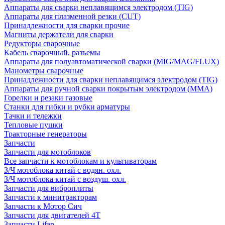
Аппараты для сварки неплавящимся электродом (TIG)
Аппараты для плазменной резки (CUT)
Принадлежности для сварки прочие
Магниты держатели для сварки
Редукторы сварочные
Кабель сварочный, разъемы
Аппараты для полуавтоматической сварки (MIG/MAG/FLUX)
Манометры сварочные
Принадлежности для сварки неплавящимся электродом (TIG)
Аппараты для ручной сварки покрытым электродом (MMA)
Горелки и резаки газовые
Станки для гибки и рубки арматуры
Тачки и тележки
Тепловые пушки
Тракторные генераторы
Запчасти
Запчасти для мотоблоков
Все запчасти к мотоблокам и культиваторам
З/Ч мотоблока китай с водян. охл.
З/Ч мотоблока китай с воздуш. охл.
Запчасти для виброплиты
Запчасти к минитракторам
Запчасти к Мотор Сич
Запчасти для двигателей 4Т
Запчасти Lifan