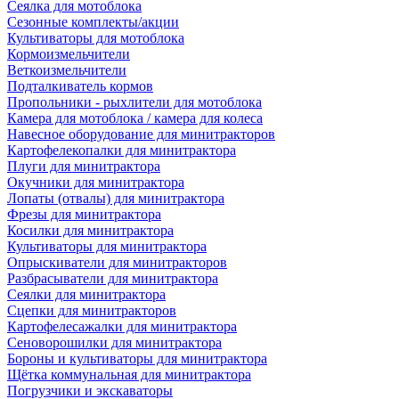
Сеялка для мотоблока
Сезонные комплекты/акции
Культиваторы для мотоблока
Кормоизмельчители
Веткоизмельчители
Подталкиватель кормов
Пропольники - рыхлители для мотоблока
Камера для мотоблока / камера для колеса
Навесное оборудование для минитракторов
Картофелекопалки для минитрактора
Плуги для минитрактора
Окучники для минитрактора
Лопаты (отвалы) для минитрактора
Фрезы для минитрактора
Косилки для минитрактора
Культиваторы для минитрактора
Опрыскиватели для минитракторов
Разбрасыватели для минитрактора
Сеялки для минитрактора
Сцепки для минитракторов
Картофелесажалки для минитрактора
Сеноворошилки для минитрактора
Бороны и культиваторы для минитрактора
Щётка коммунальная для минитрактора
Погрузчики и экскаваторы