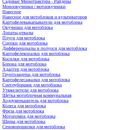
Садовые Минитрактора - Райдеры
Моноокучники / мотоокучники
Навесное
Навесное для мотоблоков и культиваторов
Картофелевыкапыватели для мотоблока
Окучники для мотоблока
Лопаты-отвалы
Плуги для мотоблока
Сцепки для мотоблока
Дифференциалы и полуоси для мотоблока
Картофелекопалки для мотоблока
Косилки для мотоблока
Борона для мотоблока
Адаптер для мотоблока
Грунтозацепы для мотоблока
Картофелесажалки для мотоблока
Снегоуборщик для мотоблока
Утяжелители для мотоблока
Щетка мотоблочная коммунальная
Ходоуменьшитель для мотоблока
Колеса для мотоблока
Фреза для мотоблока
Мотопомпа для мотоблока
Шины для мотоблока
Сеноворошилки для мотоблока