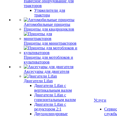
Навесное оборудование для
тракторов
Утяжелители для
трактора
Автомобильные прицепы
Прицепы для квадроциклов
Прицепы для минитракторов
Прицепы для мотоблоков и
культиваторов
Аксесуары для двигателя
Двигатели Lifan
Двигатели Lifan с
вертикальным валом
Двигатели Lifan с
горизонтальным валом
Услуги
Двигатели Lifan с
редуктором 2:1
Серви
Двухцилиндровые
служб