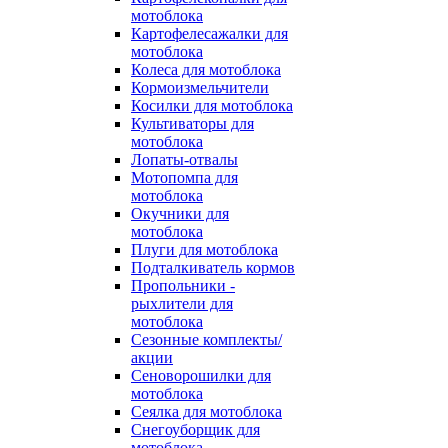
мотоблока
Картофелесажалки для
мотоблока
Колеса для мотоблока
Кормоизмельчители
Косилки для мотоблока
Культиваторы для
мотоблока
Лопаты-отвалы
Мотопомпа для
мотоблока
Окучники для
мотоблока
Плуги для мотоблока
Подталкиватель кормов
Пропольники -
рыхлители для
мотоблока
Сезонные комплекты/
акции
Сеноворошилки для
мотоблока
Сеялка для мотоблока
Снегоуборщик для
мотоблока