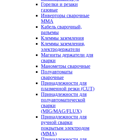
Горелки и резаки
газовые
Инверторы сварочные
ММА
Кабель сварочный,
разъемы
Клеммы заземления
Клеммы заземления,
электродержатели
Магниты держатели для
сварки
Манометры сварочные
Полуавтоматы
сварочные
Принадлежности для
плазменной резки (CUT)
Принадлежности для
полуавтоматической
сварки
(MIG/MAG/FLUX)
Принадлежности для
ручной сварки
покрытым электродом
(MMA)
Принадлежности для