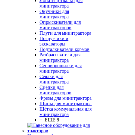
Лопаты (отвалы) для
минитрактора
Окучники для
минитрактора
Опрыскиватели для
минитракторов
Плуги для минитрактора
Погрузчики и
экскаваторы
Подталкиватели кормов
Разбрасыватели для
минитрактора
Сеноворошилки для
минитрактора
Сеялки для
минитрактора
Сцепки для
минитракторов
Фрезы для минитрактора
Шины для минитрактора
Щётка коммунальная для
минитрактора
+ ЕЩЕ 8