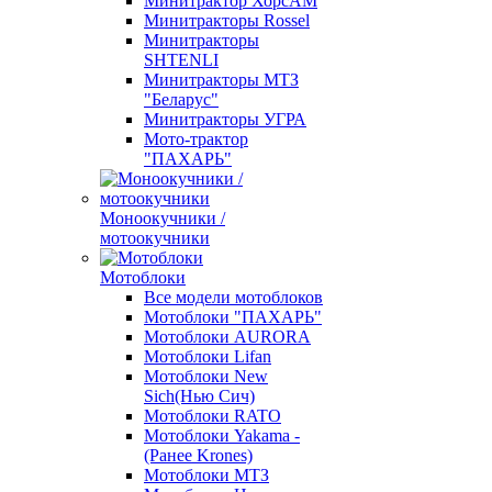
Минитрактор ХорсАМ
Минитракторы Rossel
Минитракторы
SHTENLI
Минитракторы МТЗ
"Беларус"
Минитракторы УГРА
Мото-трактор
"ПАХАРЬ"
Моноокучники /
мотоокучники
Мотоблоки
Все модели мотоблоков
Мотоблоки "ПАХАРЬ"
Мотоблоки AURORA
Мотоблоки Lifan
Мотоблоки New
Sich(Нью Сич)
Мотоблоки RATO
Мотоблоки Yakama -
(Ранее Krones)
Мотоблоки МТЗ