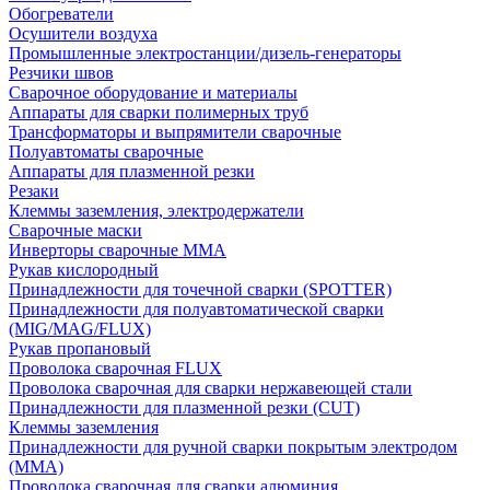
Обогреватели
Осушители воздуха
Промышленные электростанции/дизель-генераторы
Резчики швов
Сварочное оборудование и материалы
Аппараты для сварки полимерных труб
Трансформаторы и выпрямители сварочные
Полуавтоматы сварочные
Аппараты для плазменной резки
Резаки
Клеммы заземления, электродержатели
Сварочные маски
Инверторы сварочные ММА
Рукав кислородный
Принадлежности для точечной сварки (SPOTTER)
Принадлежности для полуавтоматической сварки
(MIG/MAG/FLUX)
Рукав пропановый
Проволока сварочная FLUX
Проволока сварочная для сварки нержавеющей стали
Принадлежности для плазменной резки (CUT)
Клеммы заземления
Принадлежности для ручной сварки покрытым электродом
(MMA)
Проволока сварочная для сварки алюминия