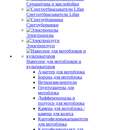
Сепараторы и маслобойки
Снегоотбрасыватели Lifan
Снегоуборщики
Электропилы
Электроплуги
Навесное для мотоблоков и
культиваторов
Адаптер для мотоблока
Борона для мотоблока
Веткоизмельчители
Грунтозацепы для
мотоблока
Дифференциалы и
полуоси для мотоблока
Камера для мотоблока /
камера для колеса
Картофелевыкапыватели
для мотоблока
Картофелекопалки для