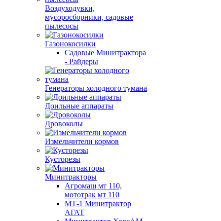
Воздуходувки,
мусоросборники, cадовые
пылесосы
Газонокосилки
Садовые Минитрактора
- Райдеры
Генераторы холодного тумана
Доильные аппараты
Дровоколы
Измельчители кормов
Кусторезы
Минитракторы
Агромаш мт 110,
мототрак мт 110
МТ-1 Минитрактор
АГАТ