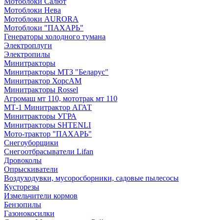
Мотоблоки Салют
Мотоблоки Нева
Мотоблоки AURORA
Мотоблоки "ПАХАРЬ"
Генераторы холодного тумана
Электроплуги
Электропилы
Минитракторы
Минитракторы МТЗ "Беларус"
Минитрактор ХорсАМ
Минитракторы Rossel
Агромаш мт 110, мототрак мт 110
МТ-1 Минитрактор АГАТ
Минитракторы УГРА
Минитракторы SHTENLI
Мото-трактор "ПАХАРЬ"
Снегоуборщики
Снегоотбрасыватели Lifan
Дровоколы
Опрыскиватели
Воздуходувки, мусоросборники, cадовые пылесосы
Кусторезы
Измельчители кормов
Бензопилы
Газонокосилки