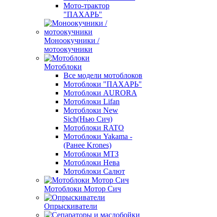
Мото-трактор
"ПАХАРЬ"
Моноокучники /
мотоокучники
Мотоблоки
Все модели мотоблоков
Мотоблоки "ПАХАРЬ"
Мотоблоки AURORA
Мотоблоки Lifan
Мотоблоки New
Sich(Нью Сич)
Мотоблоки RATO
Мотоблоки Yakama -
(Ранее Krones)
Мотоблоки МТЗ
Мотоблоки Нева
Мотоблоки Салют
Мотоблоки Мотор Сич
Опрыскиватели