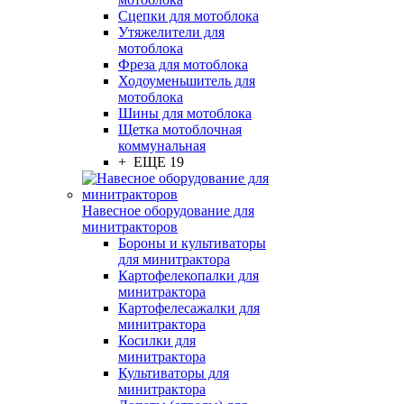
Сцепки для мотоблока
Утяжелители для
мотоблока
Фреза для мотоблока
Ходоуменьшитель для
мотоблока
Шины для мотоблока
Щетка мотоблочная
коммунальная
+ ЕЩЕ 19
Навесное оборудование для
минитракторов
Бороны и культиваторы
для минитрактора
Картофелекопалки для
минитрактора
Картофелесажалки для
минитрактора
Косилки для
минитрактора
Культиваторы для
минитрактора