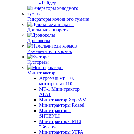
- Райдеры
Генераторы холодного тумана
Доильные аппараты
Дровоколы
Измельчители кормов
Кусторезы
Минитракторы
Агромаш мт 110,
мототрак мт 110
МТ-1 Минитрактор
АГАТ
Минитрактор ХорсАМ
Минитракторы Rossel
Минитракторы
SHTENLI
Минитракторы МТЗ
"Беларус"
Минитракторы УГРА