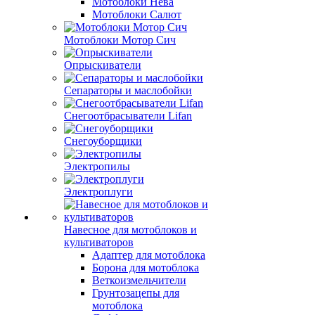
Мотоблоки Нева
Мотоблоки Салют
Мотоблоки Мотор Сич
Опрыскиватели
Сепараторы и маслобойки
Снегоотбрасыватели Lifan
Снегоуборщики
Электропилы
Электроплуги
Навесное для мотоблоков и
культиваторов
Адаптер для мотоблока
Борона для мотоблока
Веткоизмельчители
Грунтозацепы для
мотоблока