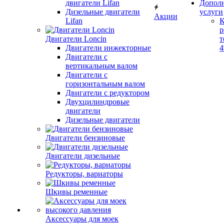
двигатели Lifan
Допол
Дизельные двигатели
услуги
Акции
Lifan
К
р
Двигатели Loncin
т
Двигатели инжекторные
Двигатели с
вертикальным валом
Двигатели с
горизонтальным валом
Двигатели с редуктором
Двухцилиндровые
двигатели
Дизельные двигатели
Двигатели бензиновые
Двигатели дизельные
Редукторы, вариаторы
Шкивы ременные
Аксессуары для моек