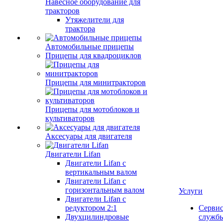
Навесное оборудование для
тракторов
Утяжелители для
трактора
Автомобильные прицепы
Прицепы для квадроциклов
Прицепы для минитракторов
Прицепы для мотоблоков и
культиваторов
Аксесуары для двигателя
Двигатели Lifan
Двигатели Lifan с
вертикальным валом
Двигатели Lifan с
горизонтальным валом
Услуги
Двигатели Lifan с
редуктором 2:1
Серви
Двухцилиндровые
служб