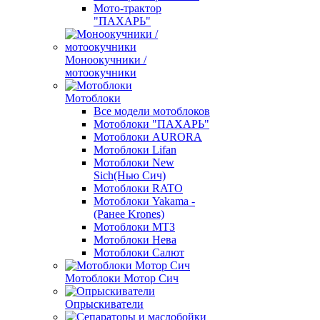
Мото-трактор
"ПАХАРЬ"
Моноокучники /
мотоокучники
Мотоблоки
Все модели мотоблоков
Мотоблоки "ПАХАРЬ"
Мотоблоки AURORA
Мотоблоки Lifan
Мотоблоки New
Sich(Нью Сич)
Мотоблоки RATO
Мотоблоки Yakama -
(Ранее Krones)
Мотоблоки МТЗ
Мотоблоки Нева
Мотоблоки Салют
Мотоблоки Мотор Сич
Опрыскиватели