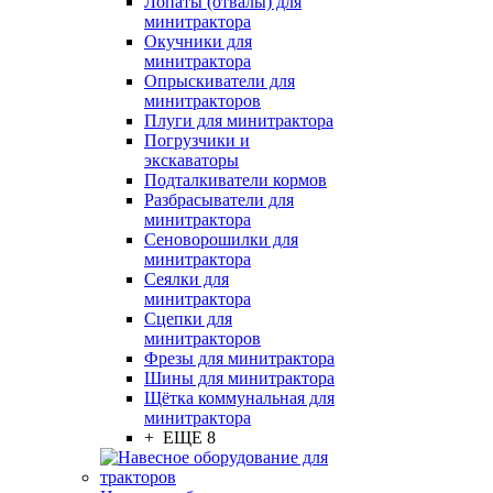
Лопаты (отвалы) для
минитрактора
Окучники для
минитрактора
Опрыскиватели для
минитракторов
Плуги для минитрактора
Погрузчики и
экскаваторы
Подталкиватели кормов
Разбрасыватели для
минитрактора
Сеноворошилки для
минитрактора
Сеялки для
минитрактора
Сцепки для
минитракторов
Фрезы для минитрактора
Шины для минитрактора
Щётка коммунальная для
минитрактора
+ ЕЩЕ 8