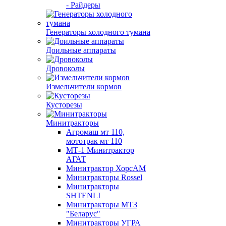
- Райдеры
Генераторы холодного тумана
Доильные аппараты
Дровоколы
Измельчители кормов
Кусторезы
Минитракторы
Агромаш мт 110,
мототрак мт 110
МТ-1 Минитрактор
АГАТ
Минитрактор ХорсАМ
Минитракторы Rossel
Минитракторы
SHTENLI
Минитракторы МТЗ
"Беларус"
Минитракторы УГРА