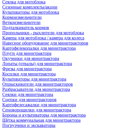
Сеялка для мотоблока
Сезонные комплекты/акции
Культиваторы для мотоблока
Кормоизмельчители
Веткоизмельчители
Подталкиватель кормов
Пропольники - рыхлители для мотоблока
Камера для мотоблока / камера для колеса
Навесное оборудование для минитракторов
Картофелекопалки для минитрактора
Плуги для минитрактора
Окучники для минитрактора
Лопаты (отвалы) для минитрактора
Фрезы для минитрактора
Косилки для минитрактора
Культиваторы для минитрактора
Опрыскиватели для минитракторов
Разбрасыватели для минитрактора
Сеялки для минитрактора
Сцепки для минитракторов
Картофелесажалки для минитрактора
Сеноворошилки для минитрактора
Бороны и культиваторы для минитрактора
Щётка коммунальная для минитрактора
Погрузчики и экскаваторы