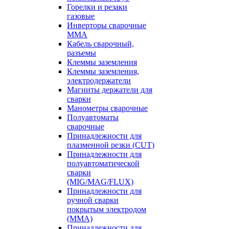
Горелки и резаки
газовые
Инверторы сварочные
ММА
Кабель сварочный,
разъемы
Клеммы заземления
Клеммы заземления,
электродержатели
Магниты держатели для
сварки
Манометры сварочные
Полуавтоматы
сварочные
Принадлежности для
плазменной резки (CUT)
Принадлежности для
полуавтоматической
сварки
(MIG/MAG/FLUX)
Принадлежности для
ручной сварки
покрытым электродом
(MMA)
Принадлежности для