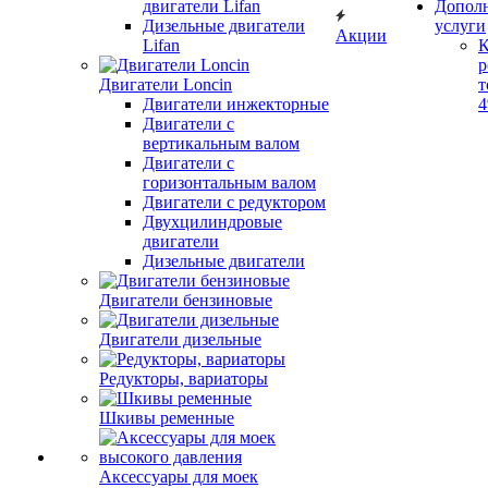
двигатели Lifan
Допол
Дизельные двигатели
услуги
Акции
Lifan
К
р
Двигатели Loncin
т
Двигатели инжекторные
Двигатели с
вертикальным валом
Двигатели с
горизонтальным валом
Двигатели с редуктором
Двухцилиндровые
двигатели
Дизельные двигатели
Двигатели бензиновые
Двигатели дизельные
Редукторы, вариаторы
Шкивы ременные
Аксессуары для моек