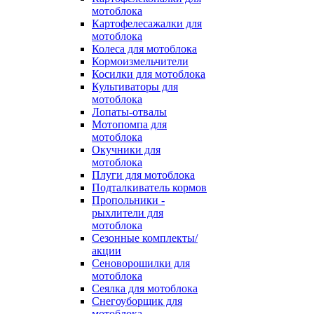
мотоблока
Картофелесажалки для
мотоблока
Колеса для мотоблока
Кормоизмельчители
Косилки для мотоблока
Культиваторы для
мотоблока
Лопаты-отвалы
Мотопомпа для
мотоблока
Окучники для
мотоблока
Плуги для мотоблока
Подталкиватель кормов
Пропольники -
рыхлители для
мотоблока
Сезонные комплекты/
акции
Сеноворошилки для
мотоблока
Сеялка для мотоблока
Снегоуборщик для
мотоблока