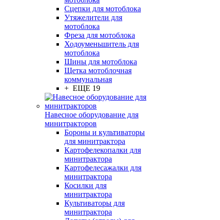
Сцепки для мотоблока
Утяжелители для
мотоблока
Фреза для мотоблока
Ходоуменьшитель для
мотоблока
Шины для мотоблока
Щетка мотоблочная
коммунальная
+ ЕЩЕ 19
Навесное оборудование для
минитракторов
Бороны и культиваторы
для минитрактора
Картофелекопалки для
минитрактора
Картофелесажалки для
минитрактора
Косилки для
минитрактора
Культиваторы для
минитрактора