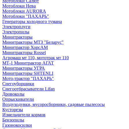
Мотоблоки Салют
Мотоблоки Нева
Мотоблоки AURORA
Мотоблоки "ПАХАРЬ"
Генераторы холодного тумана
Электроплуги
Электропилы
Минитракторы
Минитракторы МТЗ "Беларус"
Минитрактор ХорсАМ
Минитракторы Rossel
Агромаш мт 110, мототрак мт 110
МТ-1 Минитрактор АГАТ
Минитракторы УГРА
Минитракторы SHTENLI
Мото-трактор "ПАХАРЬ"
Снегоуборщики
Снегоотбрасыватели Lifan
Дровоколы
Опрыскиватели
Воздуходувки, мусоросборники, cадовые пылесосы
Кусторезы
Измельчители кормов
Бензопилы
Газонокосилки