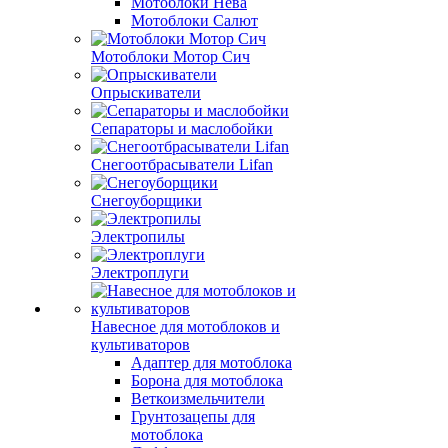
Мотоблоки Нева
Мотоблоки Салют
Мотоблоки Мотор Сич
Опрыскиватели
Сепараторы и маслобойки
Снегоотбрасыватели Lifan
Снегоуборщики
Электропилы
Электроплуги
Навесное для мотоблоков и
культиваторов
Адаптер для мотоблока
Борона для мотоблока
Веткоизмельчители
Грунтозацепы для
мотоблока