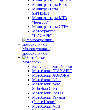
Минитрактор ХорсАМ
Минитракторы Rossel
Минитракторы
SHTENLI
Минитракторы МТЗ
"Беларус"
Минитракторы УГРА
Мото-трактор
"ПАХАРЬ"
Моноокучники /
мотоокучники
Мотоблоки
Все модели мотоблоков
Мотоблоки "ПАХАРЬ"
Мотоблоки AURORA
Мотоблоки Lifan
Мотоблоки New
Sich(Нью Сич)
Мотоблоки RATO
Мотоблоки Yakama -
(Ранее Krones)
Мотоблоки МТЗ