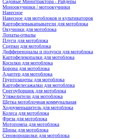
Садовые Минитрактора - Райдеры
Моноокучники / мотоокучники
Навесное
Навесное для мотоблоков и культиваторов
Картофелевыкапыватели для мотоблока
Окучники для мотоблока
Лопаты-отвалы
Плуги для мотоблока
Сцепки для мотоблока
Дифференциалы и полуоси для мотоблока
Картофелекопалки для мотоблока
Косилки для мотоблока
Борона для мотоблока
Адаптер для мотоблока
Грунтозацепы для мотоблока
Картофелесажалки для мотоблока
Снегоуборщик для мотоблока
Утяжелители для мотоблока
Щетка мотоблочная коммунальная
Ходоуменьшитель для мотоблока
Колеса для мотоблока
Фреза для мотоблока
Мотопомпа для мотоблока
Шины для мотоблока
Сеноворошилки для мотоблока