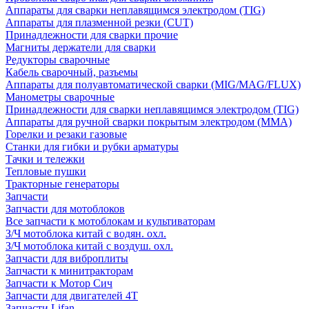
Аппараты для сварки неплавящимся электродом (TIG)
Аппараты для плазменной резки (CUT)
Принадлежности для сварки прочие
Магниты держатели для сварки
Редукторы сварочные
Кабель сварочный, разъемы
Аппараты для полуавтоматической сварки (MIG/MAG/FLUX)
Манометры сварочные
Принадлежности для сварки неплавящимся электродом (TIG)
Аппараты для ручной сварки покрытым электродом (MMA)
Горелки и резаки газовые
Станки для гибки и рубки арматуры
Тачки и тележки
Тепловые пушки
Тракторные генераторы
Запчасти
Запчасти для мотоблоков
Все запчасти к мотоблокам и культиваторам
З/Ч мотоблока китай с водян. охл.
З/Ч мотоблока китай с воздуш. охл.
Запчасти для виброплиты
Запчасти к минитракторам
Запчасти к Мотор Сич
Запчасти для двигателей 4Т
Запчасти Lifan