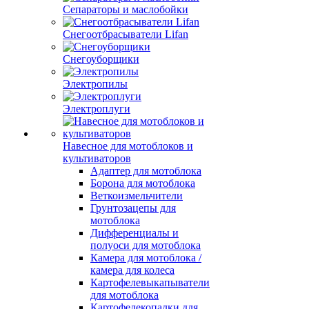
Сепараторы и маслобойки
Снегоотбрасыватели Lifan
Снегоуборщики
Электропилы
Электроплуги
Навесное для мотоблоков и
культиваторов
Адаптер для мотоблока
Борона для мотоблока
Веткоизмельчители
Грунтозацепы для
мотоблока
Дифференциалы и
полуоси для мотоблока
Камера для мотоблока /
камера для колеса
Картофелевыкапыватели
для мотоблока
Картофелекопалки для