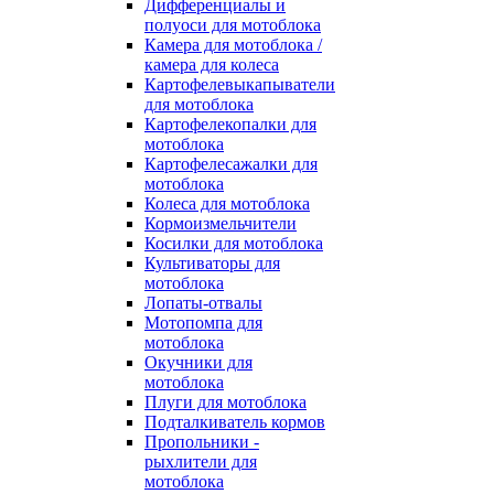
Дифференциалы и
полуоси для мотоблока
Камера для мотоблока /
камера для колеса
Картофелевыкапыватели
для мотоблока
Картофелекопалки для
мотоблока
Картофелесажалки для
мотоблока
Колеса для мотоблока
Кормоизмельчители
Косилки для мотоблока
Культиваторы для
мотоблока
Лопаты-отвалы
Мотопомпа для
мотоблока
Окучники для
мотоблока
Плуги для мотоблока
Подталкиватель кормов
Пропольники -
рыхлители для
мотоблока