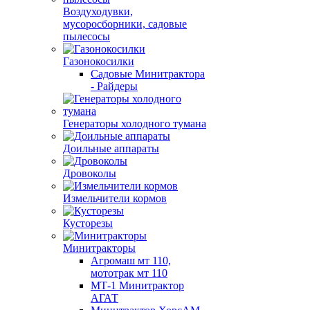
Воздуходувки,
мусоросборники, cадовые
пылесосы
Газонокосилки
Садовые Минитрактора
- Райдеры
Генераторы холодного тумана
Доильные аппараты
Дровоколы
Измельчители кормов
Кусторезы
Минитракторы
Агромаш мт 110,
мототрак мт 110
МТ-1 Минитрактор
АГАТ