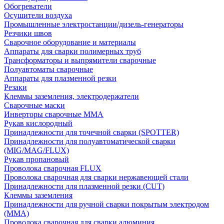
Обогреватели
Осушители воздуха
Промышленные электростанции/дизель-генераторы
Резчики швов
Сварочное оборудование и материалы
Аппараты для сварки полимерных труб
Трансформаторы и выпрямители сварочные
Полуавтоматы сварочные
Аппараты для плазменной резки
Резаки
Клеммы заземления, электродержатели
Сварочные маски
Инверторы сварочные ММА
Рукав кислородный
Принадлежности для точечной сварки (SPOTTER)
Принадлежности для полуавтоматической сварки
(MIG/MAG/FLUX)
Рукав пропановый
Проволока сварочная FLUX
Проволока сварочная для сварки нержавеющей стали
Принадлежности для плазменной резки (CUT)
Клеммы заземления
Принадлежности для ручной сварки покрытым электродом
(MMA)
Проволока сварочная для сварки алюминия