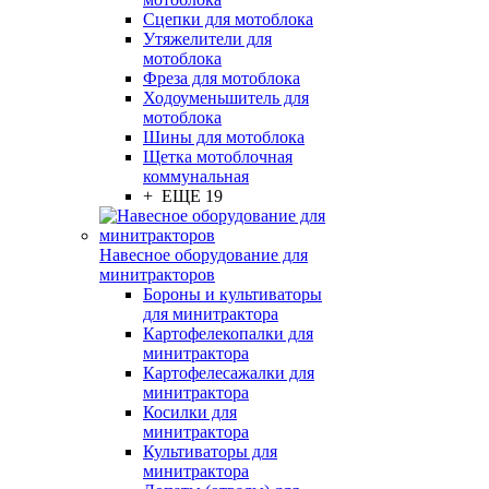
Сцепки для мотоблока
Утяжелители для
мотоблока
Фреза для мотоблока
Ходоуменьшитель для
мотоблока
Шины для мотоблока
Щетка мотоблочная
коммунальная
+ ЕЩЕ 19
Навесное оборудование для
минитракторов
Бороны и культиваторы
для минитрактора
Картофелекопалки для
минитрактора
Картофелесажалки для
минитрактора
Косилки для
минитрактора
Культиваторы для
минитрактора