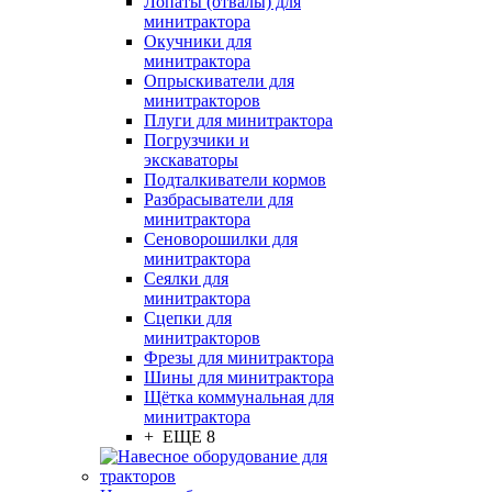
Лопаты (отвалы) для
минитрактора
Окучники для
минитрактора
Опрыскиватели для
минитракторов
Плуги для минитрактора
Погрузчики и
экскаваторы
Подталкиватели кормов
Разбрасыватели для
минитрактора
Сеноворошилки для
минитрактора
Сеялки для
минитрактора
Сцепки для
минитракторов
Фрезы для минитрактора
Шины для минитрактора
Щётка коммунальная для
минитрактора
+ ЕЩЕ 8