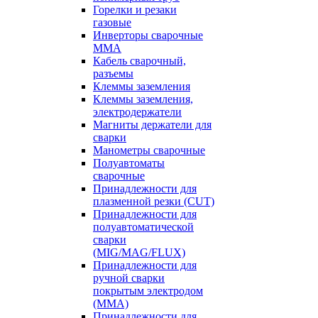
Горелки и резаки
газовые
Инверторы сварочные
ММА
Кабель сварочный,
разъемы
Клеммы заземления
Клеммы заземления,
электродержатели
Магниты держатели для
сварки
Манометры сварочные
Полуавтоматы
сварочные
Принадлежности для
плазменной резки (CUT)
Принадлежности для
полуавтоматической
сварки
(MIG/MAG/FLUX)
Принадлежности для
ручной сварки
покрытым электродом
(MMA)
Принадлежности для