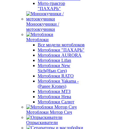
Мото-трактор
"ПАХАРЬ"
Моноокучники /
мотоокучники
Мотоблоки
Все модели мотоблоков
Мотоблоки "ПАХАРЬ"
Мотоблоки AURORA
Мотоблоки Lifan
Мотоблоки New
Sich(Нью Сич)
Мотоблоки RATO
Мотоблоки Yakama -
(Ранее Krones)
Мотоблоки МТЗ
Мотоблоки Нева
Мотоблоки Салют
Мотоблоки Мотор Сич
Опрыскиватели