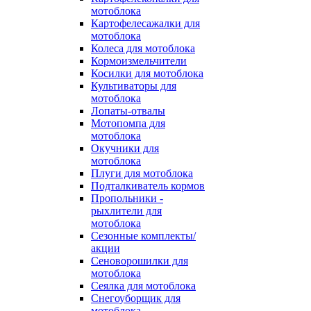
мотоблока
Картофелесажалки для
мотоблока
Колеса для мотоблока
Кормоизмельчители
Косилки для мотоблока
Культиваторы для
мотоблока
Лопаты-отвалы
Мотопомпа для
мотоблока
Окучники для
мотоблока
Плуги для мотоблока
Подталкиватель кормов
Пропольники -
рыхлители для
мотоблока
Сезонные комплекты/
акции
Сеноворошилки для
мотоблока
Сеялка для мотоблока
Снегоуборщик для
мотоблока