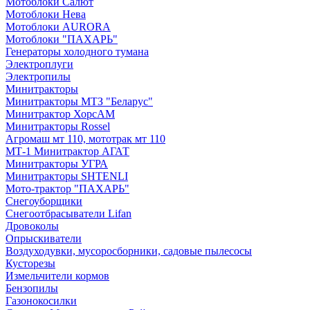
Мотоблоки Салют
Мотоблоки Нева
Мотоблоки AURORA
Мотоблоки "ПАХАРЬ"
Генераторы холодного тумана
Электроплуги
Электропилы
Минитракторы
Минитракторы МТЗ "Беларус"
Минитрактор ХорсАМ
Минитракторы Rossel
Агромаш мт 110, мототрак мт 110
МТ-1 Минитрактор АГАТ
Минитракторы УГРА
Минитракторы SHTENLI
Мото-трактор "ПАХАРЬ"
Снегоуборщики
Снегоотбрасыватели Lifan
Дровоколы
Опрыскиватели
Воздуходувки, мусоросборники, cадовые пылесосы
Кусторезы
Измельчители кормов
Бензопилы
Газонокосилки