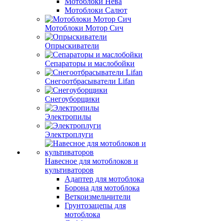
Мотоблоки Нева
Мотоблоки Салют
Мотоблоки Мотор Сич
Опрыскиватели
Сепараторы и маслобойки
Снегоотбрасыватели Lifan
Снегоуборщики
Электропилы
Электроплуги
Навесное для мотоблоков и
культиваторов
Адаптер для мотоблока
Борона для мотоблока
Веткоизмельчители
Грунтозацепы для
мотоблока