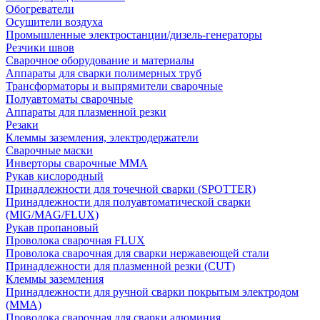
Обогреватели
Осушители воздуха
Промышленные электростанции/дизель-генераторы
Резчики швов
Сварочное оборудование и материалы
Аппараты для сварки полимерных труб
Трансформаторы и выпрямители сварочные
Полуавтоматы сварочные
Аппараты для плазменной резки
Резаки
Клеммы заземления, электродержатели
Сварочные маски
Инверторы сварочные ММА
Рукав кислородный
Принадлежности для точечной сварки (SPOTTER)
Принадлежности для полуавтоматической сварки
(MIG/MAG/FLUX)
Рукав пропановый
Проволока сварочная FLUX
Проволока сварочная для сварки нержавеющей стали
Принадлежности для плазменной резки (CUT)
Клеммы заземления
Принадлежности для ручной сварки покрытым электродом
(MMA)
Проволока сварочная для сварки алюминия