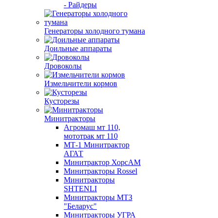
- Райдеры
Генераторы холодного тумана
Доильные аппараты
Дровоколы
Измельчители кормов
Кусторезы
Минитракторы
Агромаш мт 110,
мототрак мт 110
МТ-1 Минитрактор
АГАТ
Минитрактор ХорсАМ
Минитракторы Rossel
Минитракторы
SHTENLI
Минитракторы МТЗ
"Беларус"
Минитракторы УГРА