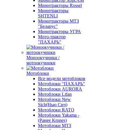
Минитрактор ХорсАМ
Минитракторы Rossel
Минитракторы
SHTENLI
Минитракторы МТЗ
"Беларус"
Минитракторы УГРА
Мото-трактор
"ПАХАРЬ"
Моноокучники /
мотоокучники
Мотоблоки
Все модели мотоблоков
Мотоблоки "ПАХАРЬ"
Мотоблоки AURORA
Мотоблоки Lifan
Мотоблоки New
Sich(Нью Сич)
Мотоблоки RATO
Мотоблоки Yakama -
(Ранее Krones)
Мотоблоки МТЗ