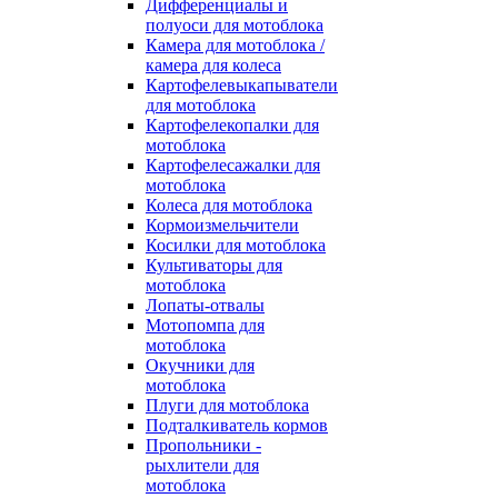
Дифференциалы и
полуоси для мотоблока
Камера для мотоблока /
камера для колеса
Картофелевыкапыватели
для мотоблока
Картофелекопалки для
мотоблока
Картофелесажалки для
мотоблока
Колеса для мотоблока
Кормоизмельчители
Косилки для мотоблока
Культиваторы для
мотоблока
Лопаты-отвалы
Мотопомпа для
мотоблока
Окучники для
мотоблока
Плуги для мотоблока
Подталкиватель кормов
Пропольники -
рыхлители для
мотоблока