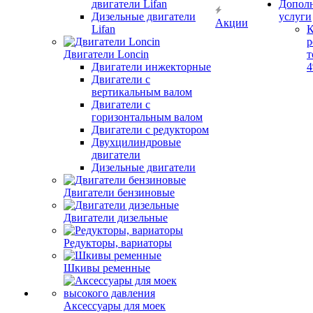
двигатели Lifan
Допол
Дизельные двигатели
услуги
Акции
Lifan
К
р
Двигатели Loncin
т
Двигатели инжекторные
Двигатели с
вертикальным валом
Двигатели с
горизонтальным валом
Двигатели с редуктором
Двухцилиндровые
двигатели
Дизельные двигатели
Двигатели бензиновые
Двигатели дизельные
Редукторы, вариаторы
Шкивы ременные
Аксессуары для моек