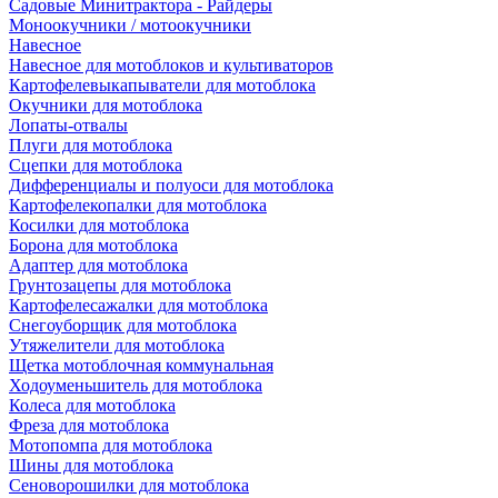
Садовые Минитрактора - Райдеры
Моноокучники / мотоокучники
Навесное
Навесное для мотоблоков и культиваторов
Картофелевыкапыватели для мотоблока
Окучники для мотоблока
Лопаты-отвалы
Плуги для мотоблока
Сцепки для мотоблока
Дифференциалы и полуоси для мотоблока
Картофелекопалки для мотоблока
Косилки для мотоблока
Борона для мотоблока
Адаптер для мотоблока
Грунтозацепы для мотоблока
Картофелесажалки для мотоблока
Снегоуборщик для мотоблока
Утяжелители для мотоблока
Щетка мотоблочная коммунальная
Ходоуменьшитель для мотоблока
Колеса для мотоблока
Фреза для мотоблока
Мотопомпа для мотоблока
Шины для мотоблока
Сеноворошилки для мотоблока