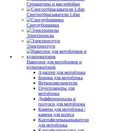
Сепараторы и маслобойки
Снегоотбрасыватели Lifan
Снегоуборщики
Электропилы
Электроплуги
Навесное для мотоблоков и
культиваторов
Адаптер для мотоблока
Борона для мотоблока
Веткоизмельчители
Грунтозацепы для
мотоблока
Дифференциалы и
полуоси для мотоблока
Камера для мотоблока /
камера для колеса
Картофелевыкапыватели
для мотоблока
Картофелекопалки для