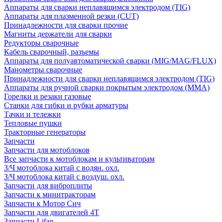
Аппараты для сварки неплавящимся электродом (TIG)
Аппараты для плазменной резки (CUT)
Принадлежности для сварки прочие
Магниты держатели для сварки
Редукторы сварочные
Кабель сварочный, разъемы
Аппараты для полуавтоматической сварки (MIG/MAG/FLUX)
Манометры сварочные
Принадлежности для сварки неплавящимся электродом (TIG)
Аппараты для ручной сварки покрытым электродом (MMA)
Горелки и резаки газовые
Станки для гибки и рубки арматуры
Тачки и тележки
Тепловые пушки
Тракторные генераторы
Запчасти
Запчасти для мотоблоков
Все запчасти к мотоблокам и культиваторам
З/Ч мотоблока китай с водян. охл.
З/Ч мотоблока китай с воздуш. охл.
Запчасти для виброплиты
Запчасти к минитракторам
Запчасти к Мотор Сич
Запчасти для двигателей 4Т
Запчасти Lifan