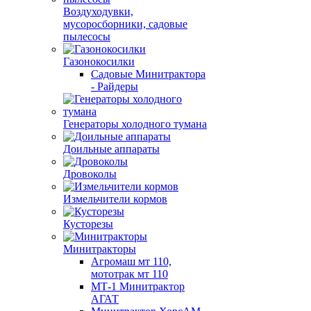
Воздуходувки,
мусоросборники, cадовые
пылесосы
Газонокосилки
Садовые Минитрактора
- Райдеры
Генераторы холодного тумана
Доильные аппараты
Дровоколы
Измельчители кормов
Кусторезы
Минитракторы
Агромаш мт 110,
мототрак мт 110
МТ-1 Минитрактор
АГАТ