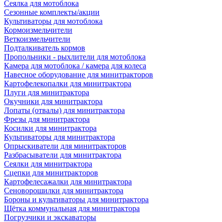
Сеялка для мотоблока
Сезонные комплекты/акции
Культиваторы для мотоблока
Кормоизмельчители
Веткоизмельчители
Подталкиватель кормов
Пропольники - рыхлители для мотоблока
Камера для мотоблока / камера для колеса
Навесное оборудование для минитракторов
Картофелекопалки для минитрактора
Плуги для минитрактора
Окучники для минитрактора
Лопаты (отвалы) для минитрактора
Фрезы для минитрактора
Косилки для минитрактора
Культиваторы для минитрактора
Опрыскиватели для минитракторов
Разбрасыватели для минитрактора
Сеялки для минитрактора
Сцепки для минитракторов
Картофелесажалки для минитрактора
Сеноворошилки для минитрактора
Бороны и культиваторы для минитрактора
Щётка коммунальная для минитрактора
Погрузчики и экскаваторы