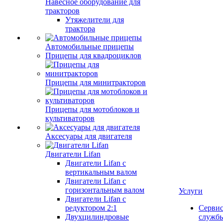
Навесное оборудование для
тракторов
Утяжелители для
трактора
Автомобильные прицепы
Прицепы для квадроциклов
Прицепы для минитракторов
Прицепы для мотоблоков и
культиваторов
Аксесуары для двигателя
Двигатели Lifan
Двигатели Lifan с
вертикальным валом
Двигатели Lifan с
горизонтальным валом
Услуги
Двигатели Lifan с
редуктором 2:1
Серви
Двухцилиндровые
служб