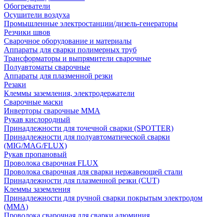
Обогреватели
Осушители воздуха
Промышленные электростанции/дизель-генераторы
Резчики швов
Сварочное оборудование и материалы
Аппараты для сварки полимерных труб
Трансформаторы и выпрямители сварочные
Полуавтоматы сварочные
Аппараты для плазменной резки
Резаки
Клеммы заземления, электродержатели
Сварочные маски
Инверторы сварочные ММА
Рукав кислородный
Принадлежности для точечной сварки (SPOTTER)
Принадлежности для полуавтоматической сварки
(MIG/MAG/FLUX)
Рукав пропановый
Проволока сварочная FLUX
Проволока сварочная для сварки нержавеющей стали
Принадлежности для плазменной резки (CUT)
Клеммы заземления
Принадлежности для ручной сварки покрытым электродом
(MMA)
Проволока сварочная для сварки алюминия