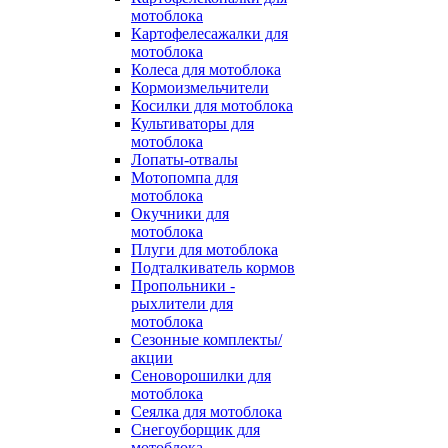
мотоблока
Картофелесажалки для
мотоблока
Колеса для мотоблока
Кормоизмельчители
Косилки для мотоблока
Культиваторы для
мотоблока
Лопаты-отвалы
Мотопомпа для
мотоблока
Окучники для
мотоблока
Плуги для мотоблока
Подталкиватель кормов
Пропольники -
рыхлители для
мотоблока
Сезонные комплекты/
акции
Сеноворошилки для
мотоблока
Сеялка для мотоблока
Снегоуборщик для
мотоблока