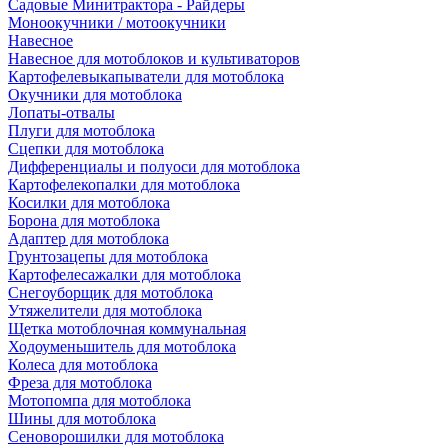
Садовые Минитрактора - Райдеры
Моноокучники / мотоокучники
Навесное
Навесное для мотоблоков и культиваторов
Картофелевыкапыватели для мотоблока
Окучники для мотоблока
Лопаты-отвалы
Плуги для мотоблока
Сцепки для мотоблока
Дифференциалы и полуоси для мотоблока
Картофелекопалки для мотоблока
Косилки для мотоблока
Борона для мотоблока
Адаптер для мотоблока
Грунтозацепы для мотоблока
Картофелесажалки для мотоблока
Снегоуборщик для мотоблока
Утяжелители для мотоблока
Щетка мотоблочная коммунальная
Ходоуменьшитель для мотоблока
Колеса для мотоблока
Фреза для мотоблока
Мотопомпа для мотоблока
Шины для мотоблока
Сеноворошилки для мотоблока