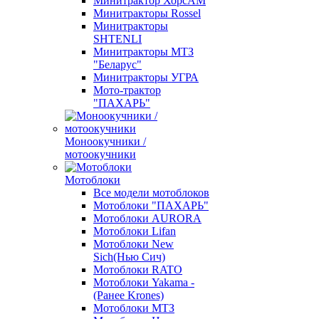
Минитрактор ХорсАМ
Минитракторы Rossel
Минитракторы
SHTENLI
Минитракторы МТЗ
"Беларус"
Минитракторы УГРА
Мото-трактор
"ПАХАРЬ"
Моноокучники /
мотоокучники
Мотоблоки
Все модели мотоблоков
Мотоблоки "ПАХАРЬ"
Мотоблоки AURORA
Мотоблоки Lifan
Мотоблоки New
Sich(Нью Сич)
Мотоблоки RATO
Мотоблоки Yakama -
(Ранее Krones)
Мотоблоки МТЗ