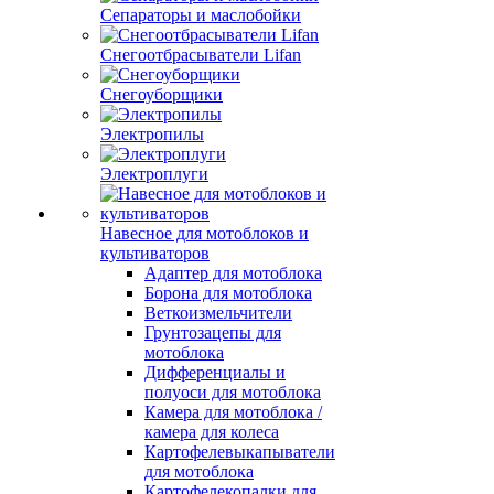
Сепараторы и маслобойки
Снегоотбрасыватели Lifan
Снегоуборщики
Электропилы
Электроплуги
Навесное для мотоблоков и
культиваторов
Адаптер для мотоблока
Борона для мотоблока
Веткоизмельчители
Грунтозацепы для
мотоблока
Дифференциалы и
полуоси для мотоблока
Камера для мотоблока /
камера для колеса
Картофелевыкапыватели
для мотоблока
Картофелекопалки для