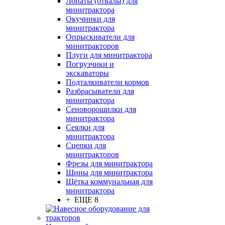
Лопаты (отвалы) для
минитрактора
Окучники для
минитрактора
Опрыскиватели для
минитракторов
Плуги для минитрактора
Погрузчики и
экскаваторы
Подталкиватели кормов
Разбрасыватели для
минитрактора
Сеноворошилки для
минитрактора
Сеялки для
минитрактора
Сцепки для
минитракторов
Фрезы для минитрактора
Шины для минитрактора
Щётка коммунальная для
минитрактора
+ ЕЩЕ 8