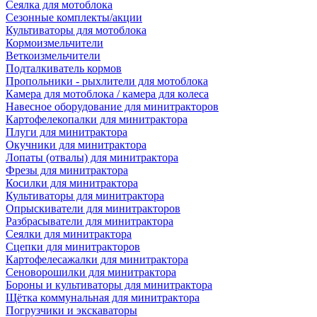
Сеялка для мотоблока
Сезонные комплекты/акции
Культиваторы для мотоблока
Кормоизмельчители
Веткоизмельчители
Подталкиватель кормов
Пропольники - рыхлители для мотоблока
Камера для мотоблока / камера для колеса
Навесное оборудование для минитракторов
Картофелекопалки для минитрактора
Плуги для минитрактора
Окучники для минитрактора
Лопаты (отвалы) для минитрактора
Фрезы для минитрактора
Косилки для минитрактора
Культиваторы для минитрактора
Опрыскиватели для минитракторов
Разбрасыватели для минитрактора
Сеялки для минитрактора
Сцепки для минитракторов
Картофелесажалки для минитрактора
Сеноворошилки для минитрактора
Бороны и культиваторы для минитрактора
Щётка коммунальная для минитрактора
Погрузчики и экскаваторы