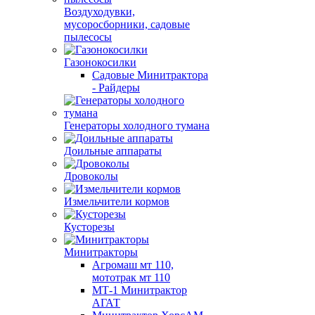
Воздуходувки,
мусоросборники, cадовые
пылесосы
Газонокосилки
Садовые Минитрактора
- Райдеры
Генераторы холодного тумана
Доильные аппараты
Дровоколы
Измельчители кормов
Кусторезы
Минитракторы
Агромаш мт 110,
мототрак мт 110
МТ-1 Минитрактор
АГАТ