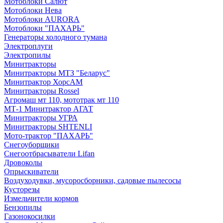
Мотоблоки Салют
Мотоблоки Нева
Мотоблоки AURORA
Мотоблоки "ПАХАРЬ"
Генераторы холодного тумана
Электроплуги
Электропилы
Минитракторы
Минитракторы МТЗ "Беларус"
Минитрактор ХорсАМ
Минитракторы Rossel
Агромаш мт 110, мототрак мт 110
МТ-1 Минитрактор АГАТ
Минитракторы УГРА
Минитракторы SHTENLI
Мото-трактор "ПАХАРЬ"
Снегоуборщики
Снегоотбрасыватели Lifan
Дровоколы
Опрыскиватели
Воздуходувки, мусоросборники, cадовые пылесосы
Кусторезы
Измельчители кормов
Бензопилы
Газонокосилки