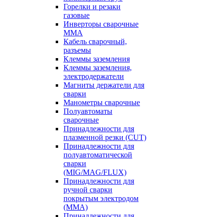
Горелки и резаки
газовые
Инверторы сварочные
ММА
Кабель сварочный,
разъемы
Клеммы заземления
Клеммы заземления,
электродержатели
Магниты держатели для
сварки
Манометры сварочные
Полуавтоматы
сварочные
Принадлежности для
плазменной резки (CUT)
Принадлежности для
полуавтоматической
сварки
(MIG/MAG/FLUX)
Принадлежности для
ручной сварки
покрытым электродом
(MMA)
Принадлежности для