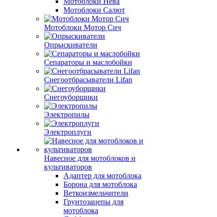
Мотоблоки Нева
Мотоблоки Салют
Мотоблоки Мотор Сич
Опрыскиватели
Сепараторы и маслобойки
Снегоотбрасыватели Lifan
Снегоуборщики
Электропилы
Электроплуги
Навесное для мотоблоков и
культиваторов
Адаптер для мотоблока
Борона для мотоблока
Веткоизмельчители
Грунтозацепы для
мотоблока