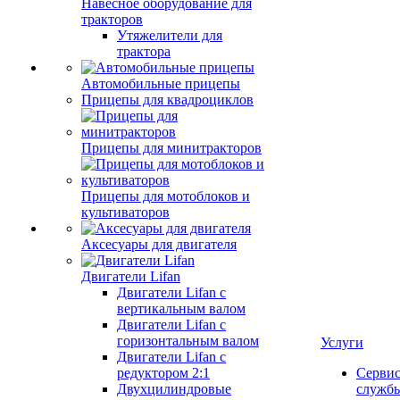
Навесное оборудование для
тракторов
Утяжелители для
трактора
Автомобильные прицепы
Прицепы для квадроциклов
Прицепы для минитракторов
Прицепы для мотоблоков и
культиваторов
Аксесуары для двигателя
Двигатели Lifan
Двигатели Lifan с
вертикальным валом
Двигатели Lifan с
горизонтальным валом
Услуги
Двигатели Lifan с
редуктором 2:1
Серви
Двухцилиндровые
служб