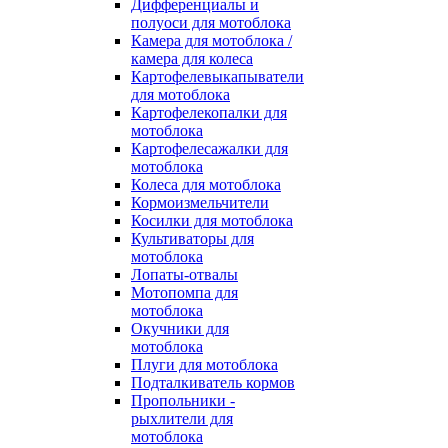
Дифференциалы и
полуоси для мотоблока
Камера для мотоблока /
камера для колеса
Картофелевыкапыватели
для мотоблока
Картофелекопалки для
мотоблока
Картофелесажалки для
мотоблока
Колеса для мотоблока
Кормоизмельчители
Косилки для мотоблока
Культиваторы для
мотоблока
Лопаты-отвалы
Мотопомпа для
мотоблока
Окучники для
мотоблока
Плуги для мотоблока
Подталкиватель кормов
Пропольники -
рыхлители для
мотоблока