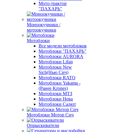
Мото-трактор
"ПАХАРЬ"
Моноокучники /
мотоокучники
Мотоблоки
Все модели мотоблоков
Мотоблоки "ПАХАРЬ"
Мотоблоки AURORA
Мотоблоки Lifan
Мотоблоки New
Sich(Нью Сич)
Мотоблоки RATO
Мотоблоки Yakama -
(Ранее Krones)
Мотоблоки МТЗ
Мотоблоки Нева
Мотоблоки Салют
Мотоблоки Мотор Сич
Опрыскиватели