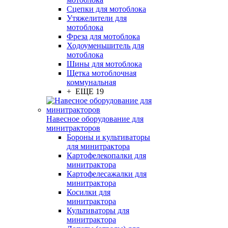
Сцепки для мотоблока
Утяжелители для
мотоблока
Фреза для мотоблока
Ходоуменьшитель для
мотоблока
Шины для мотоблока
Щетка мотоблочная
коммунальная
+ ЕЩЕ 19
Навесное оборудование для
минитракторов
Бороны и культиваторы
для минитрактора
Картофелекопалки для
минитрактора
Картофелесажалки для
минитрактора
Косилки для
минитрактора
Культиваторы для
минитрактора