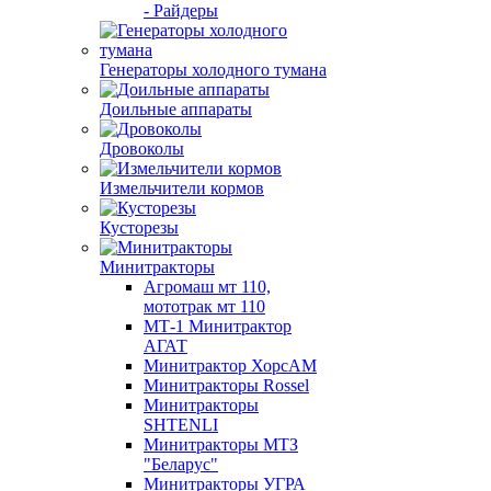
- Райдеры
Генераторы холодного тумана
Доильные аппараты
Дровоколы
Измельчители кормов
Кусторезы
Минитракторы
Агромаш мт 110,
мототрак мт 110
МТ-1 Минитрактор
АГАТ
Минитрактор ХорсАМ
Минитракторы Rossel
Минитракторы
SHTENLI
Минитракторы МТЗ
"Беларус"
Минитракторы УГРА