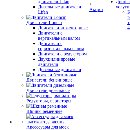
двигатели Lifan
Допол
Дизельные двигатели
услуги
Акции
Lifan
К
р
Двигатели Loncin
т
Двигатели инжекторные
Двигатели с
вертикальным валом
Двигатели с
горизонтальным валом
Двигатели с редуктором
Двухцилиндровые
двигатели
Дизельные двигатели
Двигатели бензиновые
Двигатели дизельные
Редукторы, вариаторы
Шкивы ременные
Аксессуары для моек