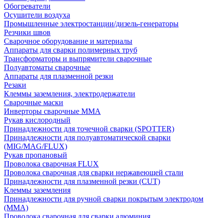
Обогреватели
Осушители воздуха
Промышленные электростанции/дизель-генераторы
Резчики швов
Сварочное оборудование и материалы
Аппараты для сварки полимерных труб
Трансформаторы и выпрямители сварочные
Полуавтоматы сварочные
Аппараты для плазменной резки
Резаки
Клеммы заземления, электродержатели
Сварочные маски
Инверторы сварочные ММА
Рукав кислородный
Принадлежности для точечной сварки (SPOTTER)
Принадлежности для полуавтоматической сварки
(MIG/MAG/FLUX)
Рукав пропановый
Проволока сварочная FLUX
Проволока сварочная для сварки нержавеющей стали
Принадлежности для плазменной резки (CUT)
Клеммы заземления
Принадлежности для ручной сварки покрытым электродом
(MMA)
Проволока сварочная для сварки алюминия