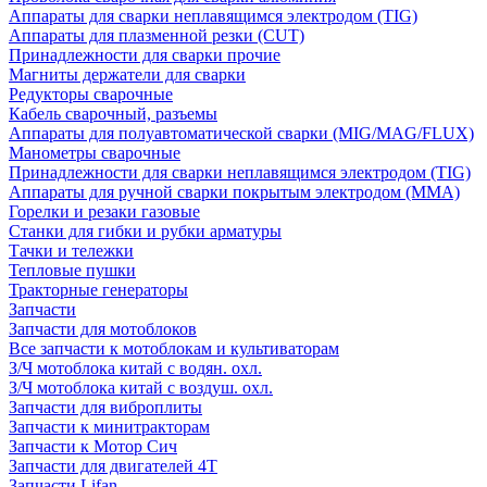
Аппараты для сварки неплавящимся электродом (TIG)
Аппараты для плазменной резки (CUT)
Принадлежности для сварки прочие
Магниты держатели для сварки
Редукторы сварочные
Кабель сварочный, разъемы
Аппараты для полуавтоматической сварки (MIG/MAG/FLUX)
Манометры сварочные
Принадлежности для сварки неплавящимся электродом (TIG)
Аппараты для ручной сварки покрытым электродом (MMA)
Горелки и резаки газовые
Станки для гибки и рубки арматуры
Тачки и тележки
Тепловые пушки
Тракторные генераторы
Запчасти
Запчасти для мотоблоков
Все запчасти к мотоблокам и культиваторам
З/Ч мотоблока китай с водян. охл.
З/Ч мотоблока китай с воздуш. охл.
Запчасти для виброплиты
Запчасти к минитракторам
Запчасти к Мотор Сич
Запчасти для двигателей 4Т
Запчасти Lifan