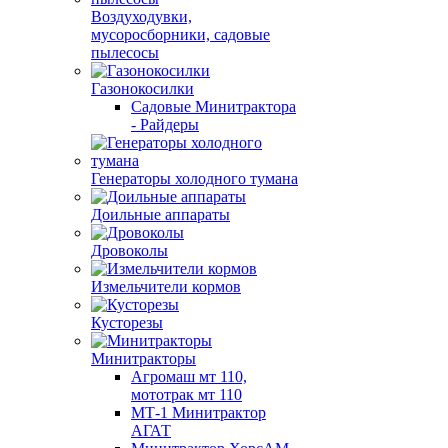
Воздуходувки,
мусоросборники, cадовые
пылесосы
Газонокосилки
Садовые Минитрактора
- Райдеры
Генераторы холодного тумана
Доильные аппараты
Дровоколы
Измельчители кормов
Кусторезы
Минитракторы
Агромаш мт 110,
мототрак мт 110
МТ-1 Минитрактор
АГАТ