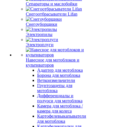
Сепараторы и маслобойки
Снегоотбрасыватели Lifan
Снегоуборщики
Электропилы
Электроплуги
Навесное для мотоблоков и
культиваторов
Адаптер для мотоблока
Борона для мотоблока
Веткоизмельчители
Грунтозацепы для
мотоблока
Дифференциалы и
полуоси для мотоблока
Камера для мотоблока /
камера для колеса
Картофелевыкапыватели
для мотоблока
Картофелекопалки для