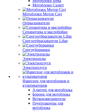
Мотоблоки Нева
Мотоблоки Салют
Мотоблоки Мотор Сич
Опрыскиватели
Сепараторы и маслобойки
Снегоотбрасыватели Lifan
Снегоуборщики
Электропилы
Электроплуги
Навесное для мотоблоков и
культиваторов
Адаптер для мотоблока
Борона для мотоблока
Веткоизмельчители
Грунтозацепы для
мотоблока