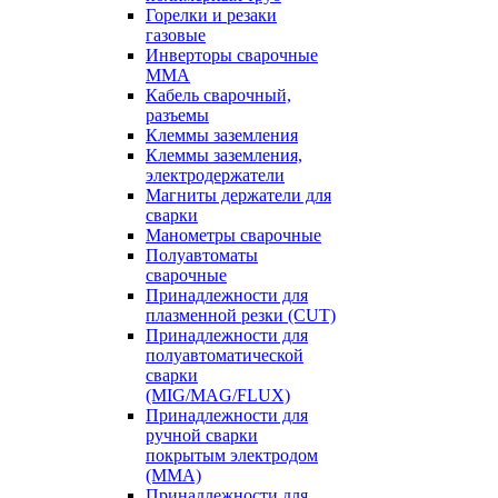
Горелки и резаки
газовые
Инверторы сварочные
ММА
Кабель сварочный,
разъемы
Клеммы заземления
Клеммы заземления,
электродержатели
Магниты держатели для
сварки
Манометры сварочные
Полуавтоматы
сварочные
Принадлежности для
плазменной резки (CUT)
Принадлежности для
полуавтоматической
сварки
(MIG/MAG/FLUX)
Принадлежности для
ручной сварки
покрытым электродом
(MMA)
Принадлежности для