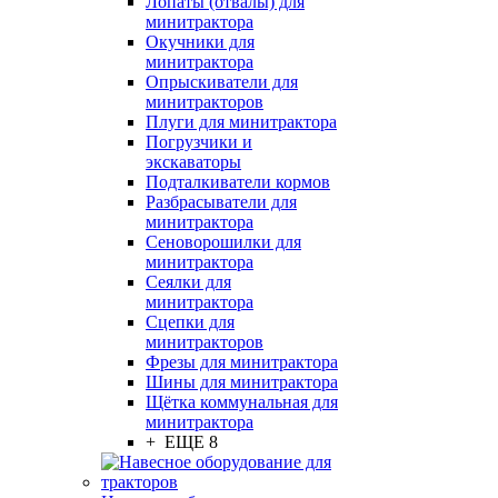
Лопаты (отвалы) для
минитрактора
Окучники для
минитрактора
Опрыскиватели для
минитракторов
Плуги для минитрактора
Погрузчики и
экскаваторы
Подталкиватели кормов
Разбрасыватели для
минитрактора
Сеноворошилки для
минитрактора
Сеялки для
минитрактора
Сцепки для
минитракторов
Фрезы для минитрактора
Шины для минитрактора
Щётка коммунальная для
минитрактора
+ ЕЩЕ 8