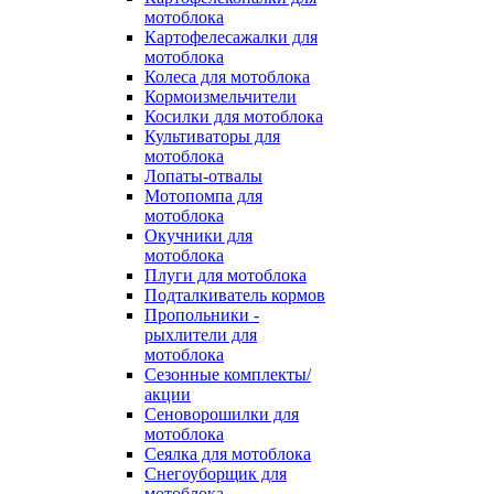
мотоблока
Картофелесажалки для
мотоблока
Колеса для мотоблока
Кормоизмельчители
Косилки для мотоблока
Культиваторы для
мотоблока
Лопаты-отвалы
Мотопомпа для
мотоблока
Окучники для
мотоблока
Плуги для мотоблока
Подталкиватель кормов
Пропольники -
рыхлители для
мотоблока
Сезонные комплекты/
акции
Сеноворошилки для
мотоблока
Сеялка для мотоблока
Снегоуборщик для
мотоблока