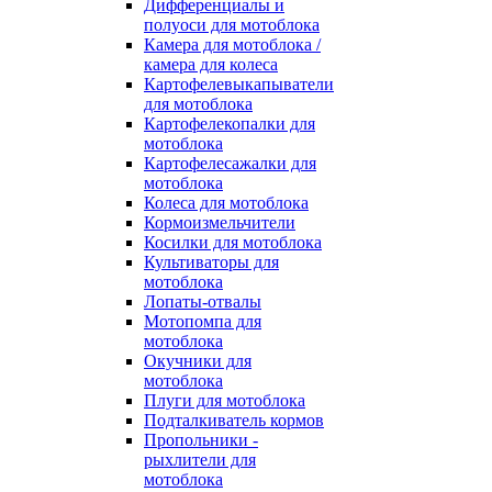
Дифференциалы и
полуоси для мотоблока
Камера для мотоблока /
камера для колеса
Картофелевыкапыватели
для мотоблока
Картофелекопалки для
мотоблока
Картофелесажалки для
мотоблока
Колеса для мотоблока
Кормоизмельчители
Косилки для мотоблока
Культиваторы для
мотоблока
Лопаты-отвалы
Мотопомпа для
мотоблока
Окучники для
мотоблока
Плуги для мотоблока
Подталкиватель кормов
Пропольники -
рыхлители для
мотоблока