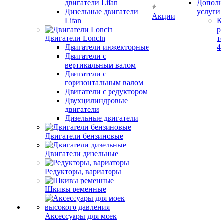
двигатели Lifan
Допол
Дизельные двигатели
услуги
Акции
Lifan
К
р
Двигатели Loncin
т
Двигатели инжекторные
Двигатели с
вертикальным валом
Двигатели с
горизонтальным валом
Двигатели с редуктором
Двухцилиндровые
двигатели
Дизельные двигатели
Двигатели бензиновые
Двигатели дизельные
Редукторы, вариаторы
Шкивы ременные
Аксессуары для моек