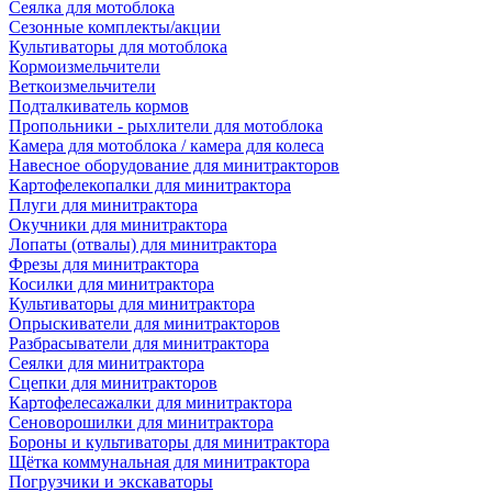
Сеялка для мотоблока
Сезонные комплекты/акции
Культиваторы для мотоблока
Кормоизмельчители
Веткоизмельчители
Подталкиватель кормов
Пропольники - рыхлители для мотоблока
Камера для мотоблока / камера для колеса
Навесное оборудование для минитракторов
Картофелекопалки для минитрактора
Плуги для минитрактора
Окучники для минитрактора
Лопаты (отвалы) для минитрактора
Фрезы для минитрактора
Косилки для минитрактора
Культиваторы для минитрактора
Опрыскиватели для минитракторов
Разбрасыватели для минитрактора
Сеялки для минитрактора
Сцепки для минитракторов
Картофелесажалки для минитрактора
Сеноворошилки для минитрактора
Бороны и культиваторы для минитрактора
Щётка коммунальная для минитрактора
Погрузчики и экскаваторы