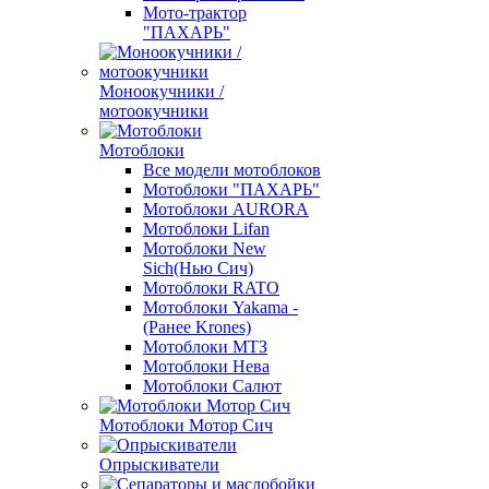
Мото-трактор
"ПАХАРЬ"
Моноокучники /
мотоокучники
Мотоблоки
Все модели мотоблоков
Мотоблоки "ПАХАРЬ"
Мотоблоки AURORA
Мотоблоки Lifan
Мотоблоки New
Sich(Нью Сич)
Мотоблоки RATO
Мотоблоки Yakama -
(Ранее Krones)
Мотоблоки МТЗ
Мотоблоки Нева
Мотоблоки Салют
Мотоблоки Мотор Сич
Опрыскиватели