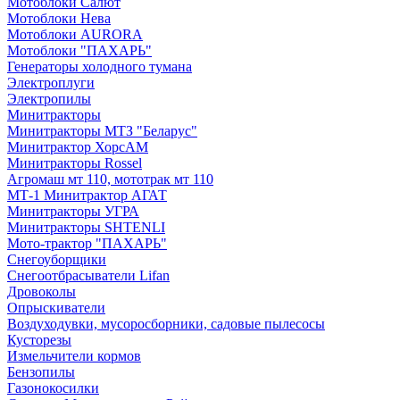
Мотоблоки Салют
Мотоблоки Нева
Мотоблоки AURORA
Мотоблоки "ПАХАРЬ"
Генераторы холодного тумана
Электроплуги
Электропилы
Минитракторы
Минитракторы МТЗ "Беларус"
Минитрактор ХорсАМ
Минитракторы Rossel
Агромаш мт 110, мототрак мт 110
МТ-1 Минитрактор АГАТ
Минитракторы УГРА
Минитракторы SHTENLI
Мото-трактор "ПАХАРЬ"
Снегоуборщики
Снегоотбрасыватели Lifan
Дровоколы
Опрыскиватели
Воздуходувки, мусоросборники, cадовые пылесосы
Кусторезы
Измельчители кормов
Бензопилы
Газонокосилки