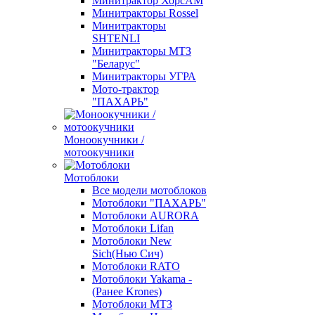
Минитрактор ХорсАМ
Минитракторы Rossel
Минитракторы
SHTENLI
Минитракторы МТЗ
"Беларус"
Минитракторы УГРА
Мото-трактор
"ПАХАРЬ"
Моноокучники /
мотоокучники
Мотоблоки
Все модели мотоблоков
Мотоблоки "ПАХАРЬ"
Мотоблоки AURORA
Мотоблоки Lifan
Мотоблоки New
Sich(Нью Сич)
Мотоблоки RATO
Мотоблоки Yakama -
(Ранее Krones)
Мотоблоки МТЗ