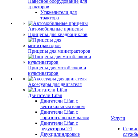
Навесное оборудование для
тракторов
Утяжелители для
трактора
Автомобильные прицепы
Прицепы для квадроциклов
Прицепы для минитракторов
Прицепы для мотоблоков и
культиваторов
Аксесуары для двигателя
Двигатели Lifan
Двигатели Lifan с
вертикальным валом
Двигатели Lifan с
горизонтальным валом
Услуги
Двигатели Lifan с
редуктором 2:1
Серви
Двухцилиндровые
служб