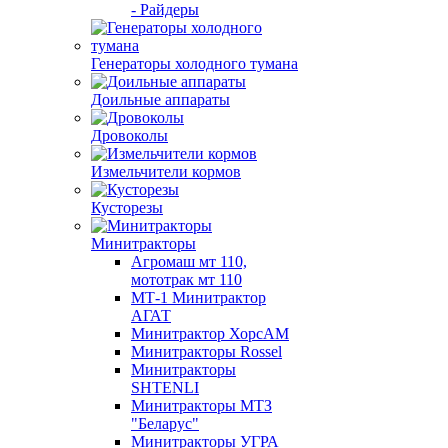
- Райдеры
Генераторы холодного тумана
Доильные аппараты
Дровоколы
Измельчители кормов
Кусторезы
Минитракторы
Агромаш мт 110,
мототрак мт 110
МТ-1 Минитрактор
АГАТ
Минитрактор ХорсАМ
Минитракторы Rossel
Минитракторы
SHTENLI
Минитракторы МТЗ
"Беларус"
Минитракторы УГРА