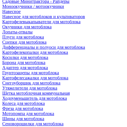
Садовые Минитрактора - Райдеры
Моноокучники / мотоокучники
Навесное
Навесное для мотоблоков и культиваторов
Картофелевыкапыватели для мотоблока
Окучники для мотоблока
Лопаты-отвалы
Плуги для мотоблока
Сцепки для мотоблока
Дифференциалы и полуоси для мотоблока
Картофелекопалки для мотоблока
Косилки для мотоблока
Борона для мотоблока
Адаптер для мотоблока
Грунтозацепы для мотоблока
Картофелесажалки для мотоблока
Снегоуборщик для мотоблока
Утяжелители для мотоблока
Щетка мотоблочная коммунальная
Ходоуменьшитель для мотоблока
Колеса для мотоблока
Фреза для мотоблока
Мотопомпа для мотоблока
Шины для мотоблока
Сеноворошилки для мотоблока