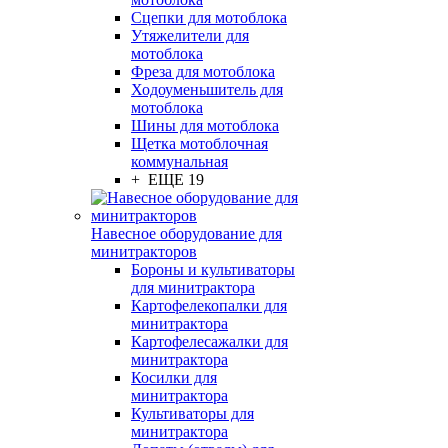
Сцепки для мотоблока
Утяжелители для
мотоблока
Фреза для мотоблока
Ходоуменьшитель для
мотоблока
Шины для мотоблока
Щетка мотоблочная
коммунальная
+ ЕЩЕ 19
Навесное оборудование для
минитракторов
Бороны и культиваторы
для минитрактора
Картофелекопалки для
минитрактора
Картофелесажалки для
минитрактора
Косилки для
минитрактора
Культиваторы для
минитрактора