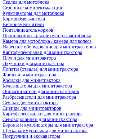
Сеялка для мотоблока
Сезонные комплекты/акции
Культиваторы для мотоблока
Кормоизмельчители
Веткоизмельчители
Подталкиватель кормов
Пропольники - рыхлители для мотоблока
Камера для мотоблока / камера для колеса
Навесное оборудование для минитракторов
Картофелекопалки для минитрактора
Плуги для минитрактора
Окучники для минитрактора
Лопаты (отвалы) для минитрактора
Фрезы для минитрактора
Косилки для минитрактора
Культиваторы для минитрактора
Опрыскиватели для минитракторов
Разбрасыватели для минитрактора
Сеялки для минитрактора
Сцепки для минитракторов
Картофелесажалки для минитрактора
Сеноворошилки для минитрактора
Бороны и культиваторы для минитрактора
Щётка коммунальная для минитрактора
Погрузчики и экскаваторы