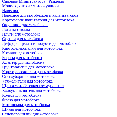
Садовые Минитрактора - Райдеры
Моноокучники / мотоокучники
Навесное
Навесное для мотоблоков и культиваторов
Картофелевыкапыватели для мотоблока
Окучники для мотоблока
Лопаты-отвалы
Плуги для мотоблока
Сцепки для мотоблока
Дифференциалы и полуоси для мотоблока
Картофелекопалки для мотоблока
Косилки для мотоблока
Борона для мотоблока
Адаптер для мотоблока
Грунтозацепы для мотоблока
Картофелесажалки для мотоблока
Снегоуборщик для мотоблока
Утяжелители для мотоблока
Щетка мотоблочная коммунальная
Ходоуменьшитель для мотоблока
Колеса для мотоблока
Фреза для мотоблока
Мотопомпа для мотоблока
Шины для мотоблока
Сеноворошилки для мотоблока