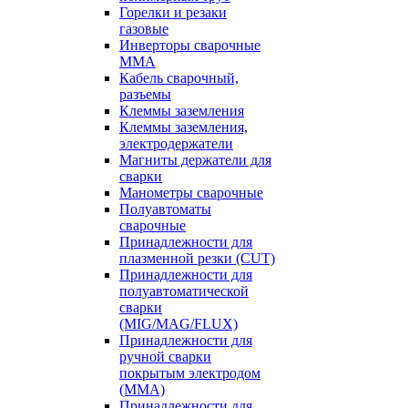
Горелки и резаки
газовые
Инверторы сварочные
ММА
Кабель сварочный,
разъемы
Клеммы заземления
Клеммы заземления,
электродержатели
Магниты держатели для
сварки
Манометры сварочные
Полуавтоматы
сварочные
Принадлежности для
плазменной резки (CUT)
Принадлежности для
полуавтоматической
сварки
(MIG/MAG/FLUX)
Принадлежности для
ручной сварки
покрытым электродом
(MMA)
Принадлежности для