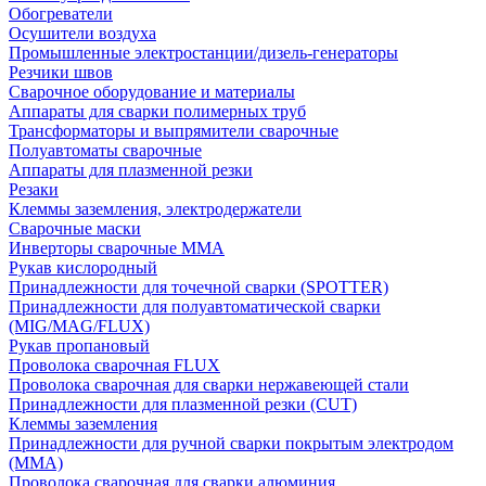
Обогреватели
Осушители воздуха
Промышленные электростанции/дизель-генераторы
Резчики швов
Сварочное оборудование и материалы
Аппараты для сварки полимерных труб
Трансформаторы и выпрямители сварочные
Полуавтоматы сварочные
Аппараты для плазменной резки
Резаки
Клеммы заземления, электродержатели
Сварочные маски
Инверторы сварочные ММА
Рукав кислородный
Принадлежности для точечной сварки (SPOTTER)
Принадлежности для полуавтоматической сварки
(MIG/MAG/FLUX)
Рукав пропановый
Проволока сварочная FLUX
Проволока сварочная для сварки нержавеющей стали
Принадлежности для плазменной резки (CUT)
Клеммы заземления
Принадлежности для ручной сварки покрытым электродом
(MMA)
Проволока сварочная для сварки алюминия