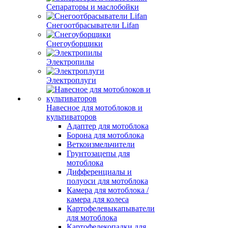
Сепараторы и маслобойки
Снегоотбрасыватели Lifan
Снегоуборщики
Электропилы
Электроплуги
Навесное для мотоблоков и
культиваторов
Адаптер для мотоблока
Борона для мотоблока
Веткоизмельчители
Грунтозацепы для
мотоблока
Дифференциалы и
полуоси для мотоблока
Камера для мотоблока /
камера для колеса
Картофелевыкапыватели
для мотоблока
Картофелекопалки для