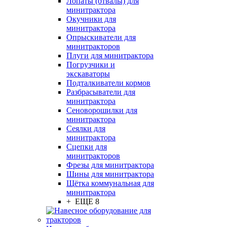
Лопаты (отвалы) для
минитрактора
Окучники для
минитрактора
Опрыскиватели для
минитракторов
Плуги для минитрактора
Погрузчики и
экскаваторы
Подталкиватели кормов
Разбрасыватели для
минитрактора
Сеноворошилки для
минитрактора
Сеялки для
минитрактора
Сцепки для
минитракторов
Фрезы для минитрактора
Шины для минитрактора
Щётка коммунальная для
минитрактора
+ ЕЩЕ 8