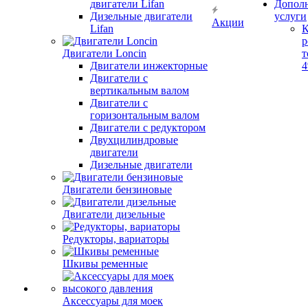
двигатели Lifan
Допол
Дизельные двигатели
услуги
Акции
Lifan
К
р
Двигатели Loncin
т
Двигатели инжекторные
Двигатели с
вертикальным валом
Двигатели с
горизонтальным валом
Двигатели с редуктором
Двухцилиндровые
двигатели
Дизельные двигатели
Двигатели бензиновые
Двигатели дизельные
Редукторы, вариаторы
Шкивы ременные
Аксессуары для моек