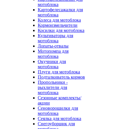
мотоблока
Картофелесажалки для
мотоблока
Колеса для мотоблока
Кормоизмельчители
Косилки для мотоблока
Культиваторы для
мотоблока
Лопаты-отвалы
Мотопомпа для
мотоблока
Окучники для
мотоблока
Плуги для мотоблока
Подталкиватель кормов
Пропольники -
рыхлители для
мотоблока
Сезонные комплекты/
акции
Сеноворошилки для
мотоблока
Сеялка для мотоблока
Снегоуборщик для
мотоблока