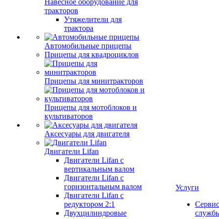
Навесное оборудование для
тракторов
Утяжелители для
трактора
Автомобильные прицепы
Прицепы для квадроциклов
Прицепы для минитракторов
Прицепы для мотоблоков и
культиваторов
Аксесуары для двигателя
Двигатели Lifan
Двигатели Lifan с
вертикальным валом
Двигатели Lifan с
горизонтальным валом
Услуги
Двигатели Lifan с
редуктором 2:1
Серви
Двухцилиндровые
служб