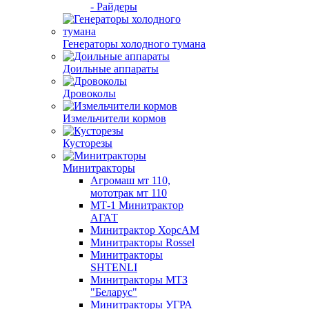
- Райдеры
Генераторы холодного тумана
Доильные аппараты
Дровоколы
Измельчители кормов
Кусторезы
Минитракторы
Агромаш мт 110,
мототрак мт 110
МТ-1 Минитрактор
АГАТ
Минитрактор ХорсАМ
Минитракторы Rossel
Минитракторы
SHTENLI
Минитракторы МТЗ
"Беларус"
Минитракторы УГРА