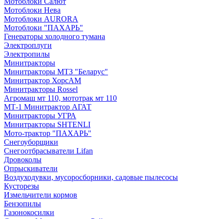
Мотоблоки Салют
Мотоблоки Нева
Мотоблоки AURORA
Мотоблоки "ПАХАРЬ"
Генераторы холодного тумана
Электроплуги
Электропилы
Минитракторы
Минитракторы МТЗ "Беларус"
Минитрактор ХорсАМ
Минитракторы Rossel
Агромаш мт 110, мототрак мт 110
МТ-1 Минитрактор АГАТ
Минитракторы УГРА
Минитракторы SHTENLI
Мото-трактор "ПАХАРЬ"
Снегоуборщики
Снегоотбрасыватели Lifan
Дровоколы
Опрыскиватели
Воздуходувки, мусоросборники, cадовые пылесосы
Кусторезы
Измельчители кормов
Бензопилы
Газонокосилки