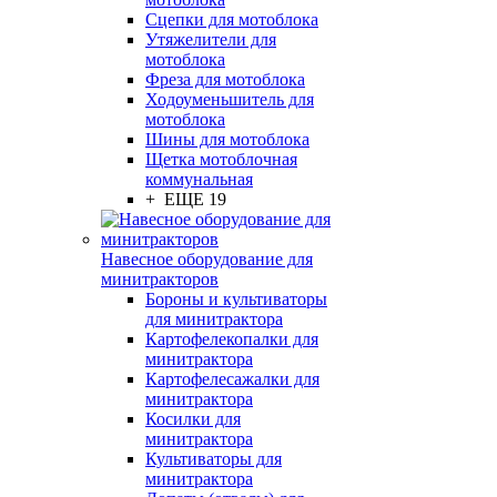
Сцепки для мотоблока
Утяжелители для
мотоблока
Фреза для мотоблока
Ходоуменьшитель для
мотоблока
Шины для мотоблока
Щетка мотоблочная
коммунальная
+ ЕЩЕ 19
Навесное оборудование для
минитракторов
Бороны и культиваторы
для минитрактора
Картофелекопалки для
минитрактора
Картофелесажалки для
минитрактора
Косилки для
минитрактора
Культиваторы для
минитрактора