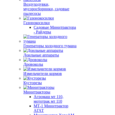
Воздуходувки,
мусоросборники, cадовые
пылесосы
Газонокосилки
Садовые Минитрактора
- Райдеры
Генераторы холодного тумана
Доильные аппараты
Дровоколы
Измельчители кормов
Кусторезы
Минитракторы
Агромаш мт 110,
мототрак мт 110
МТ-1 Минитрактор
АГАТ