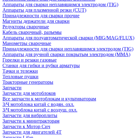
Аппараты для сварки неплавящимся электродом (TIG)
Аппараты для плазменной резки (CUT)
Принадлежности для сварки прочие
Магниты держатели для сварки
Редукторы сварочные
Кабель сварочный, разъемы
Аппараты для полуавтоматической сварки (MIG/MAG/FLUX)
Манометры сварочные
Принадлежности для сварки неплавящимся электродом (TIG)
Аппараты для ручной сварки покрытым электродом (MMA)
Горелки и резаки газовые
Станки для гибки и рубки арматуры
Тачки и тележки
Тепловые пушки
Тракторные генераторы
Запчасти
Запчасти для мотоблоков
Все запчасти к мотоблокам и культиваторам
З/Ч мотоблока китай с водян. охл.
З/Ч мотоблока китай с воздуш. охл.
Запчасти для виброплиты
Запчасти к минитракторам
Запчасти к Мотор Сич
Запчасти для двигателей 4Т
Запчасти Lifan