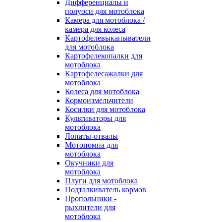
Дифференциалы и
полуоси для мотоблока
Камера для мотоблока /
камера для колеса
Картофелевыкапыватели
для мотоблока
Картофелекопалки для
мотоблока
Картофелесажалки для
мотоблока
Колеса для мотоблока
Кормоизмельчители
Косилки для мотоблока
Культиваторы для
мотоблока
Лопаты-отвалы
Мотопомпа для
мотоблока
Окучники для
мотоблока
Плуги для мотоблока
Подталкиватель кормов
Пропольники -
рыхлители для
мотоблока