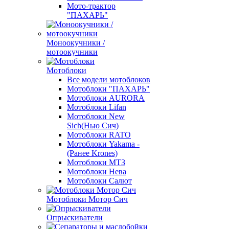
Мото-трактор
"ПАХАРЬ"
Моноокучники /
мотоокучники
Мотоблоки
Все модели мотоблоков
Мотоблоки "ПАХАРЬ"
Мотоблоки AURORA
Мотоблоки Lifan
Мотоблоки New
Sich(Нью Сич)
Мотоблоки RATO
Мотоблоки Yakama -
(Ранее Krones)
Мотоблоки МТЗ
Мотоблоки Нева
Мотоблоки Салют
Мотоблоки Мотор Сич
Опрыскиватели