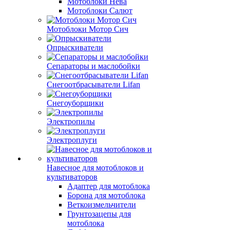
Мотоблоки Нева
Мотоблоки Салют
Мотоблоки Мотор Сич
Опрыскиватели
Сепараторы и маслобойки
Снегоотбрасыватели Lifan
Снегоуборщики
Электропилы
Электроплуги
Навесное для мотоблоков и
культиваторов
Адаптер для мотоблока
Борона для мотоблока
Веткоизмельчители
Грунтозацепы для
мотоблока