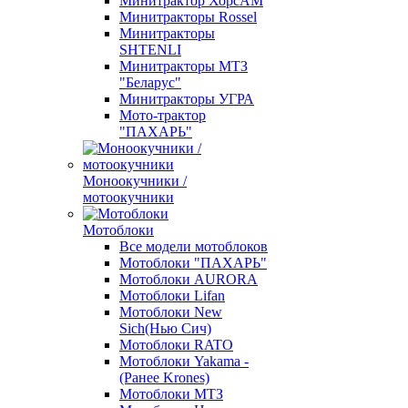
Минитрактор ХорсАМ
Минитракторы Rossel
Минитракторы
SHTENLI
Минитракторы МТЗ
"Беларус"
Минитракторы УГРА
Мото-трактор
"ПАХАРЬ"
Моноокучники /
мотоокучники
Мотоблоки
Все модели мотоблоков
Мотоблоки "ПАХАРЬ"
Мотоблоки AURORA
Мотоблоки Lifan
Мотоблоки New
Sich(Нью Сич)
Мотоблоки RATO
Мотоблоки Yakama -
(Ранее Krones)
Мотоблоки МТЗ