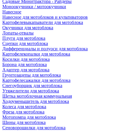
Садовые Минитрактора - Райдеры
Моноокучники / мотоокучники
Навесное
Навесное для мотоблоков и культиваторов
Картофелевыкапыватели для мотоблока
Окучники для мотоблока
Лопаты-отвалы
Плуги для мотоблока
Сцепки для мотоблока
Дифференциалы и полуоси для мотоблока
Картофелекопалки для мотоблока
Косилки для мотоблока
Борона для мотоблока
Адаптер для мотоблока
Грунтозацепы для мотоблока
Картофелесажалки для мотоблока
Снегоуборщик для мотоблока
Утяжелители для мотоблока
Щетка мотоблочная коммунальная
Ходоуменьшитель для мотоблока
Колеса для мотоблока
Фреза для мотоблока
Мотопомпа для мотоблока
Шины для мотоблока
Сеноворошилки для мотоблока