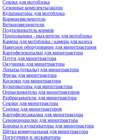
Сеялка для мотоблока
Сезонные комплекты/акции
Культиваторы для мотоблока
Кормоизмельчители
Веткоизмельчители
Подталкиватель кормов
Пропольники - рыхлители для мотоблока
Камера для мотоблока / камера для колеса
Навесное оборудование для минитракторов
Картофелекопалки для минитрактора
Плуги для минитрактора
Окучники для минитрактора
Лопаты (отвалы) для минитрактора
Фрезы для минитрактора
Косилки для минитрактора
Культиваторы для минитрактора
Опрыскиватели для минитракторов
Разбрасыватели для минитрактора
Сеялки для минитрактора
Сцепки для минитракторов
Картофелесажалки для минитрактора
Сеноворошилки для минитрактора
Бороны и культиваторы для минитрактора
Щётка коммунальная для минитрактора
Погрузчики и экскаваторы