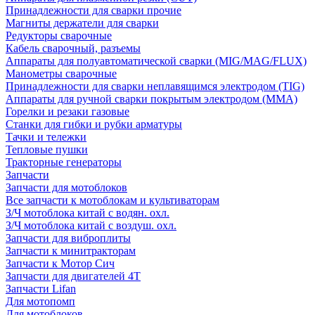
Принадлежности для сварки прочие
Магниты держатели для сварки
Редукторы сварочные
Кабель сварочный, разъемы
Аппараты для полуавтоматической сварки (MIG/MAG/FLUX)
Манометры сварочные
Принадлежности для сварки неплавящимся электродом (TIG)
Аппараты для ручной сварки покрытым электродом (MMA)
Горелки и резаки газовые
Станки для гибки и рубки арматуры
Тачки и тележки
Тепловые пушки
Тракторные генераторы
Запчасти
Запчасти для мотоблоков
Все запчасти к мотоблокам и культиваторам
З/Ч мотоблока китай с водян. охл.
З/Ч мотоблока китай с воздуш. охл.
Запчасти для виброплиты
Запчасти к минитракторам
Запчасти к Мотор Сич
Запчасти для двигателей 4Т
Запчасти Lifan
Для мотопомп
Для мотоблоков