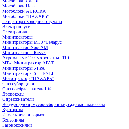
Мотоблоки Салют
Мотоблоки Нева
Мотоблоки AURORA
Мотоблоки "ПАХАРЬ"
Генераторы холодного тумана
Электроплуги
Электропилы
Минитракторы
Минитракторы МТЗ "Беларус"
Минитрактор ХорсАМ
Минитракторы Rossel
Агромаш мт 110, мототрак мт 110
МТ-1 Минитрактор АГАТ
Минитракторы УГРА
Минитракторы SHTENLI
Мото-трактор "ПАХАРЬ"
Снегоуборщики
Снегоотбрасыватели Lifan
Дровоколы
Опрыскиватели
Воздуходувки, мусоросборники, cадовые пылесосы
Кусторезы
Измельчители кормов
Бензопилы
Газонокосилки