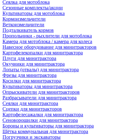
Сеялка для мотоблока
Сезонные комплекты/акции
Культиваторы для мотоблока
Кормоизмельчители
Веткоизмельчители
Подталкиватель кормов
Пропольники - рыхлители для мотоблока
Камера для мотоблока / камера для колеса
Навесное оборудование для минитракторов
Картофелекопалки для минитрактора
Плуги для минитрактора
Окучники для минитрактора
Лопаты (отвалы) для минитрактора
Фрезы для минитрактора
Косилки для минитрактора
Культиваторы для минитрактора
Опрыскиватели для минитракторов
Разбрасыватели для минитрактора
Сеялки для минитрактора
Сцепки для минитракторов
Картофелесажалки для минитрактора
Сеноворошилки для минитрактора
Бороны и культиваторы для минитрактора
Щётка коммунальная для минитрактора
Погрузчики и экскаваторы