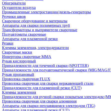
Обогреватели
Осушители воздуха
Промышленные электростанции/дизель-генераторы
Резчики швов
Сварочное оборудование и материалы
Аппараты для сварки полимерных труб
Трансформаторы и выпрямители сварочные
Полуавтоматы сварочные
Аппараты для плазменной резки
Резаки
Клеммы заземления, электродержатели
Сварочные маски
Инверторы сварочные ММА
Рукав кислородный
Принадлежности для точечной сварки (SPOTTER)
Принадлежности для полуавтоматической сварки (MIG/MAG/
Рукав пропановый
Проволока сварочная FLUX
Проволока сварочная для сварки нержавеющей стали
Принадлежности для плазменной резки (CUT)
Клеммы заземления
Принадлежности для ручной сварки покрытым электродом (M
Проволока сварочная для сварки алюминия
Аппараты для сварки неплавящимся электродом (TIG)
Аппараты для плазменной резки (CUT)