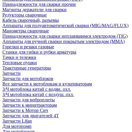
Принадлежности для сварки прочие
Магниты держатели для сварки
Редукторы сварочные
Кабель сварочный, разъемы
Аппараты для полуавтоматической сварки (MIG/MAG/FLUX)
Манометры сварочные
Принадлежности для сварки неплавящимся электродом (TIG)
Аппараты для ручной сварки покрытым электродом (MMA)
Горелки и резаки газовые
Станки для гибки и рубки арматуры
Тачки и тележки
Тепловые пушки
Тракторные генераторы
Запчасти
Запчасти для мотоблоков
Все запчасти к мотоблокам и культиваторам
З/Ч мотоблока китай с водян. охл.
З/Ч мотоблока китай с воздуш. охл.
Запчасти для виброплиты
Запчасти к минитракторам
Запчасти к Мотор Сич
Запчасти для двигателей 4Т
Запчасти Lifan
Для мотопомп
Для мотоблоков