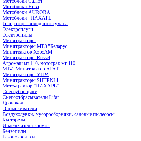
Мотоблоки Салют
Мотоблоки Нева
Мотоблоки AURORA
Мотоблоки "ПАХАРЬ"
Генераторы холодного тумана
Электроплуги
Электропилы
Минитракторы
Минитракторы МТЗ "Беларус"
Минитрактор ХорсАМ
Минитракторы Rossel
Агромаш мт 110, мототрак мт 110
МТ-1 Минитрактор АГАТ
Минитракторы УГРА
Минитракторы SHTENLI
Мото-трактор "ПАХАРЬ"
Снегоуборщики
Снегоотбрасыватели Lifan
Дровоколы
Опрыскиватели
Воздуходувки, мусоросборники, cадовые пылесосы
Кусторезы
Измельчители кормов
Бензопилы
Газонокосилки