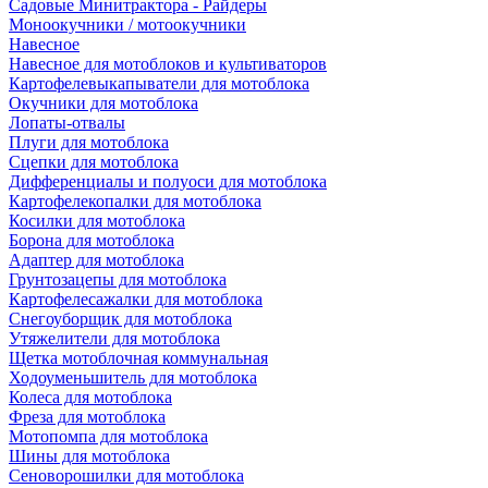
Садовые Минитрактора - Райдеры
Моноокучники / мотоокучники
Навесное
Навесное для мотоблоков и культиваторов
Картофелевыкапыватели для мотоблока
Окучники для мотоблока
Лопаты-отвалы
Плуги для мотоблока
Сцепки для мотоблока
Дифференциалы и полуоси для мотоблока
Картофелекопалки для мотоблока
Косилки для мотоблока
Борона для мотоблока
Адаптер для мотоблока
Грунтозацепы для мотоблока
Картофелесажалки для мотоблока
Снегоуборщик для мотоблока
Утяжелители для мотоблока
Щетка мотоблочная коммунальная
Ходоуменьшитель для мотоблока
Колеса для мотоблока
Фреза для мотоблока
Мотопомпа для мотоблока
Шины для мотоблока
Сеноворошилки для мотоблока