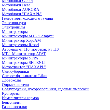
Мотоблоки Салют
Мотоблоки Нева
Мотоблоки AURORA
Мотоблоки "ПАХАРЬ"
Генераторы холодного тумана
Электроплуги
Электропилы
Минитракторы
Минитракторы МТЗ "Беларус"
Минитрактор ХорсАМ
Минитракторы Rossel
Агромаш мт 110, мототрак мт 110
МТ-1 Минитрактор АГАТ
Минитракторы УГРА
Минитракторы SHTENLI
Мото-трактор "ПАХАРЬ"
Снегоуборщики
Снегоотбрасыватели Lifan
Дровоколы
Опрыскиватели
Воздуходувки, мусоросборники, cадовые пылесосы
Кусторезы
Измельчители кормов
Бензопилы
Газонокосилки