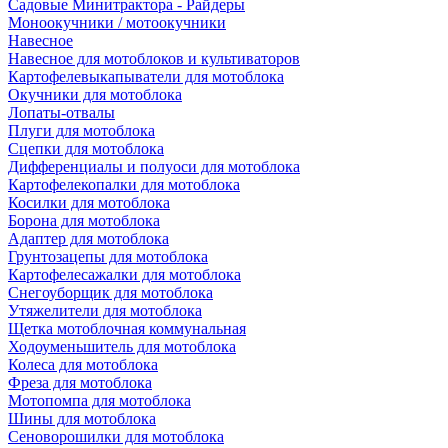
Садовые Минитрактора - Райдеры
Моноокучники / мотоокучники
Навесное
Навесное для мотоблоков и культиваторов
Картофелевыкапыватели для мотоблока
Окучники для мотоблока
Лопаты-отвалы
Плуги для мотоблока
Сцепки для мотоблока
Дифференциалы и полуоси для мотоблока
Картофелекопалки для мотоблока
Косилки для мотоблока
Борона для мотоблока
Адаптер для мотоблока
Грунтозацепы для мотоблока
Картофелесажалки для мотоблока
Снегоуборщик для мотоблока
Утяжелители для мотоблока
Щетка мотоблочная коммунальная
Ходоуменьшитель для мотоблока
Колеса для мотоблока
Фреза для мотоблока
Мотопомпа для мотоблока
Шины для мотоблока
Сеноворошилки для мотоблока