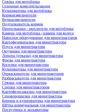
Сеялка для мотоблока
Сезонные комплекты/акции
Культиваторы для мотоблока
Кормоизмельчители
Веткоизмельчители
Подталкиватель кормов
Пропольники - рыхлители для мотоблока
Камера для мотоблока / камера для колеса
Навесное оборудование для минитракторов
Картофелекопалки для минитрактора
Плуги для минитрактора
Окучники для минитрактора
Лопаты (отвалы) для минитрактора
Фрезы для минитрактора
Косилки для минитрактора
Культиваторы для минитрактора
Опрыскиватели для минитракторов
Разбрасыватели для минитрактора
Сеялки для минитрактора
Сцепки для минитракторов
Картофелесажалки для минитрактора
Сеноворошилки для минитрактора
Бороны и культиваторы для минитрактора
Щётка коммунальная для минитрактора
Погрузчики и экскаваторы