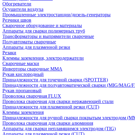
Обогреватели
Осушители воздуха
Промышленные электростанции/дизель-генераторы
Резчики швов
Сварочное оборудование и материалы
Аппараты для сварки полимерных труб
Трансформаторы и выпрямители сварочные
Полуавтоматы сварочные
Аппараты для плазменной резки
Резаки
Клеммы заземления, электродержатели
Сварочные маски
Инверторы сварочные ММА
Рукав кислородный
Принадлежности для точечной сварки (SPOTTER)
Принадлежности для полуавтоматической сварки (MIG/MAG/
Рукав пропановый
Проволока сварочная FLUX
Проволока сварочная для сварки нержавеющей стали
Принадлежности для плазменной резки (CUT)
Клеммы заземления
Принадлежности для ручной сварки покрытым электродом (M
Проволока сварочная для сварки алюминия
Аппараты для сварки неплавящимся электродом (TIG)
Аппараты для плазменной резки (CUT)