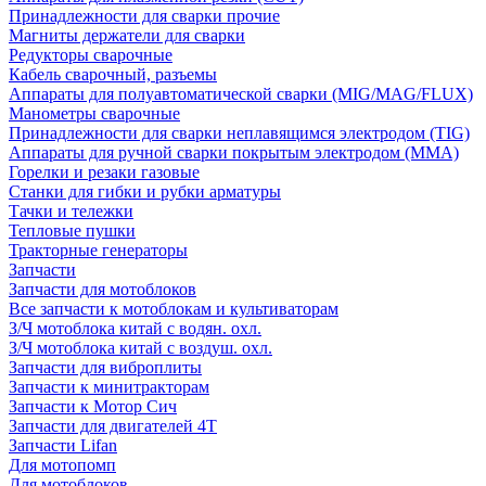
Принадлежности для сварки прочие
Магниты держатели для сварки
Редукторы сварочные
Кабель сварочный, разъемы
Аппараты для полуавтоматической сварки (MIG/MAG/FLUX)
Манометры сварочные
Принадлежности для сварки неплавящимся электродом (TIG)
Аппараты для ручной сварки покрытым электродом (MMA)
Горелки и резаки газовые
Станки для гибки и рубки арматуры
Тачки и тележки
Тепловые пушки
Тракторные генераторы
Запчасти
Запчасти для мотоблоков
Все запчасти к мотоблокам и культиваторам
З/Ч мотоблока китай с водян. охл.
З/Ч мотоблока китай с воздуш. охл.
Запчасти для виброплиты
Запчасти к минитракторам
Запчасти к Мотор Сич
Запчасти для двигателей 4Т
Запчасти Lifan
Для мотопомп
Для мотоблоков