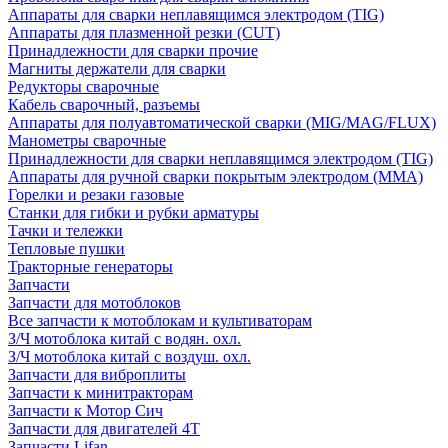
Аппараты для сварки неплавящимся электродом (TIG)
Аппараты для плазменной резки (CUT)
Принадлежности для сварки прочие
Магниты держатели для сварки
Редукторы сварочные
Кабель сварочный, разъемы
Аппараты для полуавтоматической сварки (MIG/MAG/FLUX)
Манометры сварочные
Принадлежности для сварки неплавящимся электродом (TIG)
Аппараты для ручной сварки покрытым электродом (MMA)
Горелки и резаки газовые
Станки для гибки и рубки арматуры
Тачки и тележки
Тепловые пушки
Тракторные генераторы
Запчасти
Запчасти для мотоблоков
Все запчасти к мотоблокам и культиваторам
З/Ч мотоблока китай с водян. охл.
З/Ч мотоблока китай с воздуш. охл.
Запчасти для виброплиты
Запчасти к минитракторам
Запчасти к Мотор Сич
Запчасти для двигателей 4Т
Запчасти Lifan