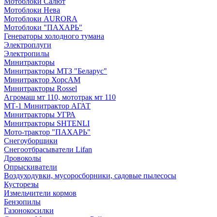
Мотоблоки Салют
Мотоблоки Нева
Мотоблоки AURORA
Мотоблоки "ПАХАРЬ"
Генераторы холодного тумана
Электроплуги
Электропилы
Минитракторы
Минитракторы МТЗ "Беларус"
Минитрактор ХорсАМ
Минитракторы Rossel
Агромаш мт 110, мототрак мт 110
МТ-1 Минитрактор АГАТ
Минитракторы УГРА
Минитракторы SHTENLI
Мото-трактор "ПАХАРЬ"
Снегоуборщики
Снегоотбрасыватели Lifan
Дровоколы
Опрыскиватели
Воздуходувки, мусоросборники, cадовые пылесосы
Кусторезы
Измельчители кормов
Бензопилы
Газонокосилки