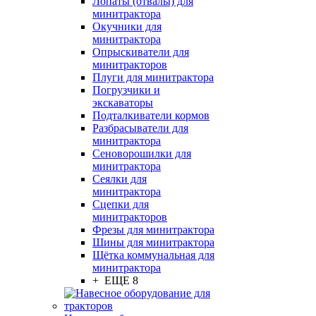
Лопаты (отвалы) для
минитрактора
Окучники для
минитрактора
Опрыскиватели для
минитракторов
Плуги для минитрактора
Погрузчики и
экскаваторы
Подталкиватели кормов
Разбрасыватели для
минитрактора
Сеноворошилки для
минитрактора
Сеялки для
минитрактора
Сцепки для
минитракторов
Фрезы для минитрактора
Шины для минитрактора
Щётка коммунальная для
минитрактора
+ ЕЩЕ 8