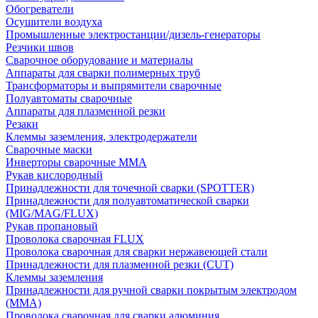
Обогреватели
Осушители воздуха
Промышленные электростанции/дизель-генераторы
Резчики швов
Сварочное оборудование и материалы
Аппараты для сварки полимерных труб
Трансформаторы и выпрямители сварочные
Полуавтоматы сварочные
Аппараты для плазменной резки
Резаки
Клеммы заземления, электродержатели
Сварочные маски
Инверторы сварочные ММА
Рукав кислородный
Принадлежности для точечной сварки (SPOTTER)
Принадлежности для полуавтоматической сварки
(MIG/MAG/FLUX)
Рукав пропановый
Проволока сварочная FLUX
Проволока сварочная для сварки нержавеющей стали
Принадлежности для плазменной резки (CUT)
Клеммы заземления
Принадлежности для ручной сварки покрытым электродом
(MMA)
Проволока сварочная для сварки алюминия