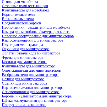
Сеялка для мотоблока
Сезонные комплекты/акции
Культиваторы для мотоблока
Кормоизмельчители
Веткоизмельчители
Подталкиватель кормов
Пропольники - рыхлители для мотоблока
Камера для мотоблока / камера для колеса
Навесное оборудование для минитракторов
Картофелекопалки для минитрактора
Плуги для минитрактора
Окучники для минитрактора
Лопаты (отвалы) для минитрактора
Фрезы для минитрактора
Косилки для минитрактора
Культиваторы для минитрактора
Опрыскиватели для минитракторов
Разбрасыватели для минитрактора
Сеялки для минитрактора
Сцепки для минитракторов
Картофелесажалки для минитрактора
Сеноворошилки для минитрактора
Бороны и культиваторы для минитрактора
Щётка коммунальная для минитрактора
Погрузчики и экскаваторы