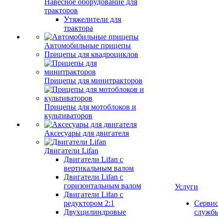
Навесное оборудование для
тракторов
Утяжелители для
трактора
Автомобильные прицепы
Прицепы для квадроциклов
Прицепы для минитракторов
Прицепы для мотоблоков и
культиваторов
Аксесуары для двигателя
Двигатели Lifan
Двигатели Lifan с
вертикальным валом
Двигатели Lifan с
горизонтальным валом
Услуги
Двигатели Lifan с
редуктором 2:1
Серви
Двухцилиндровые
служб