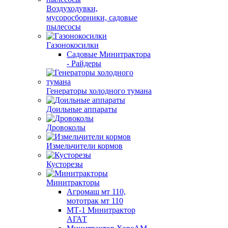
Воздуходувки,
мусоросборники, cадовые
пылесосы
Газонокосилки
Садовые Минитрактора
- Райдеры
Генераторы холодного тумана
Доильные аппараты
Дровоколы
Измельчители кормов
Кусторезы
Минитракторы
Агромаш мт 110,
мототрак мт 110
МТ-1 Минитрактор
АГАТ