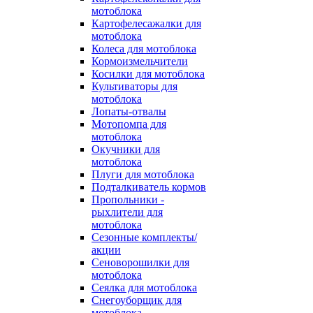
мотоблока
Картофелесажалки для
мотоблока
Колеса для мотоблока
Кормоизмельчители
Косилки для мотоблока
Культиваторы для
мотоблока
Лопаты-отвалы
Мотопомпа для
мотоблока
Окучники для
мотоблока
Плуги для мотоблока
Подталкиватель кормов
Пропольники -
рыхлители для
мотоблока
Сезонные комплекты/
акции
Сеноворошилки для
мотоблока
Сеялка для мотоблока
Снегоуборщик для
мотоблока