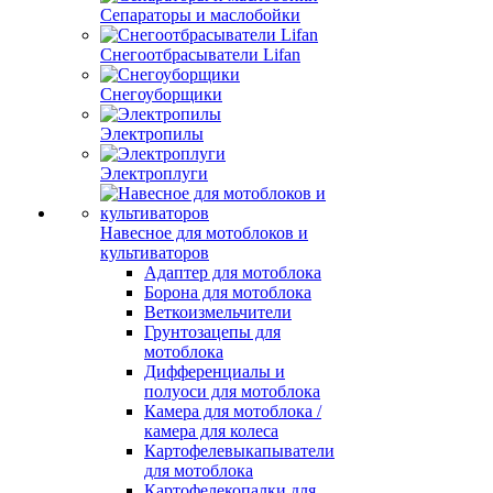
Сепараторы и маслобойки
Снегоотбрасыватели Lifan
Снегоуборщики
Электропилы
Электроплуги
Навесное для мотоблоков и
культиваторов
Адаптер для мотоблока
Борона для мотоблока
Веткоизмельчители
Грунтозацепы для
мотоблока
Дифференциалы и
полуоси для мотоблока
Камера для мотоблока /
камера для колеса
Картофелевыкапыватели
для мотоблока
Картофелекопалки для