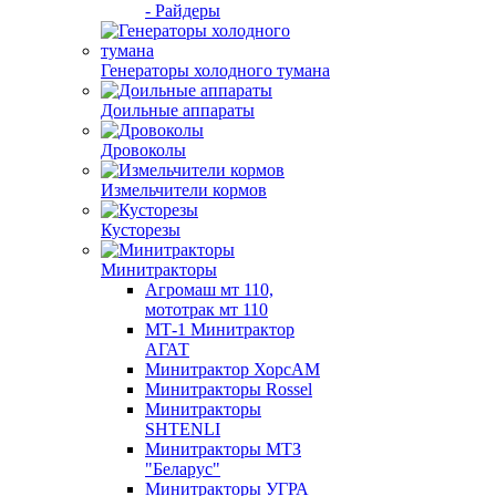
- Райдеры
Генераторы холодного тумана
Доильные аппараты
Дровоколы
Измельчители кормов
Кусторезы
Минитракторы
Агромаш мт 110,
мототрак мт 110
МТ-1 Минитрактор
АГАТ
Минитрактор ХорсАМ
Минитракторы Rossel
Минитракторы
SHTENLI
Минитракторы МТЗ
"Беларус"
Минитракторы УГРА