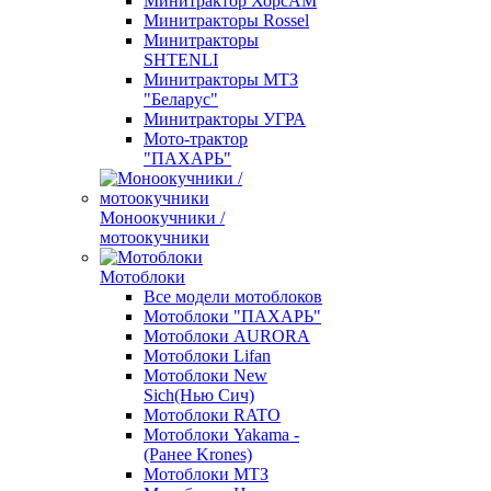
Минитрактор ХорсАМ
Минитракторы Rossel
Минитракторы
SHTENLI
Минитракторы МТЗ
"Беларус"
Минитракторы УГРА
Мото-трактор
"ПАХАРЬ"
Моноокучники /
мотоокучники
Мотоблоки
Все модели мотоблоков
Мотоблоки "ПАХАРЬ"
Мотоблоки AURORA
Мотоблоки Lifan
Мотоблоки New
Sich(Нью Сич)
Мотоблоки RATO
Мотоблоки Yakama -
(Ранее Krones)
Мотоблоки МТЗ