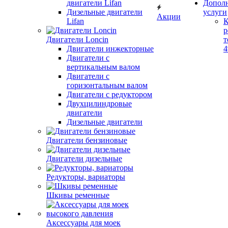
двигатели Lifan
Допол
Дизельные двигатели
услуги
Акции
Lifan
К
р
Двигатели Loncin
т
Двигатели инжекторные
Двигатели с
вертикальным валом
Двигатели с
горизонтальным валом
Двигатели с редуктором
Двухцилиндровые
двигатели
Дизельные двигатели
Двигатели бензиновые
Двигатели дизельные
Редукторы, вариаторы
Шкивы ременные
Аксессуары для моек