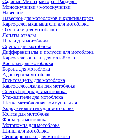
Садовые Минитрактора - Райдеры
Моноокучники / мотоокучники
Навесное
Навесное для мотоблоков и культиваторов
Картофелевыкапыватели для мотоблока
Окучники для мотоблока
Лопаты-отвалы
Плуги для мотоблока
Сцепки для мотоблока
Дифференциалы и полуоси для мотоблока
Картофелекопалки для мотоблока
Косилки для мотоблока
Борона для мотоблока
Адаптер для мотоблока
Грунтозацепы для мотоблока
Картофелесажалки для мотоблока
Снегоуборщик для мотоблока
Утяжелители для мотоблока
Щетка мотоблочная коммунальная
Ходоуменьшитель для мотоблока
Колеса для мотоблока
Фреза для мотоблока
Мотопомпа для мотоблока
Шины для мотоблока
Сеноворошилки для мотоблока