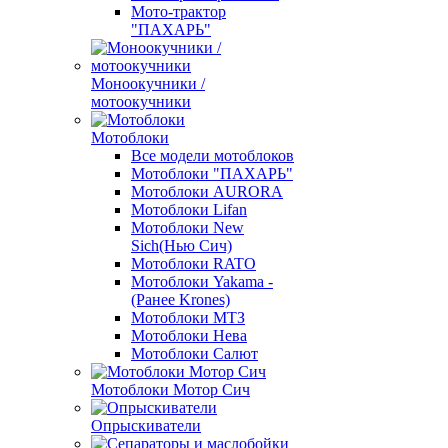
Мото-трактор
"ПАХАРЬ"
Моноокучники /
мотоокучники
Мотоблоки
Все модели мотоблоков
Мотоблоки "ПАХАРЬ"
Мотоблоки AURORA
Мотоблоки Lifan
Мотоблоки New
Sich(Нью Сич)
Мотоблоки RATO
Мотоблоки Yakama -
(Ранее Krones)
Мотоблоки МТЗ
Мотоблоки Нева
Мотоблоки Салют
Мотоблоки Мотор Сич
Опрыскиватели