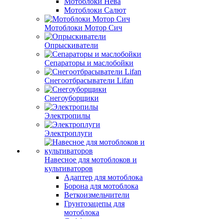
Мотоблоки Нева
Мотоблоки Салют
Мотоблоки Мотор Сич
Опрыскиватели
Сепараторы и маслобойки
Снегоотбрасыватели Lifan
Снегоуборщики
Электропилы
Электроплуги
Навесное для мотоблоков и
культиваторов
Адаптер для мотоблока
Борона для мотоблока
Веткоизмельчители
Грунтозацепы для
мотоблока