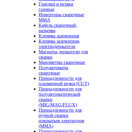
Горелки и резаки
газовые
Инверторы сварочные
ММА
Кабель сварочный,
разъемы
Клеммы заземления
Клеммы заземления,
электродержатели
Магниты держатели для
сварки
Манометры сварочные
Полуавтоматы
сварочные
Принадлежности для
плазменной резки (CUT)
Принадлежности для
полуавтоматической
сварки
(MIG/MAG/FLUX)
Принадлежности для
ручной сварки
покрытым электродом
(MMA)
Принадлежности для