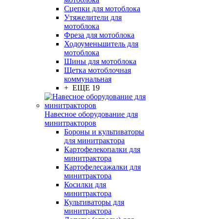
Сцепки для мотоблока
Утяжелители для
мотоблока
Фреза для мотоблока
Ходоуменьшитель для
мотоблока
Шины для мотоблока
Щетка мотоблочная
коммунальная
+ ЕЩЕ 19
Навесное оборудование для
минитракторов
Бороны и культиваторы
для минитрактора
Картофелекопалки для
минитрактора
Картофелесажалки для
минитрактора
Косилки для
минитрактора
Культиваторы для
минитрактора