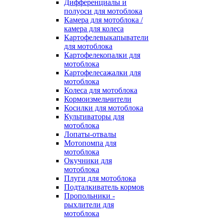
Дифференциалы и
полуоси для мотоблока
Камера для мотоблока /
камера для колеса
Картофелевыкапыватели
для мотоблока
Картофелекопалки для
мотоблока
Картофелесажалки для
мотоблока
Колеса для мотоблока
Кормоизмельчители
Косилки для мотоблока
Культиваторы для
мотоблока
Лопаты-отвалы
Мотопомпа для
мотоблока
Окучники для
мотоблока
Плуги для мотоблока
Подталкиватель кормов
Пропольники -
рыхлители для
мотоблока