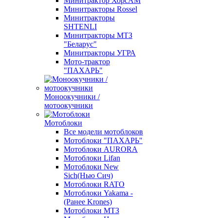
Минитрактор ХорсАМ
Минитракторы Rossel
Минитракторы
SHTENLI
Минитракторы МТЗ
"Беларус"
Минитракторы УГРА
Мото-трактор
"ПАХАРЬ"
Моноокучники /
мотоокучники
Мотоблоки
Все модели мотоблоков
Мотоблоки "ПАХАРЬ"
Мотоблоки AURORA
Мотоблоки Lifan
Мотоблоки New
Sich(Нью Сич)
Мотоблоки RATO
Мотоблоки Yakama -
(Ранее Krones)
Мотоблоки МТЗ