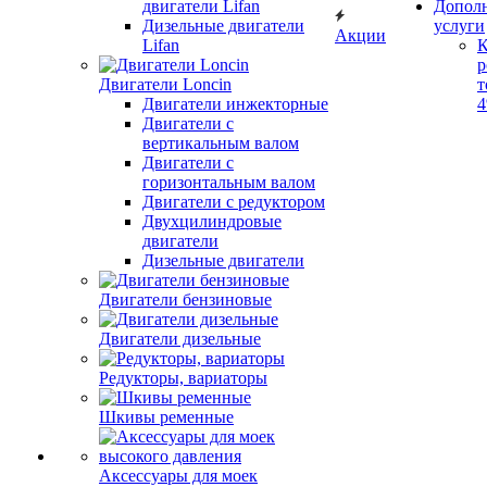
двигатели Lifan
Допол
Дизельные двигатели
услуги
Акции
Lifan
К
р
Двигатели Loncin
т
Двигатели инжекторные
Двигатели с
вертикальным валом
Двигатели с
горизонтальным валом
Двигатели с редуктором
Двухцилиндровые
двигатели
Дизельные двигатели
Двигатели бензиновые
Двигатели дизельные
Редукторы, вариаторы
Шкивы ременные
Аксессуары для моек