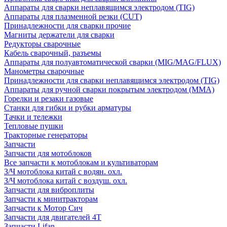
Аппараты для сварки неплавящимся электродом (TIG)
Аппараты для плазменной резки (CUT)
Принадлежности для сварки прочие
Магниты держатели для сварки
Редукторы сварочные
Кабель сварочный, разъемы
Аппараты для полуавтоматической сварки (MIG/MAG/FLUX)
Манометры сварочные
Принадлежности для сварки неплавящимся электродом (TIG)
Аппараты для ручной сварки покрытым электродом (MMA)
Горелки и резаки газовые
Станки для гибки и рубки арматуры
Тачки и тележки
Тепловые пушки
Тракторные генераторы
Запчасти
Запчасти для мотоблоков
Все запчасти к мотоблокам и культиваторам
З/Ч мотоблока китай с водян. охл.
З/Ч мотоблока китай с воздуш. охл.
Запчасти для виброплиты
Запчасти к минитракторам
Запчасти к Мотор Сич
Запчасти для двигателей 4Т
Запчасти Lifan