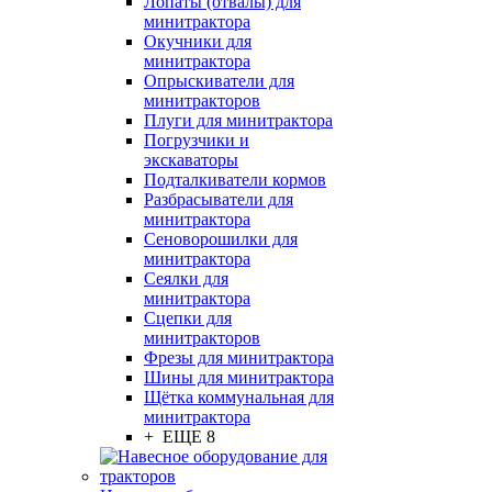
Лопаты (отвалы) для
минитрактора
Окучники для
минитрактора
Опрыскиватели для
минитракторов
Плуги для минитрактора
Погрузчики и
экскаваторы
Подталкиватели кормов
Разбрасыватели для
минитрактора
Сеноворошилки для
минитрактора
Сеялки для
минитрактора
Сцепки для
минитракторов
Фрезы для минитрактора
Шины для минитрактора
Щётка коммунальная для
минитрактора
+ ЕЩЕ 8