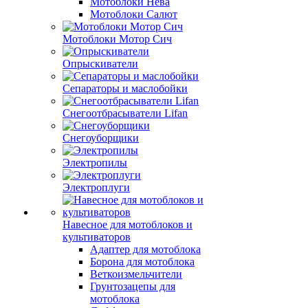
Мотоблоки Нева
Мотоблоки Салют
Мотоблоки Мотор Сич
Опрыскиватели
Сепараторы и маслобойки
Снегоотбрасыватели Lifan
Снегоуборщики
Электропилы
Электроплуги
Навесное для мотоблоков и
культиваторов
Адаптер для мотоблока
Борона для мотоблока
Веткоизмельчители
Грунтозацепы для
мотоблока