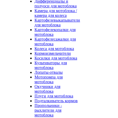
Дифференциалы и
полуоси для мотоблока
Камера для мотоблока /
камера для колеса
Картофелевыкапыватели
для мотоблока
Картофелекопалки для
мотоблока
Картофелесажалки для
мотоблока
Колеса для мотоблока
Кормоизмельчители
Косилки для мотоблока
Культиваторы для
мотоблока
Лопаты-отвалы
Мотопомпа для
мотоблока
Окучники для
мотоблока
Плуги для мотоблока
Подталкиватель кормов
Пропольники -
рыхлители для
мотоблока