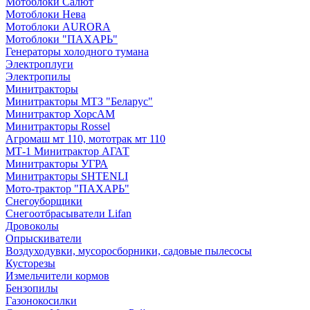
Мотоблоки Салют
Мотоблоки Нева
Мотоблоки AURORA
Мотоблоки "ПАХАРЬ"
Генераторы холодного тумана
Электроплуги
Электропилы
Минитракторы
Минитракторы МТЗ "Беларус"
Минитрактор ХорсАМ
Минитракторы Rossel
Агромаш мт 110, мототрак мт 110
МТ-1 Минитрактор АГАТ
Минитракторы УГРА
Минитракторы SHTENLI
Мото-трактор "ПАХАРЬ"
Снегоуборщики
Снегоотбрасыватели Lifan
Дровоколы
Опрыскиватели
Воздуходувки, мусоросборники, cадовые пылесосы
Кусторезы
Измельчители кормов
Бензопилы
Газонокосилки