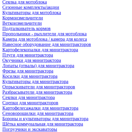
Сеялка для мотоблока
Сезонные комплекты/акции
Культиваторы для мотоблока
Кормоизмельчители
Веткоизмельчители
Подталкиватель кормов
Пропольники - рыхлители для мотоблока
Камера для мотоблока / камера для колеса
Навесное оборудование для минитракторов
Картофелекопалки для минитрактора
Плуги для минитрактора
Окучники для минитрактора
Лопаты (отвалы) для минитрактора
Фрезы для минитрактора
Косилки для минитрактора
Культиваторы для минитрактора
Опрыскиватели для минитракторов
Разбрасыватели для минитрактора
Сеялки для минитрактора
Сцепки для минитракторов
Картофелесажалки для минитрактора
Сеноворошилки для минитрактора
Бороны и культиваторы для минитрактора
Щётка коммунальная для минитрактора
Погрузчики и экскаваторы