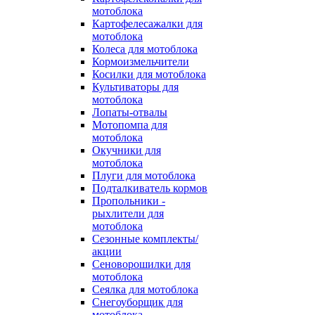
мотоблока
Картофелесажалки для
мотоблока
Колеса для мотоблока
Кормоизмельчители
Косилки для мотоблока
Культиваторы для
мотоблока
Лопаты-отвалы
Мотопомпа для
мотоблока
Окучники для
мотоблока
Плуги для мотоблока
Подталкиватель кормов
Пропольники -
рыхлители для
мотоблока
Сезонные комплекты/
акции
Сеноворошилки для
мотоблока
Сеялка для мотоблока
Снегоуборщик для
мотоблока