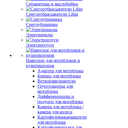
Сепараторы и маслобойки
Снегоотбрасыватели Lifan
Снегоуборщики
Электропилы
Электроплуги
Навесное для мотоблоков и
культиваторов
Адаптер для мотоблока
Борона для мотоблока
Веткоизмельчители
Грунтозацепы для
мотоблока
Дифференциалы и
полуоси для мотоблока
Камера для мотоблока /
камера для колеса
Картофелевыкапыватели
для мотоблока
Картофелекопалки для