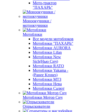
Мото-трактор
"ПАХАРЬ"
Моноокучники /
мотоокучники
Мотоблоки
Все модели мотоблоков
Мотоблоки "ПАХАРЬ"
Мотоблоки AURORA
Мотоблоки Lifan
Мотоблоки New
Sich(Нью Сич)
Мотоблоки RATO
Мотоблоки Yakama -
(Ранее Krones)
Мотоблоки МТЗ
Мотоблоки Нева
Мотоблоки Салют
Мотоблоки Мотор Сич
Опрыскиватели