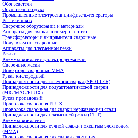
Обогреватели
Осушители воздуха
Промышленные электростанции/дизель-генераторы
Резчики швов
Сварочное оборудование и материалы
Аппараты для сварки полимерных труб
Трансформаторы и выпрямители сварочные
Полуавтоматы сварочные
Аппараты для плазменной резки
Резаки
Клеммы заземления, электродержатели
Сварочные маски
Инверторы сварочные ММА
Рукав кислородный
Принадлежности для точечной сварки (SPOTTER)
Принадлежности для полуавтоматической сварки
(MIG/MAG/FLUX)
Рукав пропановый
Проволока сварочная FLUX
Проволока сварочная для сварки нержавеющей стали
Принадлежности для плазменной резки (CUT)
Клеммы заземления
Принадлежности для ручной сварки покрытым электродом
(MMA)
Проволока сварочная для сварки алюминия