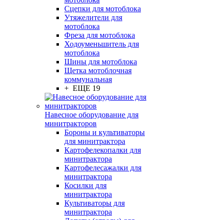
Сцепки для мотоблока
Утяжелители для
мотоблока
Фреза для мотоблока
Ходоуменьшитель для
мотоблока
Шины для мотоблока
Щетка мотоблочная
коммунальная
+ ЕЩЕ 19
Навесное оборудование для
минитракторов
Бороны и культиваторы
для минитрактора
Картофелекопалки для
минитрактора
Картофелесажалки для
минитрактора
Косилки для
минитрактора
Культиваторы для
минитрактора