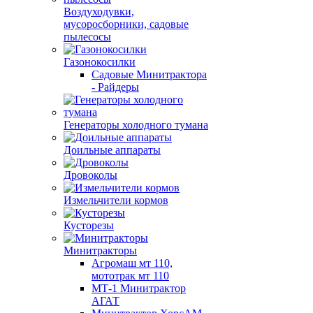
Воздуходувки,
мусоросборники, cадовые
пылесосы
Газонокосилки
Садовые Минитрактора
- Райдеры
Генераторы холодного тумана
Доильные аппараты
Дровоколы
Измельчители кормов
Кусторезы
Минитракторы
Агромаш мт 110,
мототрак мт 110
МТ-1 Минитрактор
АГАТ