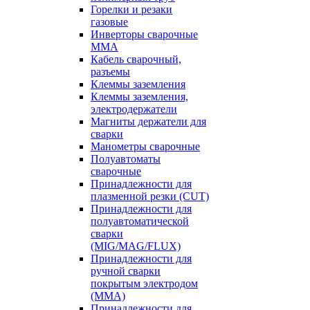
Горелки и резаки
газовые
Инверторы сварочные
ММА
Кабель сварочный,
разъемы
Клеммы заземления
Клеммы заземления,
электродержатели
Магниты держатели для
сварки
Манометры сварочные
Полуавтоматы
сварочные
Принадлежности для
плазменной резки (CUT)
Принадлежности для
полуавтоматической
сварки
(MIG/MAG/FLUX)
Принадлежности для
ручной сварки
покрытым электродом
(MMA)
Принадлежности для