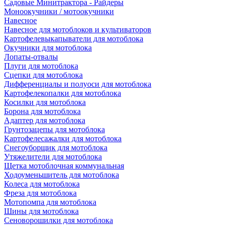
Садовые Минитрактора - Райдеры
Моноокучники / мотоокучники
Навесное
Навесное для мотоблоков и культиваторов
Картофелевыкапыватели для мотоблока
Окучники для мотоблока
Лопаты-отвалы
Плуги для мотоблока
Сцепки для мотоблока
Дифференциалы и полуоси для мотоблока
Картофелекопалки для мотоблока
Косилки для мотоблока
Борона для мотоблока
Адаптер для мотоблока
Грунтозацепы для мотоблока
Картофелесажалки для мотоблока
Снегоуборщик для мотоблока
Утяжелители для мотоблока
Щетка мотоблочная коммунальная
Ходоуменьшитель для мотоблока
Колеса для мотоблока
Фреза для мотоблока
Мотопомпа для мотоблока
Шины для мотоблока
Сеноворошилки для мотоблока