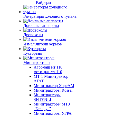
- Райдеры
Генераторы холодного тумана
Доильные аппараты
Дровоколы
Измельчители кормов
Кусторезы
Минитракторы
Агромаш мт 110,
мототрак мт 110
МТ-1 Минитрактор
АГАТ
Минитрактор ХорсАМ
Минитракторы Rossel
Минитракторы
SHTENLI
Минитракторы МТЗ
"Беларус"
Минитракторы УГРА