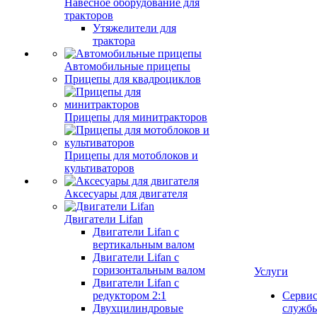
Навесное оборудование для
тракторов
Утяжелители для
трактора
Автомобильные прицепы
Прицепы для квадроциклов
Прицепы для минитракторов
Прицепы для мотоблоков и
культиваторов
Аксесуары для двигателя
Двигатели Lifan
Двигатели Lifan с
вертикальным валом
Двигатели Lifan с
горизонтальным валом
Услуги
Двигатели Lifan с
редуктором 2:1
Серви
Двухцилиндровые
служб