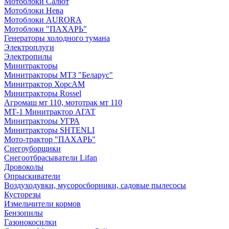
Мотоблоки Салют
Мотоблоки Нева
Мотоблоки AURORA
Мотоблоки "ПАХАРЬ"
Генераторы холодного тумана
Электроплуги
Электропилы
Минитракторы
Минитракторы МТЗ "Беларус"
Минитрактор ХорсАМ
Минитракторы Rossel
Агромаш мт 110, мототрак мт 110
МТ-1 Минитрактор АГАТ
Минитракторы УГРА
Минитракторы SHTENLI
Мото-трактор "ПАХАРЬ"
Снегоуборщики
Снегоотбрасыватели Lifan
Дровоколы
Опрыскиватели
Воздуходувки, мусоросборники, cадовые пылесосы
Кусторезы
Измельчители кормов
Бензопилы
Газонокосилки