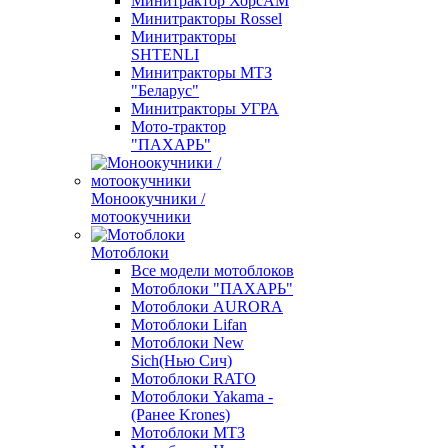
Минитрактор ХорсАМ
Минитракторы Rossel
Минитракторы
SHTENLI
Минитракторы МТЗ
"Беларус"
Минитракторы УГРА
Мото-трактор
"ПАХАРЬ"
Моноокучники /
мотоокучники
Мотоблоки
Все модели мотоблоков
Мотоблоки "ПАХАРЬ"
Мотоблоки AURORA
Мотоблоки Lifan
Мотоблоки New
Sich(Нью Сич)
Мотоблоки RATO
Мотоблоки Yakama -
(Ранее Krones)
Мотоблоки МТЗ