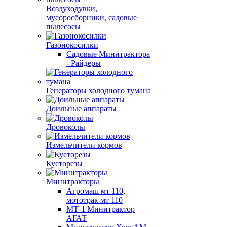
Воздуходувки,
мусоросборники, cадовые
пылесосы
Газонокосилки
Садовые Минитрактора
- Райдеры
Генераторы холодного тумана
Доильные аппараты
Дровоколы
Измельчители кормов
Кусторезы
Минитракторы
Агромаш мт 110,
мототрак мт 110
МТ-1 Минитрактор
АГАТ