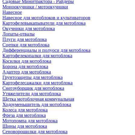
Садовые Минитрактора - Райдеры
Моноокучники / мотоокучники
Навесное
Навесное для мотоблоков и культиваторов
Картофелевыкапыватели для мотоблока
Окучники для мотоблока
Лопаты-отвалы
Плуги для мотоблока
Сцепки для мотоблока
Дифференциалы и полуоси для мотоблока
Картофелекопалки для мотоблока
Косилки для мотоблока
Борона для мотоблока
Адаптер для мотоблока
Грунтозацепы для мотоблока
Картофелесажалки для мотоблока
Снегоуборщик для мотоблока
Утяжелители для мотоблока
Щетка мотоблочная коммунальная
Ходоуменьшитель для мотоблока
Колеса для мотоблока
Фреза для мотоблока
Мотопомпа для мотоблока
Шины для мотоблока
Сеноворошилки для мотоблока