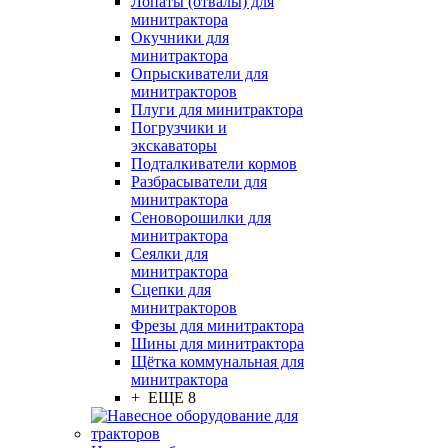
Лопаты (отвалы) для
минитрактора
Окучники для
минитрактора
Опрыскиватели для
минитракторов
Плуги для минитрактора
Погрузчики и
экскаваторы
Подталкиватели кормов
Разбрасыватели для
минитрактора
Сеноворошилки для
минитрактора
Сеялки для
минитрактора
Сцепки для
минитракторов
Фрезы для минитрактора
Шины для минитрактора
Щётка коммунальная для
минитрактора
+ ЕЩЕ 8