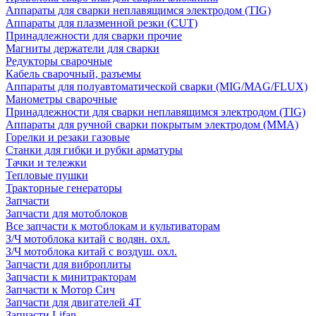
Аппараты для сварки неплавящимся электродом (TIG)
Аппараты для плазменной резки (CUT)
Принадлежности для сварки прочие
Магниты держатели для сварки
Редукторы сварочные
Кабель сварочный, разъемы
Аппараты для полуавтоматической сварки (MIG/MAG/FLUX)
Манометры сварочные
Принадлежности для сварки неплавящимся электродом (TIG)
Аппараты для ручной сварки покрытым электродом (MMA)
Горелки и резаки газовые
Станки для гибки и рубки арматуры
Тачки и тележки
Тепловые пушки
Тракторные генераторы
Запчасти
Запчасти для мотоблоков
Все запчасти к мотоблокам и культиваторам
З/Ч мотоблока китай с водян. охл.
З/Ч мотоблока китай с воздуш. охл.
Запчасти для виброплиты
Запчасти к минитракторам
Запчасти к Мотор Сич
Запчасти для двигателей 4Т
Запчасти Lifan