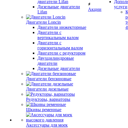
двигатели Lifan
Допол
Дизельные двигатели
услуги
Акции
Lifan
К
р
Двигатели Loncin
т
Двигатели инжекторные
Двигатели с
вертикальным валом
Двигатели с
горизонтальным валом
Двигатели с редуктором
Двухцилиндровые
двигатели
Дизельные двигатели
Двигатели бензиновые
Двигатели дизельные
Редукторы, вариаторы
Шкивы ременные
Аксессуары для моек