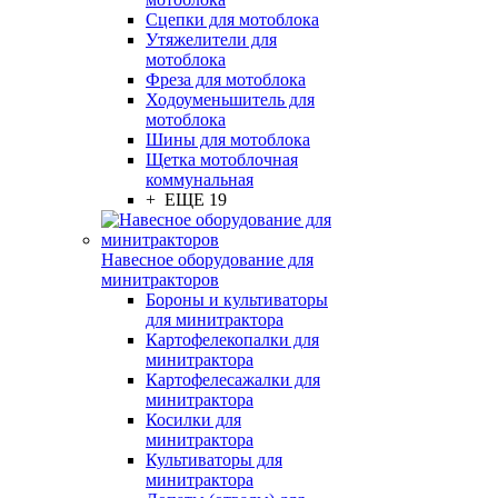
Сцепки для мотоблока
Утяжелители для
мотоблока
Фреза для мотоблока
Ходоуменьшитель для
мотоблока
Шины для мотоблока
Щетка мотоблочная
коммунальная
+ ЕЩЕ 19
Навесное оборудование для
минитракторов
Бороны и культиваторы
для минитрактора
Картофелекопалки для
минитрактора
Картофелесажалки для
минитрактора
Косилки для
минитрактора
Культиваторы для
минитрактора