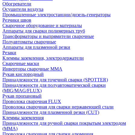
Обогреватели
Осушители воздуха
Промышленные электростанции/дизель-генераторы
Резчики швов
Сварочное оборудование и материалы
Аппараты для сварки полимерных труб
Трансформаторы и выпрямители сварочные
Полуавтоматы сварочные
Аппараты для плазменной резки
Резаки
Клеммы заземления, электродержатели
Сварочные маски
Инверторы сварочные ММА
Рукав кислородный
Принадлежности для точечной сварки (SPOTTER)
Принадлежности для полуавтоматической сварки
(MIG/MAG/FLUX)
Рукав пропановый
Проволока сварочная FLUX
Проволока сварочная для сварки нержавеющей стали
Принадлежности для плазменной резки (CUT)
Клеммы заземления
Принадлежности для ручной сварки покрытым электродом
(MMA)
Проволока сварочная для сварки алюминия