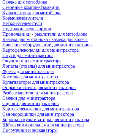
Сеялка для мотоблока
Сезонные комплекты/акции
Культиваторы для мотоблока
Кормоизмельчители
Веткоизмельчители
Подталкиватель кормов
Пропольники - рыхлители для мотоблока
Камера для мотоблока / камера для колеса
Навесное оборудование для минитракторов
Картофелекопалки для минитрактора
Плуги для минитрактора
Окучники для минитрактора
Лопаты (отвалы) для минитрактора
Фрезы для минитрактора
Косилки для минитрактора
Культиваторы для минитрактора
Опрыскиватели для минитракторов
Разбрасыватели для минитрактора
Сеялки для минитрактора
Сцепки для минитракторов
Картофелесажалки для минитрактора
Сеноворошилки для минитрактора
Бороны и культиваторы для минитрактора
Щётка коммунальная для минитрактора
Погрузчики и экскаваторы