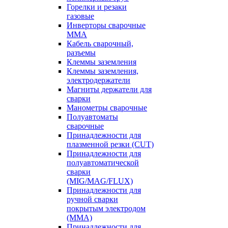
Горелки и резаки
газовые
Инверторы сварочные
ММА
Кабель сварочный,
разъемы
Клеммы заземления
Клеммы заземления,
электродержатели
Магниты держатели для
сварки
Манометры сварочные
Полуавтоматы
сварочные
Принадлежности для
плазменной резки (CUT)
Принадлежности для
полуавтоматической
сварки
(MIG/MAG/FLUX)
Принадлежности для
ручной сварки
покрытым электродом
(MMA)
Принадлежности для