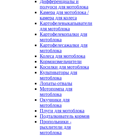
Дифференциалы и
полуоси для мотоблока
Камера для мотоблока /
камера для колеса
Картофелевыкапыватели
для мотоблока
Картофелекопалки для
мотоблока
Картофелесажалки для
мотоблока
Колеса для мотоблока
Кормоизмельчители
Косилки для мотоблока
Культиваторы для
мотоблока
Лопаты-отвалы
Мотопомпа для
мотоблока
Окучники для
мотоблока
Плуги для мотоблока
Подталкиватель кормов
Пропольники -
рыхлители для
мотоблока