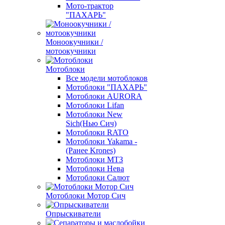
Мото-трактор
"ПАХАРЬ"
Моноокучники /
мотоокучники
Мотоблоки
Все модели мотоблоков
Мотоблоки "ПАХАРЬ"
Мотоблоки AURORA
Мотоблоки Lifan
Мотоблоки New
Sich(Нью Сич)
Мотоблоки RATO
Мотоблоки Yakama -
(Ранее Krones)
Мотоблоки МТЗ
Мотоблоки Нева
Мотоблоки Салют
Мотоблоки Мотор Сич
Опрыскиватели