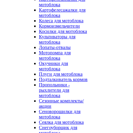
мотоблока
Картофелесажалки для
мотоблока
Колеса для мотоблока
Кормоизмельчители
Косилки для мотоблока
Культиваторы для
мотоблока
Лопаты-отвалы
Мотопомпа для
мотоблока
Окучники для
мотоблока
Плуги для мотоблока
Подталкиватель кормов
Пропольники -
рыхлители для
мотоблока
Сезонные комплекты/
акции
Сеноворошилки для
мотоблока
Сеялка для мотоблока
Снегоуборщик для
мотоблока