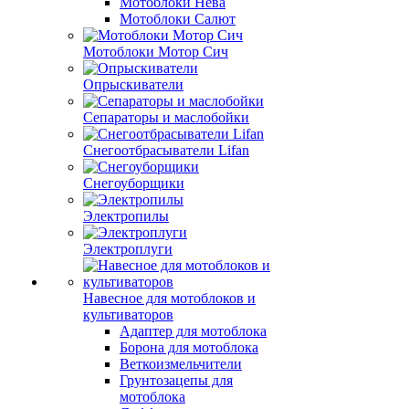
Мотоблоки Нева
Мотоблоки Салют
Мотоблоки Мотор Сич
Опрыскиватели
Сепараторы и маслобойки
Снегоотбрасыватели Lifan
Снегоуборщики
Электропилы
Электроплуги
Навесное для мотоблоков и
культиваторов
Адаптер для мотоблока
Борона для мотоблока
Веткоизмельчители
Грунтозацепы для
мотоблока