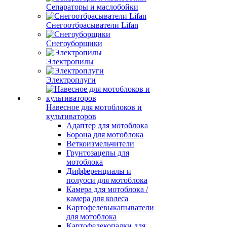
Сепараторы и маслобойки
Снегоотбрасыватели Lifan
Снегоуборщики
Электропилы
Электроплуги
Навесное для мотоблоков и
культиваторов
Адаптер для мотоблока
Борона для мотоблока
Веткоизмельчители
Грунтозацепы для
мотоблока
Дифференциалы и
полуоси для мотоблока
Камера для мотоблока /
камера для колеса
Картофелевыкапыватели
для мотоблока
Картофелекопалки для