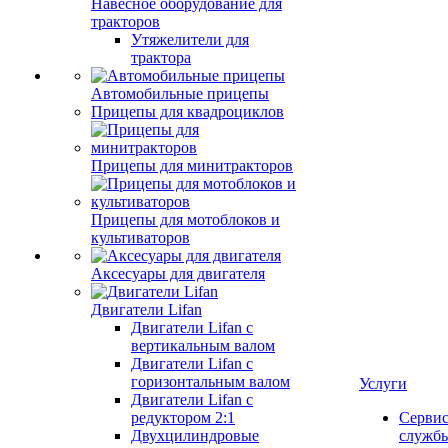
Навесное оборудование для
тракторов
Утяжелители для
трактора
Автомобильные прицепы
Прицепы для квадроциклов
Прицепы для минитракторов
Прицепы для мотоблоков и
культиваторов
Аксесуары для двигателя
Двигатели Lifan
Двигатели Lifan с
вертикальным валом
Двигатели Lifan с
горизонтальным валом
Услуги
Двигатели Lifan с
редуктором 2:1
Серви
Двухцилиндровые
служб