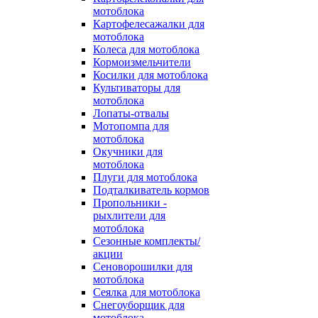
мотоблока
Картофелесажалки для
мотоблока
Колеса для мотоблока
Кормоизмельчители
Косилки для мотоблока
Культиваторы для
мотоблока
Лопаты-отвалы
Мотопомпа для
мотоблока
Окучники для
мотоблока
Плуги для мотоблока
Подталкиватель кормов
Пропольники -
рыхлители для
мотоблока
Сезонные комплекты/
акции
Сеноворошилки для
мотоблока
Сеялка для мотоблока
Снегоуборщик для
мотоблока