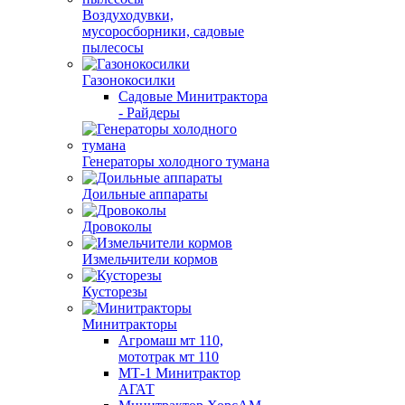
Воздуходувки,
мусоросборники, cадовые
пылесосы
Газонокосилки
Садовые Минитрактора
- Райдеры
Генераторы холодного тумана
Доильные аппараты
Дровоколы
Измельчители кормов
Кусторезы
Минитракторы
Агромаш мт 110,
мототрак мт 110
МТ-1 Минитрактор
АГАТ