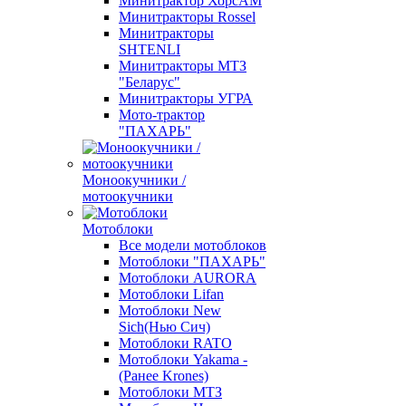
Минитрактор ХорсАМ
Минитракторы Rossel
Минитракторы
SHTENLI
Минитракторы МТЗ
"Беларус"
Минитракторы УГРА
Мото-трактор
"ПАХАРЬ"
Моноокучники /
мотоокучники
Мотоблоки
Все модели мотоблоков
Мотоблоки "ПАХАРЬ"
Мотоблоки AURORA
Мотоблоки Lifan
Мотоблоки New
Sich(Нью Сич)
Мотоблоки RATO
Мотоблоки Yakama -
(Ранее Krones)
Мотоблоки МТЗ