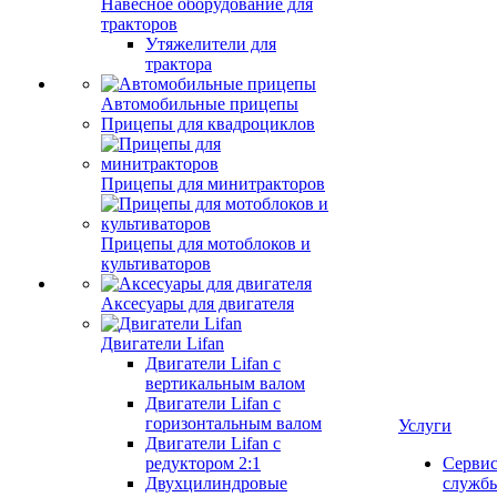
Навесное оборудование для
тракторов
Утяжелители для
трактора
Автомобильные прицепы
Прицепы для квадроциклов
Прицепы для минитракторов
Прицепы для мотоблоков и
культиваторов
Аксесуары для двигателя
Двигатели Lifan
Двигатели Lifan с
вертикальным валом
Двигатели Lifan с
горизонтальным валом
Услуги
Двигатели Lifan с
редуктором 2:1
Серви
Двухцилиндровые
служб