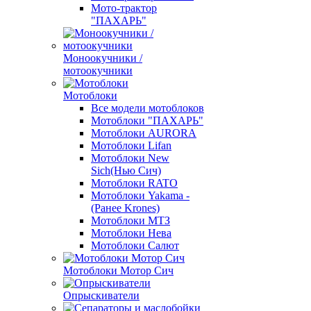
Мото-трактор
"ПАХАРЬ"
Моноокучники /
мотоокучники
Мотоблоки
Все модели мотоблоков
Мотоблоки "ПАХАРЬ"
Мотоблоки AURORA
Мотоблоки Lifan
Мотоблоки New
Sich(Нью Сич)
Мотоблоки RATO
Мотоблоки Yakama -
(Ранее Krones)
Мотоблоки МТЗ
Мотоблоки Нева
Мотоблоки Салют
Мотоблоки Мотор Сич
Опрыскиватели