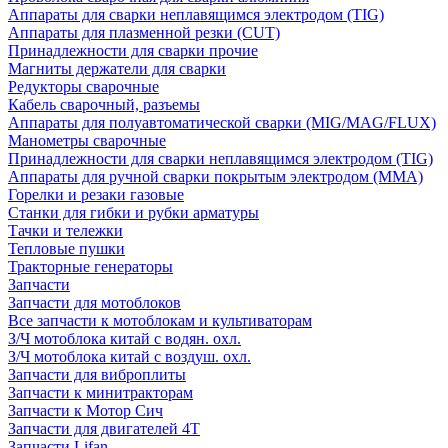
Аппараты для сварки неплавящимся электродом (TIG)
Аппараты для плазменной резки (CUT)
Принадлежности для сварки прочие
Магниты держатели для сварки
Редукторы сварочные
Кабель сварочный, разъемы
Аппараты для полуавтоматической сварки (MIG/MAG/FLUX)
Манометры сварочные
Принадлежности для сварки неплавящимся электродом (TIG)
Аппараты для ручной сварки покрытым электродом (MMA)
Горелки и резаки газовые
Станки для гибки и рубки арматуры
Тачки и тележки
Тепловые пушки
Тракторные генераторы
Запчасти
Запчасти для мотоблоков
Все запчасти к мотоблокам и культиваторам
З/Ч мотоблока китай с водян. охл.
З/Ч мотоблока китай с воздуш. охл.
Запчасти для виброплиты
Запчасти к минитракторам
Запчасти к Мотор Сич
Запчасти для двигателей 4Т
Запчасти Lifan