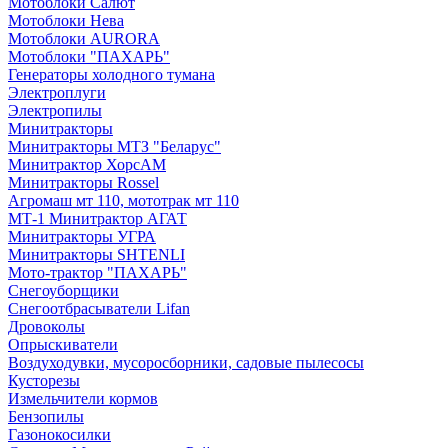
Мотоблоки Салют
Мотоблоки Нева
Мотоблоки AURORA
Мотоблоки "ПАХАРЬ"
Генераторы холодного тумана
Электроплуги
Электропилы
Минитракторы
Минитракторы МТЗ "Беларус"
Минитрактор ХорсАМ
Минитракторы Rossel
Агромаш мт 110, мототрак мт 110
МТ-1 Минитрактор АГАТ
Минитракторы УГРА
Минитракторы SHTENLI
Мото-трактор "ПАХАРЬ"
Снегоуборщики
Снегоотбрасыватели Lifan
Дровоколы
Опрыскиватели
Воздуходувки, мусоросборники, cадовые пылесосы
Кусторезы
Измельчители кормов
Бензопилы
Газонокосилки