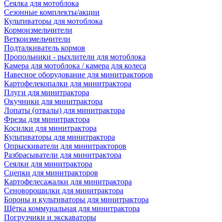
Сеялка для мотоблока
Сезонные комплекты/акции
Культиваторы для мотоблока
Кормоизмельчители
Веткоизмельчители
Подталкиватель кормов
Пропольники - рыхлители для мотоблока
Камера для мотоблока / камера для колеса
Навесное оборудование для минитракторов
Картофелекопалки для минитрактора
Плуги для минитрактора
Окучники для минитрактора
Лопаты (отвалы) для минитрактора
Фрезы для минитрактора
Косилки для минитрактора
Культиваторы для минитрактора
Опрыскиватели для минитракторов
Разбрасыватели для минитрактора
Сеялки для минитрактора
Сцепки для минитракторов
Картофелесажалки для минитрактора
Сеноворошилки для минитрактора
Бороны и культиваторы для минитрактора
Щётка коммунальная для минитрактора
Погрузчики и экскаваторы