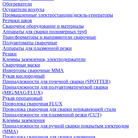
Обогреватели
Осушители воздуха
Промышленные электростанции/дизель-генераторы
Резчики швов
Сварочное оборудование и материалы
Аппараты для сварки полимерных труб
Трансформаторы и выпрямители сварочные
Полуавтоматы сварочные
Аппараты для плазменной резки
Резаки
Клеммы заземления, электродержатели
Сварочные маски
Инверторы сварочные ММА
Рукав кислородный
Принадлежности для точечной сварки (SPOTTER)
Принадлежности для полуавтоматической сварки
(MIG/MAG/FLUX)
Рукав пропановый
Проволока сварочная FLUX
Проволока сварочная для сварки нержавеющей стали
Принадлежности для плазменной резки (CUT)
Клеммы заземления
Принадлежности для ручной сварки покрытым электродом
(MMA)
Проволока сварочная для сварки алюминия