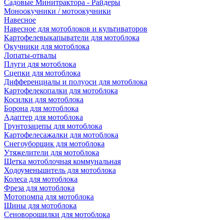
Садовые Минитрактора - Райдеры
Моноокучники / мотоокучники
Навесное
Навесное для мотоблоков и культиваторов
Картофелевыкапыватели для мотоблока
Окучники для мотоблока
Лопаты-отвалы
Плуги для мотоблока
Сцепки для мотоблока
Дифференциалы и полуоси для мотоблока
Картофелекопалки для мотоблока
Косилки для мотоблока
Борона для мотоблока
Адаптер для мотоблока
Грунтозацепы для мотоблока
Картофелесажалки для мотоблока
Снегоуборщик для мотоблока
Утяжелители для мотоблока
Щетка мотоблочная коммунальная
Ходоуменьшитель для мотоблока
Колеса для мотоблока
Фреза для мотоблока
Мотопомпа для мотоблока
Шины для мотоблока
Сеноворошилки для мотоблока