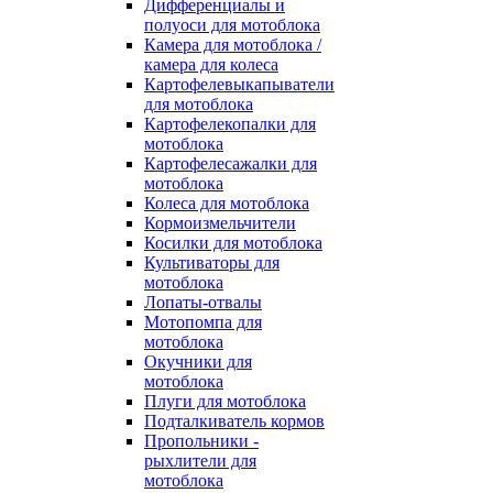
Дифференциалы и
полуоси для мотоблока
Камера для мотоблока /
камера для колеса
Картофелевыкапыватели
для мотоблока
Картофелекопалки для
мотоблока
Картофелесажалки для
мотоблока
Колеса для мотоблока
Кормоизмельчители
Косилки для мотоблока
Культиваторы для
мотоблока
Лопаты-отвалы
Мотопомпа для
мотоблока
Окучники для
мотоблока
Плуги для мотоблока
Подталкиватель кормов
Пропольники -
рыхлители для
мотоблока