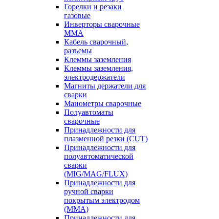
Горелки и резаки
газовые
Инверторы сварочные
ММА
Кабель сварочный,
разъемы
Клеммы заземления
Клеммы заземления,
электродержатели
Магниты держатели для
сварки
Манометры сварочные
Полуавтоматы
сварочные
Принадлежности для
плазменной резки (CUT)
Принадлежности для
полуавтоматической
сварки
(MIG/MAG/FLUX)
Принадлежности для
ручной сварки
покрытым электродом
(MMA)
Принадлежности для