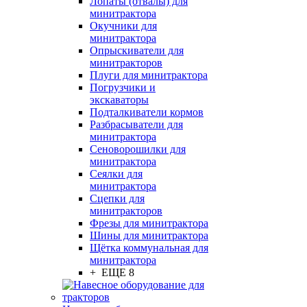
Лопаты (отвалы) для
минитрактора
Окучники для
минитрактора
Опрыскиватели для
минитракторов
Плуги для минитрактора
Погрузчики и
экскаваторы
Подталкиватели кормов
Разбрасыватели для
минитрактора
Сеноворошилки для
минитрактора
Сеялки для
минитрактора
Сцепки для
минитракторов
Фрезы для минитрактора
Шины для минитрактора
Щётка коммунальная для
минитрактора
+ ЕЩЕ 8