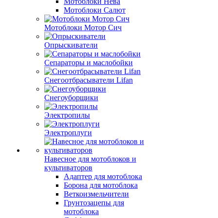
Мотоблоки Нева
Мотоблоки Салют
Мотоблоки Мотор Сич
Опрыскиватели
Сепараторы и маслобойки
Снегоотбрасыватели Lifan
Снегоуборщики
Электропилы
Электроплуги
Навесное для мотоблоков и
культиваторов
Адаптер для мотоблока
Борона для мотоблока
Веткоизмельчители
Грунтозацепы для
мотоблока