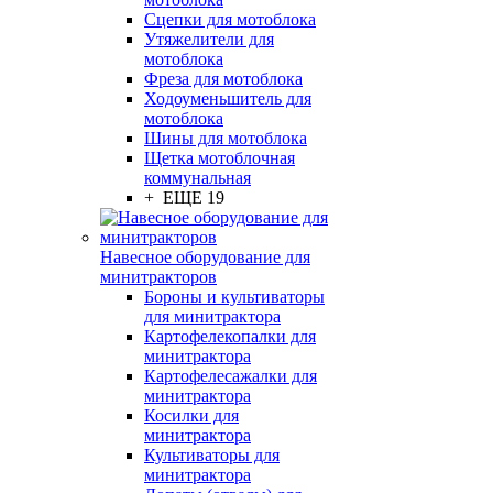
Сцепки для мотоблока
Утяжелители для
мотоблока
Фреза для мотоблока
Ходоуменьшитель для
мотоблока
Шины для мотоблока
Щетка мотоблочная
коммунальная
+ ЕЩЕ 19
Навесное оборудование для
минитракторов
Бороны и культиваторы
для минитрактора
Картофелекопалки для
минитрактора
Картофелесажалки для
минитрактора
Косилки для
минитрактора
Культиваторы для
минитрактора