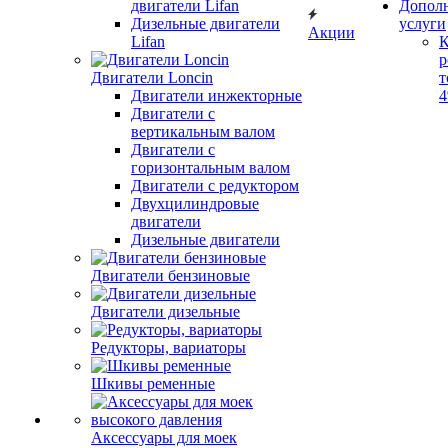
двигатели Lifan
Допол
Дизельные двигатели
услуги
Акции
Lifan
К
р
Двигатели Loncin
т
Двигатели инжекторные
Двигатели с
вертикальным валом
Двигатели с
горизонтальным валом
Двигатели с редуктором
Двухцилиндровые
двигатели
Дизельные двигатели
Двигатели бензиновые
Двигатели дизельные
Редукторы, вариаторы
Шкивы ременные
Аксессуары для моек