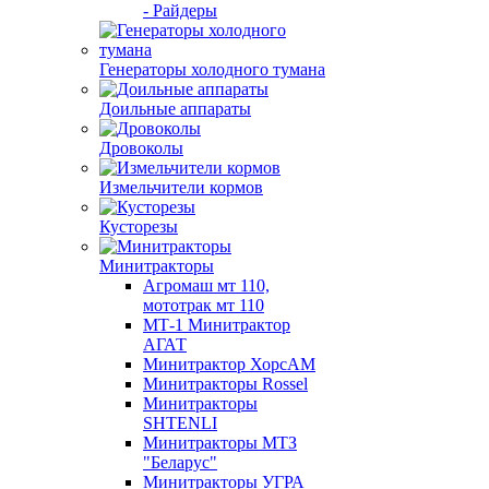
- Райдеры
Генераторы холодного тумана
Доильные аппараты
Дровоколы
Измельчители кормов
Кусторезы
Минитракторы
Агромаш мт 110,
мототрак мт 110
МТ-1 Минитрактор
АГАТ
Минитрактор ХорсАМ
Минитракторы Rossel
Минитракторы
SHTENLI
Минитракторы МТЗ
"Беларус"
Минитракторы УГРА