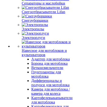
Сепараторы и маслобойки
Снегоотбрасыватели Lifan
Снегоуборщики
Электропилы
Электроплуги
Навесное для мотоблоков и
культиваторов
Адаптер для мотоблока
Борона для мотоблока
Веткоизмельчители
Грунтозацепы для
мотоблока
Дифференциалы и
полуоси для мотоблока
Камера для мотоблока /
камера для колеса
Картофелевыкапыватели
для мотоблока
Картофелекопалки для