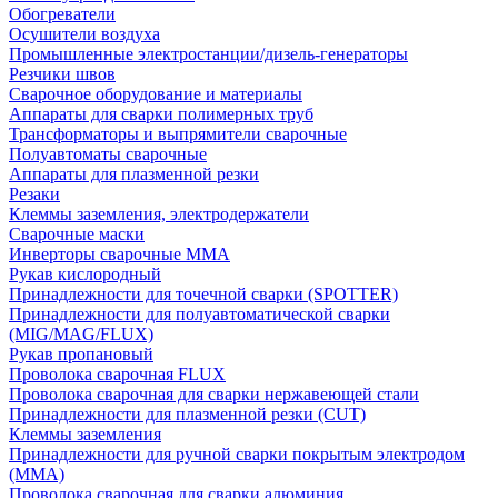
Обогреватели
Осушители воздуха
Промышленные электростанции/дизель-генераторы
Резчики швов
Сварочное оборудование и материалы
Аппараты для сварки полимерных труб
Трансформаторы и выпрямители сварочные
Полуавтоматы сварочные
Аппараты для плазменной резки
Резаки
Клеммы заземления, электродержатели
Сварочные маски
Инверторы сварочные ММА
Рукав кислородный
Принадлежности для точечной сварки (SPOTTER)
Принадлежности для полуавтоматической сварки
(MIG/MAG/FLUX)
Рукав пропановый
Проволока сварочная FLUX
Проволока сварочная для сварки нержавеющей стали
Принадлежности для плазменной резки (CUT)
Клеммы заземления
Принадлежности для ручной сварки покрытым электродом
(MMA)
Проволока сварочная для сварки алюминия