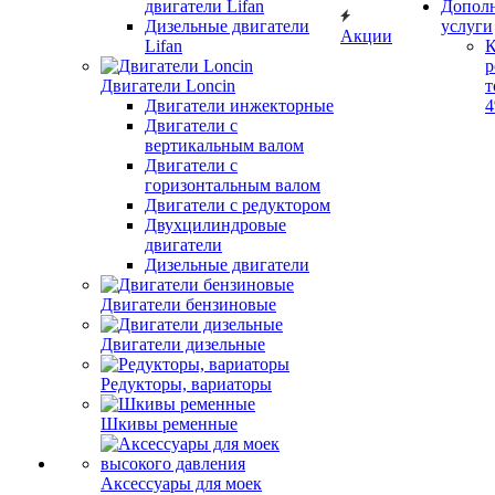
двигатели Lifan
Допол
Дизельные двигатели
услуги
Акции
Lifan
К
р
Двигатели Loncin
т
Двигатели инжекторные
Двигатели с
вертикальным валом
Двигатели с
горизонтальным валом
Двигатели с редуктором
Двухцилиндровые
двигатели
Дизельные двигатели
Двигатели бензиновые
Двигатели дизельные
Редукторы, вариаторы
Шкивы ременные
Аксессуары для моек