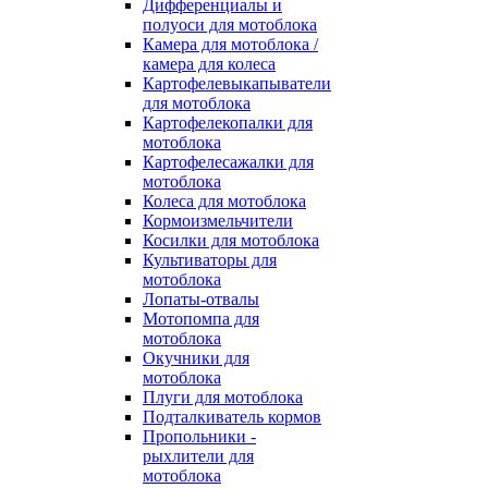
Дифференциалы и
полуоси для мотоблока
Камера для мотоблока /
камера для колеса
Картофелевыкапыватели
для мотоблока
Картофелекопалки для
мотоблока
Картофелесажалки для
мотоблока
Колеса для мотоблока
Кормоизмельчители
Косилки для мотоблока
Культиваторы для
мотоблока
Лопаты-отвалы
Мотопомпа для
мотоблока
Окучники для
мотоблока
Плуги для мотоблока
Подталкиватель кормов
Пропольники -
рыхлители для
мотоблока