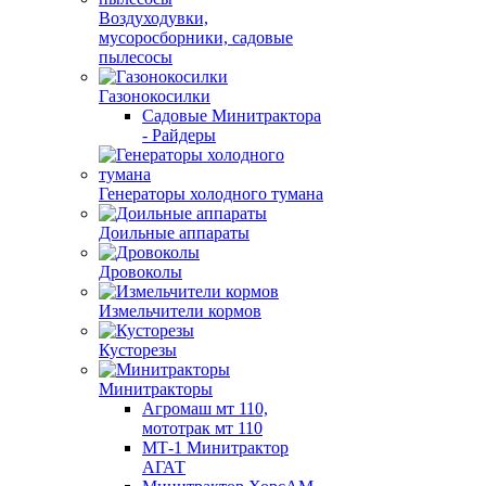
Воздуходувки,
мусоросборники, cадовые
пылесосы
Газонокосилки
Садовые Минитрактора
- Райдеры
Генераторы холодного тумана
Доильные аппараты
Дровоколы
Измельчители кормов
Кусторезы
Минитракторы
Агромаш мт 110,
мототрак мт 110
МТ-1 Минитрактор
АГАТ