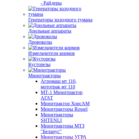
- Райдеры
Генераторы холодного тумана
Доильные аппараты
Дровоколы
Измельчители кормов
Кусторезы
Минитракторы
Агромаш мт 110,
мототрак мт 110
МТ-1 Минитрактор
АГАТ
Минитрактор ХорсАМ
Минитракторы Rossel
Минитракторы
SHTENLI
Минитракторы МТЗ
"Беларус"
Минитракторы УГРА