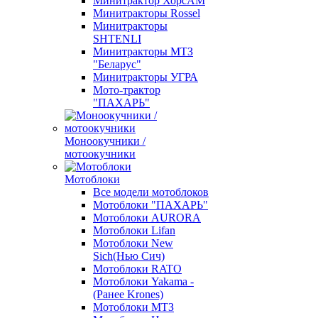
Минитрактор ХорсАМ
Минитракторы Rossel
Минитракторы
SHTENLI
Минитракторы МТЗ
"Беларус"
Минитракторы УГРА
Мото-трактор
"ПАХАРЬ"
Моноокучники /
мотоокучники
Мотоблоки
Все модели мотоблоков
Мотоблоки "ПАХАРЬ"
Мотоблоки AURORA
Мотоблоки Lifan
Мотоблоки New
Sich(Нью Сич)
Мотоблоки RATO
Мотоблоки Yakama -
(Ранее Krones)
Мотоблоки МТЗ