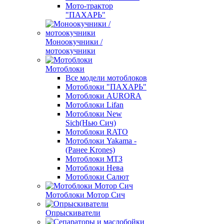
Мото-трактор
"ПАХАРЬ"
Моноокучники /
мотоокучники
Мотоблоки
Все модели мотоблоков
Мотоблоки "ПАХАРЬ"
Мотоблоки AURORA
Мотоблоки Lifan
Мотоблоки New
Sich(Нью Сич)
Мотоблоки RATO
Мотоблоки Yakama -
(Ранее Krones)
Мотоблоки МТЗ
Мотоблоки Нева
Мотоблоки Салют
Мотоблоки Мотор Сич
Опрыскиватели