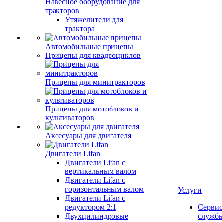
Навесное оборудование для
тракторов
Утяжелители для
трактора
Автомобильные прицепы
Прицепы для квадроциклов
Прицепы для минитракторов
Прицепы для мотоблоков и
культиваторов
Аксесуары для двигателя
Двигатели Lifan
Двигатели Lifan с
вертикальным валом
Двигатели Lifan с
горизонтальным валом
Услуги
Двигатели Lifan с
редуктором 2:1
Серви
Двухцилиндровые
служб