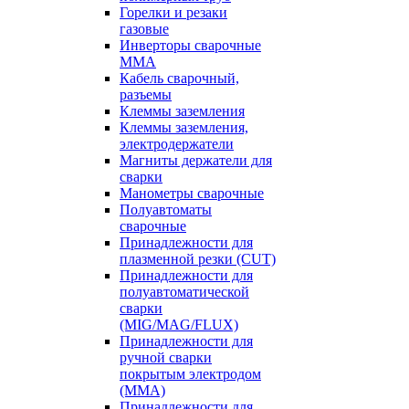
Горелки и резаки
газовые
Инверторы сварочные
ММА
Кабель сварочный,
разъемы
Клеммы заземления
Клеммы заземления,
электродержатели
Магниты держатели для
сварки
Манометры сварочные
Полуавтоматы
сварочные
Принадлежности для
плазменной резки (CUT)
Принадлежности для
полуавтоматической
сварки
(MIG/MAG/FLUX)
Принадлежности для
ручной сварки
покрытым электродом
(MMA)
Принадлежности для