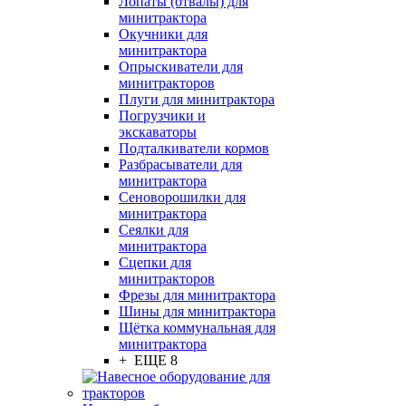
Лопаты (отвалы) для
минитрактора
Окучники для
минитрактора
Опрыскиватели для
минитракторов
Плуги для минитрактора
Погрузчики и
экскаваторы
Подталкиватели кормов
Разбрасыватели для
минитрактора
Сеноворошилки для
минитрактора
Сеялки для
минитрактора
Сцепки для
минитракторов
Фрезы для минитрактора
Шины для минитрактора
Щётка коммунальная для
минитрактора
+ ЕЩЕ 8