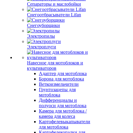
Сепараторы и маслобойки
Снегоотбрасыватели Lifan
Снегоуборщики
Электропилы
Электроплуги
Навесное для мотоблоков и
культиваторов
Адаптер для мотоблока
Борона для мотоблока
Веткоизмельчители
Грунтозацепы для
мотоблока
Дифференциалы и
полуоси для мотоблока
Камера для мотоблока /
камера для колеса
Картофелевыкапыватели
для мотоблока
Картофелекопалки для