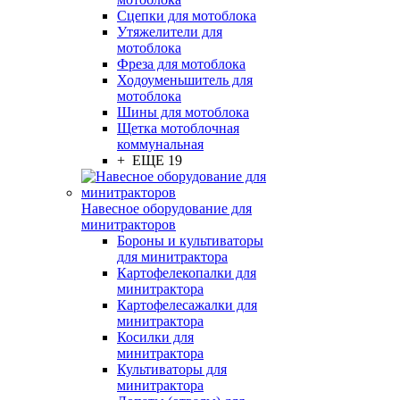
Сцепки для мотоблока
Утяжелители для
мотоблока
Фреза для мотоблока
Ходоуменьшитель для
мотоблока
Шины для мотоблока
Щетка мотоблочная
коммунальная
+ ЕЩЕ 19
Навесное оборудование для
минитракторов
Бороны и культиваторы
для минитрактора
Картофелекопалки для
минитрактора
Картофелесажалки для
минитрактора
Косилки для
минитрактора
Культиваторы для
минитрактора