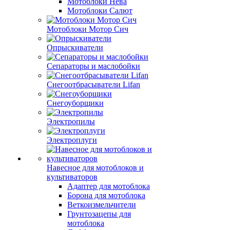
Мотоблоки Нева
Мотоблоки Салют
Мотоблоки Мотор Сич
Опрыскиватели
Сепараторы и маслобойки
Снегоотбрасыватели Lifan
Снегоуборщики
Электропилы
Электроплуги
Навесное для мотоблоков и
культиваторов
Адаптер для мотоблока
Борона для мотоблока
Веткоизмельчители
Грунтозацепы для
мотоблока