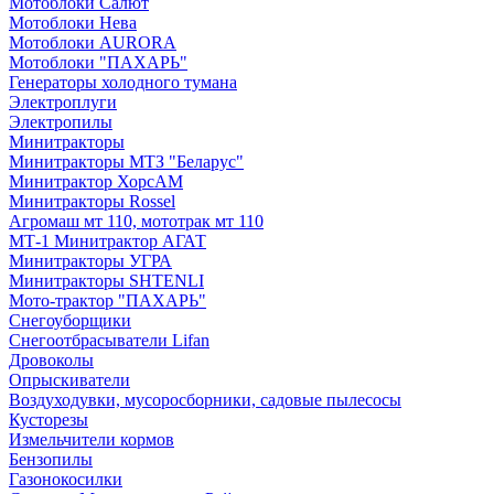
Мотоблоки Салют
Мотоблоки Нева
Мотоблоки AURORA
Мотоблоки "ПАХАРЬ"
Генераторы холодного тумана
Электроплуги
Электропилы
Минитракторы
Минитракторы МТЗ "Беларус"
Минитрактор ХорсАМ
Минитракторы Rossel
Агромаш мт 110, мототрак мт 110
МТ-1 Минитрактор АГАТ
Минитракторы УГРА
Минитракторы SHTENLI
Мото-трактор "ПАХАРЬ"
Снегоуборщики
Снегоотбрасыватели Lifan
Дровоколы
Опрыскиватели
Воздуходувки, мусоросборники, cадовые пылесосы
Кусторезы
Измельчители кормов
Бензопилы
Газонокосилки