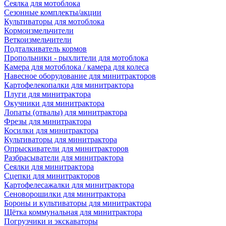
Сеялка для мотоблока
Сезонные комплекты/акции
Культиваторы для мотоблока
Кормоизмельчители
Веткоизмельчители
Подталкиватель кормов
Пропольники - рыхлители для мотоблока
Камера для мотоблока / камера для колеса
Навесное оборудование для минитракторов
Картофелекопалки для минитрактора
Плуги для минитрактора
Окучники для минитрактора
Лопаты (отвалы) для минитрактора
Фрезы для минитрактора
Косилки для минитрактора
Культиваторы для минитрактора
Опрыскиватели для минитракторов
Разбрасыватели для минитрактора
Сеялки для минитрактора
Сцепки для минитракторов
Картофелесажалки для минитрактора
Сеноворошилки для минитрактора
Бороны и культиваторы для минитрактора
Щётка коммунальная для минитрактора
Погрузчики и экскаваторы