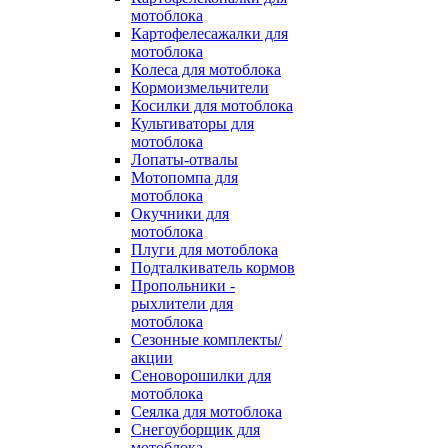
мотоблока
Картофелесажалки для
мотоблока
Колеса для мотоблока
Кормоизмельчители
Косилки для мотоблока
Культиваторы для
мотоблока
Лопаты-отвалы
Мотопомпа для
мотоблока
Окучники для
мотоблока
Плуги для мотоблока
Подталкиватель кормов
Пропольники -
рыхлители для
мотоблока
Сезонные комплекты/
акции
Сеноворошилки для
мотоблока
Сеялка для мотоблока
Снегоуборщик для
мотоблока