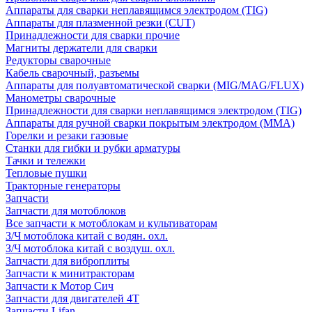
Аппараты для сварки неплавящимся электродом (TIG)
Аппараты для плазменной резки (CUT)
Принадлежности для сварки прочие
Магниты держатели для сварки
Редукторы сварочные
Кабель сварочный, разъемы
Аппараты для полуавтоматической сварки (MIG/MAG/FLUX)
Манометры сварочные
Принадлежности для сварки неплавящимся электродом (TIG)
Аппараты для ручной сварки покрытым электродом (MMA)
Горелки и резаки газовые
Станки для гибки и рубки арматуры
Тачки и тележки
Тепловые пушки
Тракторные генераторы
Запчасти
Запчасти для мотоблоков
Все запчасти к мотоблокам и культиваторам
З/Ч мотоблока китай с водян. охл.
З/Ч мотоблока китай с воздуш. охл.
Запчасти для виброплиты
Запчасти к минитракторам
Запчасти к Мотор Сич
Запчасти для двигателей 4Т
Запчасти Lifan