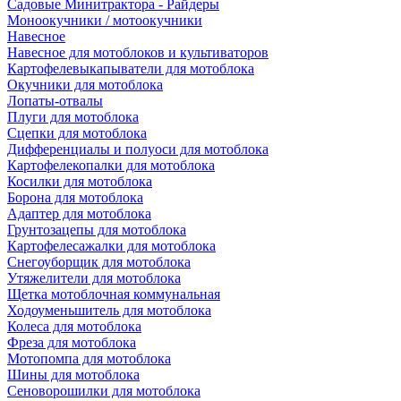
Садовые Минитрактора - Райдеры
Моноокучники / мотоокучники
Навесное
Навесное для мотоблоков и культиваторов
Картофелевыкапыватели для мотоблока
Окучники для мотоблока
Лопаты-отвалы
Плуги для мотоблока
Сцепки для мотоблока
Дифференциалы и полуоси для мотоблока
Картофелекопалки для мотоблока
Косилки для мотоблока
Борона для мотоблока
Адаптер для мотоблока
Грунтозацепы для мотоблока
Картофелесажалки для мотоблока
Снегоуборщик для мотоблока
Утяжелители для мотоблока
Щетка мотоблочная коммунальная
Ходоуменьшитель для мотоблока
Колеса для мотоблока
Фреза для мотоблока
Мотопомпа для мотоблока
Шины для мотоблока
Сеноворошилки для мотоблока