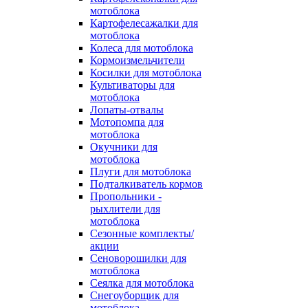
мотоблока
Картофелесажалки для
мотоблока
Колеса для мотоблока
Кормоизмельчители
Косилки для мотоблока
Культиваторы для
мотоблока
Лопаты-отвалы
Мотопомпа для
мотоблока
Окучники для
мотоблока
Плуги для мотоблока
Подталкиватель кормов
Пропольники -
рыхлители для
мотоблока
Сезонные комплекты/
акции
Сеноворошилки для
мотоблока
Сеялка для мотоблока
Снегоуборщик для
мотоблока