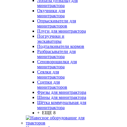
Лопаты (отвалы) для
минитрактора
Окучники для
минитрактора
Опрыскиватели для
минитракторов
Плуги для минитрактора
Погрузчики и
экскаваторы
Подталкиватели кормов
Разбрасыватели для
минитрактора
Сеноворошилки для
минитрактора
Сеялки для
минитрактора
Сцепки для
минитракторов
Фрезы для минитрактора
Шины для минитрактора
Щётка коммунальная для
минитрактора
+ ЕЩЕ 8