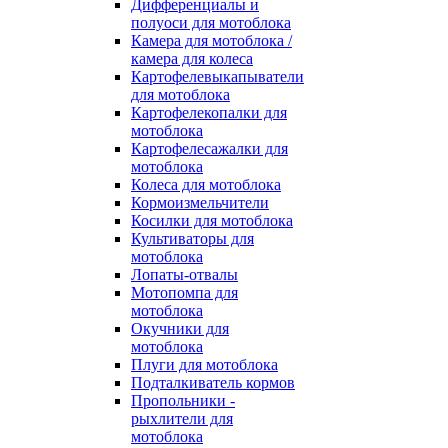
Дифференциалы и
полуоси для мотоблока
Камера для мотоблока /
камера для колеса
Картофелевыкапыватели
для мотоблока
Картофелекопалки для
мотоблока
Картофелесажалки для
мотоблока
Колеса для мотоблока
Кормоизмельчители
Косилки для мотоблока
Культиваторы для
мотоблока
Лопаты-отвалы
Мотопомпа для
мотоблока
Окучники для
мотоблока
Плуги для мотоблока
Подталкиватель кормов
Пропольники -
рыхлители для
мотоблока