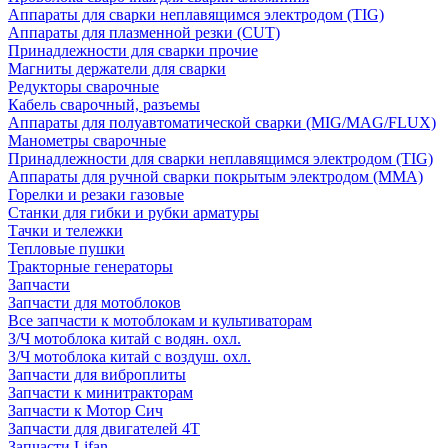
Аппараты для сварки неплавящимся электродом (TIG)
Аппараты для плазменной резки (CUT)
Принадлежности для сварки прочие
Магниты держатели для сварки
Редукторы сварочные
Кабель сварочный, разъемы
Аппараты для полуавтоматической сварки (MIG/MAG/FLUX)
Манометры сварочные
Принадлежности для сварки неплавящимся электродом (TIG)
Аппараты для ручной сварки покрытым электродом (MMA)
Горелки и резаки газовые
Станки для гибки и рубки арматуры
Тачки и тележки
Тепловые пушки
Тракторные генераторы
Запчасти
Запчасти для мотоблоков
Все запчасти к мотоблокам и культиваторам
З/Ч мотоблока китай с водян. охл.
З/Ч мотоблока китай с воздуш. охл.
Запчасти для виброплиты
Запчасти к минитракторам
Запчасти к Мотор Сич
Запчасти для двигателей 4Т
Запчасти Lifan