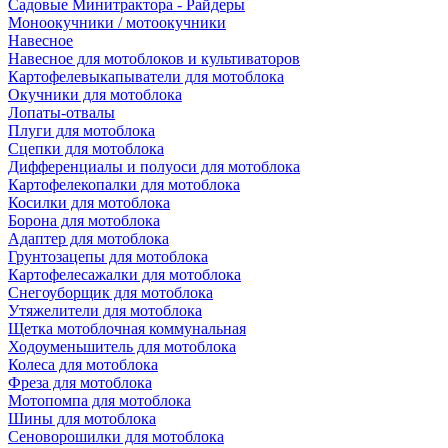
Садовые Минитрактора - Райдеры
Моноокучники / мотоокучники
Навесное
Навесное для мотоблоков и культиваторов
Картофелевыкапыватели для мотоблока
Окучники для мотоблока
Лопаты-отвалы
Плуги для мотоблока
Сцепки для мотоблока
Дифференциалы и полуоси для мотоблока
Картофелекопалки для мотоблока
Косилки для мотоблока
Борона для мотоблока
Адаптер для мотоблока
Грунтозацепы для мотоблока
Картофелесажалки для мотоблока
Снегоуборщик для мотоблока
Утяжелители для мотоблока
Щетка мотоблочная коммунальная
Ходоуменьшитель для мотоблока
Колеса для мотоблока
Фреза для мотоблока
Мотопомпа для мотоблока
Шины для мотоблока
Сеноворошилки для мотоблока