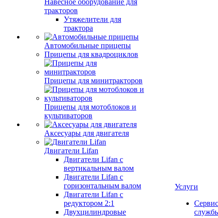
Навесное оборудование для
тракторов
Утяжелители для
трактора
Автомобильные прицепы
Прицепы для квадроциклов
Прицепы для минитракторов
Прицепы для мотоблоков и
культиваторов
Аксесуары для двигателя
Двигатели Lifan
Двигатели Lifan с
вертикальным валом
Двигатели Lifan с
горизонтальным валом
Услуги
Двигатели Lifan с
редуктором 2:1
Серви
Двухцилиндровые
служб