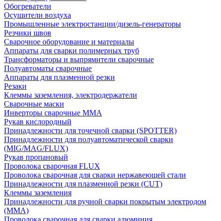
Обогреватели
Осушители воздуха
Промышленные электростанции/дизель-генераторы
Резчики швов
Сварочное оборудование и материалы
Аппараты для сварки полимерных труб
Трансформаторы и выпрямители сварочные
Полуавтоматы сварочные
Аппараты для плазменной резки
Резаки
Клеммы заземления, электродержатели
Сварочные маски
Инверторы сварочные ММА
Рукав кислородный
Принадлежности для точечной сварки (SPOTTER)
Принадлежности для полуавтоматической сварки
(MIG/MAG/FLUX)
Рукав пропановый
Проволока сварочная FLUX
Проволока сварочная для сварки нержавеющей стали
Принадлежности для плазменной резки (CUT)
Клеммы заземления
Принадлежности для ручной сварки покрытым электродом
(MMA)
Проволока сварочная для сварки алюминия