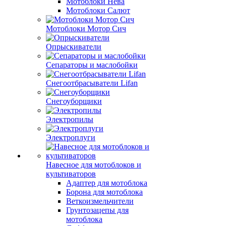
Мотоблоки Нева
Мотоблоки Салют
Мотоблоки Мотор Сич
Опрыскиватели
Сепараторы и маслобойки
Снегоотбрасыватели Lifan
Снегоуборщики
Электропилы
Электроплуги
Навесное для мотоблоков и
культиваторов
Адаптер для мотоблока
Борона для мотоблока
Веткоизмельчители
Грунтозацепы для
мотоблока