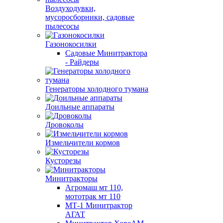
Воздуходувки,
мусоросборники, cадовые
пылесосы
Газонокосилки
Садовые Минитрактора
- Райдеры
Генераторы холодного тумана
Доильные аппараты
Дровоколы
Измельчители кормов
Кусторезы
Минитракторы
Агромаш мт 110,
мототрак мт 110
МТ-1 Минитрактор
АГАТ