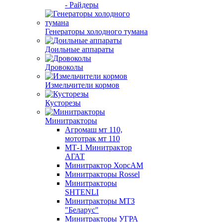
- Райдеры
Генераторы холодного тумана
Доильные аппараты
Дровоколы
Измельчители кормов
Кусторезы
Минитракторы
Агромаш мт 110,
мототрак мт 110
МТ-1 Минитрактор
АГАТ
Минитрактор ХорсАМ
Минитракторы Rossel
Минитракторы
SHTENLI
Минитракторы МТЗ
"Беларус"
Минитракторы УГРА