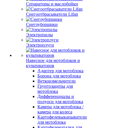
Сепараторы и маслобойки
Снегоотбрасыватели Lifan
Снегоуборщики
Электропилы
Электроплуги
Навесное для мотоблоков и
культиваторов
Адаптер для мотоблока
Борона для мотоблока
Веткоизмельчители
Грунтозацепы для
мотоблока
Дифференциалы и
полуоси для мотоблока
Камера для мотоблока /
камера для колеса
Картофелевыкапыватели
для мотоблока
Картофелекопалки для