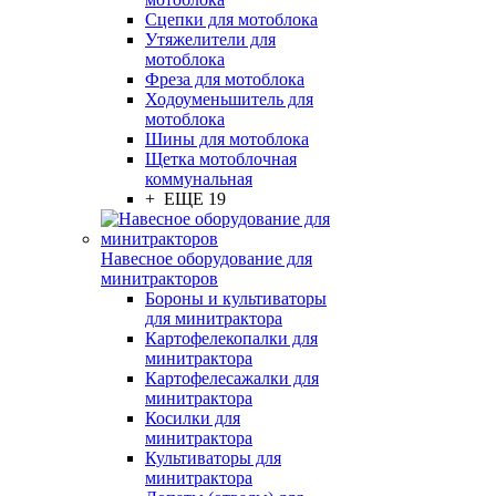
Сцепки для мотоблока
Утяжелители для
мотоблока
Фреза для мотоблока
Ходоуменьшитель для
мотоблока
Шины для мотоблока
Щетка мотоблочная
коммунальная
+ ЕЩЕ 19
Навесное оборудование для
минитракторов
Бороны и культиваторы
для минитрактора
Картофелекопалки для
минитрактора
Картофелесажалки для
минитрактора
Косилки для
минитрактора
Культиваторы для
минитрактора