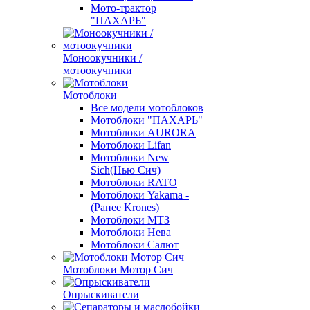
Мото-трактор
"ПАХАРЬ"
Моноокучники /
мотоокучники
Мотоблоки
Все модели мотоблоков
Мотоблоки "ПАХАРЬ"
Мотоблоки AURORA
Мотоблоки Lifan
Мотоблоки New
Sich(Нью Сич)
Мотоблоки RATO
Мотоблоки Yakama -
(Ранее Krones)
Мотоблоки МТЗ
Мотоблоки Нева
Мотоблоки Салют
Мотоблоки Мотор Сич
Опрыскиватели