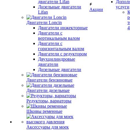
двигатели Lifan
Допол
Дизельные двигатели
услуги
Акции
Lifan
К
р
Двигатели Loncin
т
Двигатели инжекторные
Двигатели с
вертикальным валом
Двигатели с
горизонтальным валом
Двигатели с редуктором
Двухцилиндровые
двигатели
Дизельные двигатели
Двигатели бензиновые
Двигатели дизельные
Редукторы, вариаторы
Шкивы ременные
Аксессуары для моек