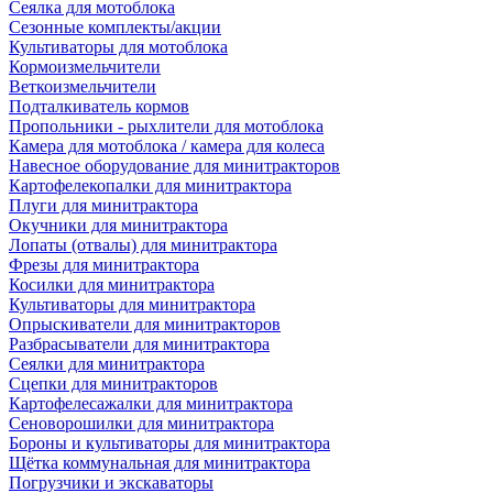
Сеялка для мотоблока
Сезонные комплекты/акции
Культиваторы для мотоблока
Кормоизмельчители
Веткоизмельчители
Подталкиватель кормов
Пропольники - рыхлители для мотоблока
Камера для мотоблока / камера для колеса
Навесное оборудование для минитракторов
Картофелекопалки для минитрактора
Плуги для минитрактора
Окучники для минитрактора
Лопаты (отвалы) для минитрактора
Фрезы для минитрактора
Косилки для минитрактора
Культиваторы для минитрактора
Опрыскиватели для минитракторов
Разбрасыватели для минитрактора
Сеялки для минитрактора
Сцепки для минитракторов
Картофелесажалки для минитрактора
Сеноворошилки для минитрактора
Бороны и культиваторы для минитрактора
Щётка коммунальная для минитрактора
Погрузчики и экскаваторы