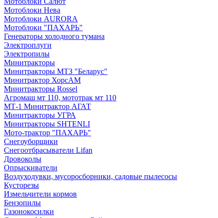
Мотоблоки Салют
Мотоблоки Нева
Мотоблоки AURORA
Мотоблоки "ПАХАРЬ"
Генераторы холодного тумана
Электроплуги
Электропилы
Минитракторы
Минитракторы МТЗ "Беларус"
Минитрактор ХорсАМ
Минитракторы Rossel
Агромаш мт 110, мототрак мт 110
МТ-1 Минитрактор АГАТ
Минитракторы УГРА
Минитракторы SHTENLI
Мото-трактор "ПАХАРЬ"
Снегоуборщики
Снегоотбрасыватели Lifan
Дровоколы
Опрыскиватели
Воздуходувки, мусоросборники, cадовые пылесосы
Кусторезы
Измельчители кормов
Бензопилы
Газонокосилки