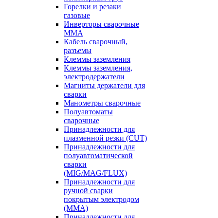
Горелки и резаки
газовые
Инверторы сварочные
ММА
Кабель сварочный,
разъемы
Клеммы заземления
Клеммы заземления,
электродержатели
Магниты держатели для
сварки
Манометры сварочные
Полуавтоматы
сварочные
Принадлежности для
плазменной резки (CUT)
Принадлежности для
полуавтоматической
сварки
(MIG/MAG/FLUX)
Принадлежности для
ручной сварки
покрытым электродом
(MMA)
Принадлежности для