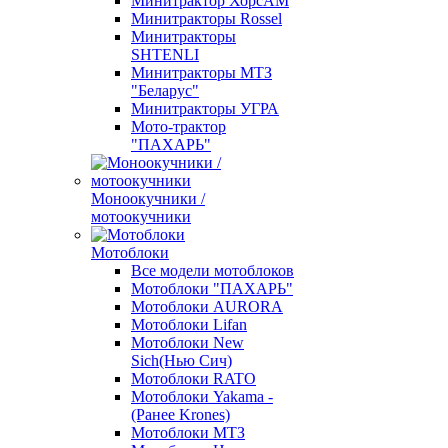
Минитрактор ХорсАМ
Минитракторы Rossel
Минитракторы
SHTENLI
Минитракторы МТЗ
"Беларус"
Минитракторы УГРА
Мото-трактор
"ПАХАРЬ"
Моноокучники /
мотоокучники
Мотоблоки
Все модели мотоблоков
Мотоблоки "ПАХАРЬ"
Мотоблоки AURORA
Мотоблоки Lifan
Мотоблоки New
Sich(Нью Сич)
Мотоблоки RATO
Мотоблоки Yakama -
(Ранее Krones)
Мотоблоки МТЗ