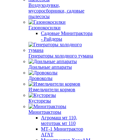
Воздуходувки,
мусоросборники, cадовые
пылесосы
Газонокосилки
Садовые Минитрактора
- Райдеры
Генераторы холодного тумана
Доильные аппараты
Дровоколы
Измельчители кормов
Кусторезы
Минитракторы
Агромаш мт 110,
мототрак мт 110
МТ-1 Минитрактор
АГАТ