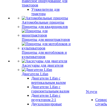
Навесное оборудование для
тракторов
Утяжелители для
трактора
Автомобильные прицепы
Прицепы для квадроциклов
Прицепы для минитракторов
Прицепы для мотоблоков и
культиваторов
Аксесуары для двигателя
Двигатели Lifan
Двигатели Lifan с
вертикальным валом
Двигатели Lifan с
горизонтальным валом
Услуги
Двигатели Lifan с
редуктором 2:1
Серви
Двухцилиндровые
служб