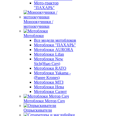
Мото-трактор
"ПАХАРЬ"
Моноокучники /
мотоокучники
Мотоблоки
Все модели мотоблоков
Мотоблоки "ПАХАРЬ"
Мотоблоки AURORA
Мотоблоки Lifan
Мотоблоки New
Sich(Нью Сич)
Мотоблоки RATO
Мотоблоки Yakama -
(Ранее Krones)
Мотоблоки МТЗ
Мотоблоки Нева
Мотоблоки Салют
Мотоблоки Мотор Сич
Опрыскиватели