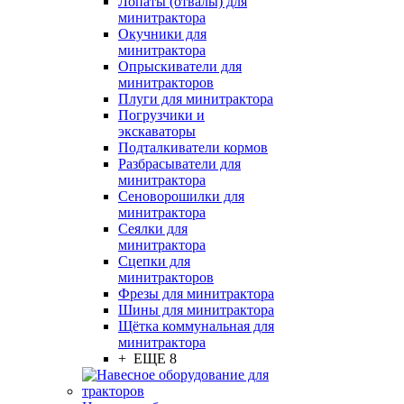
Лопаты (отвалы) для
минитрактора
Окучники для
минитрактора
Опрыскиватели для
минитракторов
Плуги для минитрактора
Погрузчики и
экскаваторы
Подталкиватели кормов
Разбрасыватели для
минитрактора
Сеноворошилки для
минитрактора
Сеялки для
минитрактора
Сцепки для
минитракторов
Фрезы для минитрактора
Шины для минитрактора
Щётка коммунальная для
минитрактора
+ ЕЩЕ 8