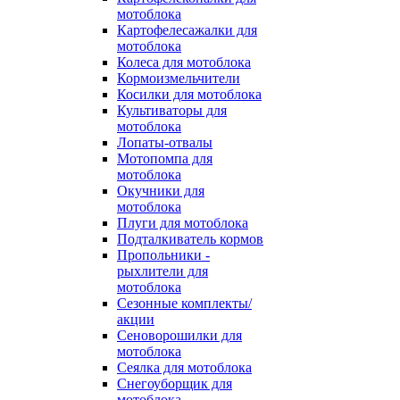
мотоблока
Картофелесажалки для
мотоблока
Колеса для мотоблока
Кормоизмельчители
Косилки для мотоблока
Культиваторы для
мотоблока
Лопаты-отвалы
Мотопомпа для
мотоблока
Окучники для
мотоблока
Плуги для мотоблока
Подталкиватель кормов
Пропольники -
рыхлители для
мотоблока
Сезонные комплекты/
акции
Сеноворошилки для
мотоблока
Сеялка для мотоблока
Снегоуборщик для
мотоблока