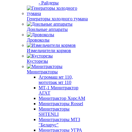
- Райдеры
Генераторы холодного тумана
Доильные аппараты
Дровоколы
Измельчители кормов
Кусторезы
Минитракторы
Агромаш мт 110,
мототрак мт 110
МТ-1 Минитрактор
АГАТ
Минитрактор ХорсАМ
Минитракторы Rossel
Минитракторы
SHTENLI
Минитракторы МТЗ
"Беларус"
Минитракторы УГРА