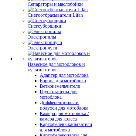
Сепараторы и маслобойки
Снегоотбрасыватели Lifan
Снегоуборщики
Электропилы
Электроплуги
Навесное для мотоблоков и
культиваторов
Адаптер для мотоблока
Борона для мотоблока
Веткоизмельчители
Грунтозацепы для
мотоблока
Дифференциалы и
полуоси для мотоблока
Камера для мотоблока /
камера для колеса
Картофелевыкапыватели
для мотоблока
Картофелекопалки для