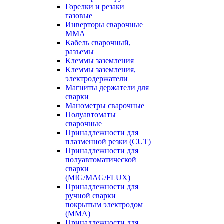
Горелки и резаки
газовые
Инверторы сварочные
ММА
Кабель сварочный,
разъемы
Клеммы заземления
Клеммы заземления,
электродержатели
Магниты держатели для
сварки
Манометры сварочные
Полуавтоматы
сварочные
Принадлежности для
плазменной резки (CUT)
Принадлежности для
полуавтоматической
сварки
(MIG/MAG/FLUX)
Принадлежности для
ручной сварки
покрытым электродом
(MMA)
Принадлежности для