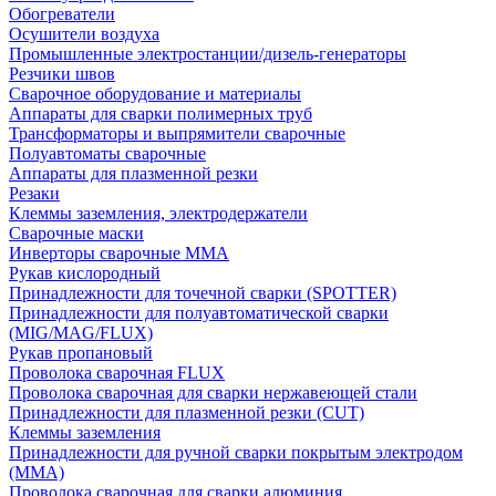
Обогреватели
Осушители воздуха
Промышленные электростанции/дизель-генераторы
Резчики швов
Сварочное оборудование и материалы
Аппараты для сварки полимерных труб
Трансформаторы и выпрямители сварочные
Полуавтоматы сварочные
Аппараты для плазменной резки
Резаки
Клеммы заземления, электродержатели
Сварочные маски
Инверторы сварочные ММА
Рукав кислородный
Принадлежности для точечной сварки (SPOTTER)
Принадлежности для полуавтоматической сварки
(MIG/MAG/FLUX)
Рукав пропановый
Проволока сварочная FLUX
Проволока сварочная для сварки нержавеющей стали
Принадлежности для плазменной резки (CUT)
Клеммы заземления
Принадлежности для ручной сварки покрытым электродом
(MMA)
Проволока сварочная для сварки алюминия