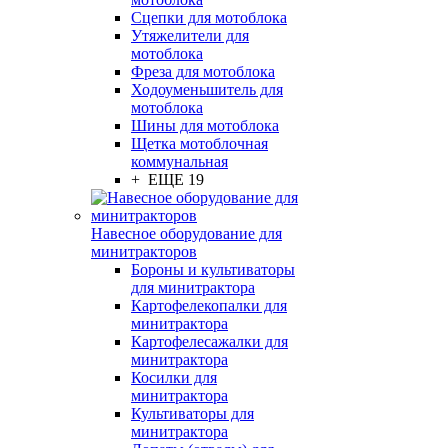
Сцепки для мотоблока
Утяжелители для
мотоблока
Фреза для мотоблока
Ходоуменьшитель для
мотоблока
Шины для мотоблока
Щетка мотоблочная
коммунальная
+ ЕЩЕ 19
Навесное оборудование для
минитракторов
Бороны и культиваторы
для минитрактора
Картофелекопалки для
минитрактора
Картофелесажалки для
минитрактора
Косилки для
минитрактора
Культиваторы для
минитрактора