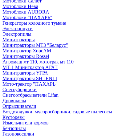
Мотоблоки Салют
Мотоблоки Нева
Мотоблоки AURORA
Мотоблоки "ПАХАРЬ"
Генераторы холодного тумана
Электроплуги
Электропилы
Минитракторы
Минитракторы МТЗ "Беларус"
Минитрактор ХорсАМ
Минитракторы Rossel
Агромаш мт 110, мототрак мт 110
МТ-1 Минитрактор АГАТ
Минитракторы УГРА
Минитракторы SHTENLI
Мото-трактор "ПАХАРЬ"
Снегоуборщики
Снегоотбрасыватели Lifan
Дровоколы
Опрыскиватели
Воздуходувки, мусоросборники, cадовые пылесосы
Кусторезы
Измельчители кормов
Бензопилы
Газонокосилки