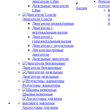
двигатели Lifan
Допол
Дизельные двигатели
услуги
Акции
Lifan
К
р
Двигатели Loncin
т
Двигатели инжекторные
Двигатели с
вертикальным валом
Двигатели с
горизонтальным валом
Двигатели с редуктором
Двухцилиндровые
двигатели
Дизельные двигатели
Двигатели бензиновые
Двигатели дизельные
Редукторы, вариаторы
Шкивы ременные
Аксессуары для моек