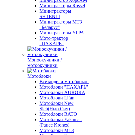
Минитрактор ХорсАМ
Минитракторы Rossel
Минитракторы
SHTENLI
Минитракторы МТЗ
"Беларус"
Минитракторы УГРА
Мото-трактор
"ПАХАРЬ"
Моноокучники /
мотоокучники
Мотоблоки
Все модели мотоблоков
Мотоблоки "ПАХАРЬ"
Мотоблоки AURORA
Мотоблоки Lifan
Мотоблоки New
Sich(Нью Сич)
Мотоблоки RATO
Мотоблоки Yakama -
(Ранее Krones)
Мотоблоки МТЗ