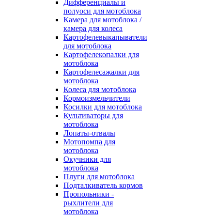
Дифференциалы и
полуоси для мотоблока
Камера для мотоблока /
камера для колеса
Картофелевыкапыватели
для мотоблока
Картофелекопалки для
мотоблока
Картофелесажалки для
мотоблока
Колеса для мотоблока
Кормоизмельчители
Косилки для мотоблока
Культиваторы для
мотоблока
Лопаты-отвалы
Мотопомпа для
мотоблока
Окучники для
мотоблока
Плуги для мотоблока
Подталкиватель кормов
Пропольники -
рыхлители для
мотоблока