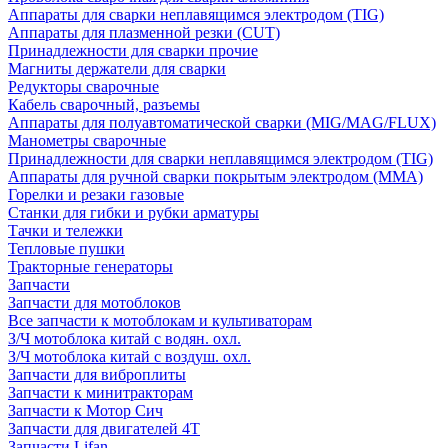
Аппараты для сварки неплавящимся электродом (TIG)
Аппараты для плазменной резки (CUT)
Принадлежности для сварки прочие
Магниты держатели для сварки
Редукторы сварочные
Кабель сварочный, разъемы
Аппараты для полуавтоматической сварки (MIG/MAG/FLUX)
Манометры сварочные
Принадлежности для сварки неплавящимся электродом (TIG)
Аппараты для ручной сварки покрытым электродом (MMA)
Горелки и резаки газовые
Станки для гибки и рубки арматуры
Тачки и тележки
Тепловые пушки
Тракторные генераторы
Запчасти
Запчасти для мотоблоков
Все запчасти к мотоблокам и культиваторам
З/Ч мотоблока китай с водян. охл.
З/Ч мотоблока китай с воздуш. охл.
Запчасти для виброплиты
Запчасти к минитракторам
Запчасти к Мотор Сич
Запчасти для двигателей 4Т
Запчасти Lifan