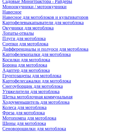
Садовые Минитрактора - Райдеры
Моноокучники / мотоокучники
Навесное
Навесное для мотоблоков и культиваторов
Картофелевыкапыватели для мотоблока
Окучники для мотоблока
Лопаты-отвалы
Плуги для мотоблока
Сцепки для мотоблока
Дифференциалы и полуоси для мотоблока
Картофелекопалки для мотоблока
Косилки для мотоблока
Борона для мотоблока
Адаптер для мотоблока
Грунтозацепы для мотоблока
Картофелесажалки для мотоблока
Снегоуборщик для мотоблока
Утяжелители для мотоблока
Щетка мотоблочная коммунальная
Ходоуменьшитель для мотоблока
Колеса для мотоблока
Фреза для мотоблока
Мотопомпа для мотоблока
Шины для мотоблока
Сеноворошилки для мотоблока