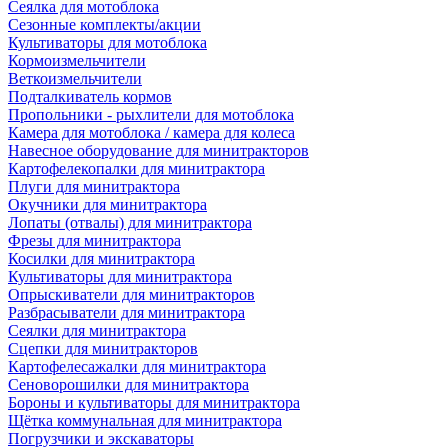
Сеялка для мотоблока
Сезонные комплекты/акции
Культиваторы для мотоблока
Кормоизмельчители
Веткоизмельчители
Подталкиватель кормов
Пропольники - рыхлители для мотоблока
Камера для мотоблока / камера для колеса
Навесное оборудование для минитракторов
Картофелекопалки для минитрактора
Плуги для минитрактора
Окучники для минитрактора
Лопаты (отвалы) для минитрактора
Фрезы для минитрактора
Косилки для минитрактора
Культиваторы для минитрактора
Опрыскиватели для минитракторов
Разбрасыватели для минитрактора
Сеялки для минитрактора
Сцепки для минитракторов
Картофелесажалки для минитрактора
Сеноворошилки для минитрактора
Бороны и культиваторы для минитрактора
Щётка коммунальная для минитрактора
Погрузчики и экскаваторы