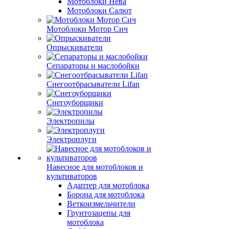
Мотоблоки Нева
Мотоблоки Салют
Мотоблоки Мотор Сич
Опрыскиватели
Сепараторы и маслобойки
Снегоотбрасыватели Lifan
Снегоуборщики
Электропилы
Электроплуги
Навесное для мотоблоков и
культиваторов
Адаптер для мотоблока
Борона для мотоблока
Веткоизмельчители
Грунтозацепы для
мотоблока