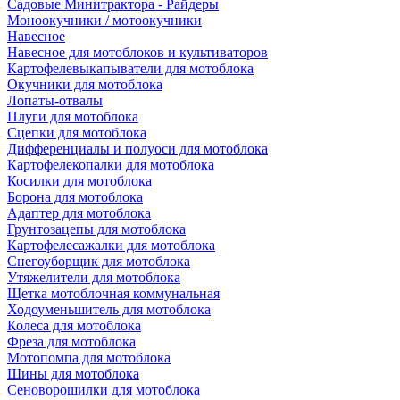
Садовые Минитрактора - Райдеры
Моноокучники / мотоокучники
Навесное
Навесное для мотоблоков и культиваторов
Картофелевыкапыватели для мотоблока
Окучники для мотоблока
Лопаты-отвалы
Плуги для мотоблока
Сцепки для мотоблока
Дифференциалы и полуоси для мотоблока
Картофелекопалки для мотоблока
Косилки для мотоблока
Борона для мотоблока
Адаптер для мотоблока
Грунтозацепы для мотоблока
Картофелесажалки для мотоблока
Снегоуборщик для мотоблока
Утяжелители для мотоблока
Щетка мотоблочная коммунальная
Ходоуменьшитель для мотоблока
Колеса для мотоблока
Фреза для мотоблока
Мотопомпа для мотоблока
Шины для мотоблока
Сеноворошилки для мотоблока