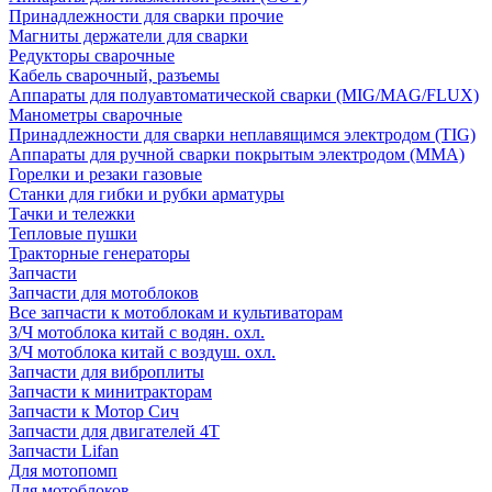
Принадлежности для сварки прочие
Магниты держатели для сварки
Редукторы сварочные
Кабель сварочный, разъемы
Аппараты для полуавтоматической сварки (MIG/MAG/FLUX)
Манометры сварочные
Принадлежности для сварки неплавящимся электродом (TIG)
Аппараты для ручной сварки покрытым электродом (MMA)
Горелки и резаки газовые
Станки для гибки и рубки арматуры
Тачки и тележки
Тепловые пушки
Тракторные генераторы
Запчасти
Запчасти для мотоблоков
Все запчасти к мотоблокам и культиваторам
З/Ч мотоблока китай с водян. охл.
З/Ч мотоблока китай с воздуш. охл.
Запчасти для виброплиты
Запчасти к минитракторам
Запчасти к Мотор Сич
Запчасти для двигателей 4Т
Запчасти Lifan
Для мотопомп
Для мотоблоков