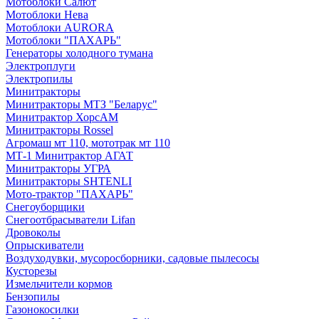
Мотоблоки Салют
Мотоблоки Нева
Мотоблоки AURORA
Мотоблоки "ПАХАРЬ"
Генераторы холодного тумана
Электроплуги
Электропилы
Минитракторы
Минитракторы МТЗ "Беларус"
Минитрактор ХорсАМ
Минитракторы Rossel
Агромаш мт 110, мототрак мт 110
МТ-1 Минитрактор АГАТ
Минитракторы УГРА
Минитракторы SHTENLI
Мото-трактор "ПАХАРЬ"
Снегоуборщики
Снегоотбрасыватели Lifan
Дровоколы
Опрыскиватели
Воздуходувки, мусоросборники, cадовые пылесосы
Кусторезы
Измельчители кормов
Бензопилы
Газонокосилки