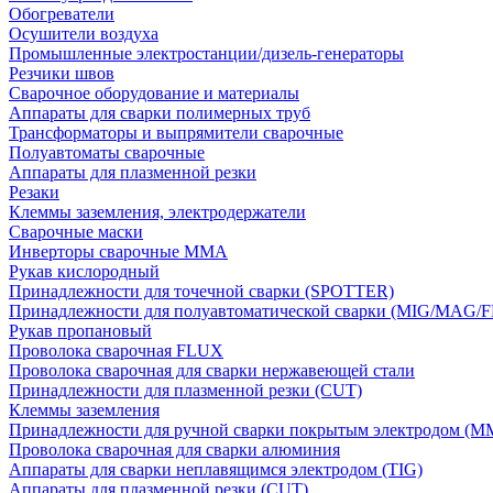
Обогреватели
Осушители воздуха
Промышленные электростанции/дизель-генераторы
Резчики швов
Сварочное оборудование и материалы
Аппараты для сварки полимерных труб
Трансформаторы и выпрямители сварочные
Полуавтоматы сварочные
Аппараты для плазменной резки
Резаки
Клеммы заземления, электродержатели
Сварочные маски
Инверторы сварочные ММА
Рукав кислородный
Принадлежности для точечной сварки (SPOTTER)
Принадлежности для полуавтоматической сварки (MIG/MAG/
Рукав пропановый
Проволока сварочная FLUX
Проволока сварочная для сварки нержавеющей стали
Принадлежности для плазменной резки (CUT)
Клеммы заземления
Принадлежности для ручной сварки покрытым электродом (M
Проволока сварочная для сварки алюминия
Аппараты для сварки неплавящимся электродом (TIG)
Аппараты для плазменной резки (CUT)