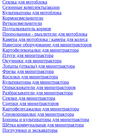
Сеялка для мотоблока
Сезонные комплекты/акции
Культиваторы для мотоблока
Кормоизмельчители
Веткоизмельчители
Подталкиватель кормов
Пропольники - рыхлители для мотоблока
Камера для мотоблока / камера для колеса
Навесное оборудование для минитракторов
Картофелекопалки для минитрактора
Плуги для минитрактора
Окучники для минитрактора
Лопаты (отвалы) для минитрактора
Фрезы для минитрактора
Косилки для минитрактора
Культиваторы для минитрактора
Опрыскиватели для минитракторов
Разбрасыватели для минитрактора
Сеялки для минитрактора
Сцепки для минитракторов
Картофелесажалки для минитрактора
Сеноворошилки для минитрактора
Бороны и культиваторы для минитрактора
Щётка коммунальная для минитрактора
Погрузчики и экскаваторы