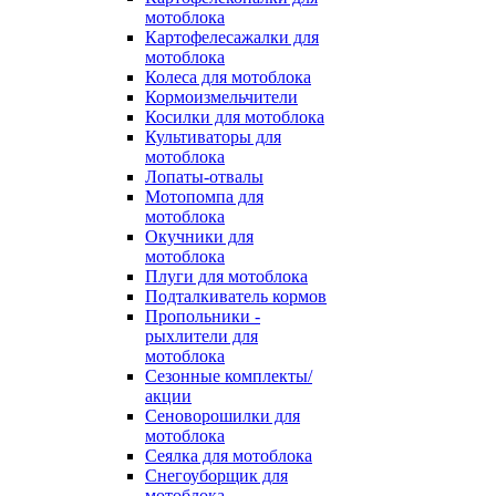
мотоблока
Картофелесажалки для
мотоблока
Колеса для мотоблока
Кормоизмельчители
Косилки для мотоблока
Культиваторы для
мотоблока
Лопаты-отвалы
Мотопомпа для
мотоблока
Окучники для
мотоблока
Плуги для мотоблока
Подталкиватель кормов
Пропольники -
рыхлители для
мотоблока
Сезонные комплекты/
акции
Сеноворошилки для
мотоблока
Сеялка для мотоблока
Снегоуборщик для
мотоблока