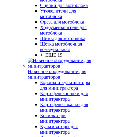
Сцепки для мотоблока
Утяжелители для
мотоблока
Фреза для мотоблока
Ходоуменьшитель для
мотоблока
Шины для мотоблока
Щетка мотоблочная
коммунальная
+ ЕЩЕ 19
Навесное оборудование для
минитракторов
Бороны и культиваторы
для минитрактора
Картофелекопалки для
минитрактора
Картофелесажалки для
минитрактора
Косилки для
минитрактора
Культиваторы для
минитрактора