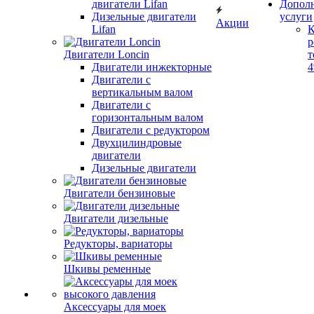
двигатели Lifan
Допол
Дизельные двигатели
услуги
Акции
Lifan
К
р
Двигатели Loncin
т
Двигатели инжекторные
Двигатели с
вертикальным валом
Двигатели с
горизонтальным валом
Двигатели с редуктором
Двухцилиндровые
двигатели
Дизельные двигатели
Двигатели бензиновые
Двигатели дизельные
Редукторы, вариаторы
Шкивы ременные
Аксессуары для моек