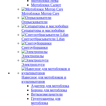
Мотоблоки Нева
Мотоблоки Салют
Мотоблоки Мотор Сич
Опрыскиватели
Сепараторы и маслобойки
Снегоотбрасыватели Lifan
Снегоуборщики
Электропилы
Электроплуги
Навесное для мотоблоков и
культиваторов
Адаптер для мотоблока
Борона для мотоблока
Веткоизмельчители
Грунтозацепы для
мотоблока