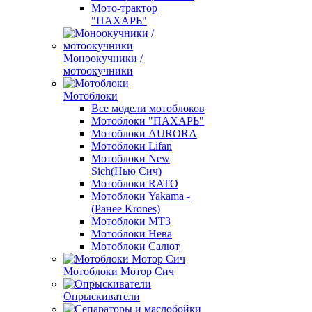
Мото-трактор
"ПАХАРЬ"
Моноокучники /
мотоокучники
Мотоблоки
Все модели мотоблоков
Мотоблоки "ПАХАРЬ"
Мотоблоки AURORA
Мотоблоки Lifan
Мотоблоки New
Sich(Нью Сич)
Мотоблоки RATO
Мотоблоки Yakama -
(Ранее Krones)
Мотоблоки МТЗ
Мотоблоки Нева
Мотоблоки Салют
Мотоблоки Мотор Сич
Опрыскиватели