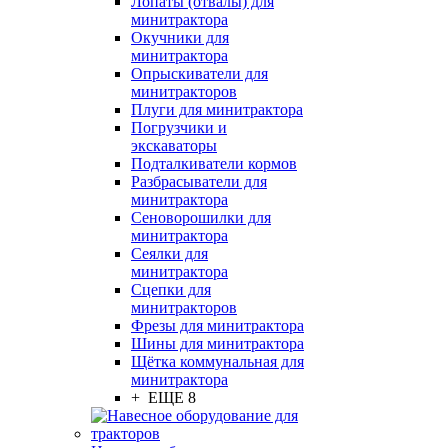
Лопаты (отвалы) для
минитрактора
Окучники для
минитрактора
Опрыскиватели для
минитракторов
Плуги для минитрактора
Погрузчики и
экскаваторы
Подталкиватели кормов
Разбрасыватели для
минитрактора
Сеноворошилки для
минитрактора
Сеялки для
минитрактора
Сцепки для
минитракторов
Фрезы для минитрактора
Шины для минитрактора
Щётка коммунальная для
минитрактора
+ ЕЩЕ 8