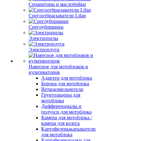
Сепараторы и маслобойки
Снегоотбрасыватели Lifan
Снегоуборщики
Электропилы
Электроплуги
Навесное для мотоблоков и
культиваторов
Адаптер для мотоблока
Борона для мотоблока
Веткоизмельчители
Грунтозацепы для
мотоблока
Дифференциалы и
полуоси для мотоблока
Камера для мотоблока /
камера для колеса
Картофелевыкапыватели
для мотоблока
Картофелекопалки для