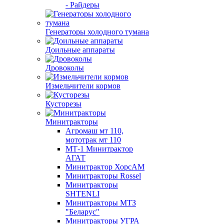
- Райдеры
Генераторы холодного тумана
Доильные аппараты
Дровоколы
Измельчители кормов
Кусторезы
Минитракторы
Агромаш мт 110,
мототрак мт 110
МТ-1 Минитрактор
АГАТ
Минитрактор ХорсАМ
Минитракторы Rossel
Минитракторы
SHTENLI
Минитракторы МТЗ
"Беларус"
Минитракторы УГРА