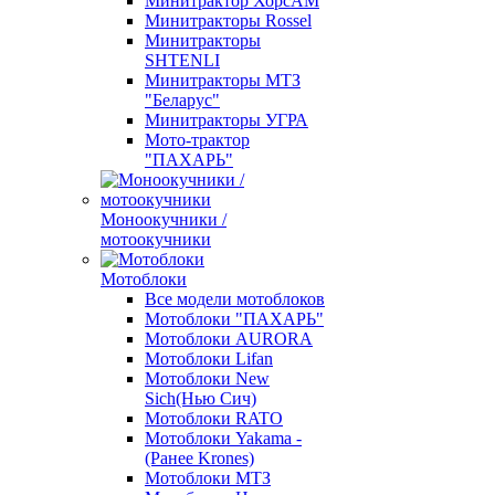
Минитрактор ХорсАМ
Минитракторы Rossel
Минитракторы
SHTENLI
Минитракторы МТЗ
"Беларус"
Минитракторы УГРА
Мото-трактор
"ПАХАРЬ"
Моноокучники /
мотоокучники
Мотоблоки
Все модели мотоблоков
Мотоблоки "ПАХАРЬ"
Мотоблоки AURORA
Мотоблоки Lifan
Мотоблоки New
Sich(Нью Сич)
Мотоблоки RATO
Мотоблоки Yakama -
(Ранее Krones)
Мотоблоки МТЗ