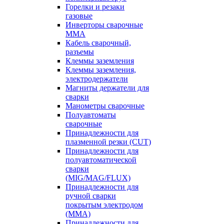
Горелки и резаки
газовые
Инверторы сварочные
ММА
Кабель сварочный,
разъемы
Клеммы заземления
Клеммы заземления,
электродержатели
Магниты держатели для
сварки
Манометры сварочные
Полуавтоматы
сварочные
Принадлежности для
плазменной резки (CUT)
Принадлежности для
полуавтоматической
сварки
(MIG/MAG/FLUX)
Принадлежности для
ручной сварки
покрытым электродом
(MMA)
Принадлежности для