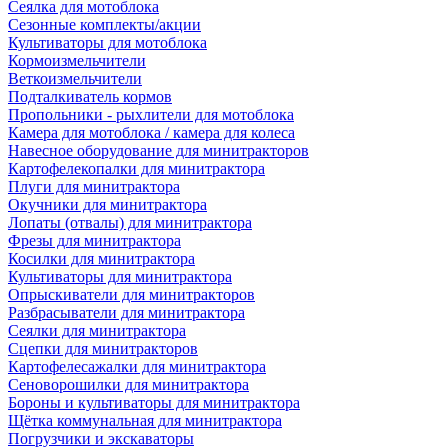
Сеялка для мотоблока
Сезонные комплекты/акции
Культиваторы для мотоблока
Кормоизмельчители
Веткоизмельчители
Подталкиватель кормов
Пропольники - рыхлители для мотоблока
Камера для мотоблока / камера для колеса
Навесное оборудование для минитракторов
Картофелекопалки для минитрактора
Плуги для минитрактора
Окучники для минитрактора
Лопаты (отвалы) для минитрактора
Фрезы для минитрактора
Косилки для минитрактора
Культиваторы для минитрактора
Опрыскиватели для минитракторов
Разбрасыватели для минитрактора
Сеялки для минитрактора
Сцепки для минитракторов
Картофелесажалки для минитрактора
Сеноворошилки для минитрактора
Бороны и культиваторы для минитрактора
Щётка коммунальная для минитрактора
Погрузчики и экскаваторы