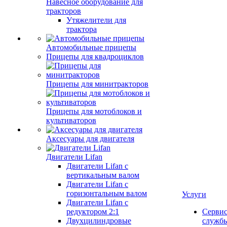
Навесное оборудование для
тракторов
Утяжелители для
трактора
Автомобильные прицепы
Прицепы для квадроциклов
Прицепы для минитракторов
Прицепы для мотоблоков и
культиваторов
Аксесуары для двигателя
Двигатели Lifan
Двигатели Lifan с
вертикальным валом
Двигатели Lifan с
горизонтальным валом
Услуги
Двигатели Lifan с
редуктором 2:1
Серви
Двухцилиндровые
служб