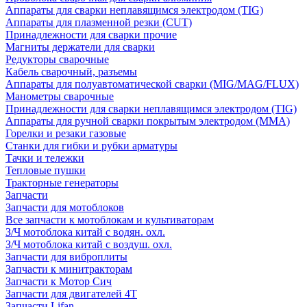
Аппараты для сварки неплавящимся электродом (TIG)
Аппараты для плазменной резки (CUT)
Принадлежности для сварки прочие
Магниты держатели для сварки
Редукторы сварочные
Кабель сварочный, разъемы
Аппараты для полуавтоматической сварки (MIG/MAG/FLUX)
Манометры сварочные
Принадлежности для сварки неплавящимся электродом (TIG)
Аппараты для ручной сварки покрытым электродом (MMA)
Горелки и резаки газовые
Станки для гибки и рубки арматуры
Тачки и тележки
Тепловые пушки
Тракторные генераторы
Запчасти
Запчасти для мотоблоков
Все запчасти к мотоблокам и культиваторам
З/Ч мотоблока китай с водян. охл.
З/Ч мотоблока китай с воздуш. охл.
Запчасти для виброплиты
Запчасти к минитракторам
Запчасти к Мотор Сич
Запчасти для двигателей 4Т
Запчасти Lifan