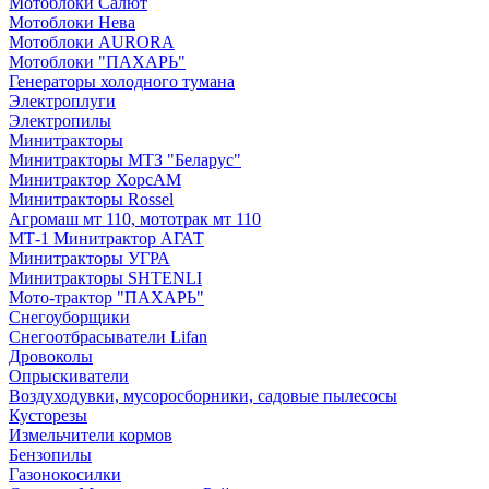
Мотоблоки Салют
Мотоблоки Нева
Мотоблоки AURORA
Мотоблоки "ПАХАРЬ"
Генераторы холодного тумана
Электроплуги
Электропилы
Минитракторы
Минитракторы МТЗ "Беларус"
Минитрактор ХорсАМ
Минитракторы Rossel
Агромаш мт 110, мототрак мт 110
МТ-1 Минитрактор АГАТ
Минитракторы УГРА
Минитракторы SHTENLI
Мото-трактор "ПАХАРЬ"
Снегоуборщики
Снегоотбрасыватели Lifan
Дровоколы
Опрыскиватели
Воздуходувки, мусоросборники, cадовые пылесосы
Кусторезы
Измельчители кормов
Бензопилы
Газонокосилки