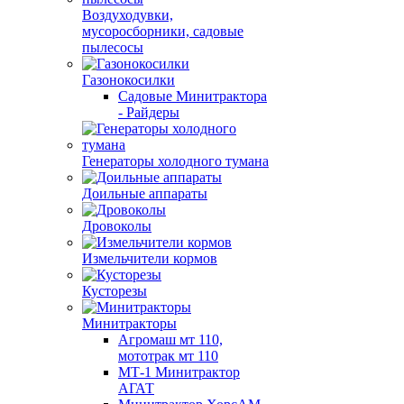
Воздуходувки,
мусоросборники, cадовые
пылесосы
Газонокосилки
Садовые Минитрактора
- Райдеры
Генераторы холодного тумана
Доильные аппараты
Дровоколы
Измельчители кормов
Кусторезы
Минитракторы
Агромаш мт 110,
мототрак мт 110
МТ-1 Минитрактор
АГАТ