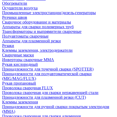
Обогреватели
Осушители воздуха
Промышленные электростанции/дизель-генераторы
Резчики швов
Сварочное оборудование и материалы
Аппараты для сварки полимерных труб
Трансформаторы и выпрямители сварочные
Полуавтоматы сварочные
Аппараты для плазменной резки
Резаки
Клеммы заземления, электродержатели
Сварочные маски
Инверторы сварочные ММА
Рукав кислородный
Принадлежности для точечной сварки (SPOTTER)
Принадлежности для полуавтоматической сварки
(MIG/MAG/FLUX)
Рукав пропановый
Проволока сварочная FLUX
Проволока сварочная для сварки нержавеющей стали
Принадлежности для плазменной резки (CUT)
Клеммы заземления
Принадлежности для ручной сварки покрытым электродом
(MMA)
Проволока сварочная для сварки алюминия