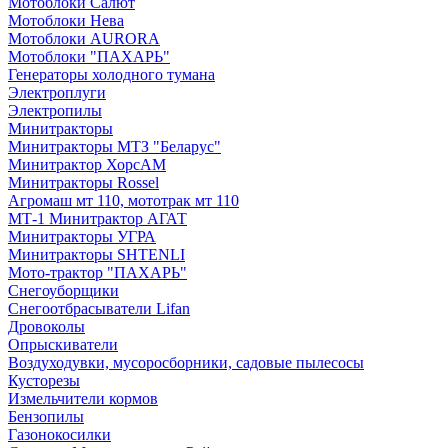
Мотоблоки Салют
Мотоблоки Нева
Мотоблоки AURORA
Мотоблоки "ПАХАРЬ"
Генераторы холодного тумана
Электроплуги
Электропилы
Минитракторы
Минитракторы МТЗ "Беларус"
Минитрактор ХорсАМ
Минитракторы Rossel
Агромаш мт 110, мототрак мт 110
МТ-1 Минитрактор АГАТ
Минитракторы УГРА
Минитракторы SHTENLI
Мото-трактор "ПАХАРЬ"
Снегоуборщики
Снегоотбрасыватели Lifan
Дровоколы
Опрыскиватели
Воздуходувки, мусоросборники, cадовые пылесосы
Кусторезы
Измельчители кормов
Бензопилы
Газонокосилки