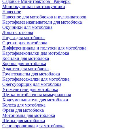
Садовые Минитрактора - Райдеры
Моноокучники / мотоокучники
Навесное
Навесное для мотоблоков и культиваторов
Картофелевыкапыватели для мотоблока
Окучники для мотоблока
Лопаты-отвалы
Плуги для мотоблока
Сцепки для мотоблока
Дифференциалы и полуоси для мотоблока
Картофелекопалки для мотоблока
Косилки для мотоблока
Борона для мотоблока
Адаптер для мотоблока
Грунтозацепы для мотоблока
Картофелесажалки для мотоблока
Снегоуборщик для мотоблока
Утяжелители для мотоблока
Щетка мотоблочная коммунальная
Ходоуменьшитель для мотоблока
Колеса для мотоблока
Фреза для мотоблока
Мотопомпа для мотоблока
Шины для мотоблока
Сеноворошилки для мотоблока