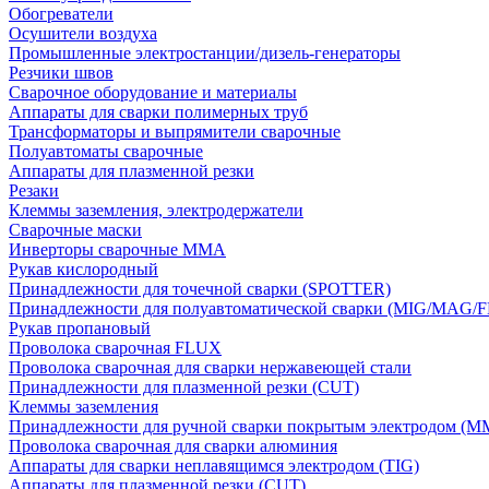
Обогреватели
Осушители воздуха
Промышленные электростанции/дизель-генераторы
Резчики швов
Сварочное оборудование и материалы
Аппараты для сварки полимерных труб
Трансформаторы и выпрямители сварочные
Полуавтоматы сварочные
Аппараты для плазменной резки
Резаки
Клеммы заземления, электродержатели
Сварочные маски
Инверторы сварочные ММА
Рукав кислородный
Принадлежности для точечной сварки (SPOTTER)
Принадлежности для полуавтоматической сварки (MIG/MAG/
Рукав пропановый
Проволока сварочная FLUX
Проволока сварочная для сварки нержавеющей стали
Принадлежности для плазменной резки (CUT)
Клеммы заземления
Принадлежности для ручной сварки покрытым электродом (M
Проволока сварочная для сварки алюминия
Аппараты для сварки неплавящимся электродом (TIG)
Аппараты для плазменной резки (CUT)