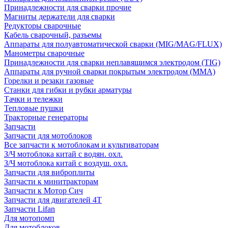
Принадлежности для сварки прочие
Магниты держатели для сварки
Редукторы сварочные
Кабель сварочный, разъемы
Аппараты для полуавтоматической сварки (MIG/MAG/FLUX)
Манометры сварочные
Принадлежности для сварки неплавящимся электродом (TIG)
Аппараты для ручной сварки покрытым электродом (MMA)
Горелки и резаки газовые
Станки для гибки и рубки арматуры
Тачки и тележки
Тепловые пушки
Тракторные генераторы
Запчасти
Запчасти для мотоблоков
Все запчасти к мотоблокам и культиваторам
З/Ч мотоблока китай с водян. охл.
З/Ч мотоблока китай с воздуш. охл.
Запчасти для виброплиты
Запчасти к минитракторам
Запчасти к Мотор Сич
Запчасти для двигателей 4Т
Запчасти Lifan
Для мотопомп
Для мотоблоков