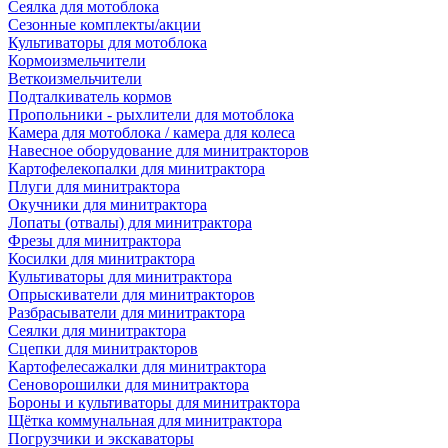
Сеялка для мотоблока
Сезонные комплекты/акции
Культиваторы для мотоблока
Кормоизмельчители
Веткоизмельчители
Подталкиватель кормов
Пропольники - рыхлители для мотоблока
Камера для мотоблока / камера для колеса
Навесное оборудование для минитракторов
Картофелекопалки для минитрактора
Плуги для минитрактора
Окучники для минитрактора
Лопаты (отвалы) для минитрактора
Фрезы для минитрактора
Косилки для минитрактора
Культиваторы для минитрактора
Опрыскиватели для минитракторов
Разбрасыватели для минитрактора
Сеялки для минитрактора
Сцепки для минитракторов
Картофелесажалки для минитрактора
Сеноворошилки для минитрактора
Бороны и культиваторы для минитрактора
Щётка коммунальная для минитрактора
Погрузчики и экскаваторы