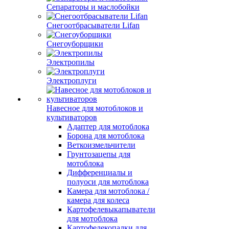
Сепараторы и маслобойки
Снегоотбрасыватели Lifan
Снегоуборщики
Электропилы
Электроплуги
Навесное для мотоблоков и
культиваторов
Адаптер для мотоблока
Борона для мотоблока
Веткоизмельчители
Грунтозацепы для
мотоблока
Дифференциалы и
полуоси для мотоблока
Камера для мотоблока /
камера для колеса
Картофелевыкапыватели
для мотоблока
Картофелекопалки для