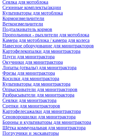
Сеялка для мотоблока
Сезонные комплекты/акции
Культиваторы для мотоблока
Кормоизмельчители
Веткоизмельчители
Подталкиватель кормов
Пропольники - рыхлители для мотоблока
Камера для мотоблока / камера для колеса
Навесное оборудование для минитракторов
Картофелекопалки для минитрактора
Плуги для минитрактора
Окучники для минитрактора
Лопаты (отвалы) для минитрактора
Фрезы для минитрактора
Косилки для минитрактора
Культиваторы для минитрактора
Опрыскиватели для минитракторов
Разбрасыватели для минитрактора
Сеялки для минитрактора
Сцепки для минитракторов
Картофелесажалки для минитрактора
Сеноворошилки для минитрактора
Бороны и культиваторы для минитрактора
Щётка коммунальная для минитрактора
Погрузчики и экскаваторы