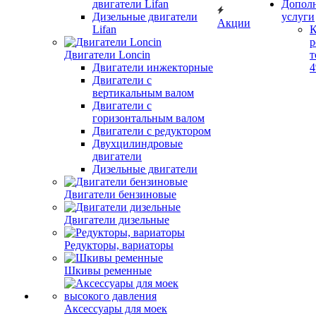
двигатели Lifan
Допол
Дизельные двигатели
услуги
Акции
Lifan
К
р
Двигатели Loncin
т
Двигатели инжекторные
Двигатели с
вертикальным валом
Двигатели с
горизонтальным валом
Двигатели с редуктором
Двухцилиндровые
двигатели
Дизельные двигатели
Двигатели бензиновые
Двигатели дизельные
Редукторы, вариаторы
Шкивы ременные
Аксессуары для моек