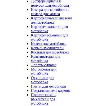
Дифференциалы и
полуоси для мотоблока
Камера для мотоблока /
камера для колеса
Картофелевыкапыватели
для мотоблока
Картофелекопалки для
мотоблока
Картофелесажалки для
мотоблока
Колеса для мотоблока
Кормоизмельчители
Косилки для мотоблока
Культиваторы для
мотоблока
Лопаты-отвалы
Мотопомпа для
мотоблока
Окучники для
мотоблока
Плуги для мотоблока
Подталкиватель кормов
Пропольники -
рыхлители для
мотоблока