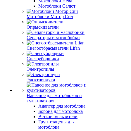
Мотоблоки Нева
Мотоблоки Салют
Мотоблоки Мотор Сич
Опрыскиватели
Сепараторы и маслобойки
Снегоотбрасыватели Lifan
Снегоуборщики
Электропилы
Электроплуги
Навесное для мотоблоков и
культиваторов
Адаптер для мотоблока
Борона для мотоблока
Веткоизмельчители
Грунтозацепы для
мотоблока