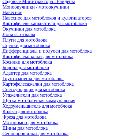
Садовые Минитрактора - Райдеры
Моноокучники / мотоокучники
Навесное
Навесное для мотоблоков и культиваторов
Картофелевыкапыватели для мотоблока
Окучники для мотоблока
Лопаты-отвалы
Плуги для мотоблока
Сцепки для мотоблока
Дифференциалы и полуоси для мотоблока
Картофелекопалки для мотоблока
Косилки для мотоблока
Борона для мотоблока
Адаптер для мотоблока
Грунтозацепы для мотоблока
Картофелесажалки для мотоблока
Снегоуборщик для мотоблока
Утяжелители для мотоблока
Щетка мотоблочная коммунальная
Ходоуменьшитель для мотоблока
Колеса для мотоблока
Фреза для мотоблока
Мотопомпа для мотоблока
Шины для мотоблока
Сеноворошилки для мотоблока