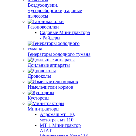
Воздуходувки,
мусоросборники, cадовые
пылесосы
Газонокосилки
Садовые Минитрактора
- Райдеры
Генераторы холодного тумана
Доильные аппараты
Дровоколы
Измельчители кормов
Кусторезы
Минитракторы
Агромаш мт 110,
мототрак мт 110
МТ-1 Минитрактор
АГАТ