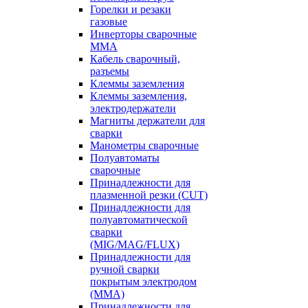
Горелки и резаки
газовые
Инверторы сварочные
ММА
Кабель сварочный,
разъемы
Клеммы заземления
Клеммы заземления,
электродержатели
Магниты держатели для
сварки
Манометры сварочные
Полуавтоматы
сварочные
Принадлежности для
плазменной резки (CUT)
Принадлежности для
полуавтоматической
сварки
(MIG/MAG/FLUX)
Принадлежности для
ручной сварки
покрытым электродом
(MMA)
Принадлежности для