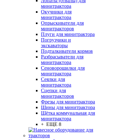
Лопаты (отвалы) для
минитрактора
Окучники для
минитрактора
Опрыскиватели для
минитракторов
Плуги для минитрактора
Погрузчики и
экскаваторы
Подталкиватели кормов
Разбрасыватели для
минитрактора
Сеноворошилки для
минитрактора
Сеялки для
минитрактора
Сцепки для
минитракторов
Фрезы для минитрактора
Шины для минитрактора
Щётка коммунальная для
минитрактора
+ ЕЩЕ 8