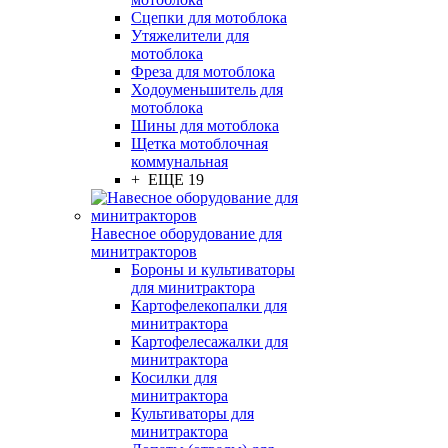
Сцепки для мотоблока
Утяжелители для
мотоблока
Фреза для мотоблока
Ходоуменьшитель для
мотоблока
Шины для мотоблока
Щетка мотоблочная
коммунальная
+ ЕЩЕ 19
Навесное оборудование для
минитракторов
Бороны и культиваторы
для минитрактора
Картофелекопалки для
минитрактора
Картофелесажалки для
минитрактора
Косилки для
минитрактора
Культиваторы для
минитрактора