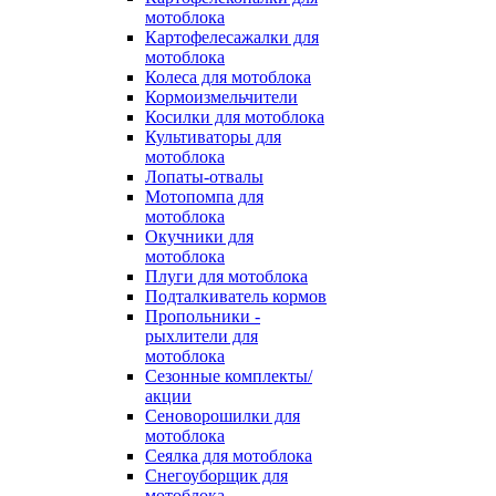
мотоблока
Картофелесажалки для
мотоблока
Колеса для мотоблока
Кормоизмельчители
Косилки для мотоблока
Культиваторы для
мотоблока
Лопаты-отвалы
Мотопомпа для
мотоблока
Окучники для
мотоблока
Плуги для мотоблока
Подталкиватель кормов
Пропольники -
рыхлители для
мотоблока
Сезонные комплекты/
акции
Сеноворошилки для
мотоблока
Сеялка для мотоблока
Снегоуборщик для
мотоблока