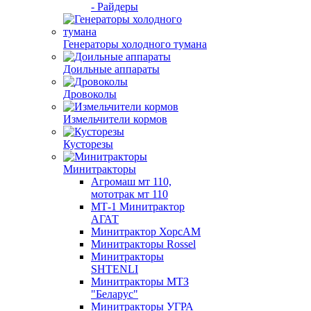
- Райдеры
Генераторы холодного тумана
Доильные аппараты
Дровоколы
Измельчители кормов
Кусторезы
Минитракторы
Агромаш мт 110,
мототрак мт 110
МТ-1 Минитрактор
АГАТ
Минитрактор ХорсАМ
Минитракторы Rossel
Минитракторы
SHTENLI
Минитракторы МТЗ
"Беларус"
Минитракторы УГРА