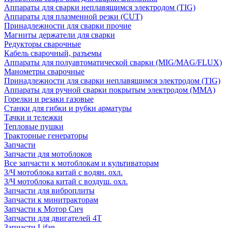
Аппараты для сварки неплавящимся электродом (TIG)
Аппараты для плазменной резки (CUT)
Принадлежности для сварки прочие
Магниты держатели для сварки
Редукторы сварочные
Кабель сварочный, разъемы
Аппараты для полуавтоматической сварки (MIG/MAG/FLUX)
Манометры сварочные
Принадлежности для сварки неплавящимся электродом (TIG)
Аппараты для ручной сварки покрытым электродом (MMA)
Горелки и резаки газовые
Станки для гибки и рубки арматуры
Тачки и тележки
Тепловые пушки
Тракторные генераторы
Запчасти
Запчасти для мотоблоков
Все запчасти к мотоблокам и культиваторам
З/Ч мотоблока китай с водян. охл.
З/Ч мотоблока китай с воздуш. охл.
Запчасти для виброплиты
Запчасти к минитракторам
Запчасти к Мотор Сич
Запчасти для двигателей 4Т
Запчасти Lifan