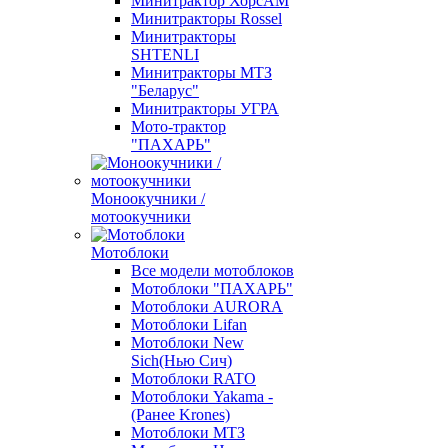
Минитрактор ХорсАМ
Минитракторы Rossel
Минитракторы
SHTENLI
Минитракторы МТЗ
"Беларус"
Минитракторы УГРА
Мото-трактор
"ПАХАРЬ"
Моноокучники /
мотоокучники
Мотоблоки
Все модели мотоблоков
Мотоблоки "ПАХАРЬ"
Мотоблоки AURORA
Мотоблоки Lifan
Мотоблоки New
Sich(Нью Сич)
Мотоблоки RATO
Мотоблоки Yakama -
(Ранее Krones)
Мотоблоки МТЗ