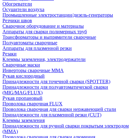
Обогреватели
Осушители воздуха
Промышленные электростанции/дизель-генераторы
Резчики швов
Сварочное оборудование и материалы
Аппараты для сварки полимерных труб
Трансформаторы и выпрямители сварочные
Полуавтоматы сварочные
Аппараты для плазменной резки
Резаки
Клеммы заземления, электродержатели
Сварочные маски
Инверторы сварочные ММА
Рукав кислородный
Принадлежности для точечной сварки (SPOTTER)
Принадлежности для полуавтоматической сварки
(MIG/MAG/FLUX)
Рукав пропановый
Проволока сварочная FLUX
Проволока сварочная для сварки нержавеющей стали
Принадлежности для плазменной резки (CUT)
Клеммы заземления
Принадлежности для ручной сварки покрытым электродом
(MMA)
Проволока сварочная для сварки алюминия