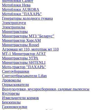
Мотоблоки Салют
Мотоблоки Нева
Мотоблоки AURORA
Мотоблоки "ПАХАРЬ"
Генераторы холодного тумана
Электроплуги
Электропилы
Минитракторы
Минитракторы МТЗ "Беларус"
Минитрактор ХорсАМ
Минитракторы Rossel
Агромаш мт 110, мототрак мт 110
МТ-1 Минитрактор АГАТ
Минитракторы УГРА
Минитракторы SHTENLI
Мото-трактор "ПАХАРЬ"
Снегоуборщики
Снегоотбрасыватели Lifan
Дровоколы
Опрыскиватели
Воздуходувки, мусоросборники, cадовые пылесосы
Кусторезы
Измельчители кормов
Бензопилы
Газонокосилки