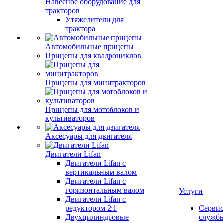
Навесное оборудование для
тракторов
Утяжелители для
трактора
Автомобильные прицепы
Прицепы для квадроциклов
Прицепы для минитракторов
Прицепы для мотоблоков и
культиваторов
Аксесуары для двигателя
Двигатели Lifan
Двигатели Lifan с
вертикальным валом
Двигатели Lifan с
горизонтальным валом
Услуги
Двигатели Lifan с
редуктором 2:1
Серви
Двухцилиндровые
служб