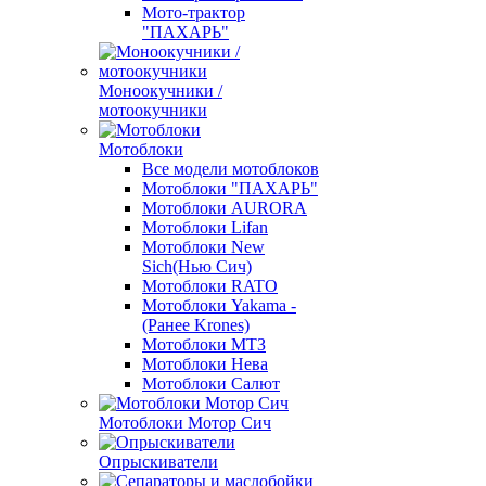
Мото-трактор
"ПАХАРЬ"
Моноокучники /
мотоокучники
Мотоблоки
Все модели мотоблоков
Мотоблоки "ПАХАРЬ"
Мотоблоки AURORA
Мотоблоки Lifan
Мотоблоки New
Sich(Нью Сич)
Мотоблоки RATO
Мотоблоки Yakama -
(Ранее Krones)
Мотоблоки МТЗ
Мотоблоки Нева
Мотоблоки Салют
Мотоблоки Мотор Сич
Опрыскиватели