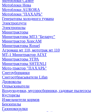
Мотоблоки Салют
Мотоблоки Нева
Мотоблоки AURORA
Мотоблоки "ПАХАРЬ"
Генераторы холодного тумана
Электроплуги
Электропилы
Минитракторы
Минитракторы МТЗ "Беларус"
Минитрактор ХорсАМ
Минитракторы Rossel
Агромаш мт 110, мототрак мт 110
МТ-1 Минитрактор АГАТ
Минитракторы УГРА
Минитракторы SHTENLI
Мото-трактор "ПАХАРЬ"
Снегоуборщики
Снегоотбрасыватели Lifan
Дровоколы
Опрыскиватели
Воздуходувки, мусоросборники, cадовые пылесосы
Кусторезы
Измельчители кормов
Бензопилы
Газонокосилки