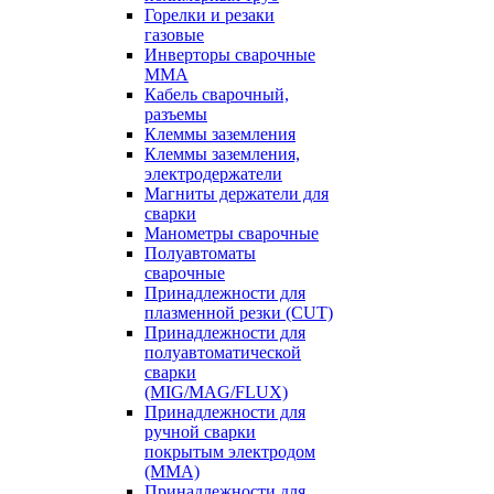
Горелки и резаки
газовые
Инверторы сварочные
ММА
Кабель сварочный,
разъемы
Клеммы заземления
Клеммы заземления,
электродержатели
Магниты держатели для
сварки
Манометры сварочные
Полуавтоматы
сварочные
Принадлежности для
плазменной резки (CUT)
Принадлежности для
полуавтоматической
сварки
(MIG/MAG/FLUX)
Принадлежности для
ручной сварки
покрытым электродом
(MMA)
Принадлежности для