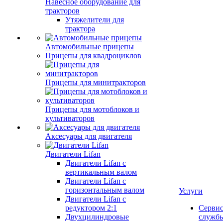
Навесное оборудование для
тракторов
Утяжелители для
трактора
Автомобильные прицепы
Прицепы для квадроциклов
Прицепы для минитракторов
Прицепы для мотоблоков и
культиваторов
Аксесуары для двигателя
Двигатели Lifan
Двигатели Lifan с
вертикальным валом
Двигатели Lifan с
горизонтальным валом
Услуги
Двигатели Lifan с
редуктором 2:1
Серви
Двухцилиндровые
служб