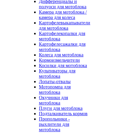
Дифференциалы и
полуоси для мотоблока
Камера для мотоблока /
камера для колеса
Картофелевыкапыватели
для мотоблока
Картофелекопалки для
мотоблока
Картофелесажалки для
мотоблока
Колеса для мотоблока
Кормоизмельчители
Косилки для мотоблока
Культиваторы для
мотоблока
Лопаты-отвалы
Мотопомпа для
мотоблока
Окучники для
мотоблока
Плуги для мотоблока
Подталкиватель кормов
Пропольники -
рыхлители для
мотоблока