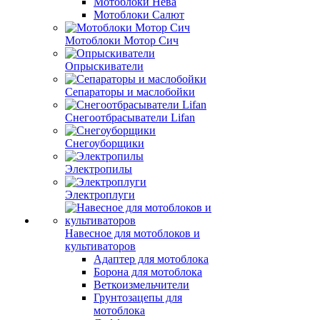
Мотоблоки Нева
Мотоблоки Салют
Мотоблоки Мотор Сич
Опрыскиватели
Сепараторы и маслобойки
Снегоотбрасыватели Lifan
Снегоуборщики
Электропилы
Электроплуги
Навесное для мотоблоков и
культиваторов
Адаптер для мотоблока
Борона для мотоблока
Веткоизмельчители
Грунтозацепы для
мотоблока