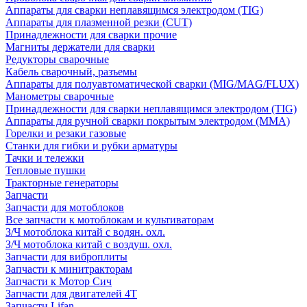
Аппараты для сварки неплавящимся электродом (TIG)
Аппараты для плазменной резки (CUT)
Принадлежности для сварки прочие
Магниты держатели для сварки
Редукторы сварочные
Кабель сварочный, разъемы
Аппараты для полуавтоматической сварки (MIG/MAG/FLUX)
Манометры сварочные
Принадлежности для сварки неплавящимся электродом (TIG)
Аппараты для ручной сварки покрытым электродом (MMA)
Горелки и резаки газовые
Станки для гибки и рубки арматуры
Тачки и тележки
Тепловые пушки
Тракторные генераторы
Запчасти
Запчасти для мотоблоков
Все запчасти к мотоблокам и культиваторам
З/Ч мотоблока китай с водян. охл.
З/Ч мотоблока китай с воздуш. охл.
Запчасти для виброплиты
Запчасти к минитракторам
Запчасти к Мотор Сич
Запчасти для двигателей 4Т
Запчасти Lifan