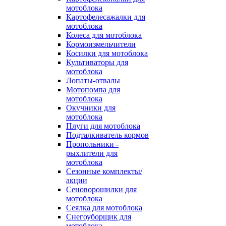
мотоблока
Картофелесажалки для
мотоблока
Колеса для мотоблока
Кормоизмельчители
Косилки для мотоблока
Культиваторы для
мотоблока
Лопаты-отвалы
Мотопомпа для
мотоблока
Окучники для
мотоблока
Плуги для мотоблока
Подталкиватель кормов
Пропольники -
рыхлители для
мотоблока
Сезонные комплекты/
акции
Сеноворошилки для
мотоблока
Сеялка для мотоблока
Снегоуборщик для
мотоблока