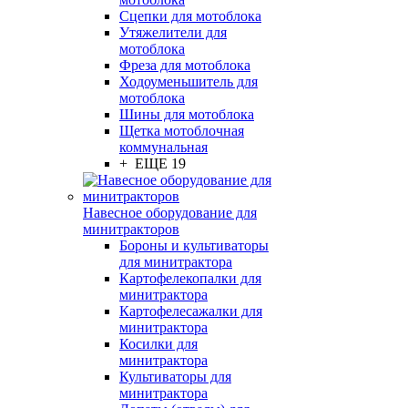
Сцепки для мотоблока
Утяжелители для
мотоблока
Фреза для мотоблока
Ходоуменьшитель для
мотоблока
Шины для мотоблока
Щетка мотоблочная
коммунальная
+ ЕЩЕ 19
Навесное оборудование для
минитракторов
Бороны и культиваторы
для минитрактора
Картофелекопалки для
минитрактора
Картофелесажалки для
минитрактора
Косилки для
минитрактора
Культиваторы для
минитрактора