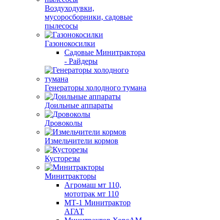
Воздуходувки,
мусоросборники, cадовые
пылесосы
Газонокосилки
Садовые Минитрактора
- Райдеры
Генераторы холодного тумана
Доильные аппараты
Дровоколы
Измельчители кормов
Кусторезы
Минитракторы
Агромаш мт 110,
мототрак мт 110
МТ-1 Минитрактор
АГАТ