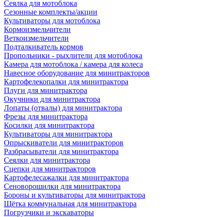
Сеялка для мотоблока
Сезонные комплекты/акции
Культиваторы для мотоблока
Кормоизмельчители
Веткоизмельчители
Подталкиватель кормов
Пропольники - рыхлители для мотоблока
Камера для мотоблока / камера для колеса
Навесное оборудование для минитракторов
Картофелекопалки для минитрактора
Плуги для минитрактора
Окучники для минитрактора
Лопаты (отвалы) для минитрактора
Фрезы для минитрактора
Косилки для минитрактора
Культиваторы для минитрактора
Опрыскиватели для минитракторов
Разбрасыватели для минитрактора
Сеялки для минитрактора
Сцепки для минитракторов
Картофелесажалки для минитрактора
Сеноворошилки для минитрактора
Бороны и культиваторы для минитрактора
Щётка коммунальная для минитрактора
Погрузчики и экскаваторы