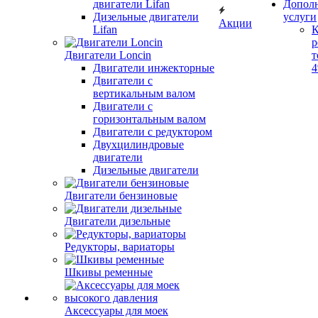
двигатели Lifan
Допол
Дизельные двигатели
услуги
Акции
Lifan
К
р
Двигатели Loncin
т
Двигатели инжекторные
Двигатели с
вертикальным валом
Двигатели с
горизонтальным валом
Двигатели с редуктором
Двухцилиндровые
двигатели
Дизельные двигатели
Двигатели бензиновые
Двигатели дизельные
Редукторы, вариаторы
Шкивы ременные
Аксессуары для моек