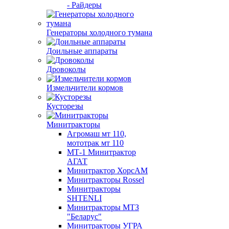
- Райдеры
Генераторы холодного тумана
Доильные аппараты
Дровоколы
Измельчители кормов
Кусторезы
Минитракторы
Агромаш мт 110,
мототрак мт 110
МТ-1 Минитрактор
АГАТ
Минитрактор ХорсАМ
Минитракторы Rossel
Минитракторы
SHTENLI
Минитракторы МТЗ
"Беларус"
Минитракторы УГРА