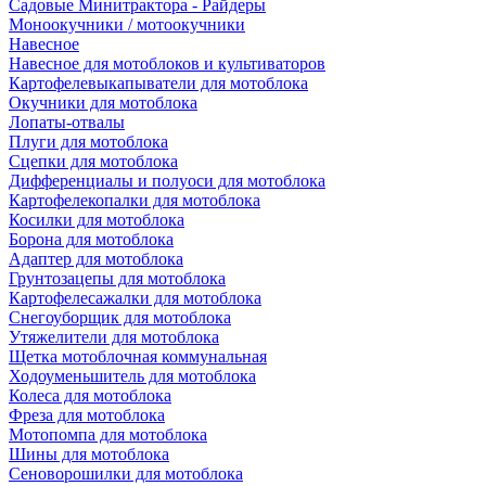
Садовые Минитрактора - Райдеры
Моноокучники / мотоокучники
Навесное
Навесное для мотоблоков и культиваторов
Картофелевыкапыватели для мотоблока
Окучники для мотоблока
Лопаты-отвалы
Плуги для мотоблока
Сцепки для мотоблока
Дифференциалы и полуоси для мотоблока
Картофелекопалки для мотоблока
Косилки для мотоблока
Борона для мотоблока
Адаптер для мотоблока
Грунтозацепы для мотоблока
Картофелесажалки для мотоблока
Снегоуборщик для мотоблока
Утяжелители для мотоблока
Щетка мотоблочная коммунальная
Ходоуменьшитель для мотоблока
Колеса для мотоблока
Фреза для мотоблока
Мотопомпа для мотоблока
Шины для мотоблока
Сеноворошилки для мотоблока