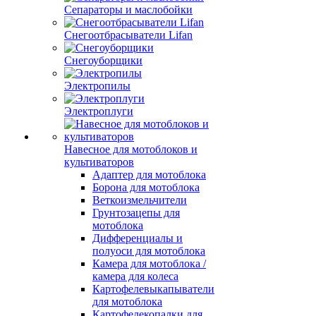
Сепараторы и маслобойки
Снегоотбрасыватели Lifan
Снегоуборщики
Электропилы
Электроплуги
Навесное для мотоблоков и
культиваторов
Адаптер для мотоблока
Борона для мотоблока
Веткоизмельчители
Грунтозацепы для
мотоблока
Дифференциалы и
полуоси для мотоблока
Камера для мотоблока /
камера для колеса
Картофелевыкапыватели
для мотоблока
Картофелекопалки для