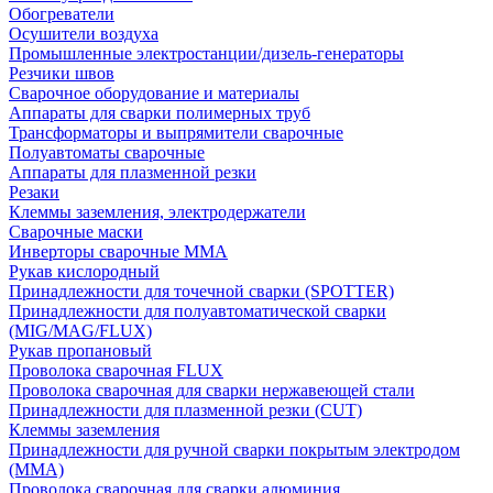
Обогреватели
Осушители воздуха
Промышленные электростанции/дизель-генераторы
Резчики швов
Сварочное оборудование и материалы
Аппараты для сварки полимерных труб
Трансформаторы и выпрямители сварочные
Полуавтоматы сварочные
Аппараты для плазменной резки
Резаки
Клеммы заземления, электродержатели
Сварочные маски
Инверторы сварочные ММА
Рукав кислородный
Принадлежности для точечной сварки (SPOTTER)
Принадлежности для полуавтоматической сварки
(MIG/MAG/FLUX)
Рукав пропановый
Проволока сварочная FLUX
Проволока сварочная для сварки нержавеющей стали
Принадлежности для плазменной резки (CUT)
Клеммы заземления
Принадлежности для ручной сварки покрытым электродом
(MMA)
Проволока сварочная для сварки алюминия