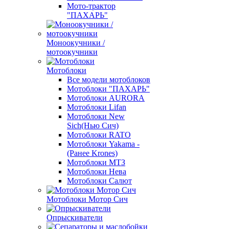
Мото-трактор
"ПАХАРЬ"
Моноокучники /
мотоокучники
Мотоблоки
Все модели мотоблоков
Мотоблоки "ПАХАРЬ"
Мотоблоки AURORA
Мотоблоки Lifan
Мотоблоки New
Sich(Нью Сич)
Мотоблоки RATO
Мотоблоки Yakama -
(Ранее Krones)
Мотоблоки МТЗ
Мотоблоки Нева
Мотоблоки Салют
Мотоблоки Мотор Сич
Опрыскиватели