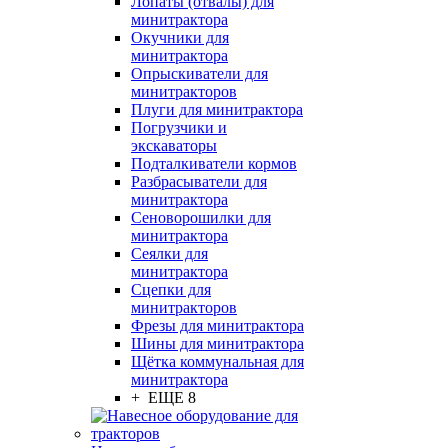
Лопаты (отвалы) для
минитрактора
Окучники для
минитрактора
Опрыскиватели для
минитракторов
Плуги для минитрактора
Погрузчики и
экскаваторы
Подталкиватели кормов
Разбрасыватели для
минитрактора
Сеноворошилки для
минитрактора
Сеялки для
минитрактора
Сцепки для
минитракторов
Фрезы для минитрактора
Шины для минитрактора
Щётка коммунальная для
минитрактора
+ ЕЩЕ 8