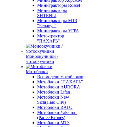
Минитрактор ХорсАМ
Минитракторы Rossel
Минитракторы
SHTENLI
Минитракторы МТЗ
"Беларус"
Минитракторы УГРА
Мото-трактор
"ПАХАРЬ"
Моноокучники /
мотоокучники
Мотоблоки
Все модели мотоблоков
Мотоблоки "ПАХАРЬ"
Мотоблоки AURORA
Мотоблоки Lifan
Мотоблоки New
Sich(Нью Сич)
Мотоблоки RATO
Мотоблоки Yakama -
(Ранее Krones)
Мотоблоки МТЗ