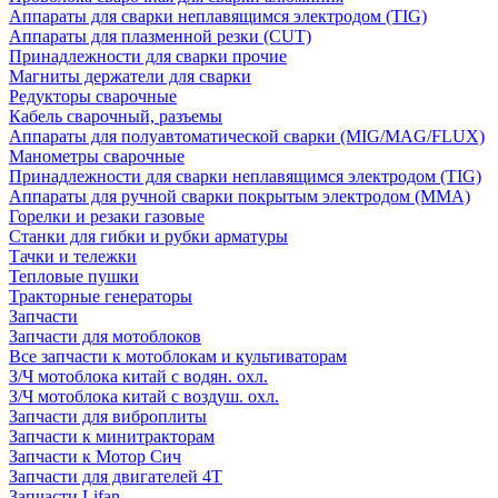
Аппараты для сварки неплавящимся электродом (TIG)
Аппараты для плазменной резки (CUT)
Принадлежности для сварки прочие
Магниты держатели для сварки
Редукторы сварочные
Кабель сварочный, разъемы
Аппараты для полуавтоматической сварки (MIG/MAG/FLUX)
Манометры сварочные
Принадлежности для сварки неплавящимся электродом (TIG)
Аппараты для ручной сварки покрытым электродом (MMA)
Горелки и резаки газовые
Станки для гибки и рубки арматуры
Тачки и тележки
Тепловые пушки
Тракторные генераторы
Запчасти
Запчасти для мотоблоков
Все запчасти к мотоблокам и культиваторам
З/Ч мотоблока китай с водян. охл.
З/Ч мотоблока китай с воздуш. охл.
Запчасти для виброплиты
Запчасти к минитракторам
Запчасти к Мотор Сич
Запчасти для двигателей 4Т
Запчасти Lifan