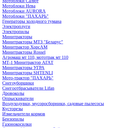
Мотоблоки Салют
Мотоблоки Нева
Мотоблоки AURORA
Мотоблоки "ПАХАРЬ"
Генераторы холодного тумана
Электроплуги
Электропилы
Минитракторы
Минитракторы МТЗ "Беларус"
Минитрактор ХорсАМ
Минитракторы Rossel
Агромаш мт 110, мототрак мт 110
МТ-1 Минитрактор АГАТ
Минитракторы УГРА
Минитракторы SHTENLI
Мото-трактор "ПАХАРЬ"
Снегоуборщики
Снегоотбрасыватели Lifan
Дровоколы
Опрыскиватели
Воздуходувки, мусоросборники, cадовые пылесосы
Кусторезы
Измельчители кормов
Бензопилы
Газонокосилки