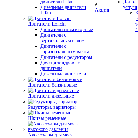
двигатели Lifan
Допол
Дизельные двигатели
услуги
Акции
Lifan
К
р
Двигатели Loncin
т
Двигатели инжекторные
Двигатели с
вертикальным валом
Двигатели с
горизонтальным валом
Двигатели с редуктором
Двухцилиндровые
двигатели
Дизельные двигатели
Двигатели бензиновые
Двигатели дизельные
Редукторы, вариаторы
Шкивы ременные
Аксессуары для моек