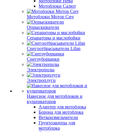
Мотоблоки Нева
Мотоблоки Салют
Мотоблоки Мотор Сич
Опрыскиватели
Сепараторы и маслобойки
Снегоотбрасыватели Lifan
Снегоуборщики
Электропилы
Электроплуги
Навесное для мотоблоков и
культиваторов
Адаптер для мотоблока
Борона для мотоблока
Веткоизмельчители
Грунтозацепы для
мотоблока