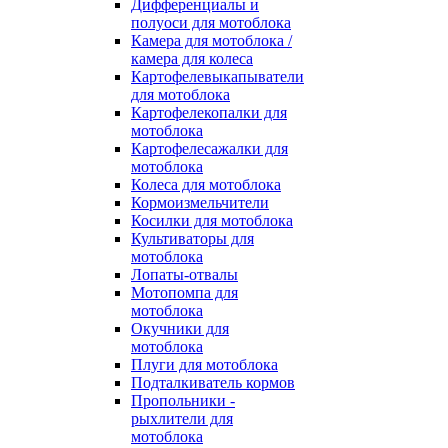
Дифференциалы и
полуоси для мотоблока
Камера для мотоблока /
камера для колеса
Картофелевыкапыватели
для мотоблока
Картофелекопалки для
мотоблока
Картофелесажалки для
мотоблока
Колеса для мотоблока
Кормоизмельчители
Косилки для мотоблока
Культиваторы для
мотоблока
Лопаты-отвалы
Мотопомпа для
мотоблока
Окучники для
мотоблока
Плуги для мотоблока
Подталкиватель кормов
Пропольники -
рыхлители для
мотоблока