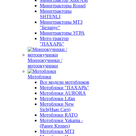
Минитрактор ХорсАМ
Минитракторы Rossel
Минитракторы
SHTENLI
Минитракторы МТЗ
"Беларус"
Минитракторы УГРА
Мото-трактор
"ПАХАРЬ"
Моноокучники /
мотоокучники
Мотоблоки
Все модели мотоблоков
Мотоблоки "ПАХАРЬ"
Мотоблоки AURORA
Мотоблоки Lifan
Мотоблоки New
Sich(Нью Сич)
Мотоблоки RATO
Мотоблоки Yakama -
(Ранее Krones)
Мотоблоки МТЗ