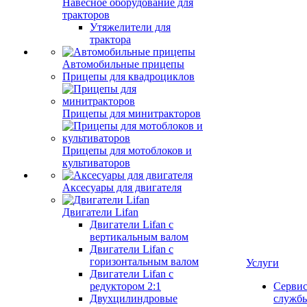
Навесное оборудование для
тракторов
Утяжелители для
трактора
Автомобильные прицепы
Прицепы для квадроциклов
Прицепы для минитракторов
Прицепы для мотоблоков и
культиваторов
Аксесуары для двигателя
Двигатели Lifan
Двигатели Lifan с
вертикальным валом
Двигатели Lifan с
горизонтальным валом
Услуги
Двигатели Lifan с
редуктором 2:1
Серви
Двухцилиндровые
служб