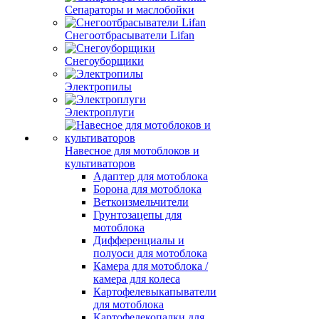
Сепараторы и маслобойки
Снегоотбрасыватели Lifan
Снегоуборщики
Электропилы
Электроплуги
Навесное для мотоблоков и
культиваторов
Адаптер для мотоблока
Борона для мотоблока
Веткоизмельчители
Грунтозацепы для
мотоблока
Дифференциалы и
полуоси для мотоблока
Камера для мотоблока /
камера для колеса
Картофелевыкапыватели
для мотоблока
Картофелекопалки для