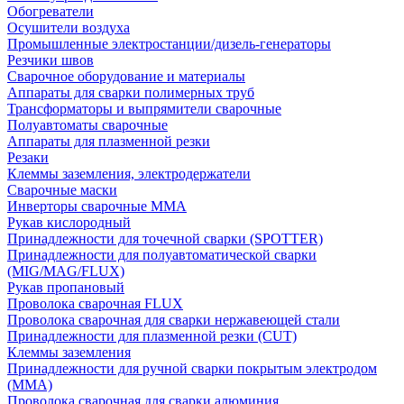
Обогреватели
Осушители воздуха
Промышленные электростанции/дизель-генераторы
Резчики швов
Сварочное оборудование и материалы
Аппараты для сварки полимерных труб
Трансформаторы и выпрямители сварочные
Полуавтоматы сварочные
Аппараты для плазменной резки
Резаки
Клеммы заземления, электродержатели
Сварочные маски
Инверторы сварочные ММА
Рукав кислородный
Принадлежности для точечной сварки (SPOTTER)
Принадлежности для полуавтоматической сварки
(MIG/MAG/FLUX)
Рукав пропановый
Проволока сварочная FLUX
Проволока сварочная для сварки нержавеющей стали
Принадлежности для плазменной резки (CUT)
Клеммы заземления
Принадлежности для ручной сварки покрытым электродом
(MMA)
Проволока сварочная для сварки алюминия