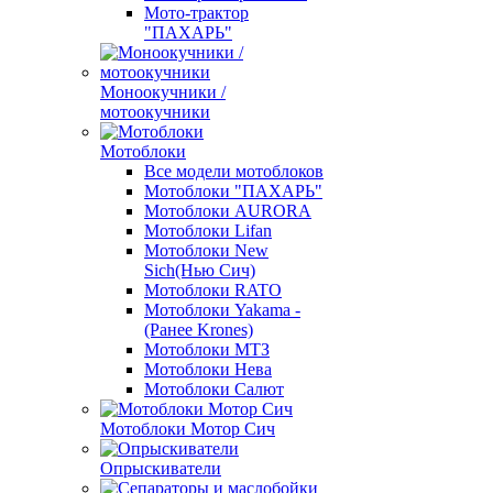
Мото-трактор
"ПАХАРЬ"
Моноокучники /
мотоокучники
Мотоблоки
Все модели мотоблоков
Мотоблоки "ПАХАРЬ"
Мотоблоки AURORA
Мотоблоки Lifan
Мотоблоки New
Sich(Нью Сич)
Мотоблоки RATO
Мотоблоки Yakama -
(Ранее Krones)
Мотоблоки МТЗ
Мотоблоки Нева
Мотоблоки Салют
Мотоблоки Мотор Сич
Опрыскиватели