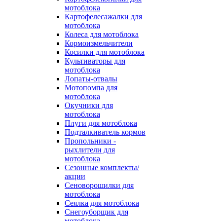
мотоблока
Картофелесажалки для
мотоблока
Колеса для мотоблока
Кормоизмельчители
Косилки для мотоблока
Культиваторы для
мотоблока
Лопаты-отвалы
Мотопомпа для
мотоблока
Окучники для
мотоблока
Плуги для мотоблока
Подталкиватель кормов
Пропольники -
рыхлители для
мотоблока
Сезонные комплекты/
акции
Сеноворошилки для
мотоблока
Сеялка для мотоблока
Снегоуборщик для
мотоблока