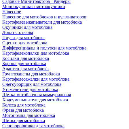
Садовые Минитрактора - Райдеры
Моноокучники / мотоокучники
Навесное
Навесное для мотоблоков и культиваторов
Картофелевыкапыватели для мотоблока
Окучники для мотоблока
Лопаты-отвалы
Плуги для мотоблока
Сцепки для мотоблока
Дифференциалы и полуоси для мотоблока
Картофелекопалки для мотоблока
Косилки для мотоблока
Борона для мотоблока
Адаптер для мотоблока
Грунтозацепы для мотоблока
Картофелесажалки для мотоблока
Снегоуборщик для мотоблока
Утяжелители для мотоблока
Щетка мотоблочная коммунальная
Ходоуменьшитель для мотоблока
Колеса для мотоблока
Фреза для мотоблока
Мотопомпа для мотоблока
Шины для мотоблока
Сеноворошилки для мотоблока