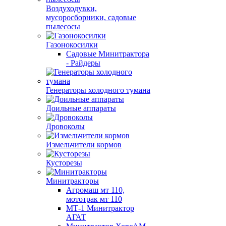
Воздуходувки,
мусоросборники, cадовые
пылесосы
Газонокосилки
Садовые Минитрактора
- Райдеры
Генераторы холодного тумана
Доильные аппараты
Дровоколы
Измельчители кормов
Кусторезы
Минитракторы
Агромаш мт 110,
мототрак мт 110
МТ-1 Минитрактор
АГАТ