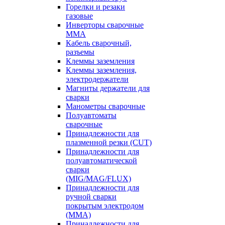
Горелки и резаки
газовые
Инверторы сварочные
ММА
Кабель сварочный,
разъемы
Клеммы заземления
Клеммы заземления,
электродержатели
Магниты держатели для
сварки
Манометры сварочные
Полуавтоматы
сварочные
Принадлежности для
плазменной резки (CUT)
Принадлежности для
полуавтоматической
сварки
(MIG/MAG/FLUX)
Принадлежности для
ручной сварки
покрытым электродом
(MMA)
Принадлежности для