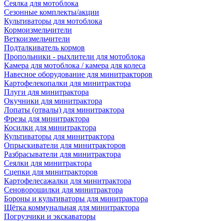
Сеялка для мотоблока
Сезонные комплекты/акции
Культиваторы для мотоблока
Кормоизмельчители
Веткоизмельчители
Подталкиватель кормов
Пропольники - рыхлители для мотоблока
Камера для мотоблока / камера для колеса
Навесное оборудование для минитракторов
Картофелекопалки для минитрактора
Плуги для минитрактора
Окучники для минитрактора
Лопаты (отвалы) для минитрактора
Фрезы для минитрактора
Косилки для минитрактора
Культиваторы для минитрактора
Опрыскиватели для минитракторов
Разбрасыватели для минитрактора
Сеялки для минитрактора
Сцепки для минитракторов
Картофелесажалки для минитрактора
Сеноворошилки для минитрактора
Бороны и культиваторы для минитрактора
Щётка коммунальная для минитрактора
Погрузчики и экскаваторы