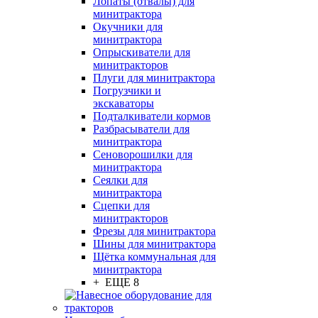
Лопаты (отвалы) для
минитрактора
Окучники для
минитрактора
Опрыскиватели для
минитракторов
Плуги для минитрактора
Погрузчики и
экскаваторы
Подталкиватели кормов
Разбрасыватели для
минитрактора
Сеноворошилки для
минитрактора
Сеялки для
минитрактора
Сцепки для
минитракторов
Фрезы для минитрактора
Шины для минитрактора
Щётка коммунальная для
минитрактора
+ ЕЩЕ 8