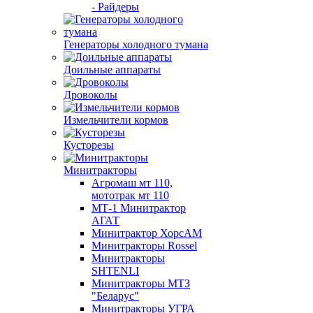
- Райдеры
Генераторы холодного тумана
Доильные аппараты
Дровоколы
Измельчители кормов
Кусторезы
Минитракторы
Агромаш мт 110,
мототрак мт 110
МТ-1 Минитрактор
АГАТ
Минитрактор ХорсАМ
Минитракторы Rossel
Минитракторы
SHTENLI
Минитракторы МТЗ
"Беларус"
Минитракторы УГРА