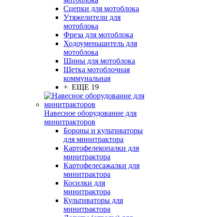
Сцепки для мотоблока
Утяжелители для
мотоблока
Фреза для мотоблока
Ходоуменьшитель для
мотоблока
Шины для мотоблока
Щетка мотоблочная
коммунальная
+ ЕЩЕ 19
Навесное оборудование для
минитракторов
Бороны и культиваторы
для минитрактора
Картофелекопалки для
минитрактора
Картофелесажалки для
минитрактора
Косилки для
минитрактора
Культиваторы для
минитрактора