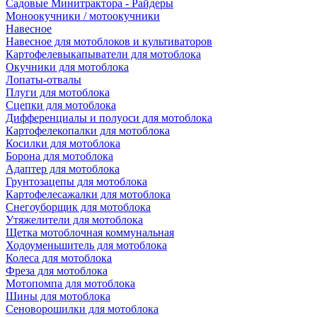
Садовые Минитрактора - Райдеры
Моноокучники / мотоокучники
Навесное
Навесное для мотоблоков и культиваторов
Картофелевыкапыватели для мотоблока
Окучники для мотоблока
Лопаты-отвалы
Плуги для мотоблока
Сцепки для мотоблока
Дифференциалы и полуоси для мотоблока
Картофелекопалки для мотоблока
Косилки для мотоблока
Борона для мотоблока
Адаптер для мотоблока
Грунтозацепы для мотоблока
Картофелесажалки для мотоблока
Снегоуборщик для мотоблока
Утяжелители для мотоблока
Щетка мотоблочная коммунальная
Ходоуменьшитель для мотоблока
Колеса для мотоблока
Фреза для мотоблока
Мотопомпа для мотоблока
Шины для мотоблока
Сеноворошилки для мотоблока