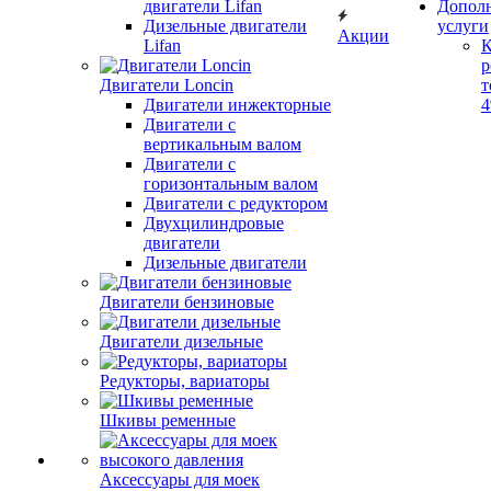
двигатели Lifan
Допол
Дизельные двигатели
услуги
Акции
Lifan
К
р
Двигатели Loncin
т
Двигатели инжекторные
Двигатели с
вертикальным валом
Двигатели с
горизонтальным валом
Двигатели с редуктором
Двухцилиндровые
двигатели
Дизельные двигатели
Двигатели бензиновые
Двигатели дизельные
Редукторы, вариаторы
Шкивы ременные
Аксессуары для моек