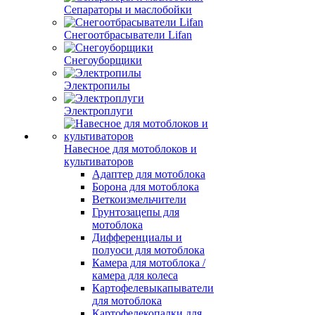
Сепараторы и маслобойки
Снегоотбрасыватели Lifan
Снегоуборщики
Электропилы
Электроплуги
Навесное для мотоблоков и
культиваторов
Адаптер для мотоблока
Борона для мотоблока
Веткоизмельчители
Грунтозацепы для
мотоблока
Дифференциалы и
полуоси для мотоблока
Камера для мотоблока /
камера для колеса
Картофелевыкапыватели
для мотоблока
Картофелекопалки для