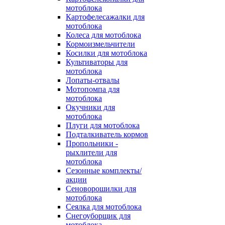
мотоблока
Картофелесажалки для
мотоблока
Колеса для мотоблока
Кормоизмельчители
Косилки для мотоблока
Культиваторы для
мотоблока
Лопаты-отвалы
Мотопомпа для
мотоблока
Окучники для
мотоблока
Плуги для мотоблока
Подталкиватель кормов
Пропольники -
рыхлители для
мотоблока
Сезонные комплекты/
акции
Сеноворошилки для
мотоблока
Сеялка для мотоблока
Снегоуборщик для
мотоблока