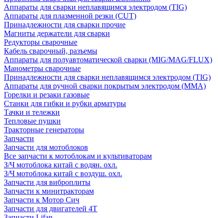
Аппараты для сварки неплавящимся электродом (TIG)
Аппараты для плазменной резки (CUT)
Принадлежности для сварки прочие
Магниты держатели для сварки
Редукторы сварочные
Кабель сварочный, разъемы
Аппараты для полуавтоматической сварки (MIG/MAG/FLUX)
Манометры сварочные
Принадлежности для сварки неплавящимся электродом (TIG)
Аппараты для ручной сварки покрытым электродом (MMA)
Горелки и резаки газовые
Станки для гибки и рубки арматуры
Тачки и тележки
Тепловые пушки
Тракторные генераторы
Запчасти
Запчасти для мотоблоков
Все запчасти к мотоблокам и культиваторам
З/Ч мотоблока китай с водян. охл.
З/Ч мотоблока китай с воздуш. охл.
Запчасти для виброплиты
Запчасти к минитракторам
Запчасти к Мотор Сич
Запчасти для двигателей 4Т
Запчасти Lifan