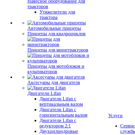
Навесное оборудование для
тракторов
Утяжелители для
трактора
Автомобильные прицепы
Прицепы для квадроциклов
Прицепы для минитракторов
Прицепы для мотоблоков и
культиваторов
Аксесуары для двигателя
Двигатели Lifan
Двигатели Lifan с
вертикальным валом
Двигатели Lifan с
горизонтальным валом
Услуги
Двигатели Lifan с
редуктором 2:1
Серви
Двухцилиндровые
служб