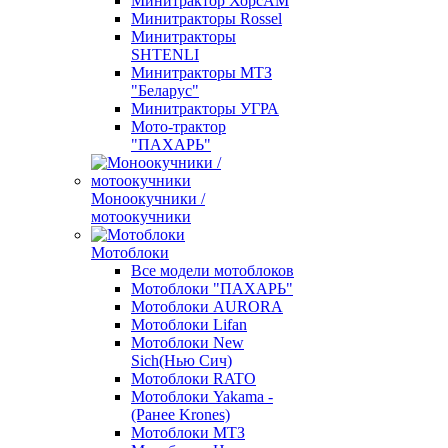
Минитрактор ХорсАМ
Минитракторы Rossel
Минитракторы
SHTENLI
Минитракторы МТЗ
"Беларус"
Минитракторы УГРА
Мото-трактор
"ПАХАРЬ"
Моноокучники /
мотоокучники
Мотоблоки
Все модели мотоблоков
Мотоблоки "ПАХАРЬ"
Мотоблоки AURORA
Мотоблоки Lifan
Мотоблоки New
Sich(Нью Сич)
Мотоблоки RATO
Мотоблоки Yakama -
(Ранее Krones)
Мотоблоки МТЗ