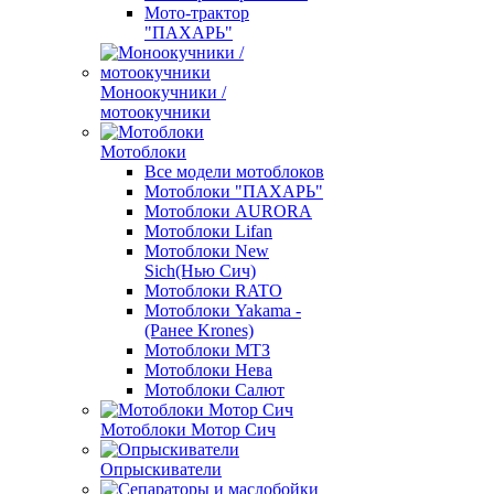
Мото-трактор
"ПАХАРЬ"
Моноокучники /
мотоокучники
Мотоблоки
Все модели мотоблоков
Мотоблоки "ПАХАРЬ"
Мотоблоки AURORA
Мотоблоки Lifan
Мотоблоки New
Sich(Нью Сич)
Мотоблоки RATO
Мотоблоки Yakama -
(Ранее Krones)
Мотоблоки МТЗ
Мотоблоки Нева
Мотоблоки Салют
Мотоблоки Мотор Сич
Опрыскиватели