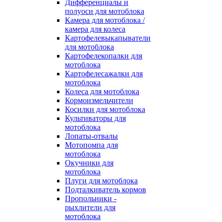
Дифференциалы и
полуоси для мотоблока
Камера для мотоблока /
камера для колеса
Картофелевыкапыватели
для мотоблока
Картофелекопалки для
мотоблока
Картофелесажалки для
мотоблока
Колеса для мотоблока
Кормоизмельчители
Косилки для мотоблока
Культиваторы для
мотоблока
Лопаты-отвалы
Мотопомпа для
мотоблока
Окучники для
мотоблока
Плуги для мотоблока
Подталкиватель кормов
Пропольники -
рыхлители для
мотоблока