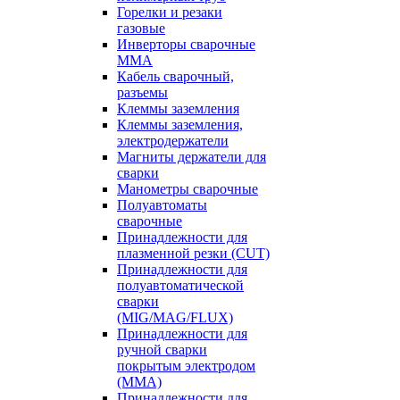
Горелки и резаки
газовые
Инверторы сварочные
ММА
Кабель сварочный,
разъемы
Клеммы заземления
Клеммы заземления,
электродержатели
Магниты держатели для
сварки
Манометры сварочные
Полуавтоматы
сварочные
Принадлежности для
плазменной резки (CUT)
Принадлежности для
полуавтоматической
сварки
(MIG/MAG/FLUX)
Принадлежности для
ручной сварки
покрытым электродом
(MMA)
Принадлежности для