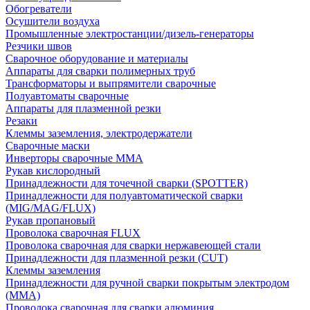
Обогреватели
Осушители воздуха
Промышленные электростанции/дизель-генераторы
Резчики швов
Сварочное оборудование и материалы
Аппараты для сварки полимерных труб
Трансформаторы и выпрямители сварочные
Полуавтоматы сварочные
Аппараты для плазменной резки
Резаки
Клеммы заземления, электродержатели
Сварочные маски
Инверторы сварочные ММА
Рукав кислородный
Принадлежности для точечной сварки (SPOTTER)
Принадлежности для полуавтоматической сварки
(MIG/MAG/FLUX)
Рукав пропановый
Проволока сварочная FLUX
Проволока сварочная для сварки нержавеющей стали
Принадлежности для плазменной резки (CUT)
Клеммы заземления
Принадлежности для ручной сварки покрытым электродом
(MMA)
Проволока сварочная для сварки алюминия