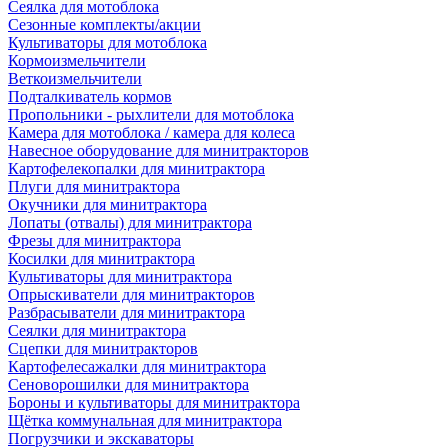
Сеялка для мотоблока
Сезонные комплекты/акции
Культиваторы для мотоблока
Кормоизмельчители
Веткоизмельчители
Подталкиватель кормов
Пропольники - рыхлители для мотоблока
Камера для мотоблока / камера для колеса
Навесное оборудование для минитракторов
Картофелекопалки для минитрактора
Плуги для минитрактора
Окучники для минитрактора
Лопаты (отвалы) для минитрактора
Фрезы для минитрактора
Косилки для минитрактора
Культиваторы для минитрактора
Опрыскиватели для минитракторов
Разбрасыватели для минитрактора
Сеялки для минитрактора
Сцепки для минитракторов
Картофелесажалки для минитрактора
Сеноворошилки для минитрактора
Бороны и культиваторы для минитрактора
Щётка коммунальная для минитрактора
Погрузчики и экскаваторы