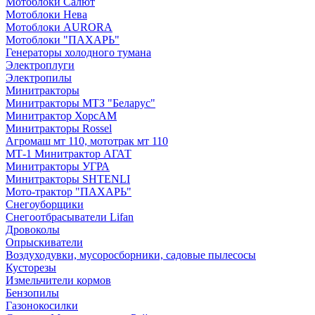
Мотоблоки Салют
Мотоблоки Нева
Мотоблоки AURORA
Мотоблоки "ПАХАРЬ"
Генераторы холодного тумана
Электроплуги
Электропилы
Минитракторы
Минитракторы МТЗ "Беларус"
Минитрактор ХорсАМ
Минитракторы Rossel
Агромаш мт 110, мототрак мт 110
МТ-1 Минитрактор АГАТ
Минитракторы УГРА
Минитракторы SHTENLI
Мото-трактор "ПАХАРЬ"
Снегоуборщики
Снегоотбрасыватели Lifan
Дровоколы
Опрыскиватели
Воздуходувки, мусоросборники, cадовые пылесосы
Кусторезы
Измельчители кормов
Бензопилы
Газонокосилки