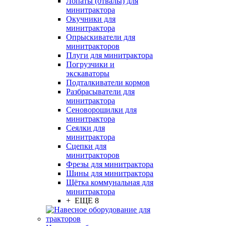
Лопаты (отвалы) для
минитрактора
Окучники для
минитрактора
Опрыскиватели для
минитракторов
Плуги для минитрактора
Погрузчики и
экскаваторы
Подталкиватели кормов
Разбрасыватели для
минитрактора
Сеноворошилки для
минитрактора
Сеялки для
минитрактора
Сцепки для
минитракторов
Фрезы для минитрактора
Шины для минитрактора
Щётка коммунальная для
минитрактора
+ ЕЩЕ 8