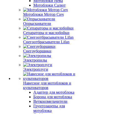
Мотоблоки Нева
Мотоблоки Салют
Мотоблоки Мотор Сич
Опрыскиватели
Сепараторы и маслобойки
Снегоотбрасыватели Lifan
Снегоуборщики
Электропилы
Электроплуги
Навесное для мотоблоков и
культиваторов
Адаптер для мотоблока
Борона для мотоблока
Веткоизмельчители
Грунтозацепы для
мотоблока