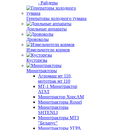
- Райдеры
Генераторы холодного тумана
Доильные аппараты
Дровоколы
Измельчители кормов
Кусторезы
Минитракторы
Агромаш мт 110,
мототрак мт 110
МТ-1 Минитрактор
АГАТ
Минитрактор ХорсАМ
Минитракторы Rossel
Минитракторы
SHTENLI
Минитракторы МТЗ
"Беларус"
Минитракторы УГРА