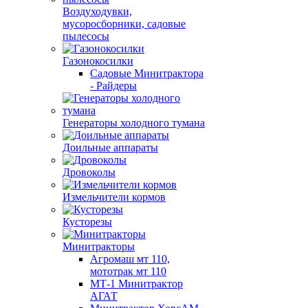
Воздуходувки,
мусоросборники, cадовые
пылесосы
Газонокосилки
Садовые Минитрактора
- Райдеры
Генераторы холодного тумана
Доильные аппараты
Дровоколы
Измельчители кормов
Кусторезы
Минитракторы
Агромаш мт 110,
мототрак мт 110
МТ-1 Минитрактор
АГАТ