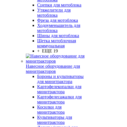
Сцепки для мотоблока
Утяжелители для
мотоблока
Фреза для мотоблока
Ходоуменьшитель для
мотоблока
Шины для мотоблока
Щетка мотоблочная
коммунальная
+ ЕЩЕ 19
Навесное оборудование для
минитракторов
Бороны и культиваторы
для минитрактора
Картофелекопалки для
минитрактора
Картофелесажалки для
минитрактора
Косилки для
минитрактора
Культиваторы для
минитрактора