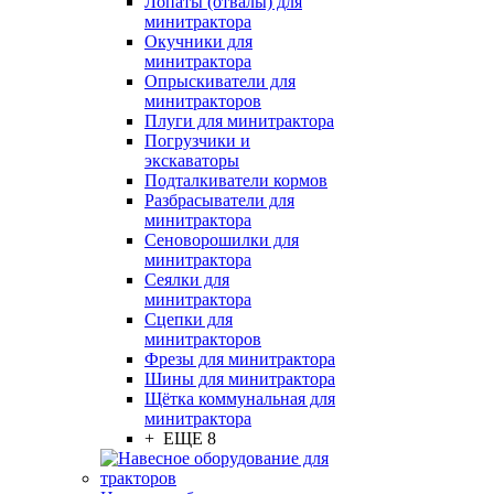
Лопаты (отвалы) для
минитрактора
Окучники для
минитрактора
Опрыскиватели для
минитракторов
Плуги для минитрактора
Погрузчики и
экскаваторы
Подталкиватели кормов
Разбрасыватели для
минитрактора
Сеноворошилки для
минитрактора
Сеялки для
минитрактора
Сцепки для
минитракторов
Фрезы для минитрактора
Шины для минитрактора
Щётка коммунальная для
минитрактора
+ ЕЩЕ 8