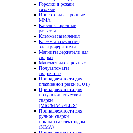
Горелки и резаки
газовые
Инверторы сварочные
ММА
Кабель сварочный,
разъемы
Клеммы заземления
Клеммы заземления,
электродержатели
Магниты держатели для
сварки
Манометры сварочные
Полуавтоматы
сварочные
Принадлежности для
плазменной резки (CUT)
Принадлежности для
полуавтоматической
сварки
(MIG/MAG/FLUX)
Принадлежности для
ручной сварки
покрытым электродом
(MMA)
Принадлежности для