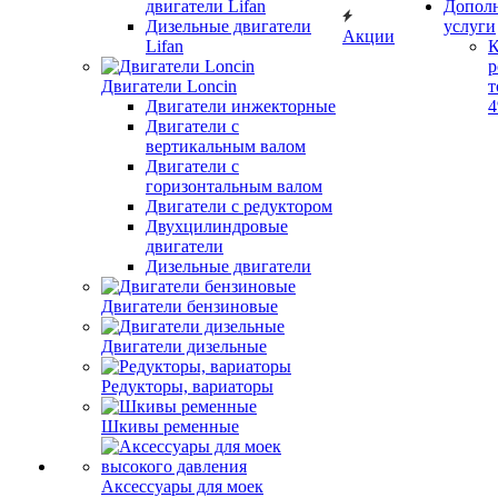
двигатели Lifan
Допол
Дизельные двигатели
услуги
Акции
Lifan
К
р
Двигатели Loncin
т
Двигатели инжекторные
Двигатели с
вертикальным валом
Двигатели с
горизонтальным валом
Двигатели с редуктором
Двухцилиндровые
двигатели
Дизельные двигатели
Двигатели бензиновые
Двигатели дизельные
Редукторы, вариаторы
Шкивы ременные
Аксессуары для моек