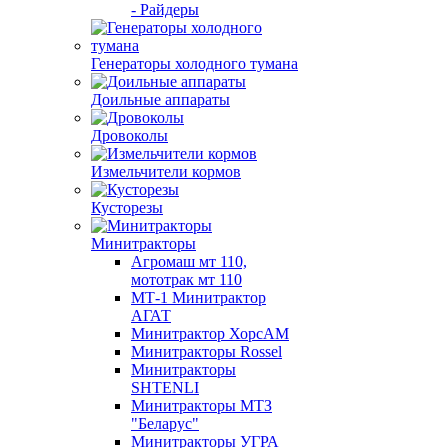
- Райдеры
Генераторы холодного тумана
Доильные аппараты
Дровоколы
Измельчители кормов
Кусторезы
Минитракторы
Агромаш мт 110,
мототрак мт 110
МТ-1 Минитрактор
АГАТ
Минитрактор ХорсАМ
Минитракторы Rossel
Минитракторы
SHTENLI
Минитракторы МТЗ
"Беларус"
Минитракторы УГРА