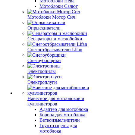
Мотоблоки Нева
Мотоблоки Салют
Мотоблоки Мотор Сич
Опрыскиватели
Сепараторы и маслобойки
Снегоотбрасыватели Lifan
Снегоуборщики
Электропилы
Электроплуги
Навесное для мотоблоков и
культиваторов
Адаптер для мотоблока
Борона для мотоблока
Веткоизмельчители
Грунтозацепы для
мотоблока