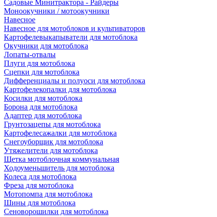
Садовые Минитрактора - Райдеры
Моноокучники / мотоокучники
Навесное
Навесное для мотоблоков и культиваторов
Картофелевыкапыватели для мотоблока
Окучники для мотоблока
Лопаты-отвалы
Плуги для мотоблока
Сцепки для мотоблока
Дифференциалы и полуоси для мотоблока
Картофелекопалки для мотоблока
Косилки для мотоблока
Борона для мотоблока
Адаптер для мотоблока
Грунтозацепы для мотоблока
Картофелесажалки для мотоблока
Снегоуборщик для мотоблока
Утяжелители для мотоблока
Щетка мотоблочная коммунальная
Ходоуменьшитель для мотоблока
Колеса для мотоблока
Фреза для мотоблока
Мотопомпа для мотоблока
Шины для мотоблока
Сеноворошилки для мотоблока