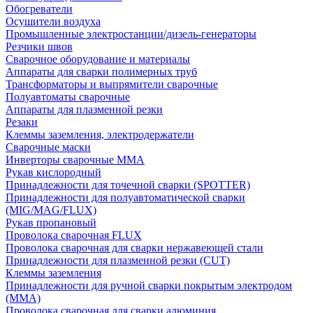
Обогреватели
Осушители воздуха
Промышленные электростанции/дизель-генераторы
Резчики швов
Сварочное оборудование и материалы
Аппараты для сварки полимерных труб
Трансформаторы и выпрямители сварочные
Полуавтоматы сварочные
Аппараты для плазменной резки
Резаки
Клеммы заземления, электродержатели
Сварочные маски
Инверторы сварочные ММА
Рукав кислородный
Принадлежности для точечной сварки (SPOTTER)
Принадлежности для полуавтоматической сварки
(MIG/MAG/FLUX)
Рукав пропановый
Проволока сварочная FLUX
Проволока сварочная для сварки нержавеющей стали
Принадлежности для плазменной резки (CUT)
Клеммы заземления
Принадлежности для ручной сварки покрытым электродом
(MMA)
Проволока сварочная для сварки алюминия