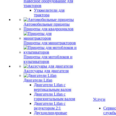
Навесное оборудование для
тракторов
Утяжелители для
трактора
Автомобильные прицепы
Прицепы для квадроциклов
Прицепы для минитракторов
Прицепы для мотоблоков и
культиваторов
Аксесуары для двигателя
Двигатели Lifan
Двигатели Lifan с
вертикальным валом
Двигатели Lifan с
горизонтальным валом
Услуги
Двигатели Lifan с
редуктором 2:1
Серви
Двухцилиндровые
служб