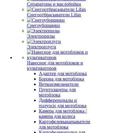
Сепараторы и маслобойки
Снегоотбрасыватели Lifan
Снегоуборщики
Электропилы
Электроплуги
Навесное для мотоблоков и
культиваторов
Адаптер для мотоблока
Борона для мотоблока
Веткоизмельчители
Грунтозацепы для
мотоблока
Дифференциалы и
полуоси для мотоблока
Камера для мотоблока /
камера для колеса
Картофелевыкапыватели
для мотоблока
Картофелекопалки для