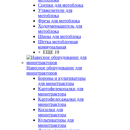
Сцепки для мотоблока
Утяжелители для
мотоблока
Фреза для мотоблока
Ходоуменьшитель для
мотоблока
Шины для мотоблока
Щетка мотоблочная
коммунальная
+ ЕЩЕ 19
Навесное оборудование для
минитракторов
Бороны и культиваторы
для минитрактора
Картофелекопалки для
минитрактора
Картофелесажалки для
минитрактора
Косилки для
минитрактора
Культиваторы для
минитрактора