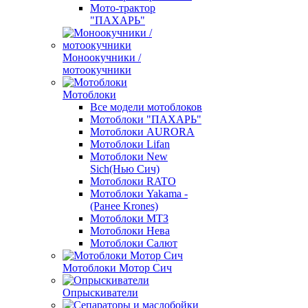
Мото-трактор
"ПАХАРЬ"
Моноокучники /
мотоокучники
Мотоблоки
Все модели мотоблоков
Мотоблоки "ПАХАРЬ"
Мотоблоки AURORA
Мотоблоки Lifan
Мотоблоки New
Sich(Нью Сич)
Мотоблоки RATO
Мотоблоки Yakama -
(Ранее Krones)
Мотоблоки МТЗ
Мотоблоки Нева
Мотоблоки Салют
Мотоблоки Мотор Сич
Опрыскиватели