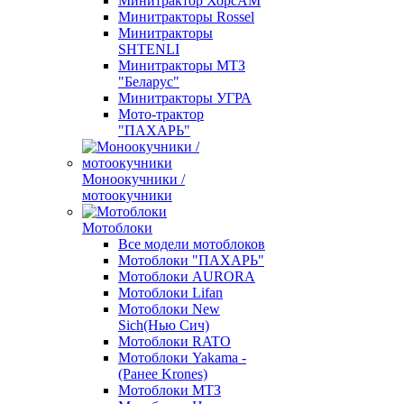
Минитрактор ХорсАМ
Минитракторы Rossel
Минитракторы
SHTENLI
Минитракторы МТЗ
"Беларус"
Минитракторы УГРА
Мото-трактор
"ПАХАРЬ"
Моноокучники /
мотоокучники
Мотоблоки
Все модели мотоблоков
Мотоблоки "ПАХАРЬ"
Мотоблоки AURORA
Мотоблоки Lifan
Мотоблоки New
Sich(Нью Сич)
Мотоблоки RATO
Мотоблоки Yakama -
(Ранее Krones)
Мотоблоки МТЗ