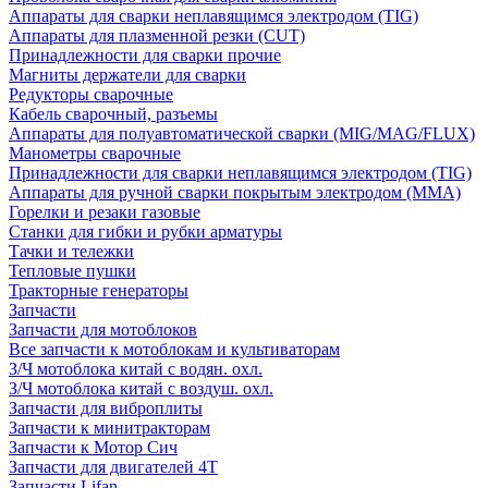
Аппараты для сварки неплавящимся электродом (TIG)
Аппараты для плазменной резки (CUT)
Принадлежности для сварки прочие
Магниты держатели для сварки
Редукторы сварочные
Кабель сварочный, разъемы
Аппараты для полуавтоматической сварки (MIG/MAG/FLUX)
Манометры сварочные
Принадлежности для сварки неплавящимся электродом (TIG)
Аппараты для ручной сварки покрытым электродом (MMA)
Горелки и резаки газовые
Станки для гибки и рубки арматуры
Тачки и тележки
Тепловые пушки
Тракторные генераторы
Запчасти
Запчасти для мотоблоков
Все запчасти к мотоблокам и культиваторам
З/Ч мотоблока китай с водян. охл.
З/Ч мотоблока китай с воздуш. охл.
Запчасти для виброплиты
Запчасти к минитракторам
Запчасти к Мотор Сич
Запчасти для двигателей 4Т
Запчасти Lifan