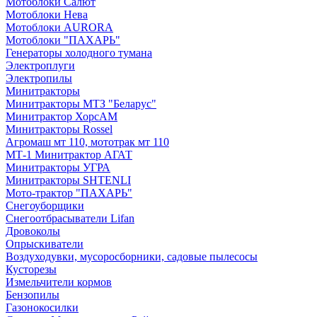
Мотоблоки Салют
Мотоблоки Нева
Мотоблоки AURORA
Мотоблоки "ПАХАРЬ"
Генераторы холодного тумана
Электроплуги
Электропилы
Минитракторы
Минитракторы МТЗ "Беларус"
Минитрактор ХорсАМ
Минитракторы Rossel
Агромаш мт 110, мототрак мт 110
МТ-1 Минитрактор АГАТ
Минитракторы УГРА
Минитракторы SHTENLI
Мото-трактор "ПАХАРЬ"
Снегоуборщики
Снегоотбрасыватели Lifan
Дровоколы
Опрыскиватели
Воздуходувки, мусоросборники, cадовые пылесосы
Кусторезы
Измельчители кормов
Бензопилы
Газонокосилки