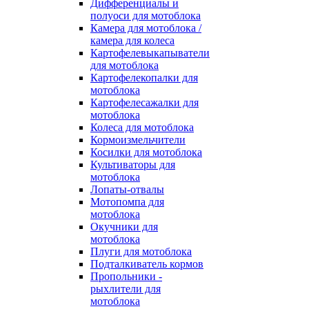
Дифференциалы и
полуоси для мотоблока
Камера для мотоблока /
камера для колеса
Картофелевыкапыватели
для мотоблока
Картофелекопалки для
мотоблока
Картофелесажалки для
мотоблока
Колеса для мотоблока
Кормоизмельчители
Косилки для мотоблока
Культиваторы для
мотоблока
Лопаты-отвалы
Мотопомпа для
мотоблока
Окучники для
мотоблока
Плуги для мотоблока
Подталкиватель кормов
Пропольники -
рыхлители для
мотоблока