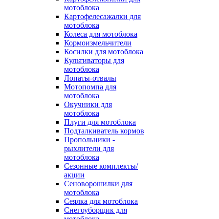
мотоблока
Картофелесажалки для
мотоблока
Колеса для мотоблока
Кормоизмельчители
Косилки для мотоблока
Культиваторы для
мотоблока
Лопаты-отвалы
Мотопомпа для
мотоблока
Окучники для
мотоблока
Плуги для мотоблока
Подталкиватель кормов
Пропольники -
рыхлители для
мотоблока
Сезонные комплекты/
акции
Сеноворошилки для
мотоблока
Сеялка для мотоблока
Снегоуборщик для
мотоблока