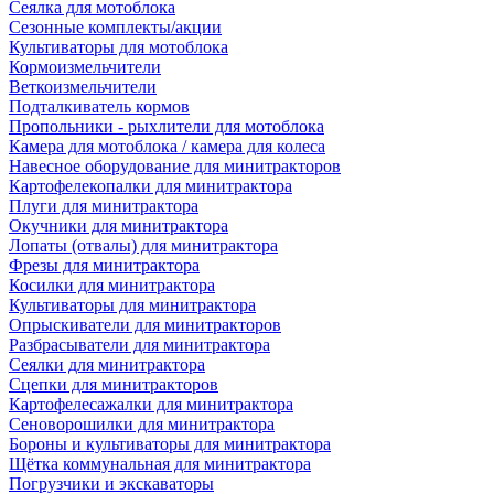
Сеялка для мотоблока
Сезонные комплекты/акции
Культиваторы для мотоблока
Кормоизмельчители
Веткоизмельчители
Подталкиватель кормов
Пропольники - рыхлители для мотоблока
Камера для мотоблока / камера для колеса
Навесное оборудование для минитракторов
Картофелекопалки для минитрактора
Плуги для минитрактора
Окучники для минитрактора
Лопаты (отвалы) для минитрактора
Фрезы для минитрактора
Косилки для минитрактора
Культиваторы для минитрактора
Опрыскиватели для минитракторов
Разбрасыватели для минитрактора
Сеялки для минитрактора
Сцепки для минитракторов
Картофелесажалки для минитрактора
Сеноворошилки для минитрактора
Бороны и культиваторы для минитрактора
Щётка коммунальная для минитрактора
Погрузчики и экскаваторы