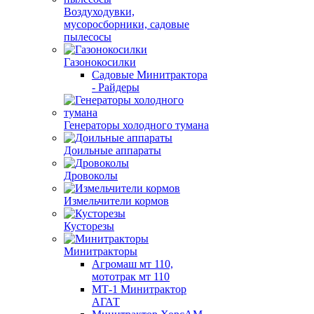
Воздуходувки,
мусоросборники, cадовые
пылесосы
Газонокосилки
Садовые Минитрактора
- Райдеры
Генераторы холодного тумана
Доильные аппараты
Дровоколы
Измельчители кормов
Кусторезы
Минитракторы
Агромаш мт 110,
мототрак мт 110
МТ-1 Минитрактор
АГАТ