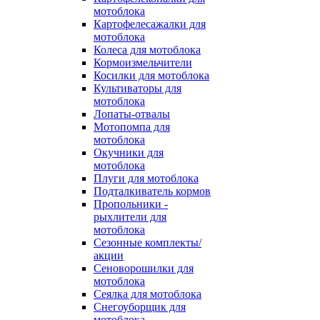
мотоблока
Картофелесажалки для
мотоблока
Колеса для мотоблока
Кормоизмельчители
Косилки для мотоблока
Культиваторы для
мотоблока
Лопаты-отвалы
Мотопомпа для
мотоблока
Окучники для
мотоблока
Плуги для мотоблока
Подталкиватель кормов
Пропольники -
рыхлители для
мотоблока
Сезонные комплекты/
акции
Сеноворошилки для
мотоблока
Сеялка для мотоблока
Снегоуборщик для
мотоблока