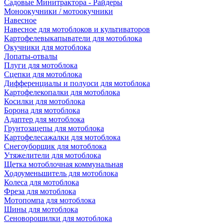
Садовые Минитрактора - Райдеры
Моноокучники / мотоокучники
Навесное
Навесное для мотоблоков и культиваторов
Картофелевыкапыватели для мотоблока
Окучники для мотоблока
Лопаты-отвалы
Плуги для мотоблока
Сцепки для мотоблока
Дифференциалы и полуоси для мотоблока
Картофелекопалки для мотоблока
Косилки для мотоблока
Борона для мотоблока
Адаптер для мотоблока
Грунтозацепы для мотоблока
Картофелесажалки для мотоблока
Снегоуборщик для мотоблока
Утяжелители для мотоблока
Щетка мотоблочная коммунальная
Ходоуменьшитель для мотоблока
Колеса для мотоблока
Фреза для мотоблока
Мотопомпа для мотоблока
Шины для мотоблока
Сеноворошилки для мотоблока