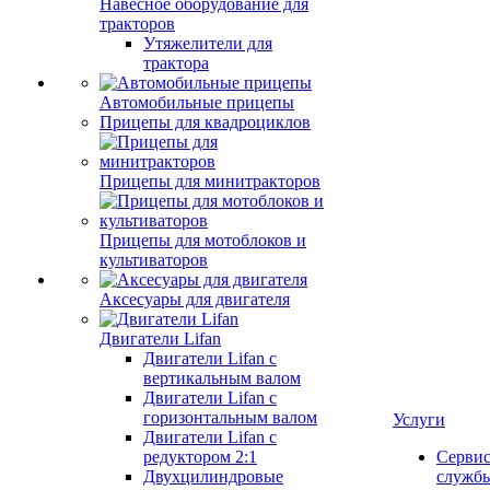
Навесное оборудование для
тракторов
Утяжелители для
трактора
Автомобильные прицепы
Прицепы для квадроциклов
Прицепы для минитракторов
Прицепы для мотоблоков и
культиваторов
Аксесуары для двигателя
Двигатели Lifan
Двигатели Lifan с
вертикальным валом
Двигатели Lifan с
горизонтальным валом
Услуги
Двигатели Lifan с
редуктором 2:1
Серви
Двухцилиндровые
служб