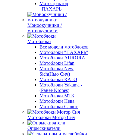
Мото-трактор
"ПАХАРЬ"
Моноокучники /
мотоокучники
Мотоблоки
Все модели мотоблоков
Мотоблоки "ПАХАРЬ"
Мотоблоки AURORA
Мотоблоки Lifan
Мотоблоки New
Sich(Нью Сич)
Мотоблоки RATO
Мотоблоки Yakama -
(Ранее Krones)
Мотоблоки МТЗ
Мотоблоки Нева
Мотоблоки Салют
Мотоблоки Мотор Сич
Опрыскиватели