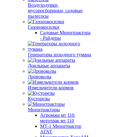
Воздуходувки,
мусоросборники, cадовые
пылесосы
Газонокосилки
Садовые Минитрактора
- Райдеры
Генераторы холодного тумана
Доильные аппараты
Дровоколы
Измельчители кормов
Кусторезы
Минитракторы
Агромаш мт 110,
мототрак мт 110
МТ-1 Минитрактор
АГАТ