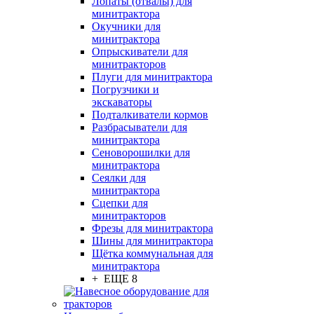
Лопаты (отвалы) для
минитрактора
Окучники для
минитрактора
Опрыскиватели для
минитракторов
Плуги для минитрактора
Погрузчики и
экскаваторы
Подталкиватели кормов
Разбрасыватели для
минитрактора
Сеноворошилки для
минитрактора
Сеялки для
минитрактора
Сцепки для
минитракторов
Фрезы для минитрактора
Шины для минитрактора
Щётка коммунальная для
минитрактора
+ ЕЩЕ 8