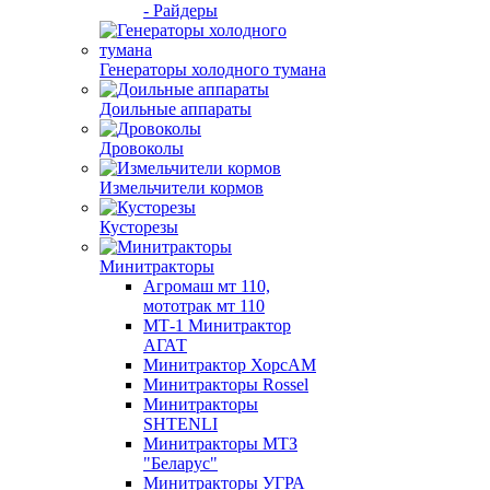
- Райдеры
Генераторы холодного тумана
Доильные аппараты
Дровоколы
Измельчители кормов
Кусторезы
Минитракторы
Агромаш мт 110,
мототрак мт 110
МТ-1 Минитрактор
АГАТ
Минитрактор ХорсАМ
Минитракторы Rossel
Минитракторы
SHTENLI
Минитракторы МТЗ
"Беларус"
Минитракторы УГРА