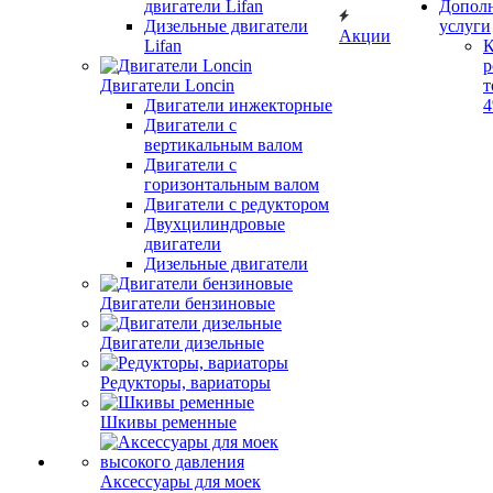
двигатели Lifan
Допол
Дизельные двигатели
услуги
Акции
Lifan
К
р
Двигатели Loncin
т
Двигатели инжекторные
Двигатели с
вертикальным валом
Двигатели с
горизонтальным валом
Двигатели с редуктором
Двухцилиндровые
двигатели
Дизельные двигатели
Двигатели бензиновые
Двигатели дизельные
Редукторы, вариаторы
Шкивы ременные
Аксессуары для моек