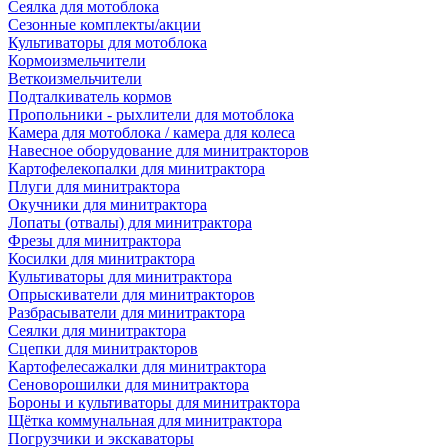
Сеялка для мотоблока
Сезонные комплекты/акции
Культиваторы для мотоблока
Кормоизмельчители
Веткоизмельчители
Подталкиватель кормов
Пропольники - рыхлители для мотоблока
Камера для мотоблока / камера для колеса
Навесное оборудование для минитракторов
Картофелекопалки для минитрактора
Плуги для минитрактора
Окучники для минитрактора
Лопаты (отвалы) для минитрактора
Фрезы для минитрактора
Косилки для минитрактора
Культиваторы для минитрактора
Опрыскиватели для минитракторов
Разбрасыватели для минитрактора
Сеялки для минитрактора
Сцепки для минитракторов
Картофелесажалки для минитрактора
Сеноворошилки для минитрактора
Бороны и культиваторы для минитрактора
Щётка коммунальная для минитрактора
Погрузчики и экскаваторы