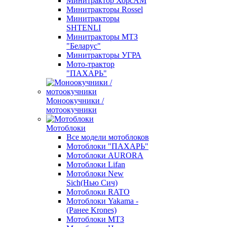
Минитрактор ХорсАМ
Минитракторы Rossel
Минитракторы
SHTENLI
Минитракторы МТЗ
"Беларус"
Минитракторы УГРА
Мото-трактор
"ПАХАРЬ"
Моноокучники /
мотоокучники
Мотоблоки
Все модели мотоблоков
Мотоблоки "ПАХАРЬ"
Мотоблоки AURORA
Мотоблоки Lifan
Мотоблоки New
Sich(Нью Сич)
Мотоблоки RATO
Мотоблоки Yakama -
(Ранее Krones)
Мотоблоки МТЗ