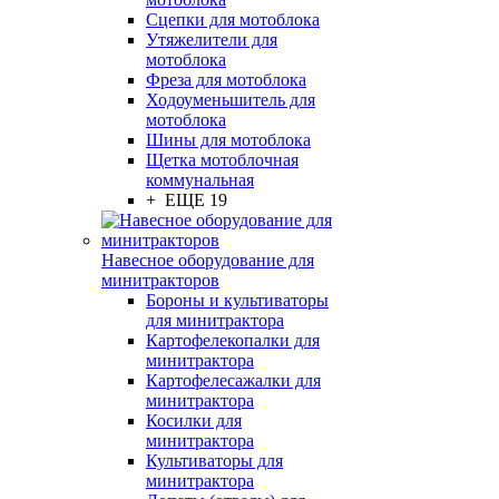
Сцепки для мотоблока
Утяжелители для
мотоблока
Фреза для мотоблока
Ходоуменьшитель для
мотоблока
Шины для мотоблока
Щетка мотоблочная
коммунальная
+ ЕЩЕ 19
Навесное оборудование для
минитракторов
Бороны и культиваторы
для минитрактора
Картофелекопалки для
минитрактора
Картофелесажалки для
минитрактора
Косилки для
минитрактора
Культиваторы для
минитрактора