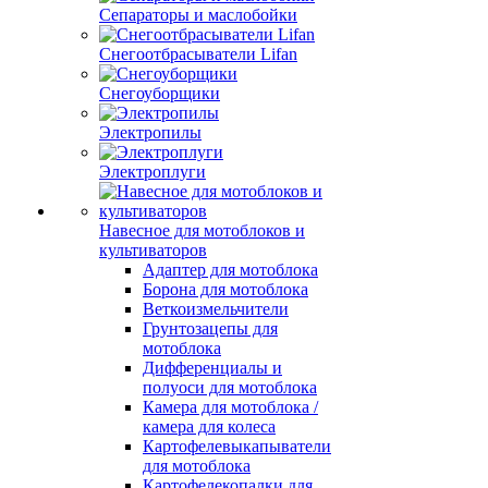
Сепараторы и маслобойки
Снегоотбрасыватели Lifan
Снегоуборщики
Электропилы
Электроплуги
Навесное для мотоблоков и
культиваторов
Адаптер для мотоблока
Борона для мотоблока
Веткоизмельчители
Грунтозацепы для
мотоблока
Дифференциалы и
полуоси для мотоблока
Камера для мотоблока /
камера для колеса
Картофелевыкапыватели
для мотоблока
Картофелекопалки для