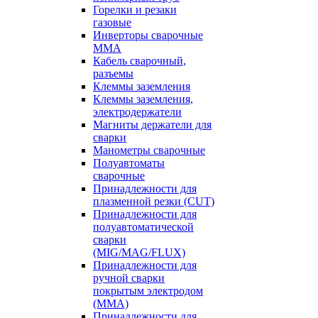
Горелки и резаки
газовые
Инверторы сварочные
ММА
Кабель сварочный,
разъемы
Клеммы заземления
Клеммы заземления,
электродержатели
Магниты держатели для
сварки
Манометры сварочные
Полуавтоматы
сварочные
Принадлежности для
плазменной резки (CUT)
Принадлежности для
полуавтоматической
сварки
(MIG/MAG/FLUX)
Принадлежности для
ручной сварки
покрытым электродом
(MMA)
Принадлежности для