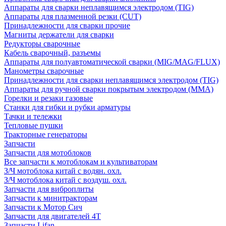
Аппараты для сварки неплавящимся электродом (TIG)
Аппараты для плазменной резки (CUT)
Принадлежности для сварки прочие
Магниты держатели для сварки
Редукторы сварочные
Кабель сварочный, разъемы
Аппараты для полуавтоматической сварки (MIG/MAG/FLUX)
Манометры сварочные
Принадлежности для сварки неплавящимся электродом (TIG)
Аппараты для ручной сварки покрытым электродом (MMA)
Горелки и резаки газовые
Станки для гибки и рубки арматуры
Тачки и тележки
Тепловые пушки
Тракторные генераторы
Запчасти
Запчасти для мотоблоков
Все запчасти к мотоблокам и культиваторам
З/Ч мотоблока китай с водян. охл.
З/Ч мотоблока китай с воздуш. охл.
Запчасти для виброплиты
Запчасти к минитракторам
Запчасти к Мотор Сич
Запчасти для двигателей 4Т
Запчасти Lifan