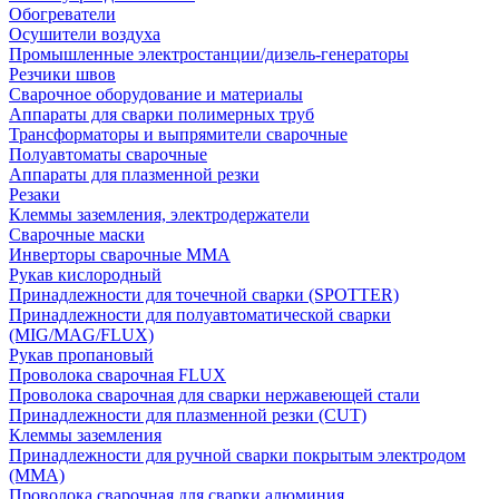
Обогреватели
Осушители воздуха
Промышленные электростанции/дизель-генераторы
Резчики швов
Сварочное оборудование и материалы
Аппараты для сварки полимерных труб
Трансформаторы и выпрямители сварочные
Полуавтоматы сварочные
Аппараты для плазменной резки
Резаки
Клеммы заземления, электродержатели
Сварочные маски
Инверторы сварочные ММА
Рукав кислородный
Принадлежности для точечной сварки (SPOTTER)
Принадлежности для полуавтоматической сварки
(MIG/MAG/FLUX)
Рукав пропановый
Проволока сварочная FLUX
Проволока сварочная для сварки нержавеющей стали
Принадлежности для плазменной резки (CUT)
Клеммы заземления
Принадлежности для ручной сварки покрытым электродом
(MMA)
Проволока сварочная для сварки алюминия