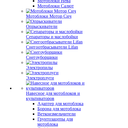
Мотоблоки Нева
Мотоблоки Салют
Мотоблоки Мотор Сич
Опрыскиватели
Сепараторы и маслобойки
Снегоотбрасыватели Lifan
Снегоуборщики
Электропилы
Электроплуги
Навесное для мотоблоков и
культиваторов
Адаптер для мотоблока
Борона для мотоблока
Веткоизмельчители
Грунтозацепы для
мотоблока