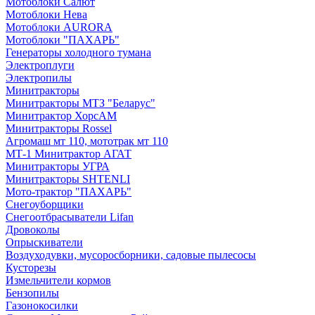
Мотоблоки Салют
Мотоблоки Нева
Мотоблоки AURORA
Мотоблоки "ПАХАРЬ"
Генераторы холодного тумана
Электроплуги
Электропилы
Минитракторы
Минитракторы МТЗ "Беларус"
Минитрактор ХорсАМ
Минитракторы Rossel
Агромаш мт 110, мототрак мт 110
МТ-1 Минитрактор АГАТ
Минитракторы УГРА
Минитракторы SHTENLI
Мото-трактор "ПАХАРЬ"
Снегоуборщики
Снегоотбрасыватели Lifan
Дровоколы
Опрыскиватели
Воздуходувки, мусоросборники, cадовые пылесосы
Кусторезы
Измельчители кормов
Бензопилы
Газонокосилки