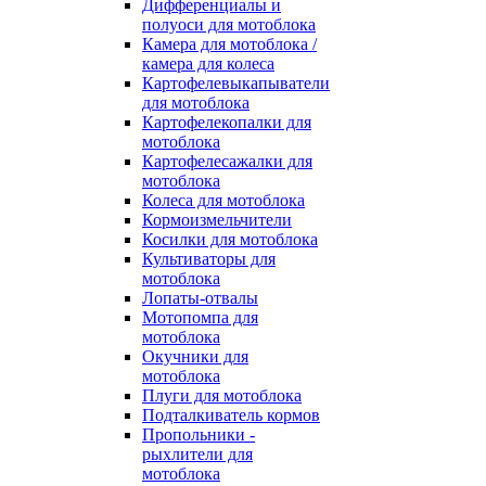
Дифференциалы и
полуоси для мотоблока
Камера для мотоблока /
камера для колеса
Картофелевыкапыватели
для мотоблока
Картофелекопалки для
мотоблока
Картофелесажалки для
мотоблока
Колеса для мотоблока
Кормоизмельчители
Косилки для мотоблока
Культиваторы для
мотоблока
Лопаты-отвалы
Мотопомпа для
мотоблока
Окучники для
мотоблока
Плуги для мотоблока
Подталкиватель кормов
Пропольники -
рыхлители для
мотоблока