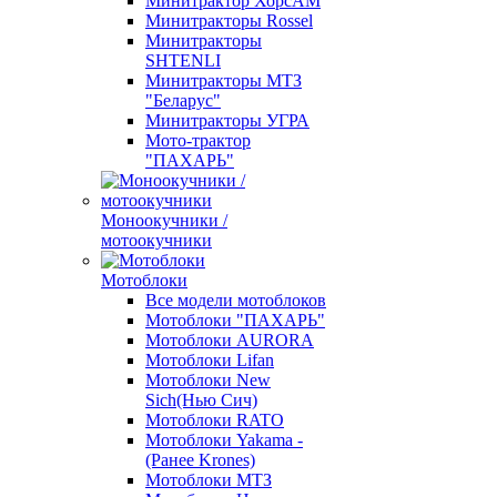
Минитрактор ХорсАМ
Минитракторы Rossel
Минитракторы
SHTENLI
Минитракторы МТЗ
"Беларус"
Минитракторы УГРА
Мото-трактор
"ПАХАРЬ"
Моноокучники /
мотоокучники
Мотоблоки
Все модели мотоблоков
Мотоблоки "ПАХАРЬ"
Мотоблоки AURORA
Мотоблоки Lifan
Мотоблоки New
Sich(Нью Сич)
Мотоблоки RATO
Мотоблоки Yakama -
(Ранее Krones)
Мотоблоки МТЗ