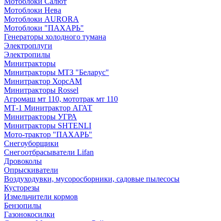
Мотоблоки Салют
Мотоблоки Нева
Мотоблоки AURORA
Мотоблоки "ПАХАРЬ"
Генераторы холодного тумана
Электроплуги
Электропилы
Минитракторы
Минитракторы МТЗ "Беларус"
Минитрактор ХорсАМ
Минитракторы Rossel
Агромаш мт 110, мототрак мт 110
МТ-1 Минитрактор АГАТ
Минитракторы УГРА
Минитракторы SHTENLI
Мото-трактор "ПАХАРЬ"
Снегоуборщики
Снегоотбрасыватели Lifan
Дровоколы
Опрыскиватели
Воздуходувки, мусоросборники, cадовые пылесосы
Кусторезы
Измельчители кормов
Бензопилы
Газонокосилки