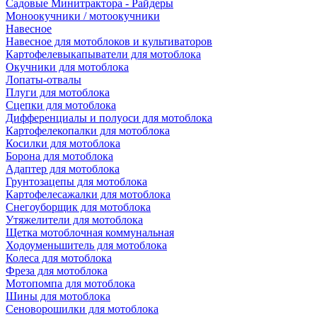
Садовые Минитрактора - Райдеры
Моноокучники / мотоокучники
Навесное
Навесное для мотоблоков и культиваторов
Картофелевыкапыватели для мотоблока
Окучники для мотоблока
Лопаты-отвалы
Плуги для мотоблока
Сцепки для мотоблока
Дифференциалы и полуоси для мотоблока
Картофелекопалки для мотоблока
Косилки для мотоблока
Борона для мотоблока
Адаптер для мотоблока
Грунтозацепы для мотоблока
Картофелесажалки для мотоблока
Снегоуборщик для мотоблока
Утяжелители для мотоблока
Щетка мотоблочная коммунальная
Ходоуменьшитель для мотоблока
Колеса для мотоблока
Фреза для мотоблока
Мотопомпа для мотоблока
Шины для мотоблока
Сеноворошилки для мотоблока