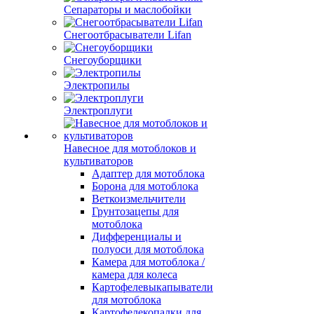
Сепараторы и маслобойки
Снегоотбрасыватели Lifan
Снегоуборщики
Электропилы
Электроплуги
Навесное для мотоблоков и
культиваторов
Адаптер для мотоблока
Борона для мотоблока
Веткоизмельчители
Грунтозацепы для
мотоблока
Дифференциалы и
полуоси для мотоблока
Камера для мотоблока /
камера для колеса
Картофелевыкапыватели
для мотоблока
Картофелекопалки для