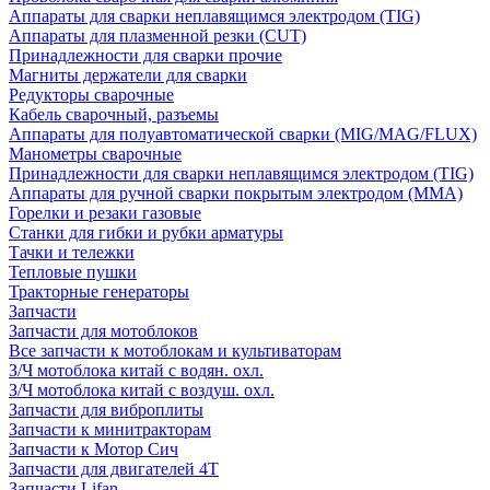
Аппараты для сварки неплавящимся электродом (TIG)
Аппараты для плазменной резки (CUT)
Принадлежности для сварки прочие
Магниты держатели для сварки
Редукторы сварочные
Кабель сварочный, разъемы
Аппараты для полуавтоматической сварки (MIG/MAG/FLUX)
Манометры сварочные
Принадлежности для сварки неплавящимся электродом (TIG)
Аппараты для ручной сварки покрытым электродом (MMA)
Горелки и резаки газовые
Станки для гибки и рубки арматуры
Тачки и тележки
Тепловые пушки
Тракторные генераторы
Запчасти
Запчасти для мотоблоков
Все запчасти к мотоблокам и культиваторам
З/Ч мотоблока китай с водян. охл.
З/Ч мотоблока китай с воздуш. охл.
Запчасти для виброплиты
Запчасти к минитракторам
Запчасти к Мотор Сич
Запчасти для двигателей 4Т
Запчасти Lifan