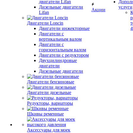
двигатели Lifan
Допол
Дизельные двигатели
услуги
Акции
Lifan
К
р
Двигатели Loncin
т
Двигатели инжекторные
Двигатели с
вертикальным валом
Двигатели с
горизонтальным валом
Двигатели с редуктором
Двухцилиндровые
двигатели
Дизельные двигатели
Двигатели бензиновые
Двигатели дизельные
Редукторы, вариаторы
Шкивы ременные
Аксессуары для моек