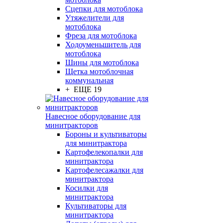
Сцепки для мотоблока
Утяжелители для
мотоблока
Фреза для мотоблока
Ходоуменьшитель для
мотоблока
Шины для мотоблока
Щетка мотоблочная
коммунальная
+ ЕЩЕ 19
Навесное оборудование для
минитракторов
Бороны и культиваторы
для минитрактора
Картофелекопалки для
минитрактора
Картофелесажалки для
минитрактора
Косилки для
минитрактора
Культиваторы для
минитрактора