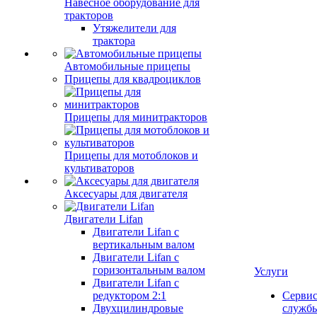
Навесное оборудование для
тракторов
Утяжелители для
трактора
Автомобильные прицепы
Прицепы для квадроциклов
Прицепы для минитракторов
Прицепы для мотоблоков и
культиваторов
Аксесуары для двигателя
Двигатели Lifan
Двигатели Lifan с
вертикальным валом
Двигатели Lifan с
горизонтальным валом
Услуги
Двигатели Lifan с
редуктором 2:1
Серви
Двухцилиндровые
служб