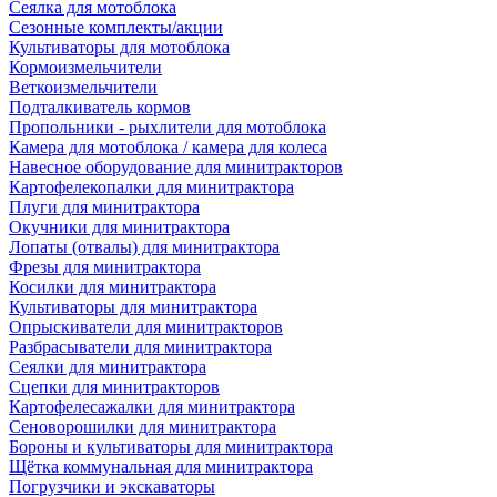
Сеялка для мотоблока
Сезонные комплекты/акции
Культиваторы для мотоблока
Кормоизмельчители
Веткоизмельчители
Подталкиватель кормов
Пропольники - рыхлители для мотоблока
Камера для мотоблока / камера для колеса
Навесное оборудование для минитракторов
Картофелекопалки для минитрактора
Плуги для минитрактора
Окучники для минитрактора
Лопаты (отвалы) для минитрактора
Фрезы для минитрактора
Косилки для минитрактора
Культиваторы для минитрактора
Опрыскиватели для минитракторов
Разбрасыватели для минитрактора
Сеялки для минитрактора
Сцепки для минитракторов
Картофелесажалки для минитрактора
Сеноворошилки для минитрактора
Бороны и культиваторы для минитрактора
Щётка коммунальная для минитрактора
Погрузчики и экскаваторы