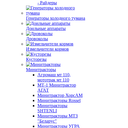
- Райдеры
Генераторы холодного тумана
Доильные аппараты
Дровоколы
Измельчители кормов
Кусторезы
Минитракторы
Агромаш мт 110,
мототрак мт 110
МТ-1 Минитрактор
АГАТ
Минитрактор ХорсАМ
Минитракторы Rossel
Минитракторы
SHTENLI
Минитракторы МТЗ
"Беларус"
Минитракторы УГРА