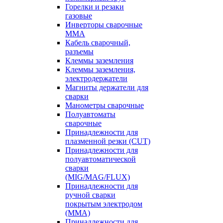
Горелки и резаки
газовые
Инверторы сварочные
ММА
Кабель сварочный,
разъемы
Клеммы заземления
Клеммы заземления,
электродержатели
Магниты держатели для
сварки
Манометры сварочные
Полуавтоматы
сварочные
Принадлежности для
плазменной резки (CUT)
Принадлежности для
полуавтоматической
сварки
(MIG/MAG/FLUX)
Принадлежности для
ручной сварки
покрытым электродом
(MMA)
Принадлежности для