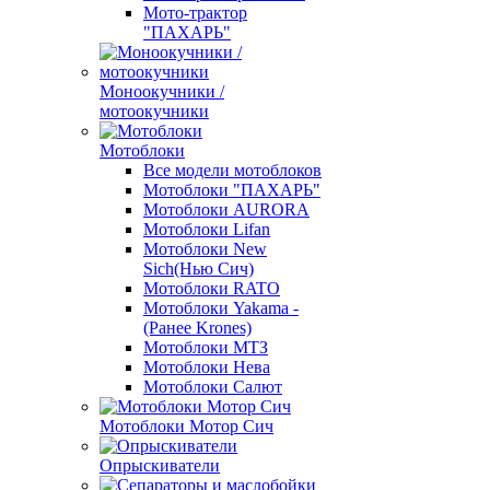
Мото-трактор
"ПАХАРЬ"
Моноокучники /
мотоокучники
Мотоблоки
Все модели мотоблоков
Мотоблоки "ПАХАРЬ"
Мотоблоки AURORA
Мотоблоки Lifan
Мотоблоки New
Sich(Нью Сич)
Мотоблоки RATO
Мотоблоки Yakama -
(Ранее Krones)
Мотоблоки МТЗ
Мотоблоки Нева
Мотоблоки Салют
Мотоблоки Мотор Сич
Опрыскиватели