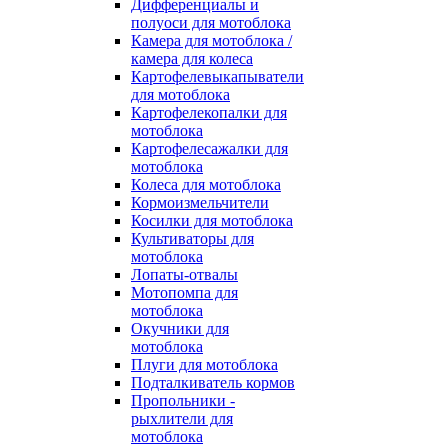
Дифференциалы и
полуоси для мотоблока
Камера для мотоблока /
камера для колеса
Картофелевыкапыватели
для мотоблока
Картофелекопалки для
мотоблока
Картофелесажалки для
мотоблока
Колеса для мотоблока
Кормоизмельчители
Косилки для мотоблока
Культиваторы для
мотоблока
Лопаты-отвалы
Мотопомпа для
мотоблока
Окучники для
мотоблока
Плуги для мотоблока
Подталкиватель кормов
Пропольники -
рыхлители для
мотоблока