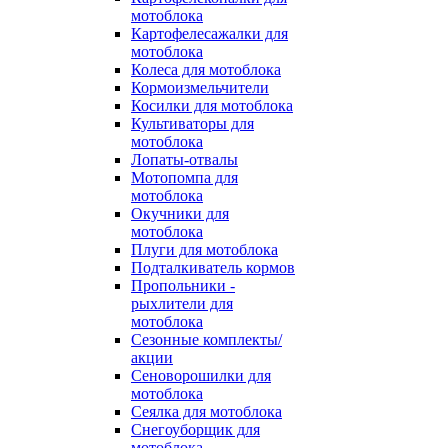
мотоблока
Картофелесажалки для
мотоблока
Колеса для мотоблока
Кормоизмельчители
Косилки для мотоблока
Культиваторы для
мотоблока
Лопаты-отвалы
Мотопомпа для
мотоблока
Окучники для
мотоблока
Плуги для мотоблока
Подталкиватель кормов
Пропольники -
рыхлители для
мотоблока
Сезонные комплекты/
акции
Сеноворошилки для
мотоблока
Сеялка для мотоблока
Снегоуборщик для
мотоблока