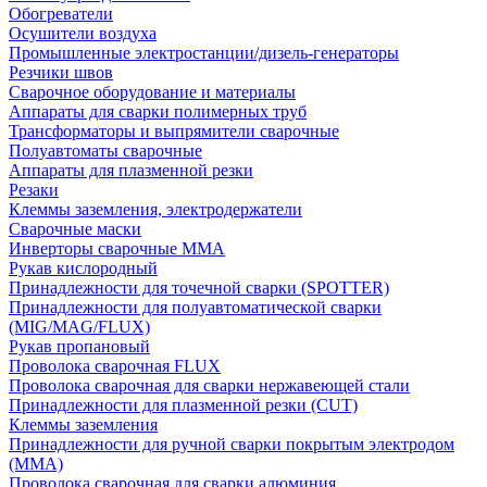
Обогреватели
Осушители воздуха
Промышленные электростанции/дизель-генераторы
Резчики швов
Сварочное оборудование и материалы
Аппараты для сварки полимерных труб
Трансформаторы и выпрямители сварочные
Полуавтоматы сварочные
Аппараты для плазменной резки
Резаки
Клеммы заземления, электродержатели
Сварочные маски
Инверторы сварочные ММА
Рукав кислородный
Принадлежности для точечной сварки (SPOTTER)
Принадлежности для полуавтоматической сварки
(MIG/MAG/FLUX)
Рукав пропановый
Проволока сварочная FLUX
Проволока сварочная для сварки нержавеющей стали
Принадлежности для плазменной резки (CUT)
Клеммы заземления
Принадлежности для ручной сварки покрытым электродом
(MMA)
Проволока сварочная для сварки алюминия