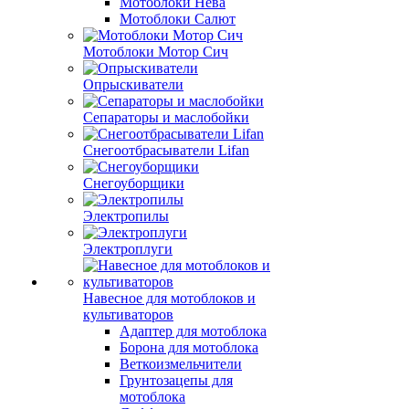
Мотоблоки Нева
Мотоблоки Салют
Мотоблоки Мотор Сич
Опрыскиватели
Сепараторы и маслобойки
Снегоотбрасыватели Lifan
Снегоуборщики
Электропилы
Электроплуги
Навесное для мотоблоков и
культиваторов
Адаптер для мотоблока
Борона для мотоблока
Веткоизмельчители
Грунтозацепы для
мотоблока