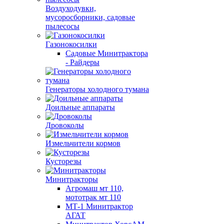
Воздуходувки,
мусоросборники, cадовые
пылесосы
Газонокосилки
Садовые Минитрактора
- Райдеры
Генераторы холодного тумана
Доильные аппараты
Дровоколы
Измельчители кормов
Кусторезы
Минитракторы
Агромаш мт 110,
мототрак мт 110
МТ-1 Минитрактор
АГАТ