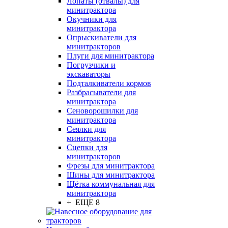
Лопаты (отвалы) для
минитрактора
Окучники для
минитрактора
Опрыскиватели для
минитракторов
Плуги для минитрактора
Погрузчики и
экскаваторы
Подталкиватели кормов
Разбрасыватели для
минитрактора
Сеноворошилки для
минитрактора
Сеялки для
минитрактора
Сцепки для
минитракторов
Фрезы для минитрактора
Шины для минитрактора
Щётка коммунальная для
минитрактора
+ ЕЩЕ 8