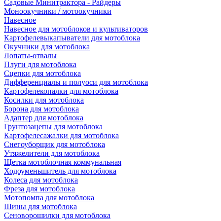
Садовые Минитрактора - Райдеры
Моноокучники / мотоокучники
Навесное
Навесное для мотоблоков и культиваторов
Картофелевыкапыватели для мотоблока
Окучники для мотоблока
Лопаты-отвалы
Плуги для мотоблока
Сцепки для мотоблока
Дифференциалы и полуоси для мотоблока
Картофелекопалки для мотоблока
Косилки для мотоблока
Борона для мотоблока
Адаптер для мотоблока
Грунтозацепы для мотоблока
Картофелесажалки для мотоблока
Снегоуборщик для мотоблока
Утяжелители для мотоблока
Щетка мотоблочная коммунальная
Ходоуменьшитель для мотоблока
Колеса для мотоблока
Фреза для мотоблока
Мотопомпа для мотоблока
Шины для мотоблока
Сеноворошилки для мотоблока