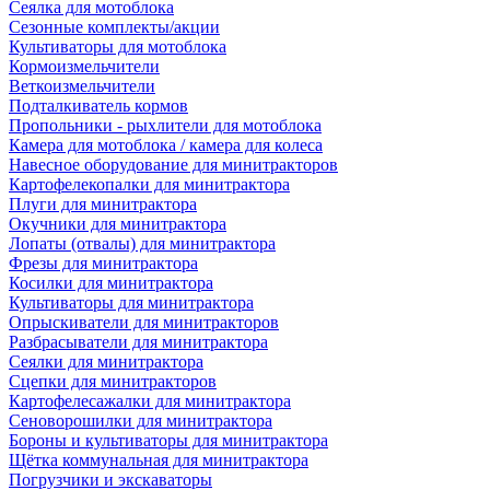
Сеялка для мотоблока
Сезонные комплекты/акции
Культиваторы для мотоблока
Кормоизмельчители
Веткоизмельчители
Подталкиватель кормов
Пропольники - рыхлители для мотоблока
Камера для мотоблока / камера для колеса
Навесное оборудование для минитракторов
Картофелекопалки для минитрактора
Плуги для минитрактора
Окучники для минитрактора
Лопаты (отвалы) для минитрактора
Фрезы для минитрактора
Косилки для минитрактора
Культиваторы для минитрактора
Опрыскиватели для минитракторов
Разбрасыватели для минитрактора
Сеялки для минитрактора
Сцепки для минитракторов
Картофелесажалки для минитрактора
Сеноворошилки для минитрактора
Бороны и культиваторы для минитрактора
Щётка коммунальная для минитрактора
Погрузчики и экскаваторы