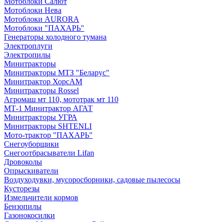
Мотоблоки Салют
Мотоблоки Нева
Мотоблоки AURORA
Мотоблоки "ПАХАРЬ"
Генераторы холодного тумана
Электроплуги
Электропилы
Минитракторы
Минитракторы МТЗ "Беларус"
Минитрактор ХорсАМ
Минитракторы Rossel
Агромаш мт 110, мототрак мт 110
МТ-1 Минитрактор АГАТ
Минитракторы УГРА
Минитракторы SHTENLI
Мото-трактор "ПАХАРЬ"
Снегоуборщики
Снегоотбрасыватели Lifan
Дровоколы
Опрыскиватели
Воздуходувки, мусоросборники, cадовые пылесосы
Кусторезы
Измельчители кормов
Бензопилы
Газонокосилки