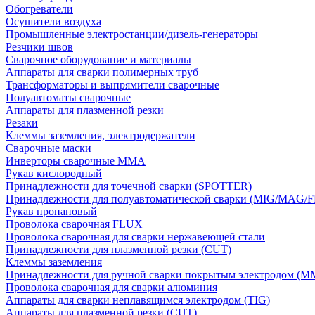
Обогреватели
Осушители воздуха
Промышленные электростанции/дизель-генераторы
Резчики швов
Сварочное оборудование и материалы
Аппараты для сварки полимерных труб
Трансформаторы и выпрямители сварочные
Полуавтоматы сварочные
Аппараты для плазменной резки
Резаки
Клеммы заземления, электродержатели
Сварочные маски
Инверторы сварочные ММА
Рукав кислородный
Принадлежности для точечной сварки (SPOTTER)
Принадлежности для полуавтоматической сварки (MIG/MAG/
Рукав пропановый
Проволока сварочная FLUX
Проволока сварочная для сварки нержавеющей стали
Принадлежности для плазменной резки (CUT)
Клеммы заземления
Принадлежности для ручной сварки покрытым электродом (M
Проволока сварочная для сварки алюминия
Аппараты для сварки неплавящимся электродом (TIG)
Аппараты для плазменной резки (CUT)