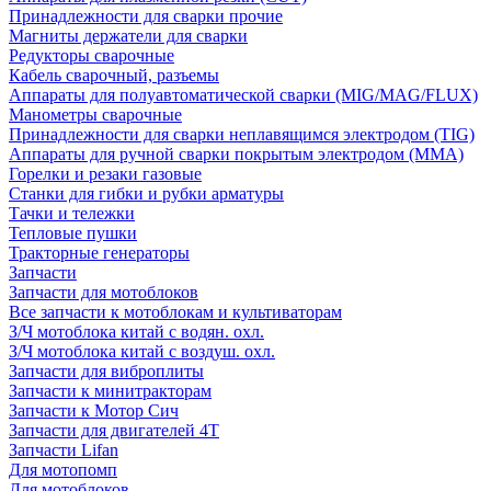
Принадлежности для сварки прочие
Магниты держатели для сварки
Редукторы сварочные
Кабель сварочный, разъемы
Аппараты для полуавтоматической сварки (MIG/MAG/FLUX)
Манометры сварочные
Принадлежности для сварки неплавящимся электродом (TIG)
Аппараты для ручной сварки покрытым электродом (MMA)
Горелки и резаки газовые
Станки для гибки и рубки арматуры
Тачки и тележки
Тепловые пушки
Тракторные генераторы
Запчасти
Запчасти для мотоблоков
Все запчасти к мотоблокам и культиваторам
З/Ч мотоблока китай с водян. охл.
З/Ч мотоблока китай с воздуш. охл.
Запчасти для виброплиты
Запчасти к минитракторам
Запчасти к Мотор Сич
Запчасти для двигателей 4Т
Запчасти Lifan
Для мотопомп
Для мотоблоков