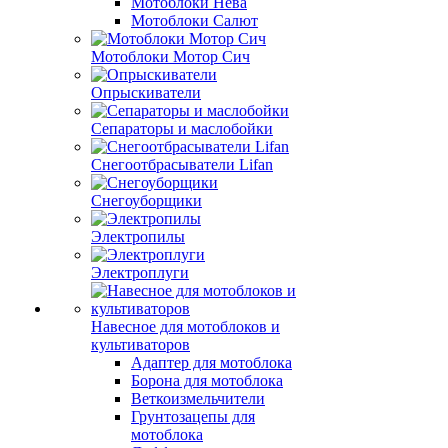
Мотоблоки Нева
Мотоблоки Салют
Мотоблоки Мотор Сич
Опрыскиватели
Сепараторы и маслобойки
Снегоотбрасыватели Lifan
Снегоуборщики
Электропилы
Электроплуги
Навесное для мотоблоков и
культиваторов
Адаптер для мотоблока
Борона для мотоблока
Веткоизмельчители
Грунтозацепы для
мотоблока