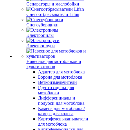
Сепараторы и маслобойки
Снегоотбрасыватели Lifan
Снегоуборщики
Электропилы
Электроплуги
Навесное для мотоблоков и
культиваторов
Адаптер для мотоблока
Борона для мотоблока
Веткоизмельчители
Грунтозацепы для
мотоблока
Дифференциалы и
полуоси для мотоблока
Камера для мотоблока /
камера для колеса
Картофелевыкапыватели
для мотоблока
Картофелекопалки для