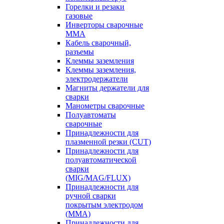
Горелки и резаки
газовые
Инверторы сварочные
ММА
Кабель сварочный,
разъемы
Клеммы заземления
Клеммы заземления,
электродержатели
Магниты держатели для
сварки
Манометры сварочные
Полуавтоматы
сварочные
Принадлежности для
плазменной резки (CUT)
Принадлежности для
полуавтоматической
сварки
(MIG/MAG/FLUX)
Принадлежности для
ручной сварки
покрытым электродом
(MMA)
Принадлежности для