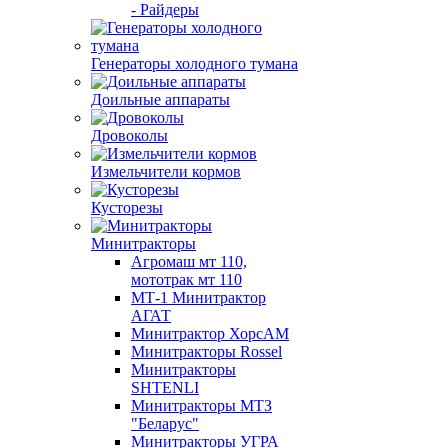
- Райдеры
Генераторы холодного тумана
Доильные аппараты
Дровоколы
Измельчители кормов
Кусторезы
Минитракторы
Агромаш мт 110,
мототрак мт 110
МТ-1 Минитрактор
АГАТ
Минитрактор ХорсАМ
Минитракторы Rossel
Минитракторы
SHTENLI
Минитракторы МТЗ
"Беларус"
Минитракторы УГРА