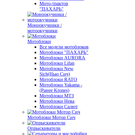
Мото-трактор
"ПАХАРЬ"
Моноокучники /
мотоокучники
Мотоблоки
Все модели мотоблоков
Мотоблоки "ПАХАРЬ"
Мотоблоки AURORA
Мотоблоки Lifan
Мотоблоки New
Sich(Нью Сич)
Мотоблоки RATO
Мотоблоки Yakama -
(Ранее Krones)
Мотоблоки МТЗ
Мотоблоки Нева
Мотоблоки Салют
Мотоблоки Мотор Сич
Опрыскиватели