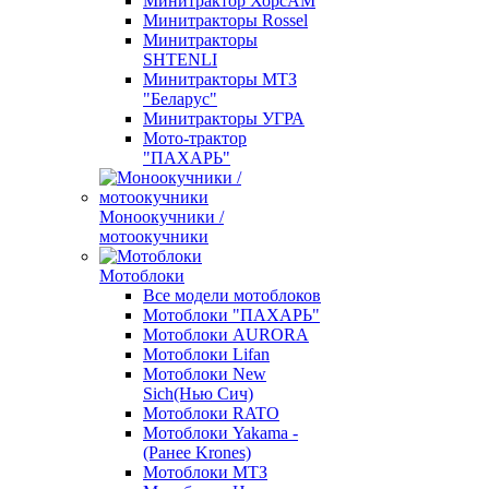
Минитрактор ХорсАМ
Минитракторы Rossel
Минитракторы
SHTENLI
Минитракторы МТЗ
"Беларус"
Минитракторы УГРА
Мото-трактор
"ПАХАРЬ"
Моноокучники /
мотоокучники
Мотоблоки
Все модели мотоблоков
Мотоблоки "ПАХАРЬ"
Мотоблоки AURORA
Мотоблоки Lifan
Мотоблоки New
Sich(Нью Сич)
Мотоблоки RATO
Мотоблоки Yakama -
(Ранее Krones)
Мотоблоки МТЗ