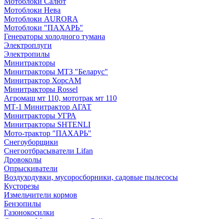
Мотоблоки Салют
Мотоблоки Нева
Мотоблоки AURORA
Мотоблоки "ПАХАРЬ"
Генераторы холодного тумана
Электроплуги
Электропилы
Минитракторы
Минитракторы МТЗ "Беларус"
Минитрактор ХорсАМ
Минитракторы Rossel
Агромаш мт 110, мототрак мт 110
МТ-1 Минитрактор АГАТ
Минитракторы УГРА
Минитракторы SHTENLI
Мото-трактор "ПАХАРЬ"
Снегоуборщики
Снегоотбрасыватели Lifan
Дровоколы
Опрыскиватели
Воздуходувки, мусоросборники, cадовые пылесосы
Кусторезы
Измельчители кормов
Бензопилы
Газонокосилки