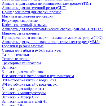
Аппараты для сварки неплавящимся электродом (TIG)
Аппараты для плазменной резки (CUT)
Принадлежности для сварки прочие
Магниты держатели для сварки
Редукторы сварочные
Кабель сварочный, разъемы
Аппараты для полуавтоматической сварки (MIG/MAG/FLUX)
Манометры сварочные
Принадлежности для сварки неплавящимся электродом (TIG)
Аппараты для ручной сварки покрытым электродом (MMA)
Горелки и резаки газовые
Станки для гибки и рубки арматуры
Тачки и тележки
Тепловые пушки
Тракторные генераторы
Запчасти
Запчасти для мотоблоков
Все запчасти к мотоблокам и культиваторам
З/Ч мотоблока китай с водян. охл.
З/Ч мотоблока китай с воздуш. охл.
Запчасти для виброплиты
Запчасти к минитракторам
Запчасти к Мотор Сич
Запчасти для двигателей 4Т
Запчасти Lifan