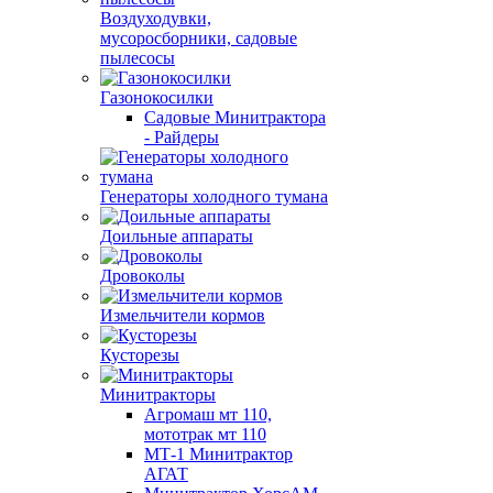
Воздуходувки,
мусоросборники, cадовые
пылесосы
Газонокосилки
Садовые Минитрактора
- Райдеры
Генераторы холодного тумана
Доильные аппараты
Дровоколы
Измельчители кормов
Кусторезы
Минитракторы
Агромаш мт 110,
мототрак мт 110
МТ-1 Минитрактор
АГАТ