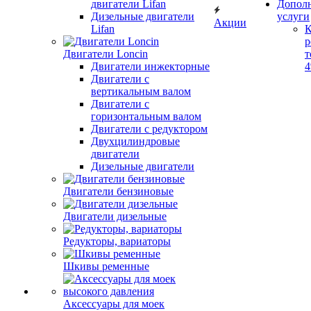
двигатели Lifan
Допол
Дизельные двигатели
услуги
Акции
Lifan
К
р
Двигатели Loncin
т
Двигатели инжекторные
Двигатели с
вертикальным валом
Двигатели с
горизонтальным валом
Двигатели с редуктором
Двухцилиндровые
двигатели
Дизельные двигатели
Двигатели бензиновые
Двигатели дизельные
Редукторы, вариаторы
Шкивы ременные
Аксессуары для моек