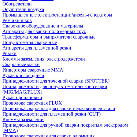
Обогреватели
Осушители воздуха
Промышленные электростанции/дизель-генераторы
Резчики швов
Сварочное оборудование и материалы
Аппараты для сварки полимерных труб
Трансформаторы и выпрямители сварочные
Полуавтоматы сварочные
Аппараты для плазменной резки
Резаки
Клеммы заземления, электродержатели
Сварочные маски
Инверторы сварочные ММА
Рукав кислородный
Принадлежности для точечной сварки (SPOTTER)
Принадлежности для полуавтоматической сварки
(MIG/MAG/FLUX)
Рукав пропановый
Проволока сварочная FLUX
Проволока сварочная для сварки нержавеющей стали
Принадлежности для плазменной резки (CUT)
Клеммы заземления
Принадлежности для ручной сварки покрытым электродом
(MMA)
Проволока сварочная для сварки алюминия