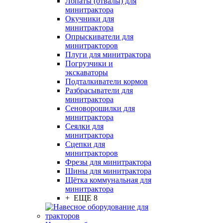
Лопаты (отвалы) для
минитрактора
Окучники для
минитрактора
Опрыскиватели для
минитракторов
Плуги для минитрактора
Погрузчики и
экскаваторы
Подталкиватели кормов
Разбрасыватели для
минитрактора
Сеноворошилки для
минитрактора
Сеялки для
минитрактора
Сцепки для
минитракторов
Фрезы для минитрактора
Шины для минитрактора
Щётка коммунальная для
минитрактора
+ ЕЩЕ 8