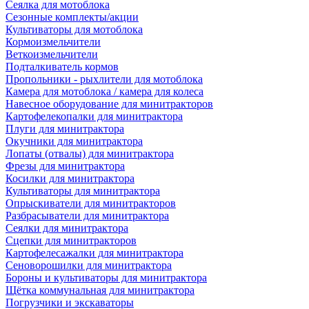
Сеялка для мотоблока
Сезонные комплекты/акции
Культиваторы для мотоблока
Кормоизмельчители
Веткоизмельчители
Подталкиватель кормов
Пропольники - рыхлители для мотоблока
Камера для мотоблока / камера для колеса
Навесное оборудование для минитракторов
Картофелекопалки для минитрактора
Плуги для минитрактора
Окучники для минитрактора
Лопаты (отвалы) для минитрактора
Фрезы для минитрактора
Косилки для минитрактора
Культиваторы для минитрактора
Опрыскиватели для минитракторов
Разбрасыватели для минитрактора
Сеялки для минитрактора
Сцепки для минитракторов
Картофелесажалки для минитрактора
Сеноворошилки для минитрактора
Бороны и культиваторы для минитрактора
Щётка коммунальная для минитрактора
Погрузчики и экскаваторы