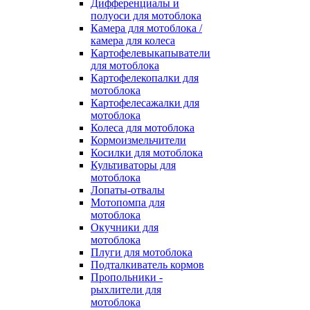
Дифференциалы и
полуоси для мотоблока
Камера для мотоблока /
камера для колеса
Картофелевыкапыватели
для мотоблока
Картофелекопалки для
мотоблока
Картофелесажалки для
мотоблока
Колеса для мотоблока
Кормоизмельчители
Косилки для мотоблока
Культиваторы для
мотоблока
Лопаты-отвалы
Мотопомпа для
мотоблока
Окучники для
мотоблока
Плуги для мотоблока
Подталкиватель кормов
Пропольники -
рыхлители для
мотоблока