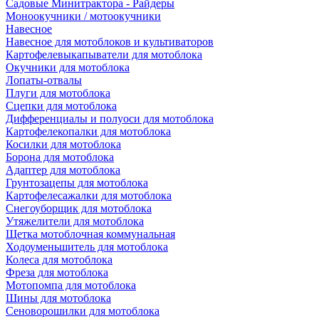
Садовые Минитрактора - Райдеры
Моноокучники / мотоокучники
Навесное
Навесное для мотоблоков и культиваторов
Картофелевыкапыватели для мотоблока
Окучники для мотоблока
Лопаты-отвалы
Плуги для мотоблока
Сцепки для мотоблока
Дифференциалы и полуоси для мотоблока
Картофелекопалки для мотоблока
Косилки для мотоблока
Борона для мотоблока
Адаптер для мотоблока
Грунтозацепы для мотоблока
Картофелесажалки для мотоблока
Снегоуборщик для мотоблока
Утяжелители для мотоблока
Щетка мотоблочная коммунальная
Ходоуменьшитель для мотоблока
Колеса для мотоблока
Фреза для мотоблока
Мотопомпа для мотоблока
Шины для мотоблока
Сеноворошилки для мотоблока