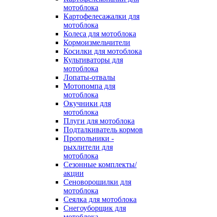
мотоблока
Картофелесажалки для
мотоблока
Колеса для мотоблока
Кормоизмельчители
Косилки для мотоблока
Культиваторы для
мотоблока
Лопаты-отвалы
Мотопомпа для
мотоблока
Окучники для
мотоблока
Плуги для мотоблока
Подталкиватель кормов
Пропольники -
рыхлители для
мотоблока
Сезонные комплекты/
акции
Сеноворошилки для
мотоблока
Сеялка для мотоблока
Снегоуборщик для
мотоблока