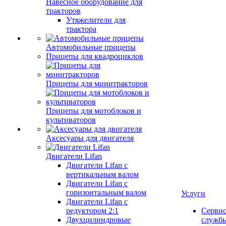
Навесное оборудование для
тракторов
Утяжелители для
трактора
Автомобильные прицепы
Прицепы для квадроциклов
Прицепы для минитракторов
Прицепы для мотоблоков и
культиваторов
Аксесуары для двигателя
Двигатели Lifan
Двигатели Lifan с
вертикальным валом
Двигатели Lifan с
горизонтальным валом
Услуги
Двигатели Lifan с
редуктором 2:1
Серви
Двухцилиндровые
служб