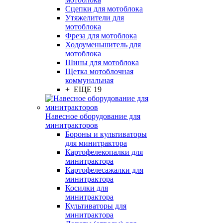
Сцепки для мотоблока
Утяжелители для
мотоблока
Фреза для мотоблока
Ходоуменьшитель для
мотоблока
Шины для мотоблока
Щетка мотоблочная
коммунальная
+ ЕЩЕ 19
Навесное оборудование для
минитракторов
Бороны и культиваторы
для минитрактора
Картофелекопалки для
минитрактора
Картофелесажалки для
минитрактора
Косилки для
минитрактора
Культиваторы для
минитрактора