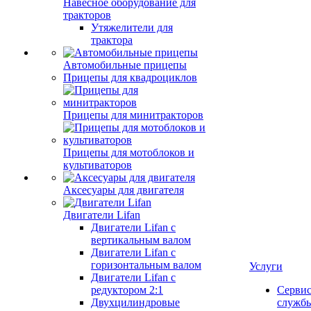
Навесное оборудование для
тракторов
Утяжелители для
трактора
Автомобильные прицепы
Прицепы для квадроциклов
Прицепы для минитракторов
Прицепы для мотоблоков и
культиваторов
Аксесуары для двигателя
Двигатели Lifan
Двигатели Lifan с
вертикальным валом
Двигатели Lifan с
горизонтальным валом
Услуги
Двигатели Lifan с
редуктором 2:1
Серви
Двухцилиндровые
служб