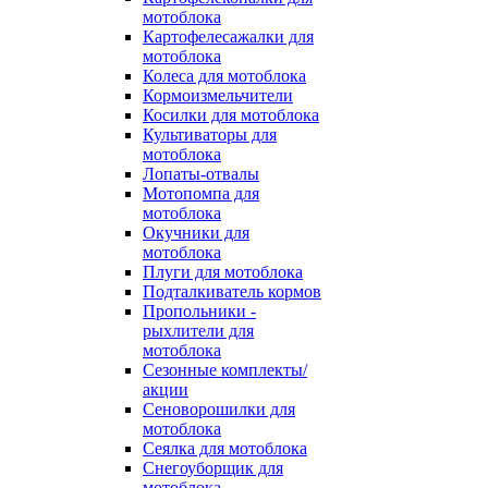
мотоблока
Картофелесажалки для
мотоблока
Колеса для мотоблока
Кормоизмельчители
Косилки для мотоблока
Культиваторы для
мотоблока
Лопаты-отвалы
Мотопомпа для
мотоблока
Окучники для
мотоблока
Плуги для мотоблока
Подталкиватель кормов
Пропольники -
рыхлители для
мотоблока
Сезонные комплекты/
акции
Сеноворошилки для
мотоблока
Сеялка для мотоблока
Снегоуборщик для
мотоблока