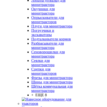
Лопаты (отвалы) для
минитрактора
Окучники для
минитрактора
Опрыскиватели для
минитракторов
Плуги для минитрактора
Погрузчики и
экскаваторы
Подталкиватели кормов
Разбрасыватели для
минитрактора
Сеноворошилки для
минитрактора
Сеялки для
минитрактора
Сцепки для
минитракторов
Фрезы для минитрактора
Шины для минитрактора
Щётка коммунальная для
минитрактора
+ ЕЩЕ 8