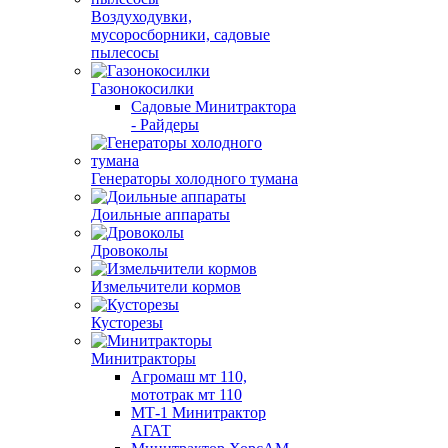
Воздуходувки,
мусоросборники, cадовые
пылесосы
Газонокосилки
Садовые Минитрактора
- Райдеры
Генераторы холодного тумана
Доильные аппараты
Дровоколы
Измельчители кормов
Кусторезы
Минитракторы
Агромаш мт 110,
мототрак мт 110
МТ-1 Минитрактор
АГАТ