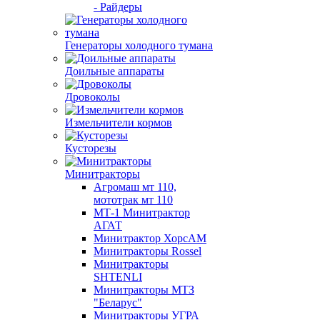
- Райдеры
Генераторы холодного тумана
Доильные аппараты
Дровоколы
Измельчители кормов
Кусторезы
Минитракторы
Агромаш мт 110,
мототрак мт 110
МТ-1 Минитрактор
АГАТ
Минитрактор ХорсАМ
Минитракторы Rossel
Минитракторы
SHTENLI
Минитракторы МТЗ
"Беларус"
Минитракторы УГРА