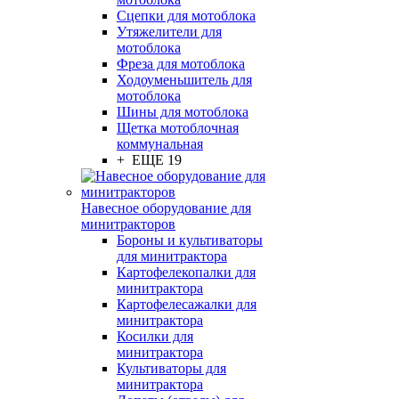
Сцепки для мотоблока
Утяжелители для
мотоблока
Фреза для мотоблока
Ходоуменьшитель для
мотоблока
Шины для мотоблока
Щетка мотоблочная
коммунальная
+ ЕЩЕ 19
Навесное оборудование для
минитракторов
Бороны и культиваторы
для минитрактора
Картофелекопалки для
минитрактора
Картофелесажалки для
минитрактора
Косилки для
минитрактора
Культиваторы для
минитрактора