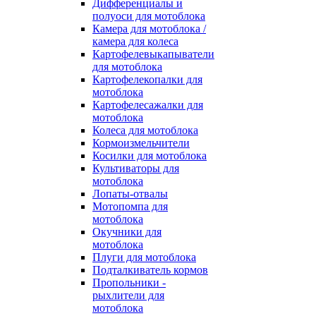
Дифференциалы и
полуоси для мотоблока
Камера для мотоблока /
камера для колеса
Картофелевыкапыватели
для мотоблока
Картофелекопалки для
мотоблока
Картофелесажалки для
мотоблока
Колеса для мотоблока
Кормоизмельчители
Косилки для мотоблока
Культиваторы для
мотоблока
Лопаты-отвалы
Мотопомпа для
мотоблока
Окучники для
мотоблока
Плуги для мотоблока
Подталкиватель кормов
Пропольники -
рыхлители для
мотоблока