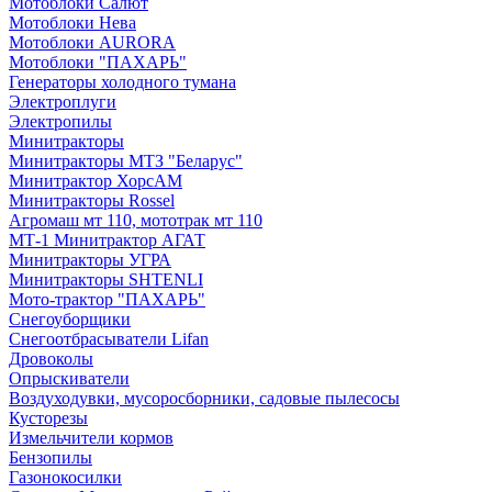
Мотоблоки Салют
Мотоблоки Нева
Мотоблоки AURORA
Мотоблоки "ПАХАРЬ"
Генераторы холодного тумана
Электроплуги
Электропилы
Минитракторы
Минитракторы МТЗ "Беларус"
Минитрактор ХорсАМ
Минитракторы Rossel
Агромаш мт 110, мототрак мт 110
МТ-1 Минитрактор АГАТ
Минитракторы УГРА
Минитракторы SHTENLI
Мото-трактор "ПАХАРЬ"
Снегоуборщики
Снегоотбрасыватели Lifan
Дровоколы
Опрыскиватели
Воздуходувки, мусоросборники, cадовые пылесосы
Кусторезы
Измельчители кормов
Бензопилы
Газонокосилки