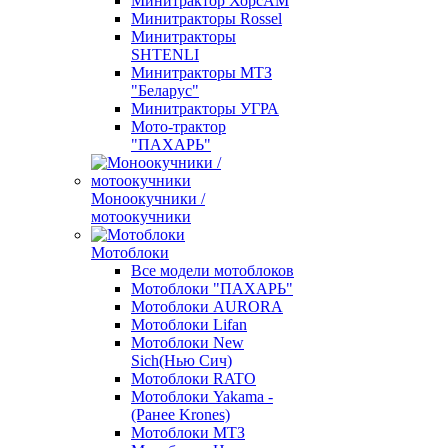
Минитрактор ХорсАМ
Минитракторы Rossel
Минитракторы
SHTENLI
Минитракторы МТЗ
"Беларус"
Минитракторы УГРА
Мото-трактор
"ПАХАРЬ"
Моноокучники /
мотоокучники
Мотоблоки
Все модели мотоблоков
Мотоблоки "ПАХАРЬ"
Мотоблоки AURORA
Мотоблоки Lifan
Мотоблоки New
Sich(Нью Сич)
Мотоблоки RATO
Мотоблоки Yakama -
(Ранее Krones)
Мотоблоки МТЗ