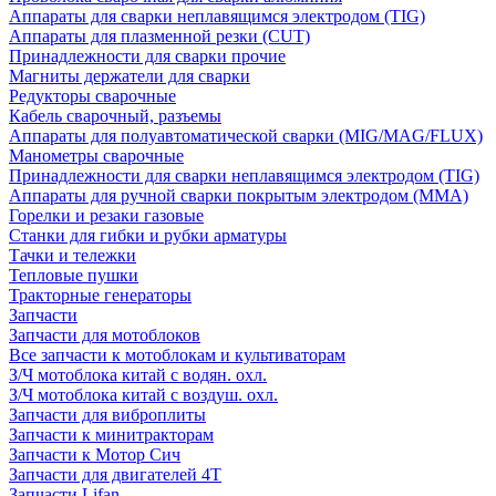
Аппараты для сварки неплавящимся электродом (TIG)
Аппараты для плазменной резки (CUT)
Принадлежности для сварки прочие
Магниты держатели для сварки
Редукторы сварочные
Кабель сварочный, разъемы
Аппараты для полуавтоматической сварки (MIG/MAG/FLUX)
Манометры сварочные
Принадлежности для сварки неплавящимся электродом (TIG)
Аппараты для ручной сварки покрытым электродом (MMA)
Горелки и резаки газовые
Станки для гибки и рубки арматуры
Тачки и тележки
Тепловые пушки
Тракторные генераторы
Запчасти
Запчасти для мотоблоков
Все запчасти к мотоблокам и культиваторам
З/Ч мотоблока китай с водян. охл.
З/Ч мотоблока китай с воздуш. охл.
Запчасти для виброплиты
Запчасти к минитракторам
Запчасти к Мотор Сич
Запчасти для двигателей 4Т
Запчасти Lifan