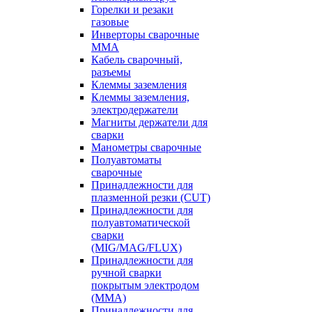
Горелки и резаки
газовые
Инверторы сварочные
ММА
Кабель сварочный,
разъемы
Клеммы заземления
Клеммы заземления,
электродержатели
Магниты держатели для
сварки
Манометры сварочные
Полуавтоматы
сварочные
Принадлежности для
плазменной резки (CUT)
Принадлежности для
полуавтоматической
сварки
(MIG/MAG/FLUX)
Принадлежности для
ручной сварки
покрытым электродом
(MMA)
Принадлежности для