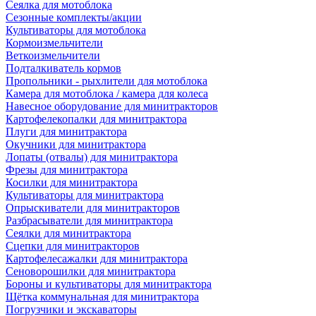
Сеялка для мотоблока
Сезонные комплекты/акции
Культиваторы для мотоблока
Кормоизмельчители
Веткоизмельчители
Подталкиватель кормов
Пропольники - рыхлители для мотоблока
Камера для мотоблока / камера для колеса
Навесное оборудование для минитракторов
Картофелекопалки для минитрактора
Плуги для минитрактора
Окучники для минитрактора
Лопаты (отвалы) для минитрактора
Фрезы для минитрактора
Косилки для минитрактора
Культиваторы для минитрактора
Опрыскиватели для минитракторов
Разбрасыватели для минитрактора
Сеялки для минитрактора
Сцепки для минитракторов
Картофелесажалки для минитрактора
Сеноворошилки для минитрактора
Бороны и культиваторы для минитрактора
Щётка коммунальная для минитрактора
Погрузчики и экскаваторы