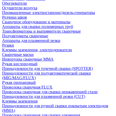
Обогреватели
Осушители воздуха
Промышленные электростанции/дизель-генераторы
Резчики швов
Сварочное оборудование и материалы
Аппараты для сварки полимерных труб
Трансформаторы и выпрямители сварочные
Полуавтоматы сварочные
Аппараты для плазменной резки
Резаки
Клеммы заземления, электродержатели
Сварочные маски
Инверторы сварочные ММА
Рукав кислородный
Принадлежности для точечной сварки (SPOTTER)
Принадлежности для полуавтоматической сварки
(MIG/MAG/FLUX)
Рукав пропановый
Проволока сварочная FLUX
Проволока сварочная для сварки нержавеющей стали
Принадлежности для плазменной резки (CUT)
Клеммы заземления
Принадлежности для ручной сварки покрытым электродом
(MMA)
Проволока сварочная для сварки алюминия