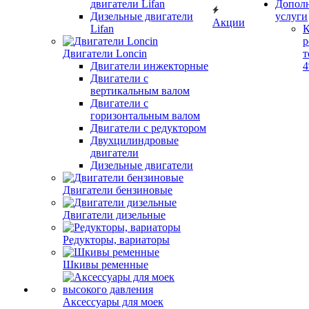
двигатели Lifan
Допол
Дизельные двигатели
услуги
Акции
Lifan
К
р
Двигатели Loncin
т
Двигатели инжекторные
Двигатели с
вертикальным валом
Двигатели с
горизонтальным валом
Двигатели с редуктором
Двухцилиндровые
двигатели
Дизельные двигатели
Двигатели бензиновые
Двигатели дизельные
Редукторы, вариаторы
Шкивы ременные
Аксессуары для моек