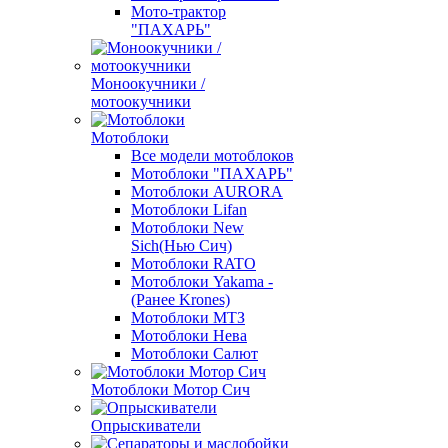
Мото-трактор
"ПАХАРЬ"
Моноокучники /
мотоокучники
Мотоблоки
Все модели мотоблоков
Мотоблоки "ПАХАРЬ"
Мотоблоки AURORA
Мотоблоки Lifan
Мотоблоки New
Sich(Нью Сич)
Мотоблоки RATO
Мотоблоки Yakama -
(Ранее Krones)
Мотоблоки МТЗ
Мотоблоки Нева
Мотоблоки Салют
Мотоблоки Мотор Сич
Опрыскиватели