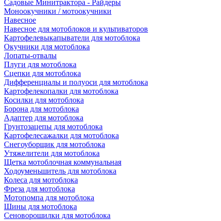
Садовые Минитрактора - Райдеры
Моноокучники / мотоокучники
Навесное
Навесное для мотоблоков и культиваторов
Картофелевыкапыватели для мотоблока
Окучники для мотоблока
Лопаты-отвалы
Плуги для мотоблока
Сцепки для мотоблока
Дифференциалы и полуоси для мотоблока
Картофелекопалки для мотоблока
Косилки для мотоблока
Борона для мотоблока
Адаптер для мотоблока
Грунтозацепы для мотоблока
Картофелесажалки для мотоблока
Снегоуборщик для мотоблока
Утяжелители для мотоблока
Щетка мотоблочная коммунальная
Ходоуменьшитель для мотоблока
Колеса для мотоблока
Фреза для мотоблока
Мотопомпа для мотоблока
Шины для мотоблока
Сеноворошилки для мотоблока