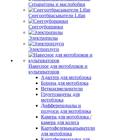
Сепараторы и маслобойки
Снегоотбрасыватели Lifan
Снегоуборщики
Электропилы
Электроплуги
Навесное для мотоблоков и
культиваторов
Адаптер для мотоблока
Борона для мотоблока
Веткоизмельчители
Грунтозацепы для
мотоблока
Дифференциалы и
полуоси для мотоблока
Камера для мотоблока /
камера для колеса
Картофелевыкапыватели
для мотоблока
Картофелекопалки для