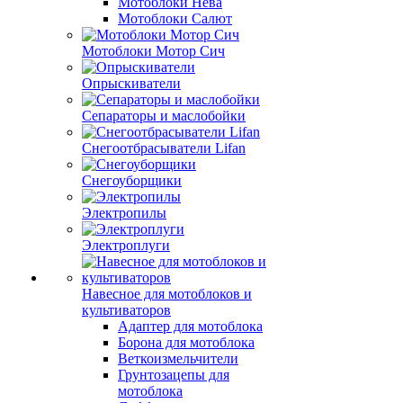
Мотоблоки Нева
Мотоблоки Салют
Мотоблоки Мотор Сич
Опрыскиватели
Сепараторы и маслобойки
Снегоотбрасыватели Lifan
Снегоуборщики
Электропилы
Электроплуги
Навесное для мотоблоков и
культиваторов
Адаптер для мотоблока
Борона для мотоблока
Веткоизмельчители
Грунтозацепы для
мотоблока