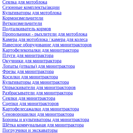
Сеялка для мотоблока
Сезонные комплекты/акции
Культиваторы для мотоблока
Кормоизмельчители
Веткоизмельчители
Подталкиватель кормов
Пропольники - рыхлители для мотоблока
Камера для мотоблока / камера для колеса
Навесное оборудование для минитракторов
Картофелекопалки для минитрактора
Плуги для минитрактора
Окучники для минитрактора
Лопаты (отвалы) для минитрактора
Фрезы для минитрактора
Косилки для минитрактора
Культиваторы для минитрактора
Опрыскиватели для минитракторов
Разбрасыватели для минитрактора
Сеялки для минитрактора
Сцепки для минитракторов
Картофелесажалки для минитрактора
Сеноворошилки для минитрактора
Бороны и культиваторы для минитрактора
Щётка коммунальная для минитрактора
Погрузчики и экскаваторы