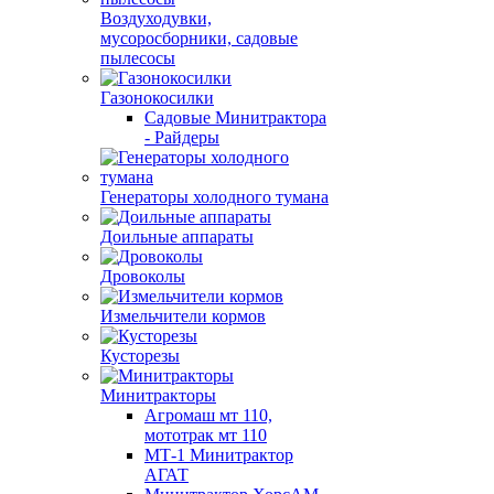
Воздуходувки,
мусоросборники, cадовые
пылесосы
Газонокосилки
Садовые Минитрактора
- Райдеры
Генераторы холодного тумана
Доильные аппараты
Дровоколы
Измельчители кормов
Кусторезы
Минитракторы
Агромаш мт 110,
мототрак мт 110
МТ-1 Минитрактор
АГАТ