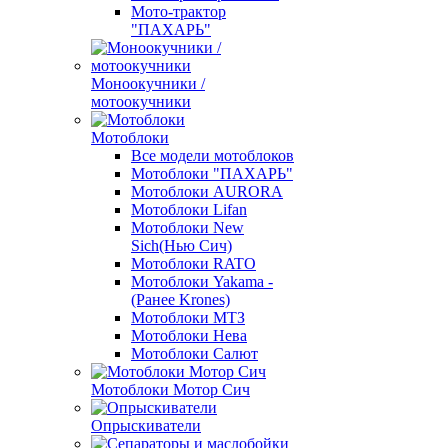
Мото-трактор
"ПАХАРЬ"
Моноокучники /
мотоокучники
Мотоблоки
Все модели мотоблоков
Мотоблоки "ПАХАРЬ"
Мотоблоки AURORA
Мотоблоки Lifan
Мотоблоки New
Sich(Нью Сич)
Мотоблоки RATO
Мотоблоки Yakama -
(Ранее Krones)
Мотоблоки МТЗ
Мотоблоки Нева
Мотоблоки Салют
Мотоблоки Мотор Сич
Опрыскиватели