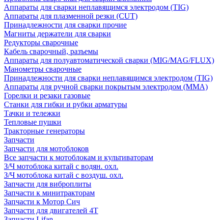
Аппараты для сварки неплавящимся электродом (TIG)
Аппараты для плазменной резки (CUT)
Принадлежности для сварки прочие
Магниты держатели для сварки
Редукторы сварочные
Кабель сварочный, разъемы
Аппараты для полуавтоматической сварки (MIG/MAG/FLUX)
Манометры сварочные
Принадлежности для сварки неплавящимся электродом (TIG)
Аппараты для ручной сварки покрытым электродом (MMA)
Горелки и резаки газовые
Станки для гибки и рубки арматуры
Тачки и тележки
Тепловые пушки
Тракторные генераторы
Запчасти
Запчасти для мотоблоков
Все запчасти к мотоблокам и культиваторам
З/Ч мотоблока китай с водян. охл.
З/Ч мотоблока китай с воздуш. охл.
Запчасти для виброплиты
Запчасти к минитракторам
Запчасти к Мотор Сич
Запчасти для двигателей 4Т
Запчасти Lifan