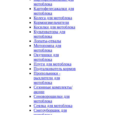
мотоблока
Картофелесажалки для
мотоблока
Колеса для мотоблока
Кормоизмельчители
Косилки для мотоблока
Культиваторы для
мотоблока
Лопаты-отвалы
Мотопомпа для
мотоблока
Окучники для
мотоблока
Плуги для мотоблока
Подталкиватель кормов
Пропольники -
рыхлители для
мотоблока
Сезонные комплекты/
акции
Сеноворошилки для
мотоблока
Сеялка для мотоблока
Снегоуборщик для
мотоблока