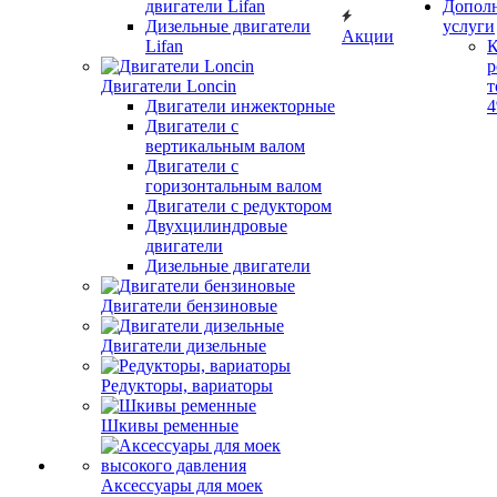
двигатели Lifan
Допол
Дизельные двигатели
услуги
Акции
Lifan
К
р
Двигатели Loncin
т
Двигатели инжекторные
Двигатели с
вертикальным валом
Двигатели с
горизонтальным валом
Двигатели с редуктором
Двухцилиндровые
двигатели
Дизельные двигатели
Двигатели бензиновые
Двигатели дизельные
Редукторы, вариаторы
Шкивы ременные
Аксессуары для моек