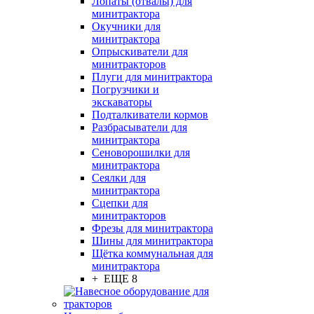
Лопаты (отвалы) для
минитрактора
Окучники для
минитрактора
Опрыскиватели для
минитракторов
Плуги для минитрактора
Погрузчики и
экскаваторы
Подталкиватели кормов
Разбрасыватели для
минитрактора
Сеноворошилки для
минитрактора
Сеялки для
минитрактора
Сцепки для
минитракторов
Фрезы для минитрактора
Шины для минитрактора
Щётка коммунальная для
минитрактора
+ ЕЩЕ 8