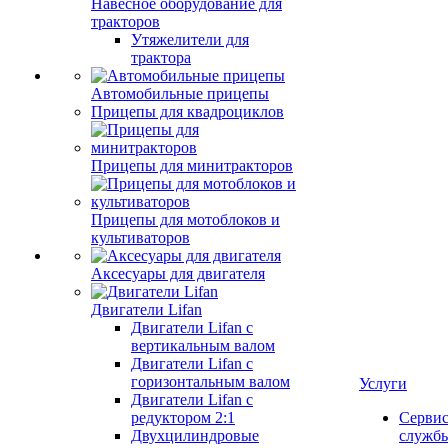
Навесное оборудование для
тракторов
Утяжелители для
трактора
Автомобильные прицепы
Прицепы для квадроциклов
Прицепы для минитракторов
Прицепы для мотоблоков и
культиваторов
Аксесуары для двигателя
Двигатели Lifan
Двигатели Lifan с
вертикальным валом
Двигатели Lifan с
горизонтальным валом
Услуги
Двигатели Lifan с
редуктором 2:1
Серви
Двухцилиндровые
служб