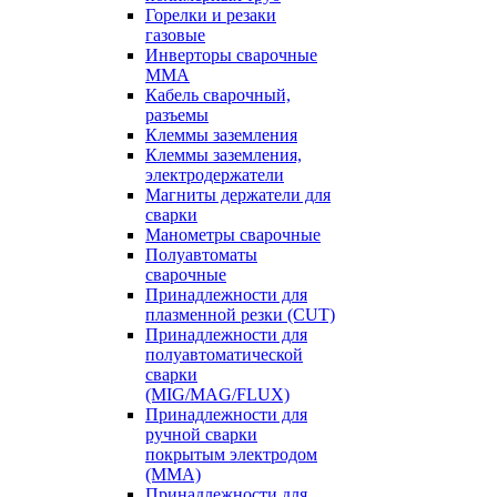
Горелки и резаки
газовые
Инверторы сварочные
ММА
Кабель сварочный,
разъемы
Клеммы заземления
Клеммы заземления,
электродержатели
Магниты держатели для
сварки
Манометры сварочные
Полуавтоматы
сварочные
Принадлежности для
плазменной резки (CUT)
Принадлежности для
полуавтоматической
сварки
(MIG/MAG/FLUX)
Принадлежности для
ручной сварки
покрытым электродом
(MMA)
Принадлежности для