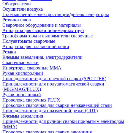
Обогреватели
Осушители воздуха
Промышленные электростанции/дизель-генераторы
Резчики швов
Сварочное оборудование и материалы
Аппараты для сварки полимерных труб
Трансформаторы и выпрямители сварочные
Полуавтоматы сварочные
Аппараты для плазменной резки
Резаки
Клеммы заземления, электродержатели
Сварочные маски
Инверторы сварочные ММА
Рукав кислородный
Принадлежности для точечной сварки (SPOTTER)
Принадлежности для полуавтоматической сварки
(MIG/MAG/FLUX)
Рукав пропановый
Проволока сварочная FLUX
Проволока сварочная для сварки нержавеющей стали
Принадлежности для плазменной резки (CUT)
Клеммы заземления
Принадлежности для ручной сварки покрытым электродом
(MMA)
Проволока сварочная для сварки алюминия