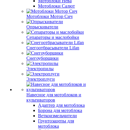
Мотоблоки Нева
Мотоблоки Салют
Мотоблоки Мотор Сич
Опрыскиватели
Сепараторы и маслобойки
Снегоотбрасыватели Lifan
Снегоуборщики
Электропилы
Электроплуги
Навесное для мотоблоков и
культиваторов
Адаптер для мотоблока
Борона для мотоблока
Веткоизмельчители
Грунтозацепы для
мотоблока