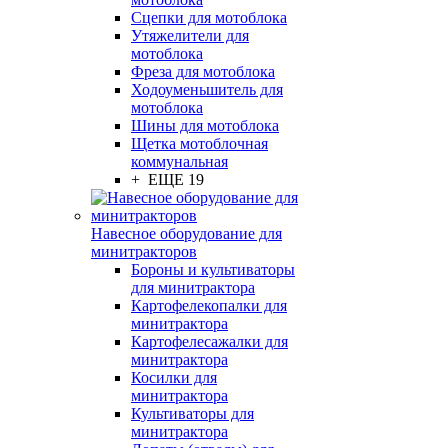
Сцепки для мотоблока
Утяжелители для
мотоблока
Фреза для мотоблока
Ходоуменьшитель для
мотоблока
Шины для мотоблока
Щетка мотоблочная
коммунальная
+ ЕЩЕ 19
Навесное оборудование для
минитракторов
Бороны и культиваторы
для минитрактора
Картофелекопалки для
минитрактора
Картофелесажалки для
минитрактора
Косилки для
минитрактора
Культиваторы для
минитрактора