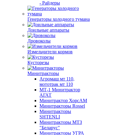
- Райдеры
Генераторы холодного тумана
Доильные аппараты
Дровоколы
Измельчители кормов
Кусторезы
Минитракторы
Агромаш мт 110,
мототрак мт 110
МТ-1 Минитрактор
АГАТ
Минитрактор ХорсАМ
Минитракторы Rossel
Минитракторы
SHTENLI
Минитракторы МТЗ
"Беларус"
Минитракторы УГРА