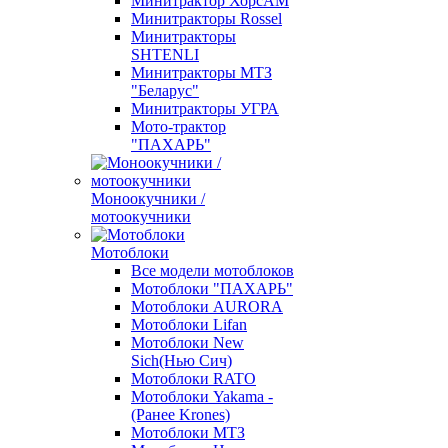
Минитрактор ХорсАМ
Минитракторы Rossel
Минитракторы
SHTENLI
Минитракторы МТЗ
"Беларус"
Минитракторы УГРА
Мото-трактор
"ПАХАРЬ"
Моноокучники /
мотоокучники
Мотоблоки
Все модели мотоблоков
Мотоблоки "ПАХАРЬ"
Мотоблоки AURORA
Мотоблоки Lifan
Мотоблоки New
Sich(Нью Сич)
Мотоблоки RATO
Мотоблоки Yakama -
(Ранее Krones)
Мотоблоки МТЗ