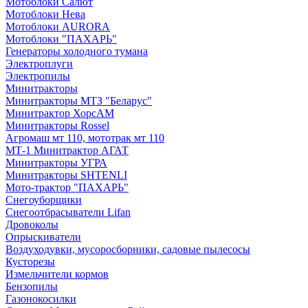
Мотоблоки Салют
Мотоблоки Нева
Мотоблоки AURORA
Мотоблоки "ПАХАРЬ"
Генераторы холодного тумана
Электроплуги
Электропилы
Минитракторы
Минитракторы МТЗ "Беларус"
Минитрактор ХорсАМ
Минитракторы Rossel
Агромаш мт 110, мототрак мт 110
МТ-1 Минитрактор АГАТ
Минитракторы УГРА
Минитракторы SHTENLI
Мото-трактор "ПАХАРЬ"
Снегоуборщики
Снегоотбрасыватели Lifan
Дровоколы
Опрыскиватели
Воздуходувки, мусоросборники, cадовые пылесосы
Кусторезы
Измельчители кормов
Бензопилы
Газонокосилки