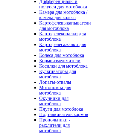
Дифференциалы и
полуоси для мотоблока
Камера для мотоблока /
камера для колеса
Картофелевыкапыватели
для мотоблока
Картофелекопалки для
мотоблока
Картофелесажалки для
мотоблока
Колеса для мотоблока
Кормоизмельчители
Косилки для мотоблока
Культиваторы для
мотоблока
Лопаты-отвалы
Мотопомпа для
мотоблока
Окучники для
мотоблока
Плуги для мотоблока
Подталкиватель кормов
Пропольники -
рыхлители для
мотоблока