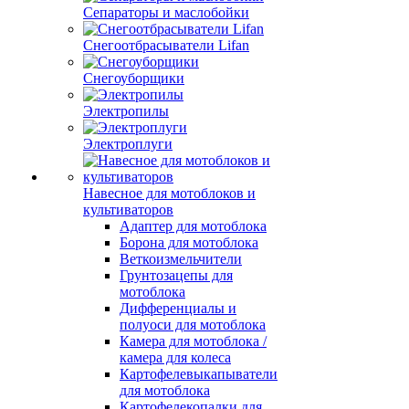
Сепараторы и маслобойки
Снегоотбрасыватели Lifan
Снегоуборщики
Электропилы
Электроплуги
Навесное для мотоблоков и
культиваторов
Адаптер для мотоблока
Борона для мотоблока
Веткоизмельчители
Грунтозацепы для
мотоблока
Дифференциалы и
полуоси для мотоблока
Камера для мотоблока /
камера для колеса
Картофелевыкапыватели
для мотоблока
Картофелекопалки для