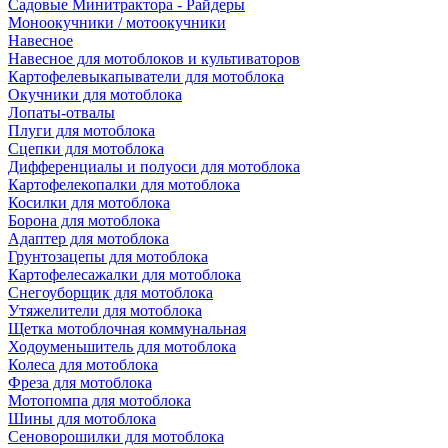
Садовые Минитрактора - Райдеры
Моноокучники / мотоокучники
Навесное
Навесное для мотоблоков и культиваторов
Картофелевыкапыватели для мотоблока
Окучники для мотоблока
Лопаты-отвалы
Плуги для мотоблока
Сцепки для мотоблока
Дифференциалы и полуоси для мотоблока
Картофелекопалки для мотоблока
Косилки для мотоблока
Борона для мотоблока
Адаптер для мотоблока
Грунтозацепы для мотоблока
Картофелесажалки для мотоблока
Снегоуборщик для мотоблока
Утяжелители для мотоблока
Щетка мотоблочная коммунальная
Ходоуменьшитель для мотоблока
Колеса для мотоблока
Фреза для мотоблока
Мотопомпа для мотоблока
Шины для мотоблока
Сеноворошилки для мотоблока