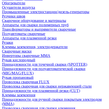
Обогреватели
Осушители воздуха
Промышленные электростанции/дизель-генераторы
Резчики швов
Сварочное оборудование и материалы
Аппараты для сварки полимерных труб
Трансформаторы и выпрямители сварочные
Полуавтоматы сварочные
Аппараты для плазменной резки
Резаки
Клеммы заземления, электродержатели
Сварочные маски
Инверторы сварочные ММА
Рукав кислородный
Принадлежности для точечной сварки (SPOTTER)
Принадлежности для полуавтоматической сварки
(MIG/MAG/FLUX)
Рукав пропановый
Проволока сварочная FLUX
Проволока сварочная для сварки нержавеющей стали
Принадлежности для плазменной резки (CUT)
Клеммы заземления
Принадлежности для ручной сварки покрытым электродом
(MMA)
Проволока сварочная для сварки алюминия