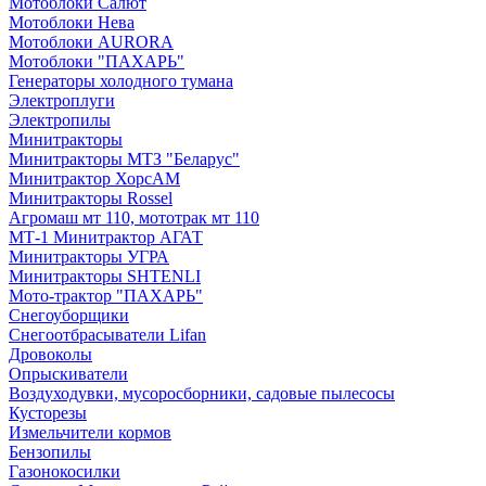
Мотоблоки Салют
Мотоблоки Нева
Мотоблоки AURORA
Мотоблоки "ПАХАРЬ"
Генераторы холодного тумана
Электроплуги
Электропилы
Минитракторы
Минитракторы МТЗ "Беларус"
Минитрактор ХорсАМ
Минитракторы Rossel
Агромаш мт 110, мототрак мт 110
МТ-1 Минитрактор АГАТ
Минитракторы УГРА
Минитракторы SHTENLI
Мото-трактор "ПАХАРЬ"
Снегоуборщики
Снегоотбрасыватели Lifan
Дровоколы
Опрыскиватели
Воздуходувки, мусоросборники, cадовые пылесосы
Кусторезы
Измельчители кормов
Бензопилы
Газонокосилки