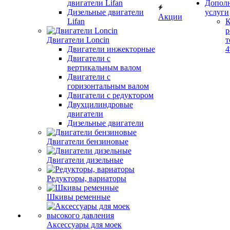
двигатели Lifan
Допол
Дизельные двигатели
услуги
Акции
Lifan
К
р
Двигатели Loncin
т
Двигатели инжекторные
Двигатели с
вертикальным валом
Двигатели с
горизонтальным валом
Двигатели с редуктором
Двухцилиндровые
двигатели
Дизельные двигатели
Двигатели бензиновые
Двигатели дизельные
Редукторы, вариаторы
Шкивы ременные
Аксессуары для моек