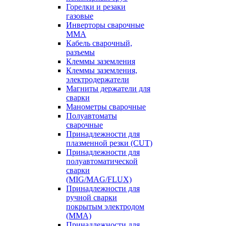
Горелки и резаки
газовые
Инверторы сварочные
ММА
Кабель сварочный,
разъемы
Клеммы заземления
Клеммы заземления,
электродержатели
Магниты держатели для
сварки
Манометры сварочные
Полуавтоматы
сварочные
Принадлежности для
плазменной резки (CUT)
Принадлежности для
полуавтоматической
сварки
(MIG/MAG/FLUX)
Принадлежности для
ручной сварки
покрытым электродом
(MMA)
Принадлежности для