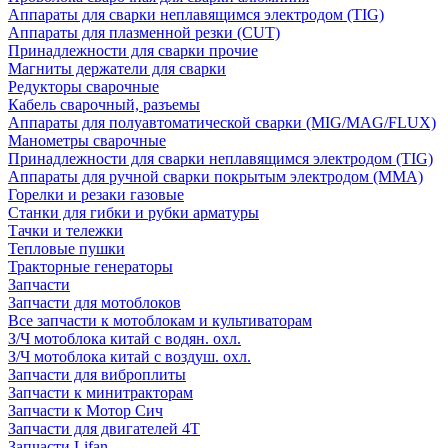
Аппараты для сварки неплавящимся электродом (TIG)
Аппараты для плазменной резки (CUT)
Принадлежности для сварки прочие
Магниты держатели для сварки
Редукторы сварочные
Кабель сварочный, разъемы
Аппараты для полуавтоматической сварки (MIG/MAG/FLUX)
Манометры сварочные
Принадлежности для сварки неплавящимся электродом (TIG)
Аппараты для ручной сварки покрытым электродом (MMA)
Горелки и резаки газовые
Станки для гибки и рубки арматуры
Тачки и тележки
Тепловые пушки
Тракторные генераторы
Запчасти
Запчасти для мотоблоков
Все запчасти к мотоблокам и культиваторам
З/Ч мотоблока китай с водян. охл.
З/Ч мотоблока китай с воздуш. охл.
Запчасти для виброплиты
Запчасти к минитракторам
Запчасти к Мотор Сич
Запчасти для двигателей 4Т
Запчасти Lifan