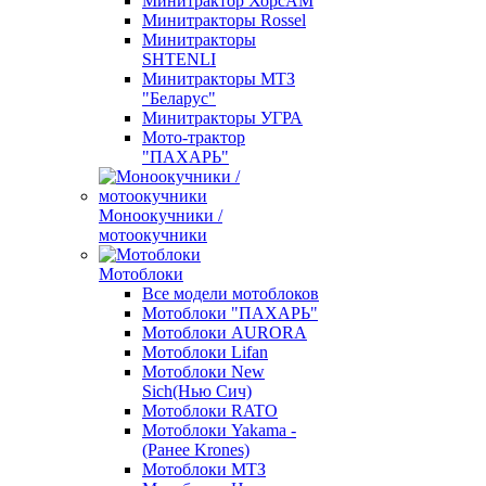
Минитрактор ХорсАМ
Минитракторы Rossel
Минитракторы
SHTENLI
Минитракторы МТЗ
"Беларус"
Минитракторы УГРА
Мото-трактор
"ПАХАРЬ"
Моноокучники /
мотоокучники
Мотоблоки
Все модели мотоблоков
Мотоблоки "ПАХАРЬ"
Мотоблоки AURORA
Мотоблоки Lifan
Мотоблоки New
Sich(Нью Сич)
Мотоблоки RATO
Мотоблоки Yakama -
(Ранее Krones)
Мотоблоки МТЗ