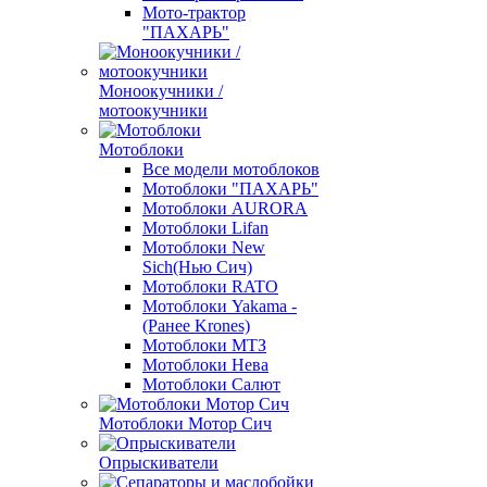
Мото-трактор
"ПАХАРЬ"
Моноокучники /
мотоокучники
Мотоблоки
Все модели мотоблоков
Мотоблоки "ПАХАРЬ"
Мотоблоки AURORA
Мотоблоки Lifan
Мотоблоки New
Sich(Нью Сич)
Мотоблоки RATO
Мотоблоки Yakama -
(Ранее Krones)
Мотоблоки МТЗ
Мотоблоки Нева
Мотоблоки Салют
Мотоблоки Мотор Сич
Опрыскиватели