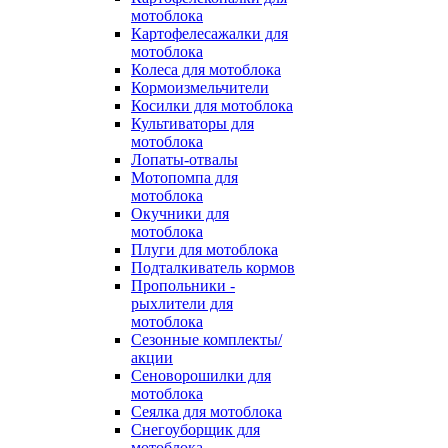
мотоблока
Картофелесажалки для
мотоблока
Колеса для мотоблока
Кормоизмельчители
Косилки для мотоблока
Культиваторы для
мотоблока
Лопаты-отвалы
Мотопомпа для
мотоблока
Окучники для
мотоблока
Плуги для мотоблока
Подталкиватель кормов
Пропольники -
рыхлители для
мотоблока
Сезонные комплекты/
акции
Сеноворошилки для
мотоблока
Сеялка для мотоблока
Снегоуборщик для
мотоблока