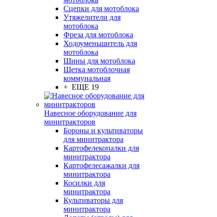
Сцепки для мотоблока
Утяжелители для
мотоблока
Фреза для мотоблока
Ходоуменьшитель для
мотоблока
Шины для мотоблока
Щетка мотоблочная
коммунальная
+ ЕЩЕ 19
Навесное оборудование для
минитракторов
Бороны и культиваторы
для минитрактора
Картофелекопалки для
минитрактора
Картофелесажалки для
минитрактора
Косилки для
минитрактора
Культиваторы для
минитрактора