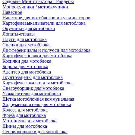
Садовые Минитрактора - Райдеры
Моноокучники / мотоокучники
Навесное
Навесное для мотоблоков и культиваторов
Картофелевыкапыватели для мотоблока
Окучники для мотоблока
Лопаты-отвалы
Плуги для мотоблока
Сцепки для мотоблока
Дифференциалы и полуоси для мотоблока
Картофелекопалки для мотоблока
Косилки для мотоблока
Борона для мотоблока
Адаптер для мотоблока
Грунтозацепы для мотоблока
Картофелесажалки для мотоблока
Снегоуборщик для мотоблока
Утяжелители для мотоблока
Щетка мотоблочная коммунальная
Ходоуменьшитель для мотоблока
Колеса для мотоблока
Фреза для мотоблока
Мотопомпа для мотоблока
Шины для мотоблока
Сеноворошилки для мотоблока