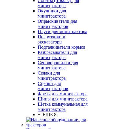
Лопаты (отвалы) для
минитрактора
Окучники для
минитрактора
Опрыскиватели для
минитракторов
Плуги для минитрактора
Погрузчики и
экскаваторы
Подталкиватели кормов
Разбрасыватели для
минитрактора
Сеноворошилки для
минитрактора
Сеялки для
минитрактора
Сцепки для
минитракторов
Фрезы для минитрактора
Шины для минитрактора
Щётка коммунальная для
минитрактора
+ ЕЩЕ 8