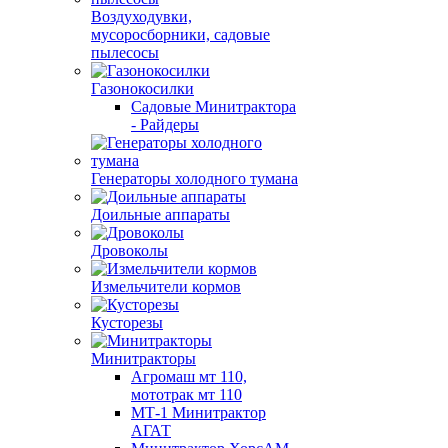
Воздуходувки,
мусоросборники, cадовые
пылесосы
Газонокосилки
Садовые Минитрактора
- Райдеры
Генераторы холодного тумана
Доильные аппараты
Дровоколы
Измельчители кормов
Кусторезы
Минитракторы
Агромаш мт 110,
мототрак мт 110
МТ-1 Минитрактор
АГАТ