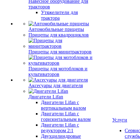
Навесное оборудование для
тракторов
Утяжелители для
трактора
Автомобильные прицепы
Прицепы для квадроциклов
Прицепы для минитракторов
Прицепы для мотоблоков и
культиваторов
Аксесуары для двигателя
Двигатели Lifan
Двигатели Lifan с
вертикальным валом
Двигатели Lifan с
горизонтальным валом
Услуги
Двигатели Lifan с
редуктором 2:1
Серви
Двухцилиндровые
служб