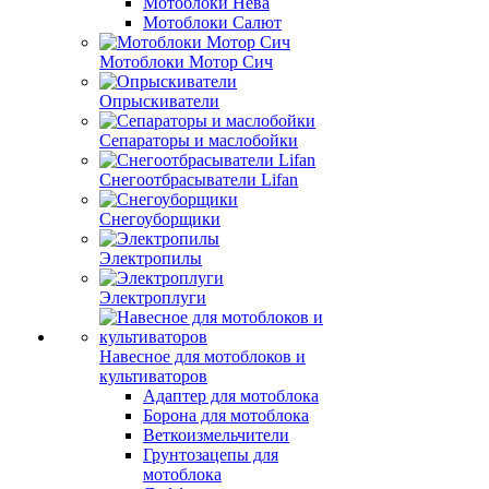
Мотоблоки Нева
Мотоблоки Салют
Мотоблоки Мотор Сич
Опрыскиватели
Сепараторы и маслобойки
Снегоотбрасыватели Lifan
Снегоуборщики
Электропилы
Электроплуги
Навесное для мотоблоков и
культиваторов
Адаптер для мотоблока
Борона для мотоблока
Веткоизмельчители
Грунтозацепы для
мотоблока