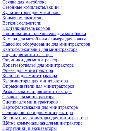
Сеялка для мотоблока
Сезонные комплекты/акции
Культиваторы для мотоблока
Кормоизмельчители
Веткоизмельчители
Подталкиватель кормов
Пропольники - рыхлители для мотоблока
Камера для мотоблока / камера для колеса
Навесное оборудование для минитракторов
Картофелекопалки для минитрактора
Плуги для минитрактора
Окучники для минитрактора
Лопаты (отвалы) для минитрактора
Фрезы для минитрактора
Косилки для минитрактора
Культиваторы для минитрактора
Опрыскиватели для минитракторов
Разбрасыватели для минитрактора
Сеялки для минитрактора
Сцепки для минитракторов
Картофелесажалки для минитрактора
Сеноворошилки для минитрактора
Бороны и культиваторы для минитрактора
Щётка коммунальная для минитрактора
Погрузчики и экскаваторы