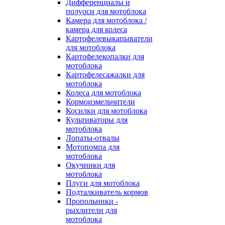
Дифференциалы и
полуоси для мотоблока
Камера для мотоблока /
камера для колеса
Картофелевыкапыватели
для мотоблока
Картофелекопалки для
мотоблока
Картофелесажалки для
мотоблока
Колеса для мотоблока
Кормоизмельчители
Косилки для мотоблока
Культиваторы для
мотоблока
Лопаты-отвалы
Мотопомпа для
мотоблока
Окучники для
мотоблока
Плуги для мотоблока
Подталкиватель кормов
Пропольники -
рыхлители для
мотоблока