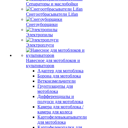
Сепараторы и маслобойки
Снегоотбрасыватели Lifan
Снегоуборщики
Электропилы
Электроплуги
Навесное для мотоблоков и
культиваторов
Адаптер для мотоблока
Борона для мотоблока
Веткоизмельчители
Грунтозацепы для
мотоблока
Дифференциалы и
полуоси для мотоблока
Камера для мотоблока /
камера для колеса
Картофелевыкапыватели
для мотоблока
Картофелекопалки для