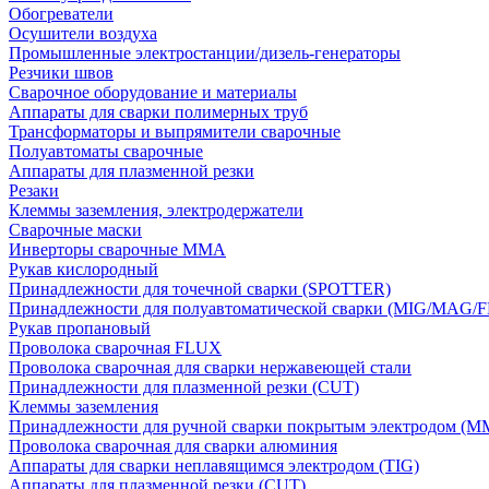
Обогреватели
Осушители воздуха
Промышленные электростанции/дизель-генераторы
Резчики швов
Сварочное оборудование и материалы
Аппараты для сварки полимерных труб
Трансформаторы и выпрямители сварочные
Полуавтоматы сварочные
Аппараты для плазменной резки
Резаки
Клеммы заземления, электродержатели
Сварочные маски
Инверторы сварочные ММА
Рукав кислородный
Принадлежности для точечной сварки (SPOTTER)
Принадлежности для полуавтоматической сварки (MIG/MAG/
Рукав пропановый
Проволока сварочная FLUX
Проволока сварочная для сварки нержавеющей стали
Принадлежности для плазменной резки (CUT)
Клеммы заземления
Принадлежности для ручной сварки покрытым электродом (M
Проволока сварочная для сварки алюминия
Аппараты для сварки неплавящимся электродом (TIG)
Аппараты для плазменной резки (CUT)