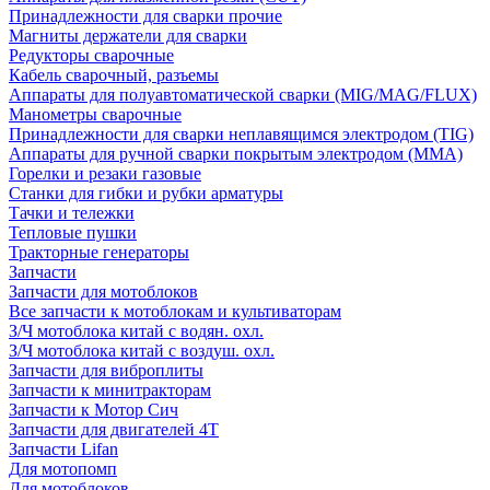
Принадлежности для сварки прочие
Магниты держатели для сварки
Редукторы сварочные
Кабель сварочный, разъемы
Аппараты для полуавтоматической сварки (MIG/MAG/FLUX)
Манометры сварочные
Принадлежности для сварки неплавящимся электродом (TIG)
Аппараты для ручной сварки покрытым электродом (MMA)
Горелки и резаки газовые
Станки для гибки и рубки арматуры
Тачки и тележки
Тепловые пушки
Тракторные генераторы
Запчасти
Запчасти для мотоблоков
Все запчасти к мотоблокам и культиваторам
З/Ч мотоблока китай с водян. охл.
З/Ч мотоблока китай с воздуш. охл.
Запчасти для виброплиты
Запчасти к минитракторам
Запчасти к Мотор Сич
Запчасти для двигателей 4Т
Запчасти Lifan
Для мотопомп
Для мотоблоков