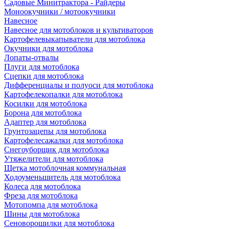
Садовые Минитрактора - Райдеры
Моноокучники / мотоокучники
Навесное
Навесное для мотоблоков и культиваторов
Картофелевыкапыватели для мотоблока
Окучники для мотоблока
Лопаты-отвалы
Плуги для мотоблока
Сцепки для мотоблока
Дифференциалы и полуоси для мотоблока
Картофелекопалки для мотоблока
Косилки для мотоблока
Борона для мотоблока
Адаптер для мотоблока
Грунтозацепы для мотоблока
Картофелесажалки для мотоблока
Снегоуборщик для мотоблока
Утяжелители для мотоблока
Щетка мотоблочная коммунальная
Ходоуменьшитель для мотоблока
Колеса для мотоблока
Фреза для мотоблока
Мотопомпа для мотоблока
Шины для мотоблока
Сеноворошилки для мотоблока