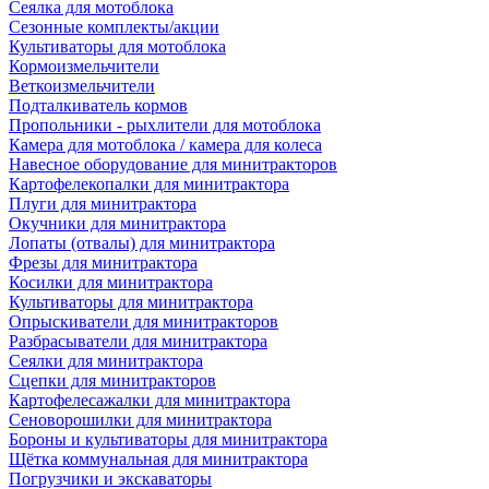
Сеялка для мотоблока
Сезонные комплекты/акции
Культиваторы для мотоблока
Кормоизмельчители
Веткоизмельчители
Подталкиватель кормов
Пропольники - рыхлители для мотоблока
Камера для мотоблока / камера для колеса
Навесное оборудование для минитракторов
Картофелекопалки для минитрактора
Плуги для минитрактора
Окучники для минитрактора
Лопаты (отвалы) для минитрактора
Фрезы для минитрактора
Косилки для минитрактора
Культиваторы для минитрактора
Опрыскиватели для минитракторов
Разбрасыватели для минитрактора
Сеялки для минитрактора
Сцепки для минитракторов
Картофелесажалки для минитрактора
Сеноворошилки для минитрактора
Бороны и культиваторы для минитрактора
Щётка коммунальная для минитрактора
Погрузчики и экскаваторы