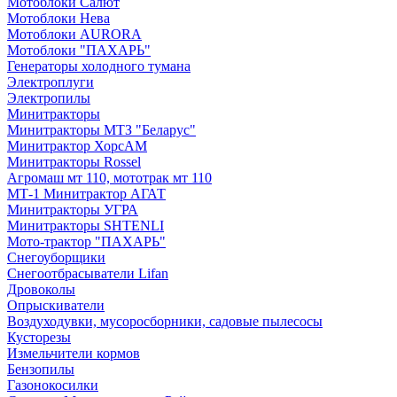
Мотоблоки Салют
Мотоблоки Нева
Мотоблоки AURORA
Мотоблоки "ПАХАРЬ"
Генераторы холодного тумана
Электроплуги
Электропилы
Минитракторы
Минитракторы МТЗ "Беларус"
Минитрактор ХорсАМ
Минитракторы Rossel
Агромаш мт 110, мототрак мт 110
МТ-1 Минитрактор АГАТ
Минитракторы УГРА
Минитракторы SHTENLI
Мото-трактор "ПАХАРЬ"
Снегоуборщики
Снегоотбрасыватели Lifan
Дровоколы
Опрыскиватели
Воздуходувки, мусоросборники, cадовые пылесосы
Кусторезы
Измельчители кормов
Бензопилы
Газонокосилки