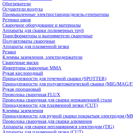
Обогреватели
Осушители воздуха
Промышленные электростанции/дизель-генераторы
Резчики швов
Сварочное оборудование и материалы
Аппараты для сварки полимерных труб
Трансформаторы и выпрямители сварочные
Полуавтоматы сварочные
Аппараты для плазменной резки
Резаки
Клеммы заземления, электродержатели
Сварочные маски
Инверторы сварочные ММА
Рукав кислородный
Принадлежности для точечной сварки (SPOTTER)
Принадлежности для полуавтоматической сварки (MIG/MAG/
Рукав пропановый
Проволока сварочная FLUX
Проволока сварочная для сварки нержавеющей стали
Принадлежности для плазменной резки (CUT)
Клеммы заземления
Принадлежности для ручной сварки покрытым электродом (M
Проволока сварочная для сварки алюминия
Аппараты для сварки неплавящимся электродом (TIG)
Аппараты для плазменной резки (CUT)