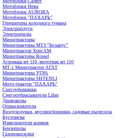
Мотоблоки Салют
Мотоблоки Нева
Мотоблоки AURORA
Мотоблоки "ПАХАРЬ"
Генераторы холодного тумана
Электроплуги
Электропилы
Минитракторы
Минитракторы МТЗ "Беларус"
Минитрактор ХорсАМ
Минитракторы Rossel
Агромаш мт 110, мототрак мт 110
МТ-1 Минитрактор АГАТ
Минитракторы УГРА
Минитракторы SHTENLI
Мото-трактор "ПАХАРЬ"
Снегоуборщики
Снегоотбрасыватели Lifan
Дровоколы
Опрыскиватели
Воздуходувки, мусоросборники, cадовые пылесосы
Кусторезы
Измельчители кормов
Бензопилы
Газонокосилки