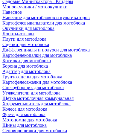
Садовые Минитрактора - Райдеры
Моноокучники / мотоокучники
Навесное
Навесное для мотоблоков и культиваторов
Картофелевыкапыватели для мотоблока
Окучники для мотоблока
Лопаты-отвалы
Плуги для мотоблока
Сцепки для мотоблока
Дифференциалы и полуоси для мотоблока
Картофелекопалки для мотоблока
Косилки для мотоблока
Борона для мотоблока
Адаптер для мотоблока
Грунтозацепы для мотоблока
Картофелесажалки для мотоблока
Снегоуборщик для мотоблока
Утяжелители для мотоблока
Щетка мотоблочная коммунальная
Ходоуменьшитель для мотоблока
Колеса для мотоблока
Фреза для мотоблока
Мотопомпа для мотоблока
Шины для мотоблока
Сеноворошилки для мотоблока