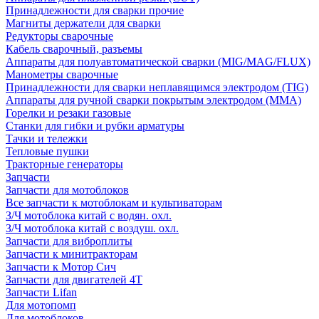
Принадлежности для сварки прочие
Магниты держатели для сварки
Редукторы сварочные
Кабель сварочный, разъемы
Аппараты для полуавтоматической сварки (MIG/MAG/FLUX)
Манометры сварочные
Принадлежности для сварки неплавящимся электродом (TIG)
Аппараты для ручной сварки покрытым электродом (MMA)
Горелки и резаки газовые
Станки для гибки и рубки арматуры
Тачки и тележки
Тепловые пушки
Тракторные генераторы
Запчасти
Запчасти для мотоблоков
Все запчасти к мотоблокам и культиваторам
З/Ч мотоблока китай с водян. охл.
З/Ч мотоблока китай с воздуш. охл.
Запчасти для виброплиты
Запчасти к минитракторам
Запчасти к Мотор Сич
Запчасти для двигателей 4Т
Запчасти Lifan
Для мотопомп
Для мотоблоков