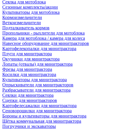
Сеялка для мотоблока
Сезонные комплекты/акции
Культиваторы для мотоблока
Кормоизмельчители
Веткоизмельчители
Подталкиватель кормов
Пропольники - рыхлители для мотоблока
Камера для мотоблока / камера для колеса
Навесное оборудование для минитракторов
Картофелекопалки для минитрактора
Плуги для минитрактора
Окучники для минитрактора
Лопаты (отвалы) для минитрактора
Фрезы для минитрактора
Косилки для минитрактора
Культиваторы для минитрактора
Опрыскиватели для минитракторов
Разбрасыватели для минитрактора
Сеялки для минитрактора
Сцепки для минитракторов
Картофелесажалки для минитрактора
Сеноворошилки для минитрактора
Бороны и культиваторы для минитрактора
Щётка коммунальная для минитрактора
Погрузчики и экскаваторы