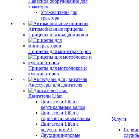
Навесное оборудование для
тракторов
Утяжелители для
трактора
Автомобильные прицепы
Прицепы для квадроциклов
Прицепы для минитракторов
Прицепы для мотоблоков и
культиваторов
Аксесуары для двигателя
Двигатели Lifan
Двигатели Lifan с
вертикальным валом
Двигатели Lifan с
горизонтальным валом
Услуги
Двигатели Lifan с
редуктором 2:1
Серви
Двухцилиндровые
служб