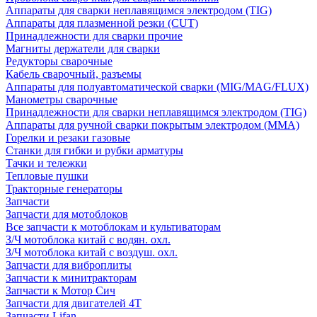
Аппараты для сварки неплавящимся электродом (TIG)
Аппараты для плазменной резки (CUT)
Принадлежности для сварки прочие
Магниты держатели для сварки
Редукторы сварочные
Кабель сварочный, разъемы
Аппараты для полуавтоматической сварки (MIG/MAG/FLUX)
Манометры сварочные
Принадлежности для сварки неплавящимся электродом (TIG)
Аппараты для ручной сварки покрытым электродом (MMA)
Горелки и резаки газовые
Станки для гибки и рубки арматуры
Тачки и тележки
Тепловые пушки
Тракторные генераторы
Запчасти
Запчасти для мотоблоков
Все запчасти к мотоблокам и культиваторам
З/Ч мотоблока китай с водян. охл.
З/Ч мотоблока китай с воздуш. охл.
Запчасти для виброплиты
Запчасти к минитракторам
Запчасти к Мотор Сич
Запчасти для двигателей 4Т
Запчасти Lifan