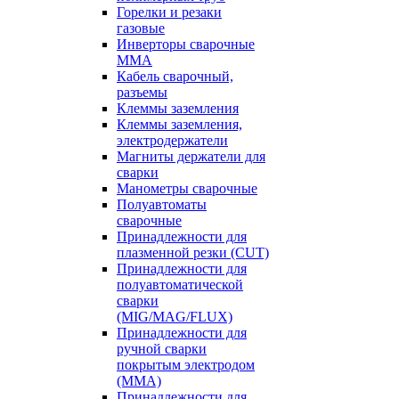
Горелки и резаки
газовые
Инверторы сварочные
ММА
Кабель сварочный,
разъемы
Клеммы заземления
Клеммы заземления,
электродержатели
Магниты держатели для
сварки
Манометры сварочные
Полуавтоматы
сварочные
Принадлежности для
плазменной резки (CUT)
Принадлежности для
полуавтоматической
сварки
(MIG/MAG/FLUX)
Принадлежности для
ручной сварки
покрытым электродом
(MMA)
Принадлежности для