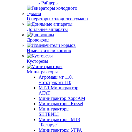
- Райдеры
Генераторы холодного тумана
Доильные аппараты
Дровоколы
Измельчители кормов
Кусторезы
Минитракторы
Агромаш мт 110,
мототрак мт 110
МТ-1 Минитрактор
АГАТ
Минитрактор ХорсАМ
Минитракторы Rossel
Минитракторы
SHTENLI
Минитракторы МТЗ
"Беларус"
Минитракторы УГРА