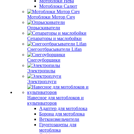
Мотоблоки Нева
Мотоблоки Салют
Мотоблоки Мотор Сич
Опрыскиватели
Сепараторы и маслобойки
Снегоотбрасыватели Lifan
Снегоуборщики
Электропилы
Электроплуги
Навесное для мотоблоков и
культиваторов
Адаптер для мотоблока
Борона для мотоблока
Веткоизмельчители
Грунтозацепы для
мотоблока