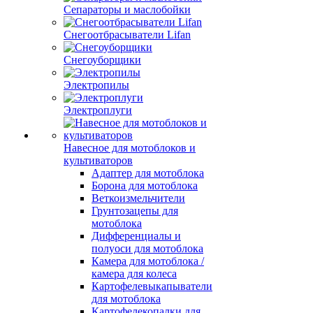
Сепараторы и маслобойки
Снегоотбрасыватели Lifan
Снегоуборщики
Электропилы
Электроплуги
Навесное для мотоблоков и
культиваторов
Адаптер для мотоблока
Борона для мотоблока
Веткоизмельчители
Грунтозацепы для
мотоблока
Дифференциалы и
полуоси для мотоблока
Камера для мотоблока /
камера для колеса
Картофелевыкапыватели
для мотоблока
Картофелекопалки для