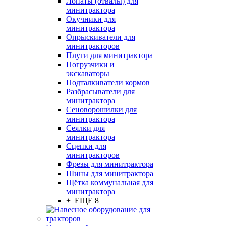
Лопаты (отвалы) для
минитрактора
Окучники для
минитрактора
Опрыскиватели для
минитракторов
Плуги для минитрактора
Погрузчики и
экскаваторы
Подталкиватели кормов
Разбрасыватели для
минитрактора
Сеноворошилки для
минитрактора
Сеялки для
минитрактора
Сцепки для
минитракторов
Фрезы для минитрактора
Шины для минитрактора
Щётка коммунальная для
минитрактора
+ ЕЩЕ 8