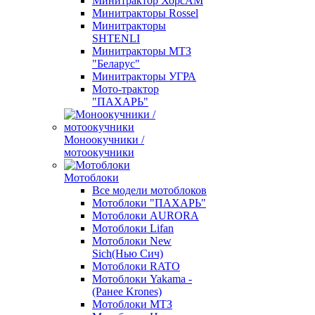
Минитрактор ХорсАМ
Минитракторы Rossel
Минитракторы
SHTENLI
Минитракторы МТЗ
"Беларус"
Минитракторы УГРА
Мото-трактор
"ПАХАРЬ"
Моноокучники /
мотоокучники
Мотоблоки
Все модели мотоблоков
Мотоблоки "ПАХАРЬ"
Мотоблоки AURORA
Мотоблоки Lifan
Мотоблоки New
Sich(Нью Сич)
Мотоблоки RATO
Мотоблоки Yakama -
(Ранее Krones)
Мотоблоки МТЗ