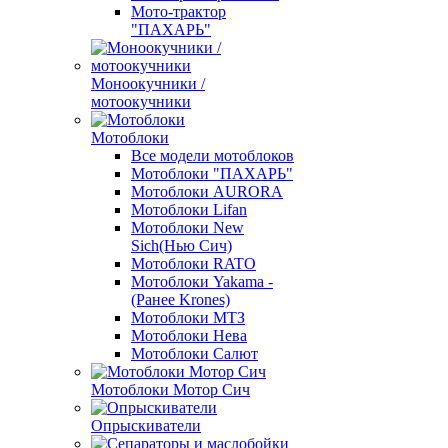
Мото-трактор
"ПАХАРЬ"
Моноокучники /
мотоокучники
Мотоблоки
Все модели мотоблоков
Мотоблоки "ПАХАРЬ"
Мотоблоки AURORA
Мотоблоки Lifan
Мотоблоки New
Sich(Нью Сич)
Мотоблоки RATO
Мотоблоки Yakama -
(Ранее Krones)
Мотоблоки МТЗ
Мотоблоки Нева
Мотоблоки Салют
Мотоблоки Мотор Сич
Опрыскиватели