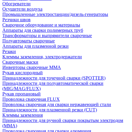
Обогреватели
Осушители воздуха
Промышленные электростанции/дизель-генераторы
Резчики швов
Сварочное оборудование и материалы
Аппараты для сварки полимерных труб
Трансформаторы и выпрямители сварочные
Полуавтоматы сварочные
Аппараты для плазменной резки
Резаки
Клеммы заземления, электродержатели
Сварочные маски
Инверторы сварочные ММА
Рукав кислородный
Принадлежности для точечной сварки (SPOTTER)
Принадлежности для полуавтоматической сварки
(MIG/MAG/FLUX)
Рукав пропановый
Проволока сварочная FLUX
Проволока сварочная для сварки нержавеющей стали
Принадлежности для плазменной резки (CUT)
Клеммы заземления
Принадлежности для ручной сварки покрытым электродом
(MMA)
Проволока сварочная для сварки алюминия