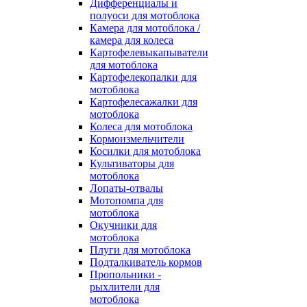
Дифференциалы и
полуоси для мотоблока
Камера для мотоблока /
камера для колеса
Картофелевыкапыватели
для мотоблока
Картофелекопалки для
мотоблока
Картофелесажалки для
мотоблока
Колеса для мотоблока
Кормоизмельчители
Косилки для мотоблока
Культиваторы для
мотоблока
Лопаты-отвалы
Мотопомпа для
мотоблока
Окучники для
мотоблока
Плуги для мотоблока
Подталкиватель кормов
Пропольники -
рыхлители для
мотоблока