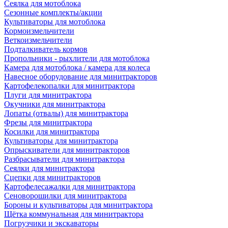
Сеялка для мотоблока
Сезонные комплекты/акции
Культиваторы для мотоблока
Кормоизмельчители
Веткоизмельчители
Подталкиватель кормов
Пропольники - рыхлители для мотоблока
Камера для мотоблока / камера для колеса
Навесное оборудование для минитракторов
Картофелекопалки для минитрактора
Плуги для минитрактора
Окучники для минитрактора
Лопаты (отвалы) для минитрактора
Фрезы для минитрактора
Косилки для минитрактора
Культиваторы для минитрактора
Опрыскиватели для минитракторов
Разбрасыватели для минитрактора
Сеялки для минитрактора
Сцепки для минитракторов
Картофелесажалки для минитрактора
Сеноворошилки для минитрактора
Бороны и культиваторы для минитрактора
Щётка коммунальная для минитрактора
Погрузчики и экскаваторы