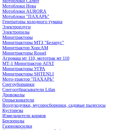
Мотоблоки Салют
Мотоблоки Нева
Мотоблоки AURORA
Мотоблоки "ПАХАРЬ"
Генераторы холодного тумана
Электроплуги
Электропилы
Минитракторы
Минитракторы МТЗ "Беларус"
Минитрактор ХорсАМ
Минитракторы Rossel
Агромаш мт 110, мототрак мт 110
МТ-1 Минитрактор АГАТ
Минитракторы УГРА
Минитракторы SHTENLI
Мото-трактор "ПАХАРЬ"
Снегоуборщики
Снегоотбрасыватели Lifan
Дровоколы
Опрыскиватели
Воздуходувки, мусоросборники, cадовые пылесосы
Кусторезы
Измельчители кормов
Бензопилы
Газонокосилки