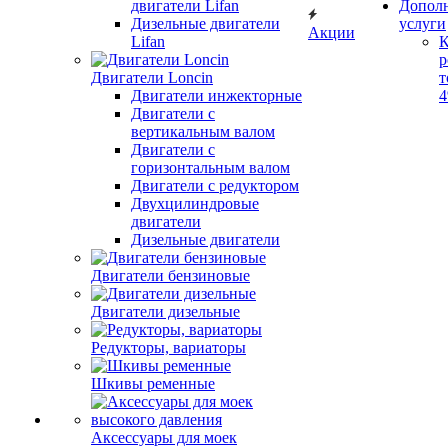
двигатели Lifan
Допол
Дизельные двигатели
услуги
Акции
Lifan
К
р
Двигатели Loncin
т
Двигатели инжекторные
Двигатели с
вертикальным валом
Двигатели с
горизонтальным валом
Двигатели с редуктором
Двухцилиндровые
двигатели
Дизельные двигатели
Двигатели бензиновые
Двигатели дизельные
Редукторы, вариаторы
Шкивы ременные
Аксессуары для моек