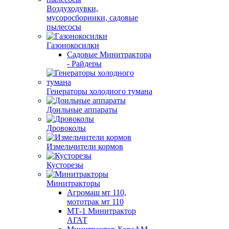
Воздуходувки,
мусоросборники, cадовые
пылесосы
Газонокосилки
Садовые Минитрактора
- Райдеры
Генераторы холодного тумана
Доильные аппараты
Дровоколы
Измельчители кормов
Кусторезы
Минитракторы
Агромаш мт 110,
мототрак мт 110
МТ-1 Минитрактор
АГАТ