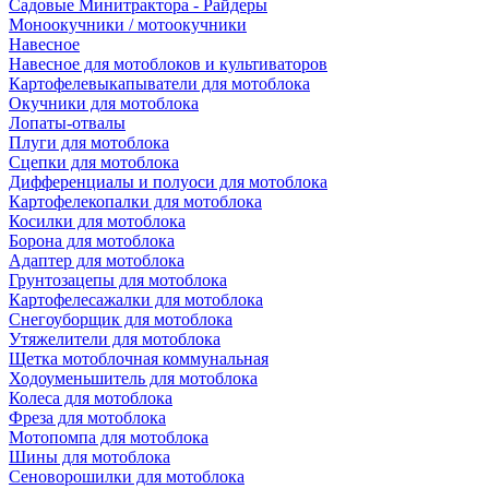
Садовые Минитрактора - Райдеры
Моноокучники / мотоокучники
Навесное
Навесное для мотоблоков и культиваторов
Картофелевыкапыватели для мотоблока
Окучники для мотоблока
Лопаты-отвалы
Плуги для мотоблока
Сцепки для мотоблока
Дифференциалы и полуоси для мотоблока
Картофелекопалки для мотоблока
Косилки для мотоблока
Борона для мотоблока
Адаптер для мотоблока
Грунтозацепы для мотоблока
Картофелесажалки для мотоблока
Снегоуборщик для мотоблока
Утяжелители для мотоблока
Щетка мотоблочная коммунальная
Ходоуменьшитель для мотоблока
Колеса для мотоблока
Фреза для мотоблока
Мотопомпа для мотоблока
Шины для мотоблока
Сеноворошилки для мотоблока