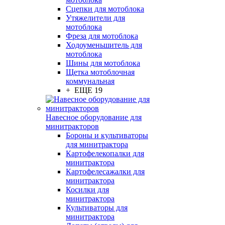
Сцепки для мотоблока
Утяжелители для
мотоблока
Фреза для мотоблока
Ходоуменьшитель для
мотоблока
Шины для мотоблока
Щетка мотоблочная
коммунальная
+ ЕЩЕ 19
Навесное оборудование для
минитракторов
Бороны и культиваторы
для минитрактора
Картофелекопалки для
минитрактора
Картофелесажалки для
минитрактора
Косилки для
минитрактора
Культиваторы для
минитрактора