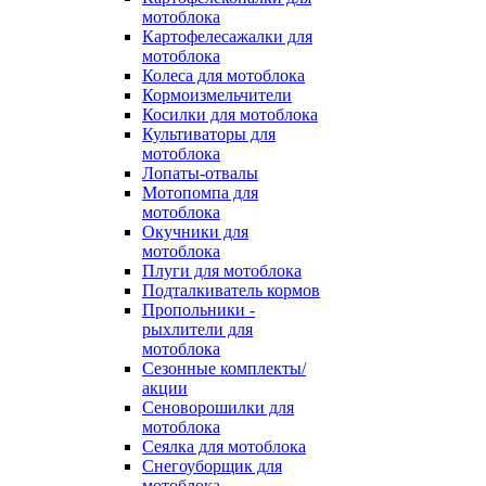
мотоблока
Картофелесажалки для
мотоблока
Колеса для мотоблока
Кормоизмельчители
Косилки для мотоблока
Культиваторы для
мотоблока
Лопаты-отвалы
Мотопомпа для
мотоблока
Окучники для
мотоблока
Плуги для мотоблока
Подталкиватель кормов
Пропольники -
рыхлители для
мотоблока
Сезонные комплекты/
акции
Сеноворошилки для
мотоблока
Сеялка для мотоблока
Снегоуборщик для
мотоблока