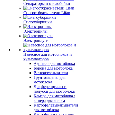
Сепараторы и маслобойки
Снегоотбрасыватели Lifan
Снегоуборщики
Электропилы
Электроплуги
Навесное для мотоблоков и
культиваторов
Адаптер для мотоблока
Борона для мотоблока
Веткоизмельчители
Грунтозацепы для
мотоблока
Дифференциалы и
полуоси для мотоблока
Камера для мотоблока /
камера для колеса
Картофелевыкапыватели
для мотоблока
Картофелекопалки для