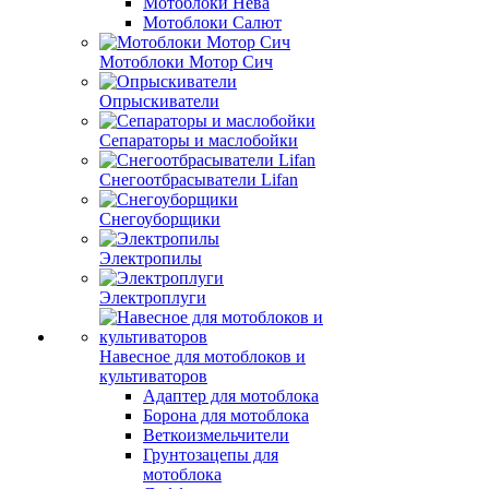
Мотоблоки Нева
Мотоблоки Салют
Мотоблоки Мотор Сич
Опрыскиватели
Сепараторы и маслобойки
Снегоотбрасыватели Lifan
Снегоуборщики
Электропилы
Электроплуги
Навесное для мотоблоков и
культиваторов
Адаптер для мотоблока
Борона для мотоблока
Веткоизмельчители
Грунтозацепы для
мотоблока