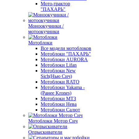
Мото-трактор
"ПАХАРЬ"
Моноокучники /
мотоокучники
Мотоблоки
Все модели мотоблоков
Мотоблоки "ПАХАРЬ"
Мотоблоки AURORA
Мотоблоки Lifan
Мотоблоки New
Sich(Нью Сич)
Мотоблоки RATO
Мотоблоки Yakama -
(Ранее Krones)
Мотоблоки МТЗ
Мотоблоки Нева
Мотоблоки Салют
Мотоблоки Мотор Сич
Опрыскиватели