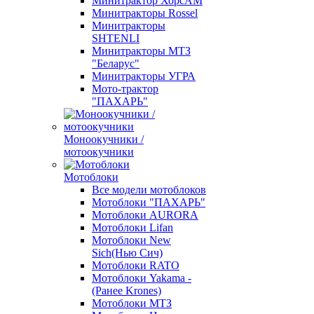
Минитрактор ХорсАМ
Минитракторы Rossel
Минитракторы
SHTENLI
Минитракторы МТЗ
"Беларус"
Минитракторы УГРА
Мото-трактор
"ПАХАРЬ"
Моноокучники /
мотоокучники
Мотоблоки
Все модели мотоблоков
Мотоблоки "ПАХАРЬ"
Мотоблоки AURORA
Мотоблоки Lifan
Мотоблоки New
Sich(Нью Сич)
Мотоблоки RATO
Мотоблоки Yakama -
(Ранее Krones)
Мотоблоки МТЗ