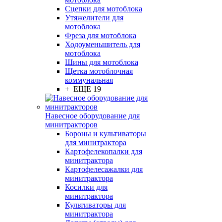
Сцепки для мотоблока
Утяжелители для
мотоблока
Фреза для мотоблока
Ходоуменьшитель для
мотоблока
Шины для мотоблока
Щетка мотоблочная
коммунальная
+ ЕЩЕ 19
Навесное оборудование для
минитракторов
Бороны и культиваторы
для минитрактора
Картофелекопалки для
минитрактора
Картофелесажалки для
минитрактора
Косилки для
минитрактора
Культиваторы для
минитрактора