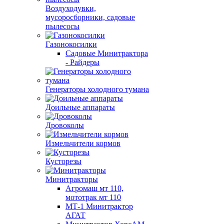
Воздуходувки,
мусоросборники, cадовые
пылесосы
Газонокосилки
Садовые Минитрактора
- Райдеры
Генераторы холодного тумана
Доильные аппараты
Дровоколы
Измельчители кормов
Кусторезы
Минитракторы
Агромаш мт 110,
мототрак мт 110
МТ-1 Минитрактор
АГАТ