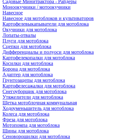
Садовые Минитрактора - Райдеры
Моноокучники / мотоокучники
Навесное
Навесное для мотоблоков и культиваторов
Картофелевыкапыватели для мотоблока
Окучники для мотоблока
Лопаты-отвалы
Плуги для мотоблока
Сцепки для мотоблока
Дифференциалы и полуоси для мотоблока
Картофелекопалки для мотоблока
Косилки для мотоблока
Борона для мотоблока
Адаптер для мотоблока
Грунтозацепы для мотоблока
Картофелесажалки для мотоблока
Снегоуборщик для мотоблока
Утяжелители для мотоблока
Щетка мотоблочная коммунальная
Ходоуменьшитель для мотоблока
Колеса для мотоблока
Фреза для мотоблока
Мотопомпа для мотоблока
Шины для мотоблока
Сеноворошилки для мотоблока