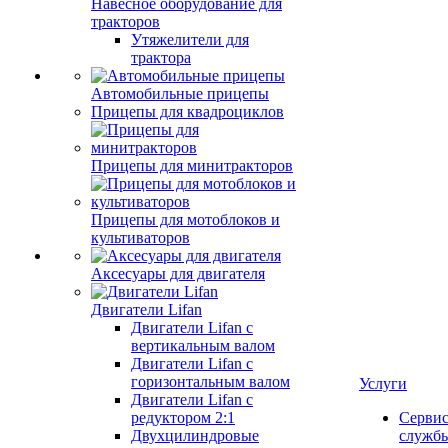
Навесное оборудование для
тракторов
Утяжелители для
трактора
Автомобильные прицепы
Прицепы для квадроциклов
Прицепы для минитракторов
Прицепы для мотоблоков и
культиваторов
Аксесуары для двигателя
Двигатели Lifan
Двигатели Lifan с
вертикальным валом
Двигатели Lifan с
горизонтальным валом
Услуги
Двигатели Lifan с
редуктором 2:1
Серви
Двухцилиндровые
служб