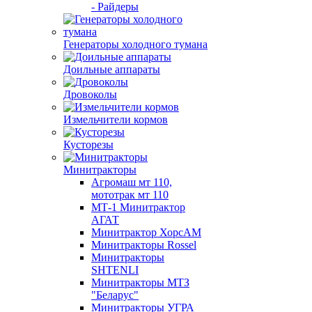
- Райдеры
Генераторы холодного тумана
Доильные аппараты
Дровоколы
Измельчители кормов
Кусторезы
Минитракторы
Агромаш мт 110,
мототрак мт 110
МТ-1 Минитрактор
АГАТ
Минитрактор ХорсАМ
Минитракторы Rossel
Минитракторы
SHTENLI
Минитракторы МТЗ
"Беларус"
Минитракторы УГРА