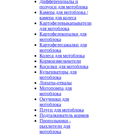
Дифференциалы и
полуоси для мотоблока
Камера для мотоблока /
камера для колеса
Картофелевыкапыватели
для мотоблока
Картофелекопалки для
мотоблока
Картофелесажалки для
мотоблока
Колеса для мотоблока
Кормоизмельчители
Косилки для мотоблока
Культиваторы для
мотоблока
Лопаты-отвалы
Мотопомпа для
мотоблока
Окучники для
мотоблока
Плуги для мотоблока
Подталкиватель кормов
Пропольники -
рыхлители для
мотоблока