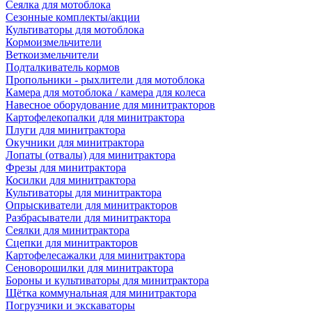
Сеялка для мотоблока
Сезонные комплекты/акции
Культиваторы для мотоблока
Кормоизмельчители
Веткоизмельчители
Подталкиватель кормов
Пропольники - рыхлители для мотоблока
Камера для мотоблока / камера для колеса
Навесное оборудование для минитракторов
Картофелекопалки для минитрактора
Плуги для минитрактора
Окучники для минитрактора
Лопаты (отвалы) для минитрактора
Фрезы для минитрактора
Косилки для минитрактора
Культиваторы для минитрактора
Опрыскиватели для минитракторов
Разбрасыватели для минитрактора
Сеялки для минитрактора
Сцепки для минитракторов
Картофелесажалки для минитрактора
Сеноворошилки для минитрактора
Бороны и культиваторы для минитрактора
Щётка коммунальная для минитрактора
Погрузчики и экскаваторы