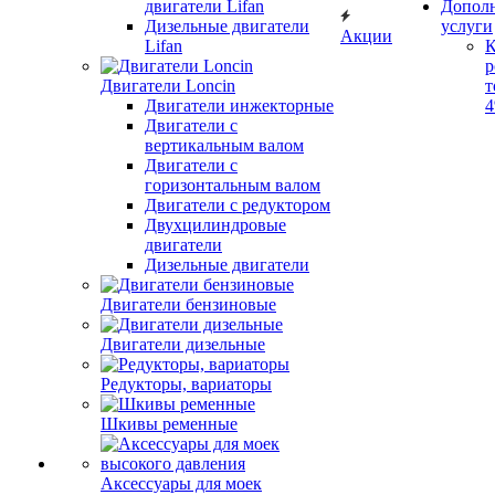
двигатели Lifan
Допол
Дизельные двигатели
услуги
Акции
Lifan
К
р
Двигатели Loncin
т
Двигатели инжекторные
Двигатели с
вертикальным валом
Двигатели с
горизонтальным валом
Двигатели с редуктором
Двухцилиндровые
двигатели
Дизельные двигатели
Двигатели бензиновые
Двигатели дизельные
Редукторы, вариаторы
Шкивы ременные
Аксессуары для моек