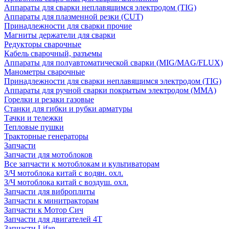
Аппараты для сварки неплавящимся электродом (TIG)
Аппараты для плазменной резки (CUT)
Принадлежности для сварки прочие
Магниты держатели для сварки
Редукторы сварочные
Кабель сварочный, разъемы
Аппараты для полуавтоматической сварки (MIG/MAG/FLUX)
Манометры сварочные
Принадлежности для сварки неплавящимся электродом (TIG)
Аппараты для ручной сварки покрытым электродом (MMA)
Горелки и резаки газовые
Станки для гибки и рубки арматуры
Тачки и тележки
Тепловые пушки
Тракторные генераторы
Запчасти
Запчасти для мотоблоков
Все запчасти к мотоблокам и культиваторам
З/Ч мотоблока китай с водян. охл.
З/Ч мотоблока китай с воздуш. охл.
Запчасти для виброплиты
Запчасти к минитракторам
Запчасти к Мотор Сич
Запчасти для двигателей 4Т
Запчасти Lifan