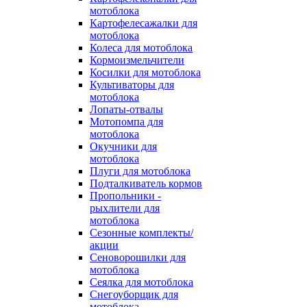
мотоблока
Картофелесажалки для
мотоблока
Колеса для мотоблока
Кормоизмельчители
Косилки для мотоблока
Культиваторы для
мотоблока
Лопаты-отвалы
Мотопомпа для
мотоблока
Окучники для
мотоблока
Плуги для мотоблока
Подталкиватель кормов
Пропольники -
рыхлители для
мотоблока
Сезонные комплекты/
акции
Сеноворошилки для
мотоблока
Сеялка для мотоблока
Снегоуборщик для
мотоблока