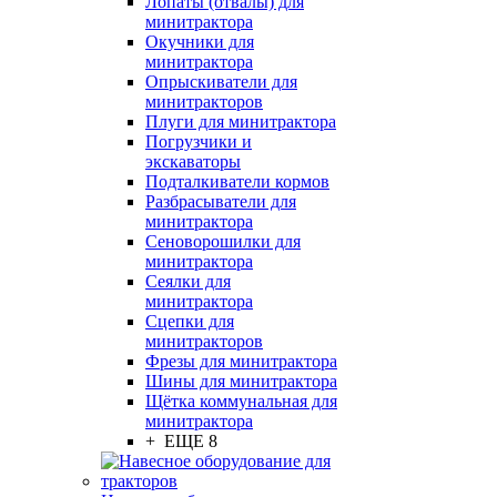
Лопаты (отвалы) для
минитрактора
Окучники для
минитрактора
Опрыскиватели для
минитракторов
Плуги для минитрактора
Погрузчики и
экскаваторы
Подталкиватели кормов
Разбрасыватели для
минитрактора
Сеноворошилки для
минитрактора
Сеялки для
минитрактора
Сцепки для
минитракторов
Фрезы для минитрактора
Шины для минитрактора
Щётка коммунальная для
минитрактора
+ ЕЩЕ 8