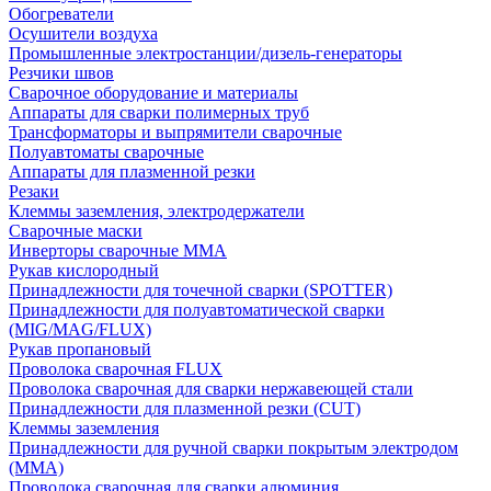
Обогреватели
Осушители воздуха
Промышленные электростанции/дизель-генераторы
Резчики швов
Сварочное оборудование и материалы
Аппараты для сварки полимерных труб
Трансформаторы и выпрямители сварочные
Полуавтоматы сварочные
Аппараты для плазменной резки
Резаки
Клеммы заземления, электродержатели
Сварочные маски
Инверторы сварочные ММА
Рукав кислородный
Принадлежности для точечной сварки (SPOTTER)
Принадлежности для полуавтоматической сварки
(MIG/MAG/FLUX)
Рукав пропановый
Проволока сварочная FLUX
Проволока сварочная для сварки нержавеющей стали
Принадлежности для плазменной резки (CUT)
Клеммы заземления
Принадлежности для ручной сварки покрытым электродом
(MMA)
Проволока сварочная для сварки алюминия