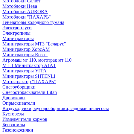
Мотоблоки Салют
Мотоблоки Нева
Мотоблоки AURORA
Мотоблоки "ПАХАРЬ"
Генераторы холодного тумана
Электроплуги
Электропилы
Минитракторы
Минитракторы МТЗ "Беларус"
Минитрактор ХорсАМ
Минитракторы Rossel
Агромаш мт 110, мототрак мт 110
МТ-1 Минитрактор АГАТ
Минитракторы УГРА
Минитракторы SHTENLI
Мото-трактор "ПАХАРЬ"
Снегоуборщики
Снегоотбрасыватели Lifan
Дровоколы
Опрыскиватели
Воздуходувки, мусоросборники, cадовые пылесосы
Кусторезы
Измельчители кормов
Бензопилы
Газонокосилки