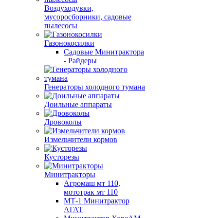
Воздуходувки,
мусоросборники, cадовые
пылесосы
Газонокосилки
Садовые Минитрактора
- Райдеры
Генераторы холодного тумана
Доильные аппараты
Дровоколы
Измельчители кормов
Кусторезы
Минитракторы
Агромаш мт 110,
мототрак мт 110
МТ-1 Минитрактор
АГАТ