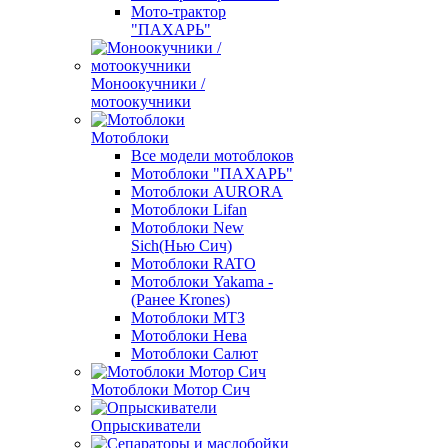
Мото-трактор
"ПАХАРЬ"
Моноокучники /
мотоокучники
Мотоблоки
Все модели мотоблоков
Мотоблоки "ПАХАРЬ"
Мотоблоки AURORA
Мотоблоки Lifan
Мотоблоки New
Sich(Нью Сич)
Мотоблоки RATO
Мотоблоки Yakama -
(Ранее Krones)
Мотоблоки МТЗ
Мотоблоки Нева
Мотоблоки Салют
Мотоблоки Мотор Сич
Опрыскиватели