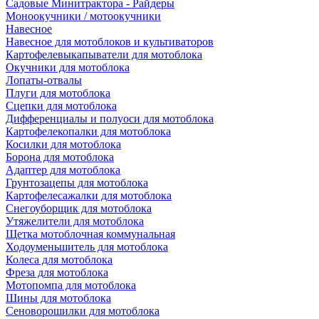
Садовые Минитрактора - Райдеры
Моноокучники / мотоокучники
Навесное
Навесное для мотоблоков и культиваторов
Картофелевыкапыватели для мотоблока
Окучники для мотоблока
Лопаты-отвалы
Плуги для мотоблока
Сцепки для мотоблока
Дифференциалы и полуоси для мотоблока
Картофелекопалки для мотоблока
Косилки для мотоблока
Борона для мотоблока
Адаптер для мотоблока
Грунтозацепы для мотоблока
Картофелесажалки для мотоблока
Снегоуборщик для мотоблока
Утяжелители для мотоблока
Щетка мотоблочная коммунальная
Ходоуменьшитель для мотоблока
Колеса для мотоблока
Фреза для мотоблока
Мотопомпа для мотоблока
Шины для мотоблока
Сеноворошилки для мотоблока