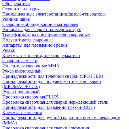
Обогреватели
Осушители воздуха
Промышленные электростанции/дизель-генераторы
Резчики швов
Сварочное оборудование и материалы
Аппараты для сварки полимерных труб
Трансформаторы и выпрямители сварочные
Полуавтоматы сварочные
Аппараты для плазменной резки
Резаки
Клеммы заземления, электродержатели
Сварочные маски
Инверторы сварочные ММА
Рукав кислородный
Принадлежности для точечной сварки (SPOTTER)
Принадлежности для полуавтоматической сварки
(MIG/MAG/FLUX)
Рукав пропановый
Проволока сварочная FLUX
Проволока сварочная для сварки нержавеющей стали
Принадлежности для плазменной резки (CUT)
Клеммы заземления
Принадлежности для ручной сварки покрытым электродом
(MMA)
Проволока сварочная для сварки алюминия