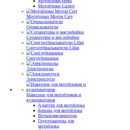
Мотоблоки Нева
Мотоблоки Салют
Мотоблоки Мотор Сич
Опрыскиватели
Сепараторы и маслобойки
Снегоотбрасыватели Lifan
Снегоуборщики
Электропилы
Электроплуги
Навесное для мотоблоков и
культиваторов
Адаптер для мотоблока
Борона для мотоблока
Веткоизмельчители
Грунтозацепы для
мотоблока