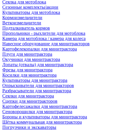
Сеялка для мотоблока
Сезонные комплекты/акции
Культиваторы для мотоблока
Кормоизмельчители
Веткоизмельчители
Подталкиватель кормов
Пропольники - рыхлители для мотоблока
Камера для мотоблока / камера для колеса
Навесное оборудование для минитракторов
Картофелекопалки для минитрактора
Плуги для минитрактора
Окучники для минитрактора
Лопаты (отвалы) для минитрактора
Фрезы для минитрактора
Косилки для минитрактора
Культиваторы для минитрактора
Опрыскиватели для минитракторов
Разбрасыватели для минитрактора
Сеялки для минитрактора
Сцепки для минитракторов
Картофелесажалки для минитрактора
Сеноворошилки для минитрактора
Бороны и культиваторы для минитрактора
Щётка коммунальная для минитрактора
Погрузчики и экскаваторы