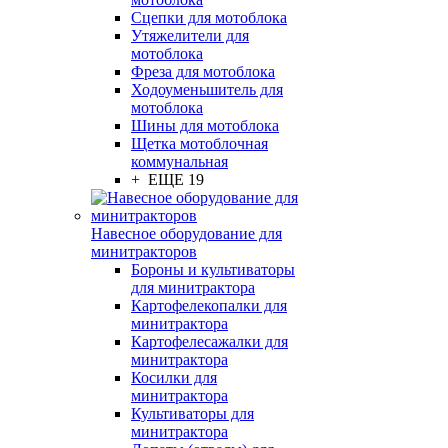
Сцепки для мотоблока
Утяжелители для
мотоблока
Фреза для мотоблока
Ходоуменьшитель для
мотоблока
Шины для мотоблока
Щетка мотоблочная
коммунальная
+ ЕЩЕ 19
Навесное оборудование для
минитракторов
Бороны и культиваторы
для минитрактора
Картофелекопалки для
минитрактора
Картофелесажалки для
минитрактора
Косилки для
минитрактора
Культиваторы для
минитрактора