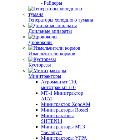
- Райдеры
Генераторы холодного тумана
Доильные аппараты
Дровоколы
Измельчители кормов
Кусторезы
Минитракторы
Агромаш мт 110,
мототрак мт 110
МТ-1 Минитрактор
АГАТ
Минитрактор ХорсАМ
Минитракторы Rossel
Минитракторы
SHTENLI
Минитракторы МТЗ
"Беларус"
Минитракторы УГРА