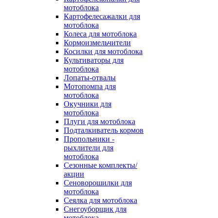
мотоблока
Картофелесажалки для
мотоблока
Колеса для мотоблока
Кормоизмельчители
Косилки для мотоблока
Культиваторы для
мотоблока
Лопаты-отвалы
Мотопомпа для
мотоблока
Окучники для
мотоблока
Плуги для мотоблока
Подталкиватель кормов
Пропольники -
рыхлители для
мотоблока
Сезонные комплекты/
акции
Сеноворошилки для
мотоблока
Сеялка для мотоблока
Снегоуборщик для
мотоблока