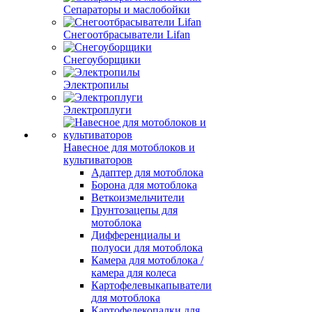
Сепараторы и маслобойки
Снегоотбрасыватели Lifan
Снегоуборщики
Электропилы
Электроплуги
Навесное для мотоблоков и
культиваторов
Адаптер для мотоблока
Борона для мотоблока
Веткоизмельчители
Грунтозацепы для
мотоблока
Дифференциалы и
полуоси для мотоблока
Камера для мотоблока /
камера для колеса
Картофелевыкапыватели
для мотоблока
Картофелекопалки для