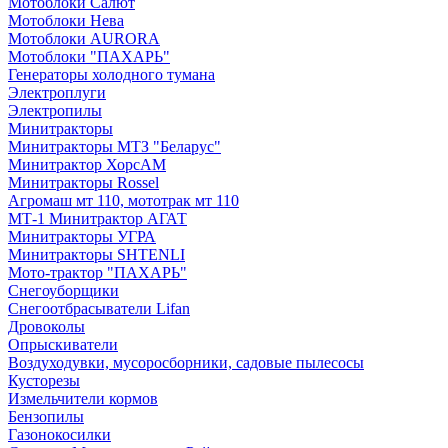
Мотоблоки Салют
Мотоблоки Нева
Мотоблоки AURORA
Мотоблоки "ПАХАРЬ"
Генераторы холодного тумана
Электроплуги
Электропилы
Минитракторы
Минитракторы МТЗ "Беларус"
Минитрактор ХорсАМ
Минитракторы Rossel
Агромаш мт 110, мототрак мт 110
МТ-1 Минитрактор АГАТ
Минитракторы УГРА
Минитракторы SHTENLI
Мото-трактор "ПАХАРЬ"
Снегоуборщики
Снегоотбрасыватели Lifan
Дровоколы
Опрыскиватели
Воздуходувки, мусоросборники, cадовые пылесосы
Кусторезы
Измельчители кормов
Бензопилы
Газонокосилки