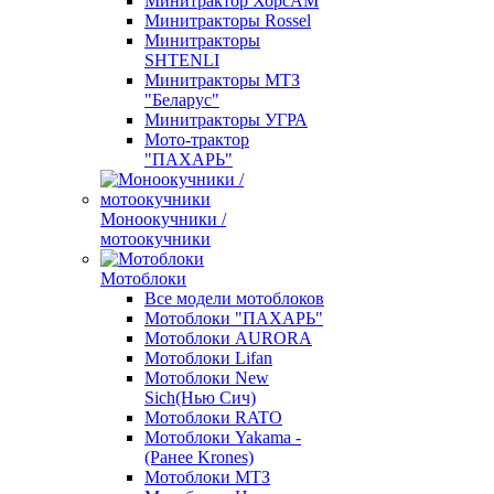
Минитрактор ХорсАМ
Минитракторы Rossel
Минитракторы
SHTENLI
Минитракторы МТЗ
"Беларус"
Минитракторы УГРА
Мото-трактор
"ПАХАРЬ"
Моноокучники /
мотоокучники
Мотоблоки
Все модели мотоблоков
Мотоблоки "ПАХАРЬ"
Мотоблоки AURORA
Мотоблоки Lifan
Мотоблоки New
Sich(Нью Сич)
Мотоблоки RATO
Мотоблоки Yakama -
(Ранее Krones)
Мотоблоки МТЗ