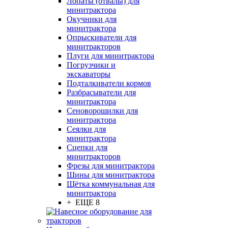
Лопаты (отвалы) для
минитрактора
Окучники для
минитрактора
Опрыскиватели для
минитракторов
Плуги для минитрактора
Погрузчики и
экскаваторы
Подталкиватели кормов
Разбрасыватели для
минитрактора
Сеноворошилки для
минитрактора
Сеялки для
минитрактора
Сцепки для
минитракторов
Фрезы для минитрактора
Шины для минитрактора
Щётка коммунальная для
минитрактора
+ ЕЩЕ 8