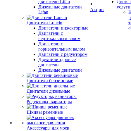
двигатели Lifan
Допол
Дизельные двигатели
услуги
Акции
Lifan
К
р
Двигатели Loncin
т
Двигатели инжекторные
Двигатели с
вертикальным валом
Двигатели с
горизонтальным валом
Двигатели с редуктором
Двухцилиндровые
двигатели
Дизельные двигатели
Двигатели бензиновые
Двигатели дизельные
Редукторы, вариаторы
Шкивы ременные
Аксессуары для моек