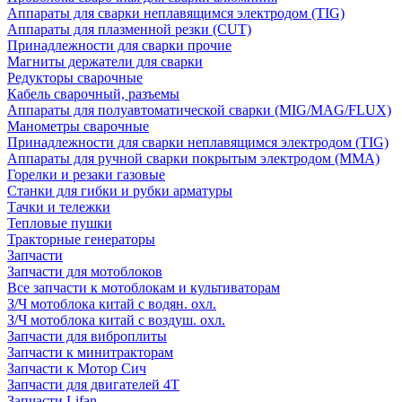
Аппараты для сварки неплавящимся электродом (TIG)
Аппараты для плазменной резки (CUT)
Принадлежности для сварки прочие
Магниты держатели для сварки
Редукторы сварочные
Кабель сварочный, разъемы
Аппараты для полуавтоматической сварки (MIG/MAG/FLUX)
Манометры сварочные
Принадлежности для сварки неплавящимся электродом (TIG)
Аппараты для ручной сварки покрытым электродом (MMA)
Горелки и резаки газовые
Станки для гибки и рубки арматуры
Тачки и тележки
Тепловые пушки
Тракторные генераторы
Запчасти
Запчасти для мотоблоков
Все запчасти к мотоблокам и культиваторам
З/Ч мотоблока китай с водян. охл.
З/Ч мотоблока китай с воздуш. охл.
Запчасти для виброплиты
Запчасти к минитракторам
Запчасти к Мотор Сич
Запчасти для двигателей 4Т
Запчасти Lifan