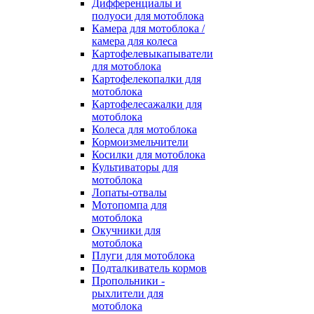
Дифференциалы и
полуоси для мотоблока
Камера для мотоблока /
камера для колеса
Картофелевыкапыватели
для мотоблока
Картофелекопалки для
мотоблока
Картофелесажалки для
мотоблока
Колеса для мотоблока
Кормоизмельчители
Косилки для мотоблока
Культиваторы для
мотоблока
Лопаты-отвалы
Мотопомпа для
мотоблока
Окучники для
мотоблока
Плуги для мотоблока
Подталкиватель кормов
Пропольники -
рыхлители для
мотоблока