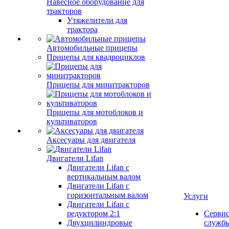
Навесное оборудование для
тракторов
Утяжелители для
трактора
Автомобильные прицепы
Прицепы для квадроциклов
Прицепы для минитракторов
Прицепы для мотоблоков и
культиваторов
Аксесуары для двигателя
Двигатели Lifan
Двигатели Lifan с
вертикальным валом
Двигатели Lifan с
горизонтальным валом
Услуги
Двигатели Lifan с
редуктором 2:1
Серви
Двухцилиндровые
служб