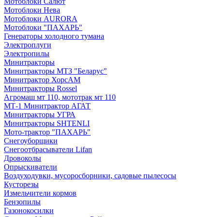
Мотоблоки Салют
Мотоблоки Нева
Мотоблоки AURORA
Мотоблоки "ПАХАРЬ"
Генераторы холодного тумана
Электроплуги
Электропилы
Минитракторы
Минитракторы МТЗ "Беларус"
Минитрактор ХорсАМ
Минитракторы Rossel
Агромаш мт 110, мототрак мт 110
МТ-1 Минитрактор АГАТ
Минитракторы УГРА
Минитракторы SHTENLI
Мото-трактор "ПАХАРЬ"
Снегоуборщики
Снегоотбрасыватели Lifan
Дровоколы
Опрыскиватели
Воздуходувки, мусоросборники, cадовые пылесосы
Кусторезы
Измельчители кормов
Бензопилы
Газонокосилки