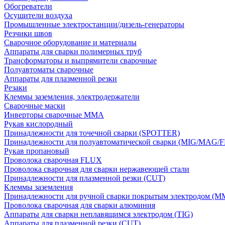
Обогреватели
Осушители воздуха
Промышленные электростанции/дизель-генераторы
Резчики швов
Сварочное оборудование и материалы
Аппараты для сварки полимерных труб
Трансформаторы и выпрямители сварочные
Полуавтоматы сварочные
Аппараты для плазменной резки
Резаки
Клеммы заземления, электродержатели
Сварочные маски
Инверторы сварочные ММА
Рукав кислородный
Принадлежности для точечной сварки (SPOTTER)
Принадлежности для полуавтоматической сварки (MIG/MAG/
Рукав пропановый
Проволока сварочная FLUX
Проволока сварочная для сварки нержавеющей стали
Принадлежности для плазменной резки (CUT)
Клеммы заземления
Принадлежности для ручной сварки покрытым электродом (M
Проволока сварочная для сварки алюминия
Аппараты для сварки неплавящимся электродом (TIG)
Аппараты для плазменной резки (CUT)