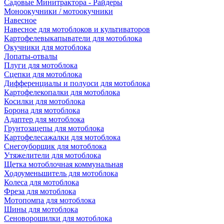
Садовые Минитрактора - Райдеры
Моноокучники / мотоокучники
Навесное
Навесное для мотоблоков и культиваторов
Картофелевыкапыватели для мотоблока
Окучники для мотоблока
Лопаты-отвалы
Плуги для мотоблока
Сцепки для мотоблока
Дифференциалы и полуоси для мотоблока
Картофелекопалки для мотоблока
Косилки для мотоблока
Борона для мотоблока
Адаптер для мотоблока
Грунтозацепы для мотоблока
Картофелесажалки для мотоблока
Снегоуборщик для мотоблока
Утяжелители для мотоблока
Щетка мотоблочная коммунальная
Ходоуменьшитель для мотоблока
Колеса для мотоблока
Фреза для мотоблока
Мотопомпа для мотоблока
Шины для мотоблока
Сеноворошилки для мотоблока