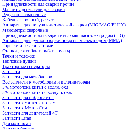
Принадлежности для сварки прочие
Магниты держатели для сварки
Редукторы сварочные
Кабель сварочный, разъемы
Аппараты для полуавтоматической сварки (MIG/MAG/FLUX)
Манометры сварочные
Принадлежности для сварки неплавящимся электродом (TIG)
Аппараты для ручной сварки покрытым электродом (MMA)
Горелки и резаки газовые
Станки для гибки и рубки арматуры
Тачки и тележки
Тепловые пушки
Тракторные генераторы
Запчасти
Запчасти для мотоблоков
Все запчасти к мотоблокам и культиваторам
З/Ч мотоблока китай с водян. охл.
З/Ч мотоблока китай с воздуш. охл.
Запчасти для виброплиты
Запчасти к минитракторам
Запчасти к Мотор Сич
Запчасти для двигателей 4Т
Запчасти Lifan
Для мотопомп
Для мотоблоков