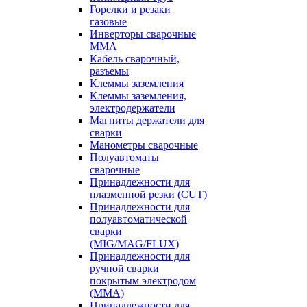
Горелки и резаки
газовые
Инверторы сварочные
ММА
Кабель сварочный,
разъемы
Клеммы заземления
Клеммы заземления,
электродержатели
Магниты держатели для
сварки
Манометры сварочные
Полуавтоматы
сварочные
Принадлежности для
плазменной резки (CUT)
Принадлежности для
полуавтоматической
сварки
(MIG/MAG/FLUX)
Принадлежности для
ручной сварки
покрытым электродом
(MMA)
Принадлежности для