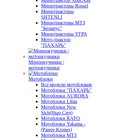
Минитрактор ХорсАМ
Минитракторы Rossel
Минитракторы
SHTENLI
Минитракторы МТЗ
"Беларус"
Минитракторы УГРА
Мото-трактор
"ПАХАРЬ"
Моноокучники /
мотоокучники
Мотоблоки
Все модели мотоблоков
Мотоблоки "ПАХАРЬ"
Мотоблоки AURORA
Мотоблоки Lifan
Мотоблоки New
Sich(Нью Сич)
Мотоблоки RATO
Мотоблоки Yakama -
(Ранее Krones)
Мотоблоки МТЗ