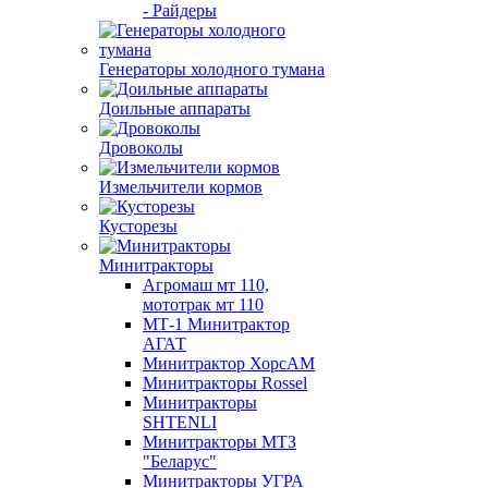
- Райдеры
Генераторы холодного тумана
Доильные аппараты
Дровоколы
Измельчители кормов
Кусторезы
Минитракторы
Агромаш мт 110,
мототрак мт 110
МТ-1 Минитрактор
АГАТ
Минитрактор ХорсАМ
Минитракторы Rossel
Минитракторы
SHTENLI
Минитракторы МТЗ
"Беларус"
Минитракторы УГРА