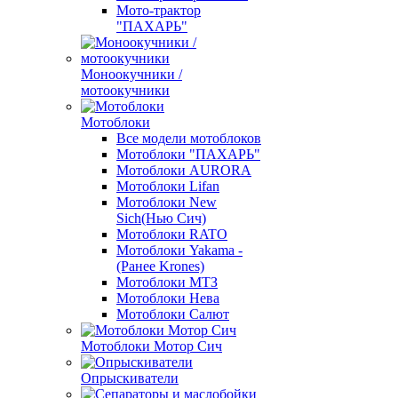
Мото-трактор
"ПАХАРЬ"
Моноокучники /
мотоокучники
Мотоблоки
Все модели мотоблоков
Мотоблоки "ПАХАРЬ"
Мотоблоки AURORA
Мотоблоки Lifan
Мотоблоки New
Sich(Нью Сич)
Мотоблоки RATO
Мотоблоки Yakama -
(Ранее Krones)
Мотоблоки МТЗ
Мотоблоки Нева
Мотоблоки Салют
Мотоблоки Мотор Сич
Опрыскиватели