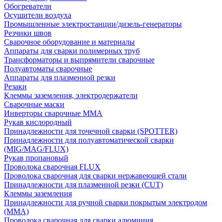
Обогреватели
Осушители воздуха
Промышленные электростанции/дизель-генераторы
Резчики швов
Сварочное оборудование и материалы
Аппараты для сварки полимерных труб
Трансформаторы и выпрямители сварочные
Полуавтоматы сварочные
Аппараты для плазменной резки
Резаки
Клеммы заземления, электродержатели
Сварочные маски
Инверторы сварочные ММА
Рукав кислородный
Принадлежности для точечной сварки (SPOTTER)
Принадлежности для полуавтоматической сварки
(MIG/MAG/FLUX)
Рукав пропановый
Проволока сварочная FLUX
Проволока сварочная для сварки нержавеющей стали
Принадлежности для плазменной резки (CUT)
Клеммы заземления
Принадлежности для ручной сварки покрытым электродом
(MMA)
Проволока сварочная для сварки алюминия