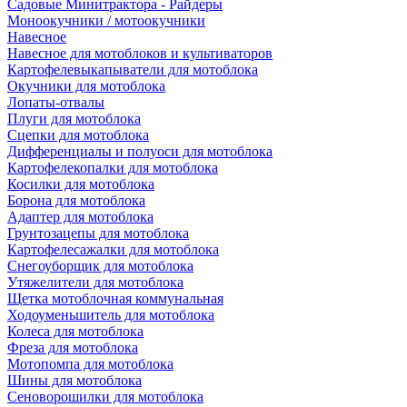
Садовые Минитрактора - Райдеры
Моноокучники / мотоокучники
Навесное
Навесное для мотоблоков и культиваторов
Картофелевыкапыватели для мотоблока
Окучники для мотоблока
Лопаты-отвалы
Плуги для мотоблока
Сцепки для мотоблока
Дифференциалы и полуоси для мотоблока
Картофелекопалки для мотоблока
Косилки для мотоблока
Борона для мотоблока
Адаптер для мотоблока
Грунтозацепы для мотоблока
Картофелесажалки для мотоблока
Снегоуборщик для мотоблока
Утяжелители для мотоблока
Щетка мотоблочная коммунальная
Ходоуменьшитель для мотоблока
Колеса для мотоблока
Фреза для мотоблока
Мотопомпа для мотоблока
Шины для мотоблока
Сеноворошилки для мотоблока