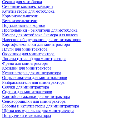
Сеялка для мотоблока
Сезонные комплекты/акции
Культиваторы для мотоблока
Кормоизмельчители
Веткоизмельчители
Подталкиватель кормов
Пропольники - рыхлители для мотоблока
Камера для мотоблока / камера для колеса
Навесное оборудование для минитракторов
Картофелекопалки для минитрактора
Плуги для минитрактора
Окучники для минитрактора
Лопаты (отвалы) для минитрактора
Фрезы для минитрактора
Косилки для минитрактора
Культиваторы для минитрактора
Опрыскиватели для минитракторов
Разбрасыватели для минитрактора
Сеялки для минитрактора
Сцепки для минитракторов
Картофелесажалки для минитрактора
Сеноворошилки для минитрактора
Бороны и культиваторы для минитрактора
Щётка коммунальная для минитрактора
Погрузчики и экскаваторы