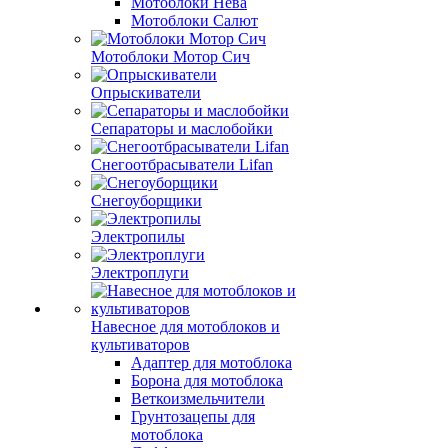
Мотоблоки Нева
Мотоблоки Салют
Мотоблоки Мотор Сич
Опрыскиватели
Сепараторы и маслобойки
Снегоотбрасыватели Lifan
Снегоуборщики
Электропилы
Электроплуги
Навесное для мотоблоков и
культиваторов
Адаптер для мотоблока
Борона для мотоблока
Веткоизмельчители
Грунтозацепы для
мотоблока