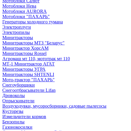
Мотоблоки Салют
Мотоблоки Нева
Мотоблоки AURORA
Мотоблоки "ПАХАРЬ"
Генераторы холодного тумана
Электроплуги
Электропилы
Минитракторы
Минитракторы МТЗ "Беларус"
Минитрактор ХорсАМ
Минитракторы Rossel
Агромаш мт 110, мототрак мт 110
МТ-1 Минитрактор АГАТ
Минитракторы УГРА
Минитракторы SHTENLI
Мото-трактор "ПАХАРЬ"
Снегоуборщики
Снегоотбрасыватели Lifan
Дровоколы
Опрыскиватели
Воздуходувки, мусоросборники, cадовые пылесосы
Кусторезы
Измельчители кормов
Бензопилы
Газонокосилки