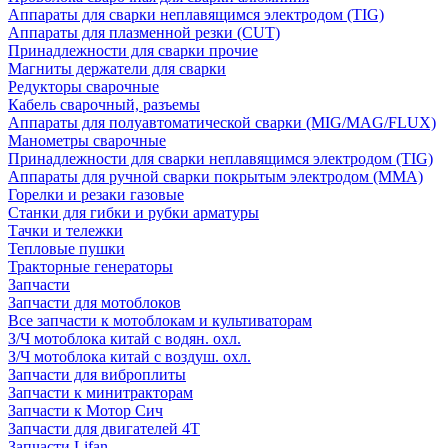
Аппараты для сварки неплавящимся электродом (TIG)
Аппараты для плазменной резки (CUT)
Принадлежности для сварки прочие
Магниты держатели для сварки
Редукторы сварочные
Кабель сварочный, разъемы
Аппараты для полуавтоматической сварки (MIG/MAG/FLUX)
Манометры сварочные
Принадлежности для сварки неплавящимся электродом (TIG)
Аппараты для ручной сварки покрытым электродом (MMA)
Горелки и резаки газовые
Станки для гибки и рубки арматуры
Тачки и тележки
Тепловые пушки
Тракторные генераторы
Запчасти
Запчасти для мотоблоков
Все запчасти к мотоблокам и культиваторам
З/Ч мотоблока китай с водян. охл.
З/Ч мотоблока китай с воздуш. охл.
Запчасти для виброплиты
Запчасти к минитракторам
Запчасти к Мотор Сич
Запчасти для двигателей 4Т
Запчасти Lifan