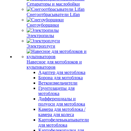
Сепараторы и маслобойки
Снегоотбрасыватели Lifan
Снегоуборщики
Электропилы
Электроплуги
Навесное для мотоблоков и
культиваторов
Адаптер для мотоблока
Борона для мотоблока
Веткоизмельчители
Грунтозацепы для
мотоблока
Дифференциалы и
полуоси для мотоблока
Камера для мотоблока /
камера для колеса
Картофелевыкапыватели
для мотоблока
Картофелекопалки для