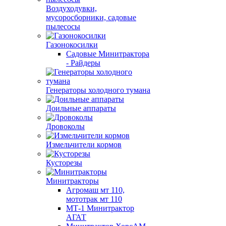
Воздуходувки,
мусоросборники, cадовые
пылесосы
Газонокосилки
Садовые Минитрактора
- Райдеры
Генераторы холодного тумана
Доильные аппараты
Дровоколы
Измельчители кормов
Кусторезы
Минитракторы
Агромаш мт 110,
мототрак мт 110
МТ-1 Минитрактор
АГАТ