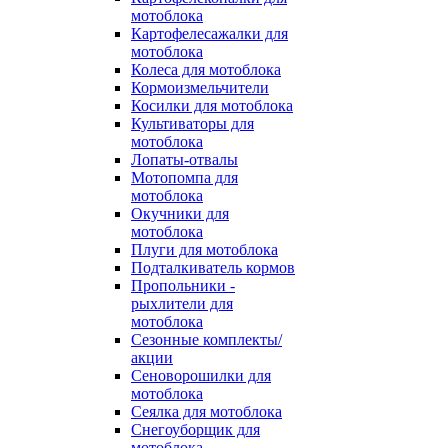
мотоблока
Картофелесажалки для
мотоблока
Колеса для мотоблока
Кормоизмельчители
Косилки для мотоблока
Культиваторы для
мотоблока
Лопаты-отвалы
Мотопомпа для
мотоблока
Окучники для
мотоблока
Плуги для мотоблока
Подталкиватель кормов
Пропольники -
рыхлители для
мотоблока
Сезонные комплекты/
акции
Сеноворошилки для
мотоблока
Сеялка для мотоблока
Снегоуборщик для
мотоблока