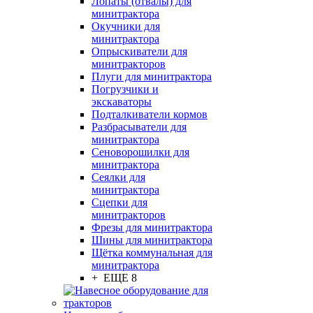
Лопаты (отвалы) для
минитрактора
Окучники для
минитрактора
Опрыскиватели для
минитракторов
Плуги для минитрактора
Погрузчики и
экскаваторы
Подталкиватели кормов
Разбрасыватели для
минитрактора
Сеноворошилки для
минитрактора
Сеялки для
минитрактора
Сцепки для
минитракторов
Фрезы для минитрактора
Шины для минитрактора
Щётка коммунальная для
минитрактора
+ ЕЩЕ 8