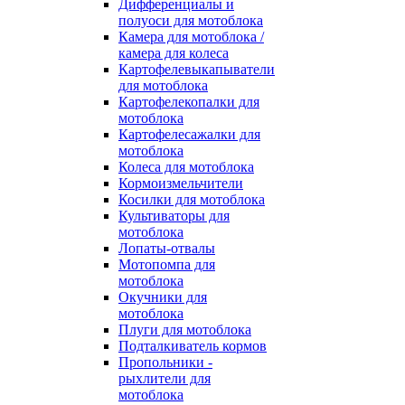
Дифференциалы и
полуоси для мотоблока
Камера для мотоблока /
камера для колеса
Картофелевыкапыватели
для мотоблока
Картофелекопалки для
мотоблока
Картофелесажалки для
мотоблока
Колеса для мотоблока
Кормоизмельчители
Косилки для мотоблока
Культиваторы для
мотоблока
Лопаты-отвалы
Мотопомпа для
мотоблока
Окучники для
мотоблока
Плуги для мотоблока
Подталкиватель кормов
Пропольники -
рыхлители для
мотоблока