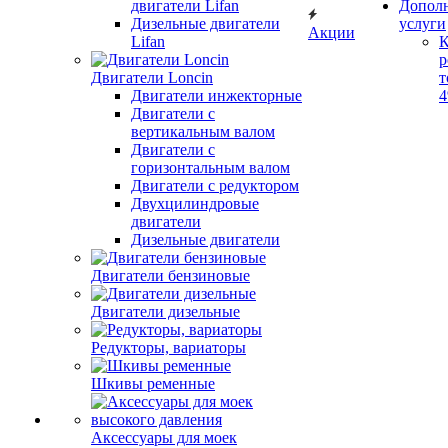
двигатели Lifan
Допол
Дизельные двигатели
услуги
Акции
Lifan
К
р
Двигатели Loncin
т
Двигатели инжекторные
Двигатели с
вертикальным валом
Двигатели с
горизонтальным валом
Двигатели с редуктором
Двухцилиндровые
двигатели
Дизельные двигатели
Двигатели бензиновые
Двигатели дизельные
Редукторы, вариаторы
Шкивы ременные
Аксессуары для моек