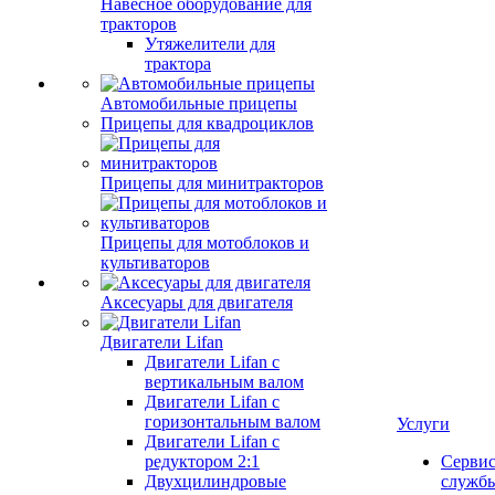
Навесное оборудование для
тракторов
Утяжелители для
трактора
Автомобильные прицепы
Прицепы для квадроциклов
Прицепы для минитракторов
Прицепы для мотоблоков и
культиваторов
Аксесуары для двигателя
Двигатели Lifan
Двигатели Lifan с
вертикальным валом
Двигатели Lifan с
горизонтальным валом
Услуги
Двигатели Lifan с
редуктором 2:1
Серви
Двухцилиндровые
служб