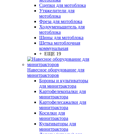
Сцепки для мотоблока
Утяжелители для
мотоблока
Фреза для мотоблока
Ходоуменьшитель для
мотоблока
Шины для мотоблока
Щетка мотоблочная
коммунальная
+ ЕЩЕ 19
Навесное оборудование для
минитракторов
Бороны и культиваторы
для минитрактора
Картофелекопалки для
минитрактора
Картофелесажалки для
минитрактора
Косилки для
минитрактора
Культиваторы для
минитрактора