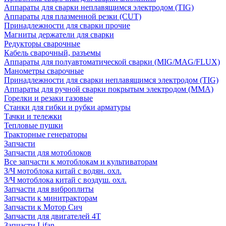
Аппараты для сварки неплавящимся электродом (TIG)
Аппараты для плазменной резки (CUT)
Принадлежности для сварки прочие
Магниты держатели для сварки
Редукторы сварочные
Кабель сварочный, разъемы
Аппараты для полуавтоматической сварки (MIG/MAG/FLUX)
Манометры сварочные
Принадлежности для сварки неплавящимся электродом (TIG)
Аппараты для ручной сварки покрытым электродом (MMA)
Горелки и резаки газовые
Станки для гибки и рубки арматуры
Тачки и тележки
Тепловые пушки
Тракторные генераторы
Запчасти
Запчасти для мотоблоков
Все запчасти к мотоблокам и культиваторам
З/Ч мотоблока китай с водян. охл.
З/Ч мотоблока китай с воздуш. охл.
Запчасти для виброплиты
Запчасти к минитракторам
Запчасти к Мотор Сич
Запчасти для двигателей 4Т
Запчасти Lifan