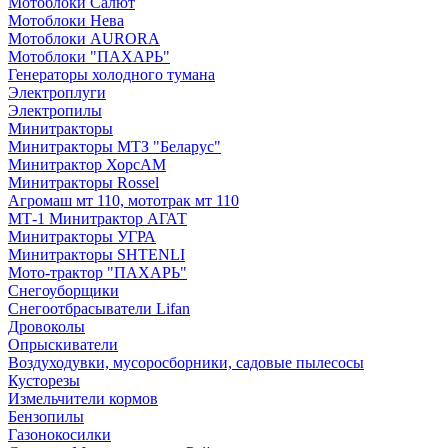
Мотоблоки Салют
Мотоблоки Нева
Мотоблоки AURORA
Мотоблоки "ПАХАРЬ"
Генераторы холодного тумана
Электроплуги
Электропилы
Минитракторы
Минитракторы МТЗ "Беларус"
Минитрактор ХорсАМ
Минитракторы Rossel
Агромаш мт 110, мототрак мт 110
МТ-1 Минитрактор АГАТ
Минитракторы УГРА
Минитракторы SHTENLI
Мото-трактор "ПАХАРЬ"
Снегоуборщики
Снегоотбрасыватели Lifan
Дровоколы
Опрыскиватели
Воздуходувки, мусоросборники, cадовые пылесосы
Кусторезы
Измельчители кормов
Бензопилы
Газонокосилки