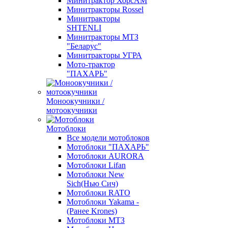
Минитрактор ХорсАМ
Минитракторы Rossel
Минитракторы
SHTENLI
Минитракторы МТЗ
"Беларус"
Минитракторы УГРА
Мото-трактор
"ПАХАРЬ"
Моноокучники /
мотоокучники
Мотоблоки
Все модели мотоблоков
Мотоблоки "ПАХАРЬ"
Мотоблоки AURORA
Мотоблоки Lifan
Мотоблоки New
Sich(Нью Сич)
Мотоблоки RATO
Мотоблоки Yakama -
(Ранее Krones)
Мотоблоки МТЗ