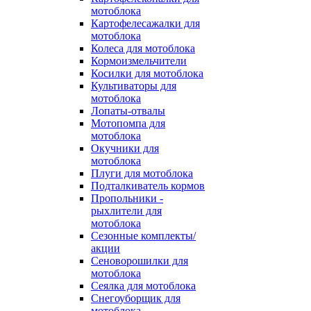
мотоблока
Картофелесажалки для
мотоблока
Колеса для мотоблока
Кормоизмельчители
Косилки для мотоблока
Культиваторы для
мотоблока
Лопаты-отвалы
Мотопомпа для
мотоблока
Окучники для
мотоблока
Плуги для мотоблока
Подталкиватель кормов
Пропольники -
рыхлители для
мотоблока
Сезонные комплекты/
акции
Сеноворошилки для
мотоблока
Сеялка для мотоблока
Снегоуборщик для
мотоблока