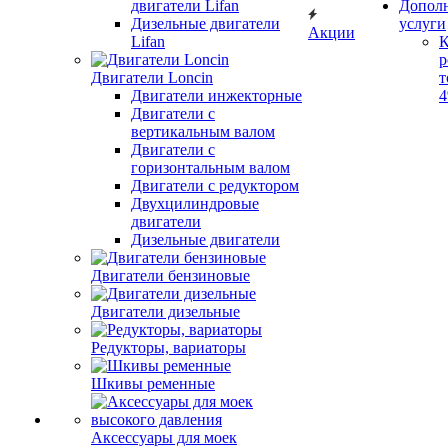
двигатели Lifan
Допол
Дизельные двигатели
услуги
Акции
Lifan
К
р
Двигатели Loncin
т
Двигатели инжекторные
Двигатели с
вертикальным валом
Двигатели с
горизонтальным валом
Двигатели с редуктором
Двухцилиндровые
двигатели
Дизельные двигатели
Двигатели бензиновые
Двигатели дизельные
Редукторы, вариаторы
Шкивы ременные
Аксессуары для моек