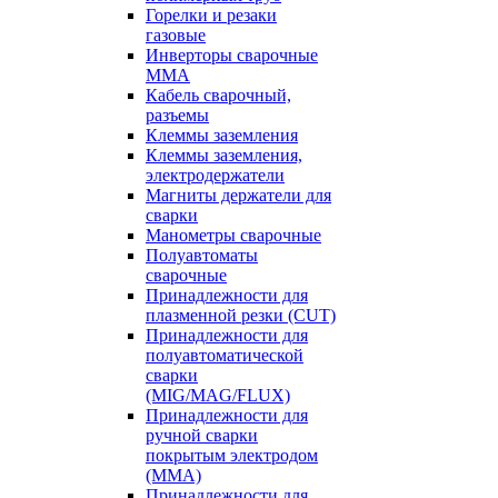
Горелки и резаки
газовые
Инверторы сварочные
ММА
Кабель сварочный,
разъемы
Клеммы заземления
Клеммы заземления,
электродержатели
Магниты держатели для
сварки
Манометры сварочные
Полуавтоматы
сварочные
Принадлежности для
плазменной резки (CUT)
Принадлежности для
полуавтоматической
сварки
(MIG/MAG/FLUX)
Принадлежности для
ручной сварки
покрытым электродом
(MMA)
Принадлежности для