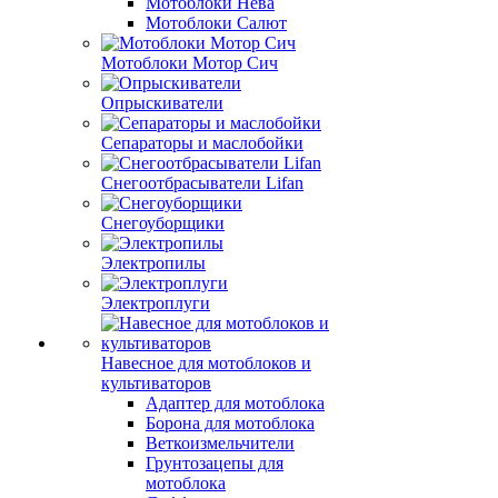
Мотоблоки Нева
Мотоблоки Салют
Мотоблоки Мотор Сич
Опрыскиватели
Сепараторы и маслобойки
Снегоотбрасыватели Lifan
Снегоуборщики
Электропилы
Электроплуги
Навесное для мотоблоков и
культиваторов
Адаптер для мотоблока
Борона для мотоблока
Веткоизмельчители
Грунтозацепы для
мотоблока