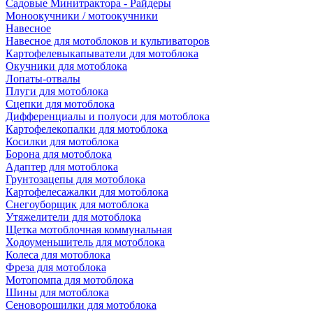
Садовые Минитрактора - Райдеры
Моноокучники / мотоокучники
Навесное
Навесное для мотоблоков и культиваторов
Картофелевыкапыватели для мотоблока
Окучники для мотоблока
Лопаты-отвалы
Плуги для мотоблока
Сцепки для мотоблока
Дифференциалы и полуоси для мотоблока
Картофелекопалки для мотоблока
Косилки для мотоблока
Борона для мотоблока
Адаптер для мотоблока
Грунтозацепы для мотоблока
Картофелесажалки для мотоблока
Снегоуборщик для мотоблока
Утяжелители для мотоблока
Щетка мотоблочная коммунальная
Ходоуменьшитель для мотоблока
Колеса для мотоблока
Фреза для мотоблока
Мотопомпа для мотоблока
Шины для мотоблока
Сеноворошилки для мотоблока