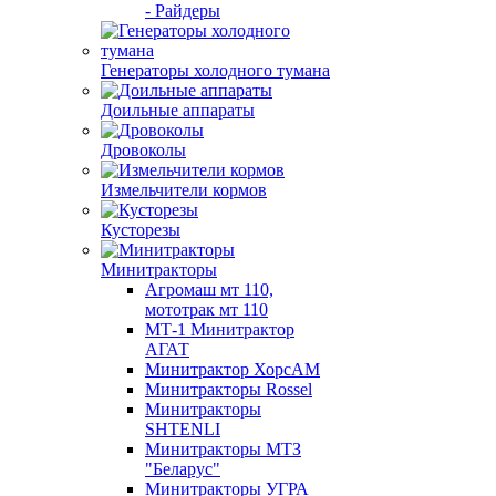
- Райдеры
Генераторы холодного тумана
Доильные аппараты
Дровоколы
Измельчители кормов
Кусторезы
Минитракторы
Агромаш мт 110,
мототрак мт 110
МТ-1 Минитрактор
АГАТ
Минитрактор ХорсАМ
Минитракторы Rossel
Минитракторы
SHTENLI
Минитракторы МТЗ
"Беларус"
Минитракторы УГРА