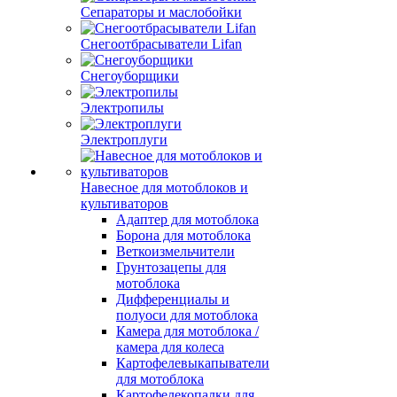
Сепараторы и маслобойки
Снегоотбрасыватели Lifan
Снегоуборщики
Электропилы
Электроплуги
Навесное для мотоблоков и
культиваторов
Адаптер для мотоблока
Борона для мотоблока
Веткоизмельчители
Грунтозацепы для
мотоблока
Дифференциалы и
полуоси для мотоблока
Камера для мотоблока /
камера для колеса
Картофелевыкапыватели
для мотоблока
Картофелекопалки для