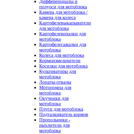
Дифференциалы и
полуоси для мотоблока
Камера для мотоблока /
камера для колеса
Картофелевыкапыватели
для мотоблока
Картофелекопалки для
мотоблока
Картофелесажалки для
мотоблока
Колеса для мотоблока
Кормоизмельчители
Косилки для мотоблока
Культиваторы для
мотоблока
Лопаты-отвалы
Мотопомпа для
мотоблока
Окучники для
мотоблока
Плуги для мотоблока
Подталкиватель кормов
Пропольники -
рыхлители для
мотоблока