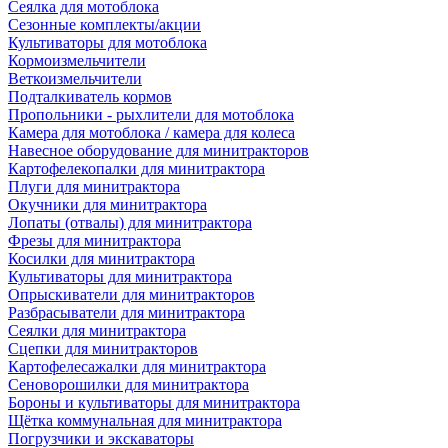
Сеялка для мотоблока
Сезонные комплекты/акции
Культиваторы для мотоблока
Кормоизмельчители
Веткоизмельчители
Подталкиватель кормов
Пропольники - рыхлители для мотоблока
Камера для мотоблока / камера для колеса
Навесное оборудование для минитракторов
Картофелекопалки для минитрактора
Плуги для минитрактора
Окучники для минитрактора
Лопаты (отвалы) для минитрактора
Фрезы для минитрактора
Косилки для минитрактора
Культиваторы для минитрактора
Опрыскиватели для минитракторов
Разбрасыватели для минитрактора
Сеялки для минитрактора
Сцепки для минитракторов
Картофелесажалки для минитрактора
Сеноворошилки для минитрактора
Бороны и культиваторы для минитрактора
Щётка коммунальная для минитрактора
Погрузчики и экскаваторы