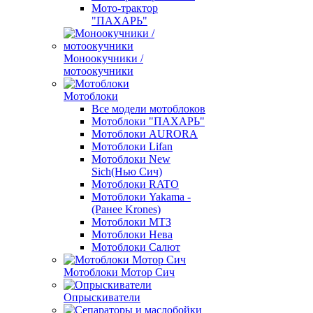
Мото-трактор
"ПАХАРЬ"
Моноокучники /
мотоокучники
Мотоблоки
Все модели мотоблоков
Мотоблоки "ПАХАРЬ"
Мотоблоки AURORA
Мотоблоки Lifan
Мотоблоки New
Sich(Нью Сич)
Мотоблоки RATO
Мотоблоки Yakama -
(Ранее Krones)
Мотоблоки МТЗ
Мотоблоки Нева
Мотоблоки Салют
Мотоблоки Мотор Сич
Опрыскиватели