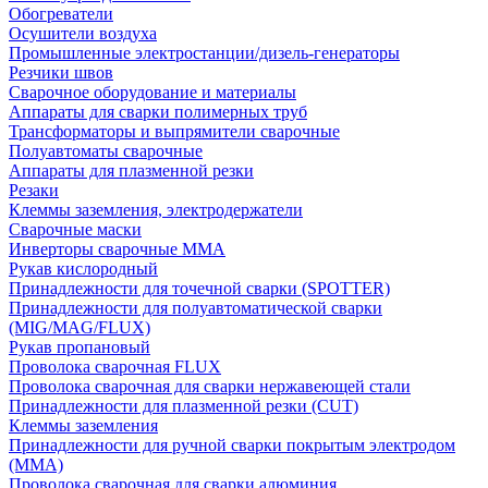
Обогреватели
Осушители воздуха
Промышленные электростанции/дизель-генераторы
Резчики швов
Сварочное оборудование и материалы
Аппараты для сварки полимерных труб
Трансформаторы и выпрямители сварочные
Полуавтоматы сварочные
Аппараты для плазменной резки
Резаки
Клеммы заземления, электродержатели
Сварочные маски
Инверторы сварочные ММА
Рукав кислородный
Принадлежности для точечной сварки (SPOTTER)
Принадлежности для полуавтоматической сварки
(MIG/MAG/FLUX)
Рукав пропановый
Проволока сварочная FLUX
Проволока сварочная для сварки нержавеющей стали
Принадлежности для плазменной резки (CUT)
Клеммы заземления
Принадлежности для ручной сварки покрытым электродом
(MMA)
Проволока сварочная для сварки алюминия