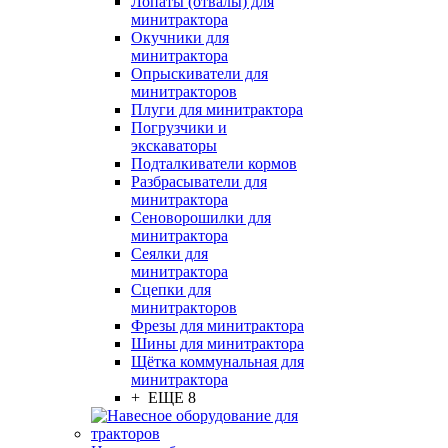
Лопаты (отвалы) для
минитрактора
Окучники для
минитрактора
Опрыскиватели для
минитракторов
Плуги для минитрактора
Погрузчики и
экскаваторы
Подталкиватели кормов
Разбрасыватели для
минитрактора
Сеноворошилки для
минитрактора
Сеялки для
минитрактора
Сцепки для
минитракторов
Фрезы для минитрактора
Шины для минитрактора
Щётка коммунальная для
минитрактора
+ ЕЩЕ 8