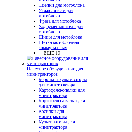
Сцепки для мотоблока
Утяжелители для
мотоблока
Фреза для мотоблока
Ходоуменьшитель для
мотоблока
Шины для мотоблока
Щетка мотоблочная
коммунальная
+ ЕЩЕ 19
Навесное оборудование для
минитракторов
Бороны и культиваторы
для минитрактора
Картофелекопалки для
минитрактора
Картофелесажалки для
минитрактора
Косилки для
минитрактора
Культиваторы для
минитрактора