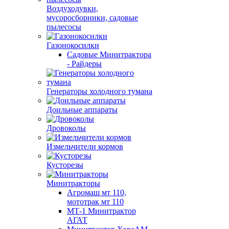
Воздуходувки,
мусоросборники, cадовые
пылесосы
Газонокосилки
Садовые Минитрактора
- Райдеры
Генераторы холодного тумана
Доильные аппараты
Дровоколы
Измельчители кормов
Кусторезы
Минитракторы
Агромаш мт 110,
мототрак мт 110
МТ-1 Минитрактор
АГАТ