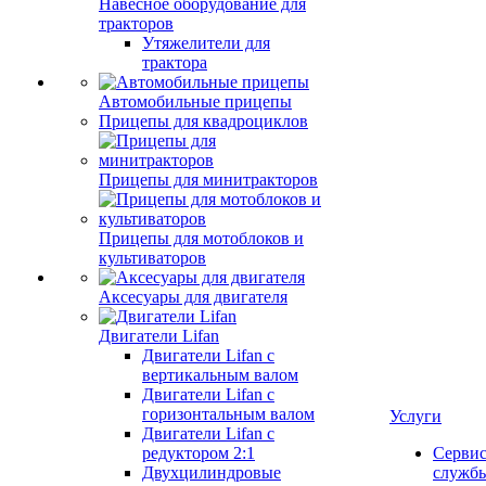
Навесное оборудование для
тракторов
Утяжелители для
трактора
Автомобильные прицепы
Прицепы для квадроциклов
Прицепы для минитракторов
Прицепы для мотоблоков и
культиваторов
Аксесуары для двигателя
Двигатели Lifan
Двигатели Lifan с
вертикальным валом
Двигатели Lifan с
горизонтальным валом
Услуги
Двигатели Lifan с
редуктором 2:1
Серви
Двухцилиндровые
служб