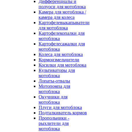
Дифференциалы и
полуоси для мотоблока
Камера для мотоблока /
камера для колеса
Картофелевыкапыватели
для мотоблока
Картофелекопалки для
мотоблока
Картофелесажалки для
мотоблока
Колеса для мотоблока
Кормоизмельчители
Косилки для мотоблока
Культиваторы для
мотоблока
Лопаты-отвалы
Мотопомпа для
мотоблока
Окучники для
мотоблока
Плуги для мотоблока
Подталкиватель кормов
Пропольники -
рыхлители для
мотоблока