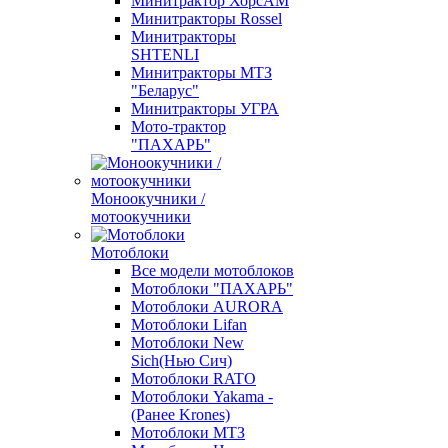
Минитрактор ХорсАМ
Минитракторы Rossel
Минитракторы
SHTENLI
Минитракторы МТЗ
"Беларус"
Минитракторы УГРА
Мото-трактор
"ПАХАРЬ"
Моноокучники /
мотоокучники
Мотоблоки
Все модели мотоблоков
Мотоблоки "ПАХАРЬ"
Мотоблоки AURORA
Мотоблоки Lifan
Мотоблоки New
Sich(Нью Сич)
Мотоблоки RATO
Мотоблоки Yakama -
(Ранее Krones)
Мотоблоки МТЗ