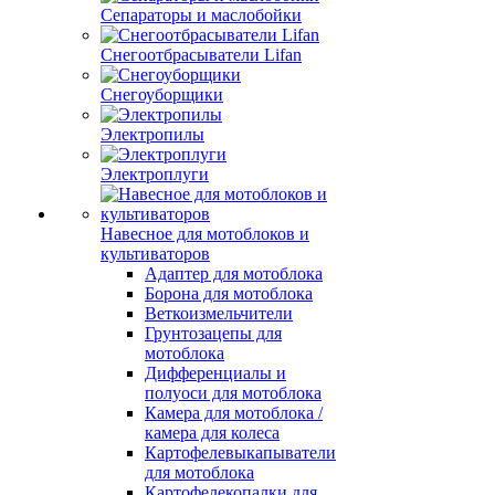
Сепараторы и маслобойки
Снегоотбрасыватели Lifan
Снегоуборщики
Электропилы
Электроплуги
Навесное для мотоблоков и
культиваторов
Адаптер для мотоблока
Борона для мотоблока
Веткоизмельчители
Грунтозацепы для
мотоблока
Дифференциалы и
полуоси для мотоблока
Камера для мотоблока /
камера для колеса
Картофелевыкапыватели
для мотоблока
Картофелекопалки для