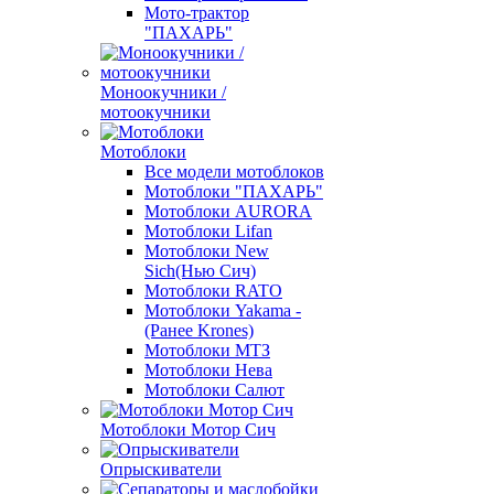
Мото-трактор
"ПАХАРЬ"
Моноокучники /
мотоокучники
Мотоблоки
Все модели мотоблоков
Мотоблоки "ПАХАРЬ"
Мотоблоки AURORA
Мотоблоки Lifan
Мотоблоки New
Sich(Нью Сич)
Мотоблоки RATO
Мотоблоки Yakama -
(Ранее Krones)
Мотоблоки МТЗ
Мотоблоки Нева
Мотоблоки Салют
Мотоблоки Мотор Сич
Опрыскиватели