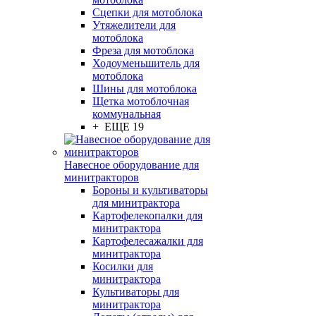
Сцепки для мотоблока
Утяжелители для
мотоблока
Фреза для мотоблока
Ходоуменьшитель для
мотоблока
Шины для мотоблока
Щетка мотоблочная
коммунальная
+ ЕЩЕ 19
Навесное оборудование для
минитракторов
Бороны и культиваторы
для минитрактора
Картофелекопалки для
минитрактора
Картофелесажалки для
минитрактора
Косилки для
минитрактора
Культиваторы для
минитрактора