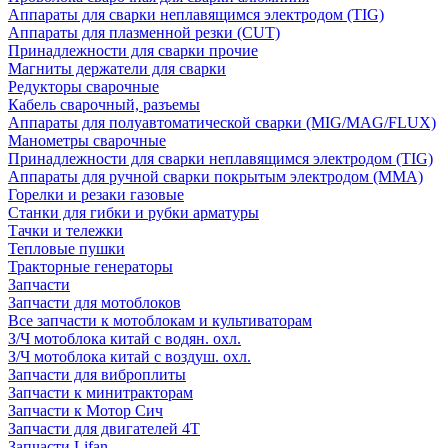
Аппараты для сварки неплавящимся электродом (TIG)
Аппараты для плазменной резки (CUT)
Принадлежности для сварки прочие
Магниты держатели для сварки
Редукторы сварочные
Кабель сварочный, разъемы
Аппараты для полуавтоматической сварки (MIG/MAG/FLUX)
Манометры сварочные
Принадлежности для сварки неплавящимся электродом (TIG)
Аппараты для ручной сварки покрытым электродом (MMA)
Горелки и резаки газовые
Станки для гибки и рубки арматуры
Тачки и тележки
Тепловые пушки
Тракторные генераторы
Запчасти
Запчасти для мотоблоков
Все запчасти к мотоблокам и культиваторам
З/Ч мотоблока китай с водян. охл.
З/Ч мотоблока китай с воздуш. охл.
Запчасти для виброплиты
Запчасти к минитракторам
Запчасти к Мотор Сич
Запчасти для двигателей 4Т
Запчасти Lifan