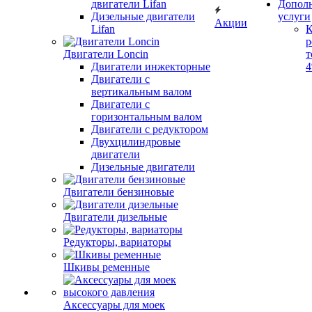
двигатели Lifan
Допол
Дизельные двигатели
услуги
Акции
Lifan
К
р
Двигатели Loncin
т
Двигатели инжекторные
Двигатели с
вертикальным валом
Двигатели с
горизонтальным валом
Двигатели с редуктором
Двухцилиндровые
двигатели
Дизельные двигатели
Двигатели бензиновые
Двигатели дизельные
Редукторы, вариаторы
Шкивы ременные
Аксессуары для моек