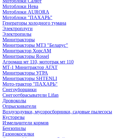
Мотоблоки Салют
Мотоблоки Нева
Мотоблоки AURORA
Мотоблоки "ПАХАРЬ"
Генераторы холодного тумана
Электроплуги
Электропилы
Минитракторы
Минитракторы МТЗ "Беларус"
Минитрактор ХорсАМ
Минитракторы Rossel
Агромаш мт 110, мототрак мт 110
МТ-1 Минитрактор АГАТ
Минитракторы УГРА
Минитракторы SHTENLI
Мото-трактор "ПАХАРЬ"
Снегоуборщики
Снегоотбрасыватели Lifan
Дровоколы
Опрыскиватели
Воздуходувки, мусоросборники, cадовые пылесосы
Кусторезы
Измельчители кормов
Бензопилы
Газонокосилки