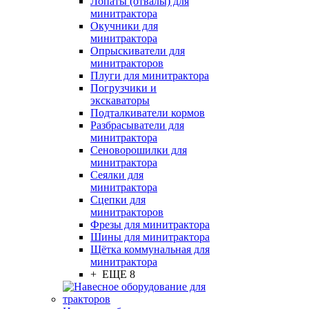
Лопаты (отвалы) для
минитрактора
Окучники для
минитрактора
Опрыскиватели для
минитракторов
Плуги для минитрактора
Погрузчики и
экскаваторы
Подталкиватели кормов
Разбрасыватели для
минитрактора
Сеноворошилки для
минитрактора
Сеялки для
минитрактора
Сцепки для
минитракторов
Фрезы для минитрактора
Шины для минитрактора
Щётка коммунальная для
минитрактора
+ ЕЩЕ 8