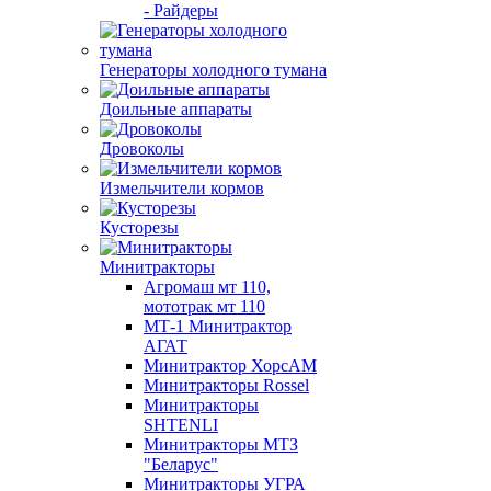
- Райдеры
Генераторы холодного тумана
Доильные аппараты
Дровоколы
Измельчители кормов
Кусторезы
Минитракторы
Агромаш мт 110,
мототрак мт 110
МТ-1 Минитрактор
АГАТ
Минитрактор ХорсАМ
Минитракторы Rossel
Минитракторы
SHTENLI
Минитракторы МТЗ
"Беларус"
Минитракторы УГРА