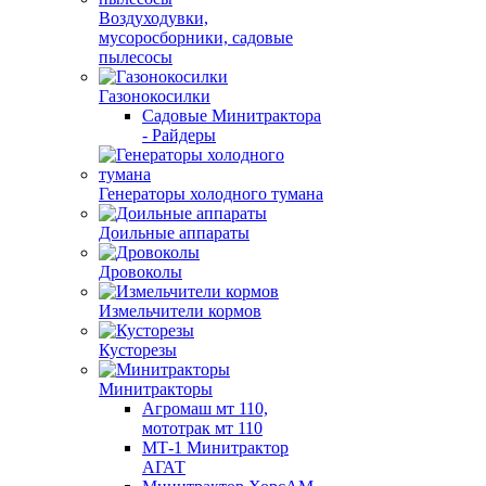
Воздуходувки,
мусоросборники, cадовые
пылесосы
Газонокосилки
Садовые Минитрактора
- Райдеры
Генераторы холодного тумана
Доильные аппараты
Дровоколы
Измельчители кормов
Кусторезы
Минитракторы
Агромаш мт 110,
мототрак мт 110
МТ-1 Минитрактор
АГАТ