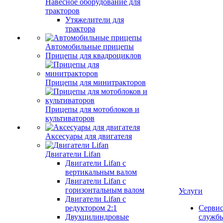
Навесное оборудование для
тракторов
Утяжелители для
трактора
Автомобильные прицепы
Прицепы для квадроциклов
Прицепы для минитракторов
Прицепы для мотоблоков и
культиваторов
Аксесуары для двигателя
Двигатели Lifan
Двигатели Lifan с
вертикальным валом
Двигатели Lifan с
горизонтальным валом
Услуги
Двигатели Lifan с
редуктором 2:1
Серви
Двухцилиндровые
служб