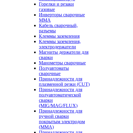
Горелки и резаки
газовые
Инверторы сварочные
ММА
Кабель сварочный,
разъемы
Клеммы заземления
Клеммы заземления,
электродержатели
Магниты держатели для
сварки
Манометры сварочные
Полуавтоматы
сварочные
Принадлежности для
плазменной резки (CUT)
Принадлежности для
полуавтоматической
сварки
(MIG/MAG/FLUX)
Принадлежности для
ручной сварки
покрытым электродом
(MMA)
Принадлежности для