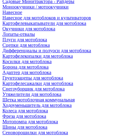
Садовые Минитрактора - Райдеры
Моноокучники / мотоокучники
Навесное
Навесное для мотоблоков и культиваторов
Картофелевыкапыватели для мотоблока
Окучники для мотоблока
Лопаты-отвалы
Плуги для мотоблока
Сцепки для мотоблока
Дифференциалы и полуоси для мотоблока
Картофелекопалки для мотоблока
Косилки для мотоблока
Борона для мотоблока
Адаптер для мотоблока
Грунтозацепы для мотоблока
Картофелесажалки для мотоблока
Снегоуборщик для мотоблока
Утяжелители для мотоблока
Щетка мотоблочная коммунальная
Ходоуменьшитель для мотоблока
Колеса для мотоблока
Фреза для мотоблока
Мотопомпа для мотоблока
Шины для мотоблока
Сеноворошилки для мотоблока