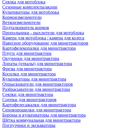
Сеялка для мотоблока
Сезонные комплекты/акции
Культиваторы для мотоблока
Кормоизмельчители
Веткоизмельчители
Подталкиватель кормов
Пропольники - рыхлители для мотоблока
Камера для мотоблока / камера для колеса
Навесное оборудование для минитракторов
Картофелекопалки для минитрактора
Плуги для минитрактора
Окучники для минитрактора
Лопаты (отвалы) для минитрактора
Фрезы для минитрактора
Косилки для минитрактора
Культиваторы для минитрактора
Опрыскиватели для минитракторов
Разбрасыватели для минитрактора
Сеялки для минитрактора
Сцепки для минитракторов
Картофелесажалки для минитрактора
Сеноворошилки для минитрактора
Бороны и культиваторы для минитрактора
Щётка коммунальная для минитрактора
Погрузчики и экскаваторы