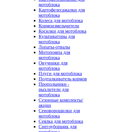
мотоблока
Картофелесажалки для
мотоблока
Колеса для мотоблока
Кормоизмельчители
Косилки для мотоблока
Культиваторы для
мотоблока
Лопаты-отвалы
Мотопомпа для
мотоблока
Окучники для
мотоблока
Плуги для мотоблока
Подталкиватель кормов
Пропольники -
рыхлители для
мотоблока
Сезонные комплекты/
акции
Сеноворошилки для
мотоблока
Сеялка для мотоблока
Снегоуборщик для
мотоблока