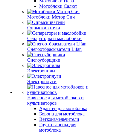
Мотоблоки Нева
Мотоблоки Салют
Мотоблоки Мотор Сич
Опрыскиватели
Сепараторы и маслобойки
Снегоотбрасыватели Lifan
Снегоуборщики
Электропилы
Электроплуги
Навесное для мотоблоков и
культиваторов
Адаптер для мотоблока
Борона для мотоблока
Веткоизмельчители
Грунтозацепы для
мотоблока