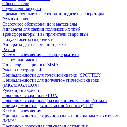
Обогреватели
Осушители воздуха
Промышленные электростанции/дизель-генераторы
Резчики швов
Сварочное оборудование и материалы
Аппараты для сварки полимерных труб
Трансформаторы и выпрямители сварочные
Полуавтоматы сварочные
Аппараты для плазменной резки
Резаки
Клеммы заземления, электродержатели
Сварочные маски
Инверторы сварочные ММА
Рукав кислородный
Принадлежности для точечной сварки (SPOTTER)
Принадлежности для полуавтоматической сварки
(MIG/MAG/FLUX)
Рукав пропановый
Проволока сварочная FLUX
Проволока сварочная для сварки нержавеющей стали
Принадлежности для плазменной резки (CUT)
Клеммы заземления
Принадлежности для ручной сварки покрытым электродом
(MMA)
Проволока сварочная для сварки алюминия