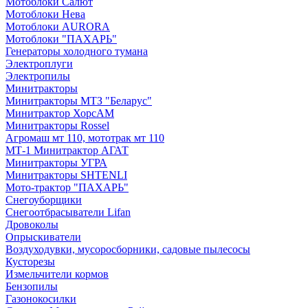
Мотоблоки Салют
Мотоблоки Нева
Мотоблоки AURORA
Мотоблоки "ПАХАРЬ"
Генераторы холодного тумана
Электроплуги
Электропилы
Минитракторы
Минитракторы МТЗ "Беларус"
Минитрактор ХорсАМ
Минитракторы Rossel
Агромаш мт 110, мототрак мт 110
МТ-1 Минитрактор АГАТ
Минитракторы УГРА
Минитракторы SHTENLI
Мото-трактор "ПАХАРЬ"
Снегоуборщики
Снегоотбрасыватели Lifan
Дровоколы
Опрыскиватели
Воздуходувки, мусоросборники, cадовые пылесосы
Кусторезы
Измельчители кормов
Бензопилы
Газонокосилки