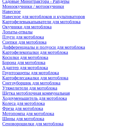
Садовые Минитрактора - Райдеры
Моноокучники / мотоокучники
Навесное
Навесное для мотоблоков и культиваторов
Картофелевыкапыватели для мотоблока
Окучники для мотоблока
Лопаты-отвалы
Плуги для мотоблока
Сцепки для мотоблока
Дифференциалы и полуоси для мотоблока
Картофелекопалки для мотоблока
Косилки для мотоблока
Борона для мотоблока
Адаптер для мотоблока
Грунтозацепы для мотоблока
Картофелесажалки для мотоблока
Снегоуборщик для мотоблока
Утяжелители для мотоблока
Щетка мотоблочная коммунальная
Ходоуменьшитель для мотоблока
Колеса для мотоблока
Фреза для мотоблока
Мотопомпа для мотоблока
Шины для мотоблока
Сеноворошилки для мотоблока