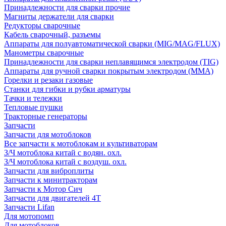
Принадлежности для сварки прочие
Магниты держатели для сварки
Редукторы сварочные
Кабель сварочный, разъемы
Аппараты для полуавтоматической сварки (MIG/MAG/FLUX)
Манометры сварочные
Принадлежности для сварки неплавящимся электродом (TIG)
Аппараты для ручной сварки покрытым электродом (MMA)
Горелки и резаки газовые
Станки для гибки и рубки арматуры
Тачки и тележки
Тепловые пушки
Тракторные генераторы
Запчасти
Запчасти для мотоблоков
Все запчасти к мотоблокам и культиваторам
З/Ч мотоблока китай с водян. охл.
З/Ч мотоблока китай с воздуш. охл.
Запчасти для виброплиты
Запчасти к минитракторам
Запчасти к Мотор Сич
Запчасти для двигателей 4Т
Запчасти Lifan
Для мотопомп
Для мотоблоков