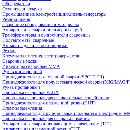
Обогреватели
Осушители воздуха
Промышленные электростанции/дизель-генераторы
Резчики швов
Сварочное оборудование и материалы
Аппараты для сварки полимерных труб
Трансформаторы и выпрямители сварочные
Полуавтоматы сварочные
Аппараты для плазменной резки
Резаки
Клеммы заземления, электродержатели
Сварочные маски
Инверторы сварочные ММА
Рукав кислородный
Принадлежности для точечной сварки (SPOTTER)
Принадлежности для полуавтоматической сварки (MIG/MAG/
Рукав пропановый
Проволока сварочная FLUX
Проволока сварочная для сварки нержавеющей стали
Принадлежности для плазменной резки (CUT)
Клеммы заземления
Принадлежности для ручной сварки покрытым электродом (M
Проволока сварочная для сварки алюминия
Аппараты для сварки неплавящимся электродом (TIG)
Аппараты для плазменной резки (CUT)