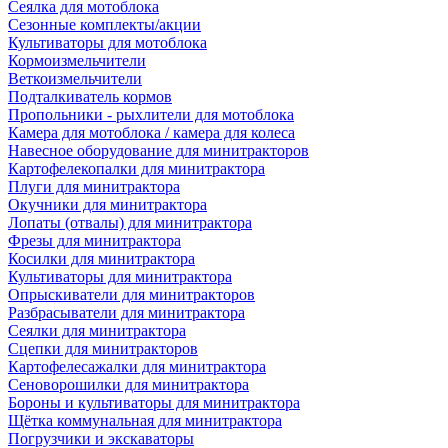
Сеялка для мотоблока
Сезонные комплекты/акции
Культиваторы для мотоблока
Кормоизмельчители
Веткоизмельчители
Подталкиватель кормов
Пропольники - рыхлители для мотоблока
Камера для мотоблока / камера для колеса
Навесное оборудование для минитракторов
Картофелекопалки для минитрактора
Плуги для минитрактора
Окучники для минитрактора
Лопаты (отвалы) для минитрактора
Фрезы для минитрактора
Косилки для минитрактора
Культиваторы для минитрактора
Опрыскиватели для минитракторов
Разбрасыватели для минитрактора
Сеялки для минитрактора
Сцепки для минитракторов
Картофелесажалки для минитрактора
Сеноворошилки для минитрактора
Бороны и культиваторы для минитрактора
Щётка коммунальная для минитрактора
Погрузчики и экскаваторы