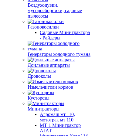
Воздуходувки,
мусоросборники, cадовые
пылесосы
Газонокосилки
Садовые Минитрактора
- Райдеры
Генераторы холодного тумана
Доильные аппараты
Дровоколы
Измельчители кормов
Кусторезы
Минитракторы
Агромаш мт 110,
мототрак мт 110
МТ-1 Минитрактор
АГАТ