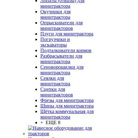
Лопаты (отвалы) для
минитрактора
Окучники для
минитрактора
Опрыскиватели для
минитракторов
Плуги для минитрактора
Погрузчики и
экскаваторы
Подталкиватели кормов
Разбрасыватели для
минитрактора
Сеноворошилки для
минитрактора
Сеялки для
минитрактора
Сцепки для
минитракторов
Фрезы для минитрактора
Шины для минитрактора
Щётка коммунальная для
минитрактора
+ ЕЩЕ 8