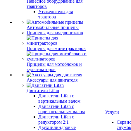
Навесное оборудование для
тракторов
Утяжелители для
трактора
Автомобильные прицепы
Прицепы для квадроциклов
Прицепы для минитракторов
Прицепы для мотоблоков и
культиваторов
Аксесуары для двигателя
Двигатели Lifan
Двигатели Lifan с
вертикальным валом
Двигатели Lifan с
горизонтальным валом
Услуги
Двигатели Lifan с
редуктором 2:1
Серви
Двухцилиндровые
служб