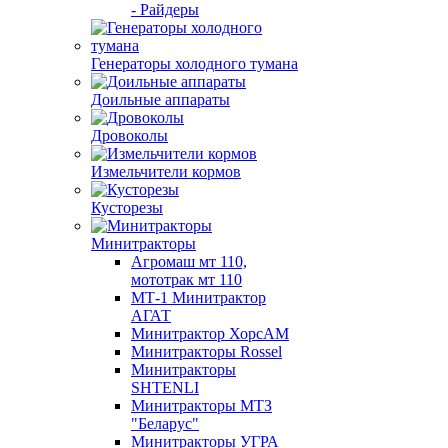
- Райдеры
Генераторы холодного тумана
Доильные аппараты
Дровоколы
Измельчители кормов
Кусторезы
Минитракторы
Агромаш мт 110,
мототрак мт 110
МТ-1 Минитрактор
АГАТ
Минитрактор ХорсАМ
Минитракторы Rossel
Минитракторы
SHTENLI
Минитракторы МТЗ
"Беларус"
Минитракторы УГРА