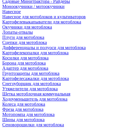
Садовые Минитрактора - Райдеры
Моноокучники / мотоокучники
Навесное
Навесное для мотоблоков и культиваторов
Картофелевыкапыватели для мотоблока
Окучники для мотоблока
Лопаты-отвалы
Плуги для мотоблока
Сцепки для мотоблока
Дифференциалы и полуоси для мотоблока
Картофелекопалки для мотоблока
Косилки для мотоблока
Борона для мотоблока
Адаптер для мотоблока
Грунтозацепы для мотоблока
Картофелесажалки для мотоблока
Снегоуборщик для мотоблока
Утяжелители для мотоблока
Щетка мотоблочная коммунальная
Ходоуменьшитель для мотоблока
Колеса для мотоблока
Фреза для мотоблока
Мотопомпа для мотоблока
Шины для мотоблока
Сеноворошилки для мотоблока