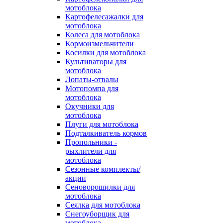
мотоблока
Картофелесажалки для
мотоблока
Колеса для мотоблока
Кормоизмельчители
Косилки для мотоблока
Культиваторы для
мотоблока
Лопаты-отвалы
Мотопомпа для
мотоблока
Окучники для
мотоблока
Плуги для мотоблока
Подталкиватель кормов
Пропольники -
рыхлители для
мотоблока
Сезонные комплекты/
акции
Сеноворошилки для
мотоблока
Сеялка для мотоблока
Снегоуборщик для
мотоблока