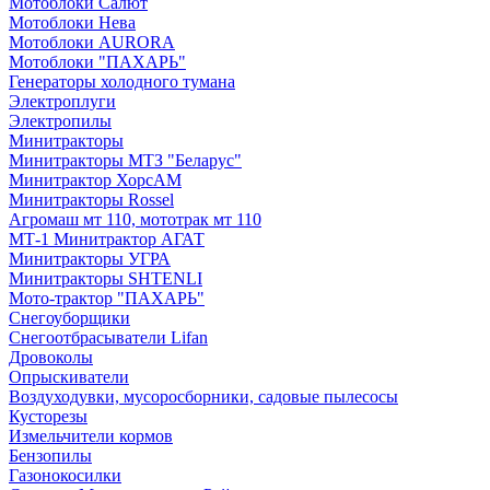
Мотоблоки Салют
Мотоблоки Нева
Мотоблоки AURORA
Мотоблоки "ПАХАРЬ"
Генераторы холодного тумана
Электроплуги
Электропилы
Минитракторы
Минитракторы МТЗ "Беларус"
Минитрактор ХорсАМ
Минитракторы Rossel
Агромаш мт 110, мототрак мт 110
МТ-1 Минитрактор АГАТ
Минитракторы УГРА
Минитракторы SHTENLI
Мото-трактор "ПАХАРЬ"
Снегоуборщики
Снегоотбрасыватели Lifan
Дровоколы
Опрыскиватели
Воздуходувки, мусоросборники, cадовые пылесосы
Кусторезы
Измельчители кормов
Бензопилы
Газонокосилки