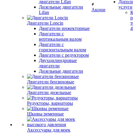
двигатели Lifan
Допол
Дизельные двигатели
услуги
Акции
Lifan
К
р
Двигатели Loncin
т
Двигатели инжекторные
Двигатели с
вертикальным валом
Двигатели с
горизонтальным валом
Двигатели с редуктором
Двухцилиндровые
двигатели
Дизельные двигатели
Двигатели бензиновые
Двигатели дизельные
Редукторы, вариаторы
Шкивы ременные
Аксессуары для моек