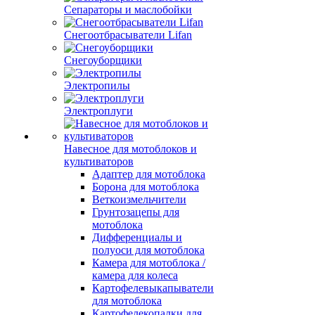
Сепараторы и маслобойки
Снегоотбрасыватели Lifan
Снегоуборщики
Электропилы
Электроплуги
Навесное для мотоблоков и
культиваторов
Адаптер для мотоблока
Борона для мотоблока
Веткоизмельчители
Грунтозацепы для
мотоблока
Дифференциалы и
полуоси для мотоблока
Камера для мотоблока /
камера для колеса
Картофелевыкапыватели
для мотоблока
Картофелекопалки для