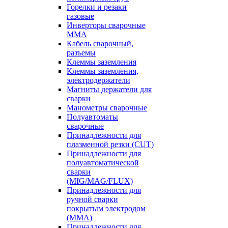
Горелки и резаки
газовые
Инверторы сварочные
ММА
Кабель сварочный,
разъемы
Клеммы заземления
Клеммы заземления,
электродержатели
Магниты держатели для
сварки
Манометры сварочные
Полуавтоматы
сварочные
Принадлежности для
плазменной резки (CUT)
Принадлежности для
полуавтоматической
сварки
(MIG/MAG/FLUX)
Принадлежности для
ручной сварки
покрытым электродом
(MMA)
Принадлежности для