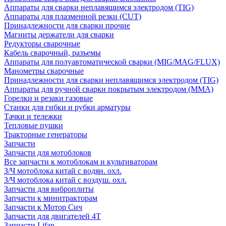
Аппараты для сварки неплавящимся электродом (TIG)
Аппараты для плазменной резки (CUT)
Принадлежности для сварки прочие
Магниты держатели для сварки
Редукторы сварочные
Кабель сварочный, разъемы
Аппараты для полуавтоматической сварки (MIG/MAG/FLUX)
Манометры сварочные
Принадлежности для сварки неплавящимся электродом (TIG)
Аппараты для ручной сварки покрытым электродом (MMA)
Горелки и резаки газовые
Станки для гибки и рубки арматуры
Тачки и тележки
Тепловые пушки
Тракторные генераторы
Запчасти
Запчасти для мотоблоков
Все запчасти к мотоблокам и культиваторам
З/Ч мотоблока китай с водян. охл.
З/Ч мотоблока китай с воздуш. охл.
Запчасти для виброплиты
Запчасти к минитракторам
Запчасти к Мотор Сич
Запчасти для двигателей 4Т
Запчасти Lifan