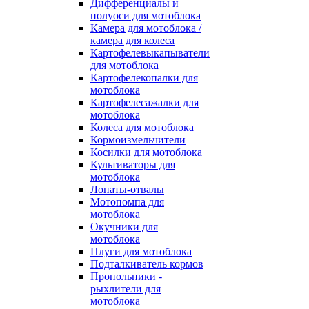
Дифференциалы и
полуоси для мотоблока
Камера для мотоблока /
камера для колеса
Картофелевыкапыватели
для мотоблока
Картофелекопалки для
мотоблока
Картофелесажалки для
мотоблока
Колеса для мотоблока
Кормоизмельчители
Косилки для мотоблока
Культиваторы для
мотоблока
Лопаты-отвалы
Мотопомпа для
мотоблока
Окучники для
мотоблока
Плуги для мотоблока
Подталкиватель кормов
Пропольники -
рыхлители для
мотоблока