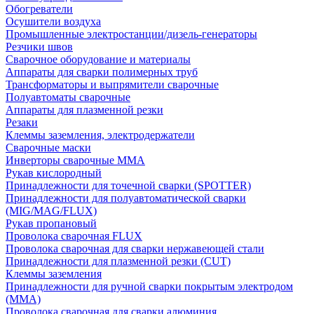
Обогреватели
Осушители воздуха
Промышленные электростанции/дизель-генераторы
Резчики швов
Сварочное оборудование и материалы
Аппараты для сварки полимерных труб
Трансформаторы и выпрямители сварочные
Полуавтоматы сварочные
Аппараты для плазменной резки
Резаки
Клеммы заземления, электродержатели
Сварочные маски
Инверторы сварочные ММА
Рукав кислородный
Принадлежности для точечной сварки (SPOTTER)
Принадлежности для полуавтоматической сварки
(MIG/MAG/FLUX)
Рукав пропановый
Проволока сварочная FLUX
Проволока сварочная для сварки нержавеющей стали
Принадлежности для плазменной резки (CUT)
Клеммы заземления
Принадлежности для ручной сварки покрытым электродом
(MMA)
Проволока сварочная для сварки алюминия