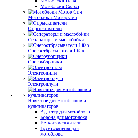
Мотоблоки Нева
Мотоблоки Салют
Мотоблоки Мотор Сич
Опрыскиватели
Сепараторы и маслобойки
Снегоотбрасыватели Lifan
Снегоуборщики
Электропилы
Электроплуги
Навесное для мотоблоков и
культиваторов
Адаптер для мотоблока
Борона для мотоблока
Веткоизмельчители
Грунтозацепы для
мотоблока