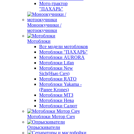
Мото-трактор
"ПАХАРЬ"
Моноокучники /
мотоокучники
Мотоблоки
Все модели мотоблоков
Мотоблоки "ПАХАРЬ"
Мотоблоки AURORA
Мотоблоки Lifan
Мотоблоки New
Sich(Нью Сич)
Мотоблоки RATO
Мотоблоки Yakama -
(Ранее Krones)
Мотоблоки МТЗ
Мотоблоки Нева
Мотоблоки Салют
Мотоблоки Мотор Сич
Опрыскиватели