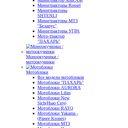
Минитрактор ХорсАМ
Минитракторы Rossel
Минитракторы
SHTENLI
Минитракторы МТЗ
"Беларус"
Минитракторы УГРА
Мото-трактор
"ПАХАРЬ"
Моноокучники /
мотоокучники
Мотоблоки
Все модели мотоблоков
Мотоблоки "ПАХАРЬ"
Мотоблоки AURORA
Мотоблоки Lifan
Мотоблоки New
Sich(Нью Сич)
Мотоблоки RATO
Мотоблоки Yakama -
(Ранее Krones)
Мотоблоки МТЗ