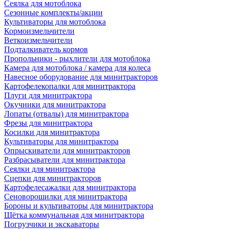
Сеялка для мотоблока
Сезонные комплекты/акции
Культиваторы для мотоблока
Кормоизмельчители
Веткоизмельчители
Подталкиватель кормов
Пропольники - рыхлители для мотоблока
Камера для мотоблока / камера для колеса
Навесное оборудование для минитракторов
Картофелекопалки для минитрактора
Плуги для минитрактора
Окучники для минитрактора
Лопаты (отвалы) для минитрактора
Фрезы для минитрактора
Косилки для минитрактора
Культиваторы для минитрактора
Опрыскиватели для минитракторов
Разбрасыватели для минитрактора
Сеялки для минитрактора
Сцепки для минитракторов
Картофелесажалки для минитрактора
Сеноворошилки для минитрактора
Бороны и культиваторы для минитрактора
Щётка коммунальная для минитрактора
Погрузчики и экскаваторы