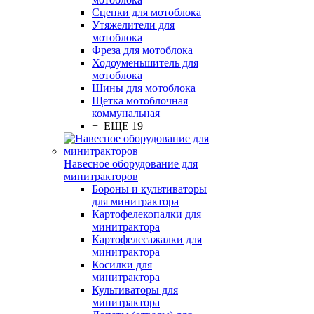
Сцепки для мотоблока
Утяжелители для
мотоблока
Фреза для мотоблока
Ходоуменьшитель для
мотоблока
Шины для мотоблока
Щетка мотоблочная
коммунальная
+ ЕЩЕ 19
Навесное оборудование для
минитракторов
Бороны и культиваторы
для минитрактора
Картофелекопалки для
минитрактора
Картофелесажалки для
минитрактора
Косилки для
минитрактора
Культиваторы для
минитрактора