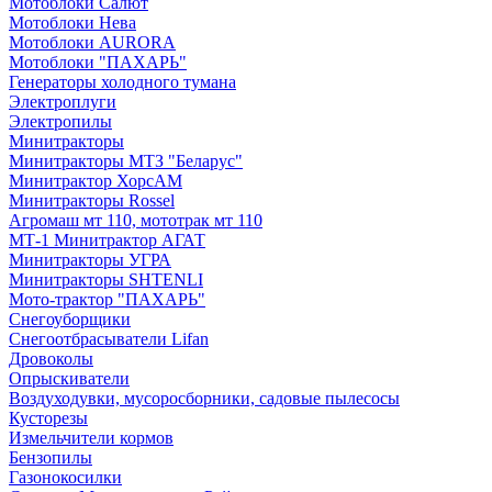
Мотоблоки Салют
Мотоблоки Нева
Мотоблоки AURORA
Мотоблоки "ПАХАРЬ"
Генераторы холодного тумана
Электроплуги
Электропилы
Минитракторы
Минитракторы МТЗ "Беларус"
Минитрактор ХорсАМ
Минитракторы Rossel
Агромаш мт 110, мототрак мт 110
МТ-1 Минитрактор АГАТ
Минитракторы УГРА
Минитракторы SHTENLI
Мото-трактор "ПАХАРЬ"
Снегоуборщики
Снегоотбрасыватели Lifan
Дровоколы
Опрыскиватели
Воздуходувки, мусоросборники, cадовые пылесосы
Кусторезы
Измельчители кормов
Бензопилы
Газонокосилки