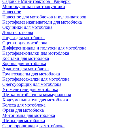
Садовые Минитрактора - Райдеры
Моноокучники / мотоокучники
Навесное
Навесное для мотоблоков и культиваторов
Картофелевыкапыватели для мотоблока
Окучники для мотоблока
Лопаты-отвалы
Плуги для мотоблока
Сцепки для мотоблока
Дифференциалы и полуоси для мотоблока
Картофелекопалки для мотоблока
Косилки для мотоблока
Борона для мотоблока
Адаптер для мотоблока
Грунтозацепы для мотоблока
Картофелесажалки для мотоблока
Снегоуборщик для мотоблока
Утяжелители для мотоблока
Щетка мотоблочная коммунальная
Ходоуменьшитель для мотоблока
Колеса для мотоблока
Фреза для мотоблока
Мотопомпа для мотоблока
Шины для мотоблока
Сеноворошилки для мотоблока