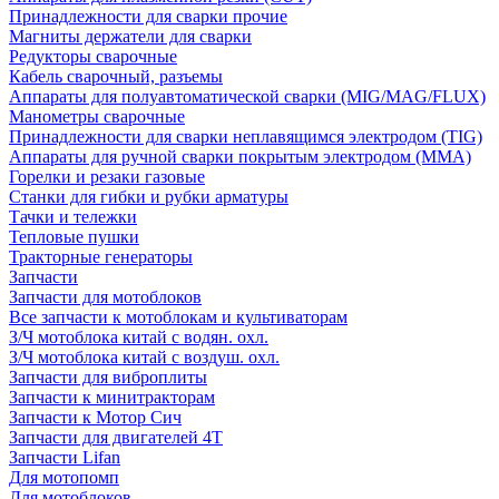
Принадлежности для сварки прочие
Магниты держатели для сварки
Редукторы сварочные
Кабель сварочный, разъемы
Аппараты для полуавтоматической сварки (MIG/MAG/FLUX)
Манометры сварочные
Принадлежности для сварки неплавящимся электродом (TIG)
Аппараты для ручной сварки покрытым электродом (MMA)
Горелки и резаки газовые
Станки для гибки и рубки арматуры
Тачки и тележки
Тепловые пушки
Тракторные генераторы
Запчасти
Запчасти для мотоблоков
Все запчасти к мотоблокам и культиваторам
З/Ч мотоблока китай с водян. охл.
З/Ч мотоблока китай с воздуш. охл.
Запчасти для виброплиты
Запчасти к минитракторам
Запчасти к Мотор Сич
Запчасти для двигателей 4Т
Запчасти Lifan
Для мотопомп
Для мотоблоков