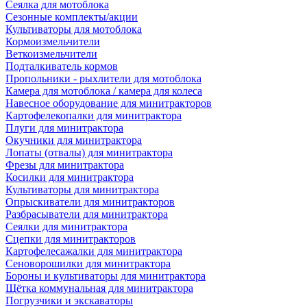
Сеялка для мотоблока
Сезонные комплекты/акции
Культиваторы для мотоблока
Кормоизмельчители
Веткоизмельчители
Подталкиватель кормов
Пропольники - рыхлители для мотоблока
Камера для мотоблока / камера для колеса
Навесное оборудование для минитракторов
Картофелекопалки для минитрактора
Плуги для минитрактора
Окучники для минитрактора
Лопаты (отвалы) для минитрактора
Фрезы для минитрактора
Косилки для минитрактора
Культиваторы для минитрактора
Опрыскиватели для минитракторов
Разбрасыватели для минитрактора
Сеялки для минитрактора
Сцепки для минитракторов
Картофелесажалки для минитрактора
Сеноворошилки для минитрактора
Бороны и культиваторы для минитрактора
Щётка коммунальная для минитрактора
Погрузчики и экскаваторы