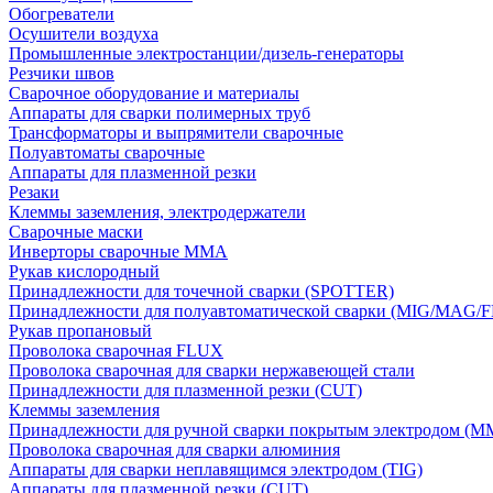
Обогреватели
Осушители воздуха
Промышленные электростанции/дизель-генераторы
Резчики швов
Сварочное оборудование и материалы
Аппараты для сварки полимерных труб
Трансформаторы и выпрямители сварочные
Полуавтоматы сварочные
Аппараты для плазменной резки
Резаки
Клеммы заземления, электродержатели
Сварочные маски
Инверторы сварочные ММА
Рукав кислородный
Принадлежности для точечной сварки (SPOTTER)
Принадлежности для полуавтоматической сварки (MIG/MAG/
Рукав пропановый
Проволока сварочная FLUX
Проволока сварочная для сварки нержавеющей стали
Принадлежности для плазменной резки (CUT)
Клеммы заземления
Принадлежности для ручной сварки покрытым электродом (M
Проволока сварочная для сварки алюминия
Аппараты для сварки неплавящимся электродом (TIG)
Аппараты для плазменной резки (CUT)