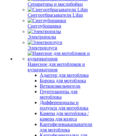
Сепараторы и маслобойки
Снегоотбрасыватели Lifan
Снегоуборщики
Электропилы
Электроплуги
Навесное для мотоблоков и
культиваторов
Адаптер для мотоблока
Борона для мотоблока
Веткоизмельчители
Грунтозацепы для
мотоблока
Дифференциалы и
полуоси для мотоблока
Камера для мотоблока /
камера для колеса
Картофелевыкапыватели
для мотоблока
Картофелекопалки для