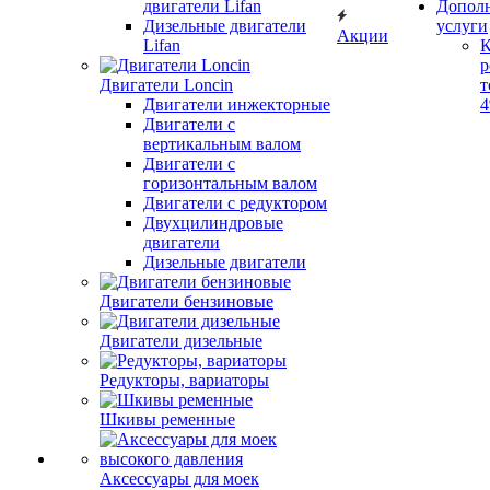
двигатели Lifan
Допол
Дизельные двигатели
услуги
Акции
Lifan
К
р
Двигатели Loncin
т
Двигатели инжекторные
Двигатели с
вертикальным валом
Двигатели с
горизонтальным валом
Двигатели с редуктором
Двухцилиндровые
двигатели
Дизельные двигатели
Двигатели бензиновые
Двигатели дизельные
Редукторы, вариаторы
Шкивы ременные
Аксессуары для моек