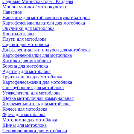
Садовые Минитрактора - Райдеры
Моноокучники / мотоокучники
Навесное
Навесное для мотоблоков и культиваторов
Картофелевыкапыватели для мотоблока
Окучники для мотоблока
Лопаты-отвалы
Плуги для мотоблока
Сцепки для мотоблока
Дифференциалы и полуоси для мотоблока
Картофелекопалки для мотоблока
Косилки для мотоблока
Борона для мотоблока
Адаптер для мотоблока
Грунтозацепы для мотоблока
Картофелесажалки для мотоблока
Снегоуборщик для мотоблока
Утяжелители для мотоблока
Щетка мотоблочная коммунальная
Ходоуменьшитель для мотоблока
Колеса для мотоблока
Фреза для мотоблока
Мотопомпа для мотоблока
Шины для мотоблока
Сеноворошилки для мотоблока