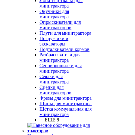
Лопаты (отвалы) для
минитрактора
Окучники для
минитрактора
Опрыскиватели для
минитракторов
Плуги для минитрактора
Погрузчики и
экскаваторы
Подталкиватели кормов
Разбрасыватели для
минитрактора
Сеноворошилки для
минитрактора
Сеялки для
минитрактора
Сцепки для
минитракторов
Фрезы для минитрактора
Шины для минитрактора
Щётка коммунальная для
минитрактора
+ ЕЩЕ 8