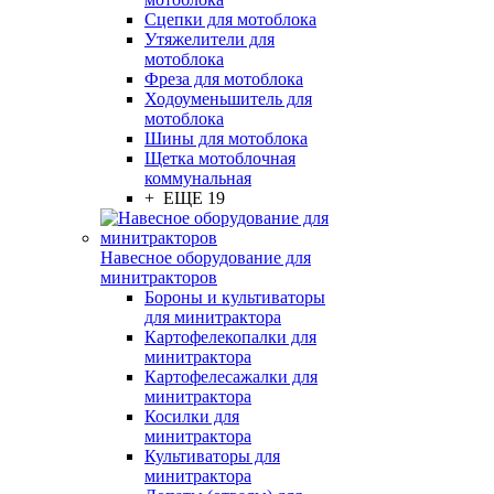
Сцепки для мотоблока
Утяжелители для
мотоблока
Фреза для мотоблока
Ходоуменьшитель для
мотоблока
Шины для мотоблока
Щетка мотоблочная
коммунальная
+ ЕЩЕ 19
Навесное оборудование для
минитракторов
Бороны и культиваторы
для минитрактора
Картофелекопалки для
минитрактора
Картофелесажалки для
минитрактора
Косилки для
минитрактора
Культиваторы для
минитрактора