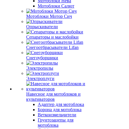
Мотоблоки Нева
Мотоблоки Салют
Мотоблоки Мотор Сич
Опрыскиватели
Сепараторы и маслобойки
Снегоотбрасыватели Lifan
Снегоуборщики
Электропилы
Электроплуги
Навесное для мотоблоков и
культиваторов
Адаптер для мотоблока
Борона для мотоблока
Веткоизмельчители
Грунтозацепы для
мотоблока