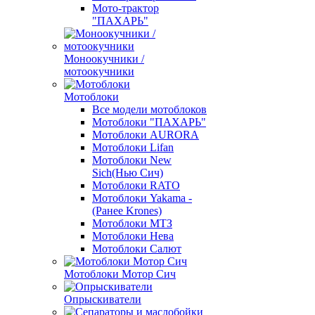
Мото-трактор
"ПАХАРЬ"
Моноокучники /
мотоокучники
Мотоблоки
Все модели мотоблоков
Мотоблоки "ПАХАРЬ"
Мотоблоки AURORA
Мотоблоки Lifan
Мотоблоки New
Sich(Нью Сич)
Мотоблоки RATO
Мотоблоки Yakama -
(Ранее Krones)
Мотоблоки МТЗ
Мотоблоки Нева
Мотоблоки Салют
Мотоблоки Мотор Сич
Опрыскиватели