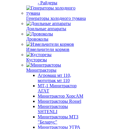
- Райдеры
Генераторы холодного тумана
Доильные аппараты
Дровоколы
Измельчители кормов
Кусторезы
Минитракторы
Агромаш мт 110,
мототрак мт 110
МТ-1 Минитрактор
АГАТ
Минитрактор ХорсАМ
Минитракторы Rossel
Минитракторы
SHTENLI
Минитракторы МТЗ
"Беларус"
Минитракторы УГРА