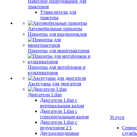
Навесное оборудование для
тракторов
Утяжелители для
трактора
Автомобильные прицепы
Прицепы для квадроциклов
Прицепы для минитракторов
Прицепы для мотоблоков и
культиваторов
Аксесуары для двигателя
Двигатели Lifan
Двигатели Lifan с
вертикальным валом
Двигатели Lifan с
горизонтальным валом
Услуги
Двигатели Lifan с
редуктором 2:1
Серви
Двухцилиндровые
служб