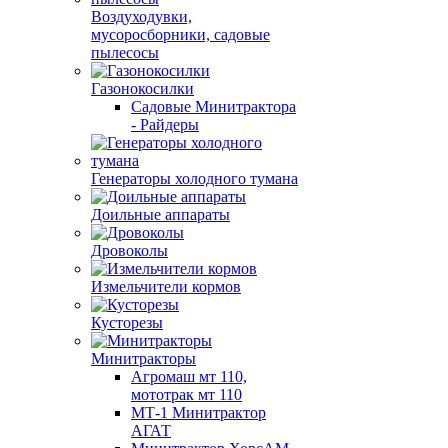
Воздуходувки,
мусоросборники, cадовые
пылесосы
Газонокосилки
Садовые Минитрактора
- Райдеры
Генераторы холодного тумана
Доильные аппараты
Дровоколы
Измельчители кормов
Кусторезы
Минитракторы
Агромаш мт 110,
мототрак мт 110
МТ-1 Минитрактор
АГАТ