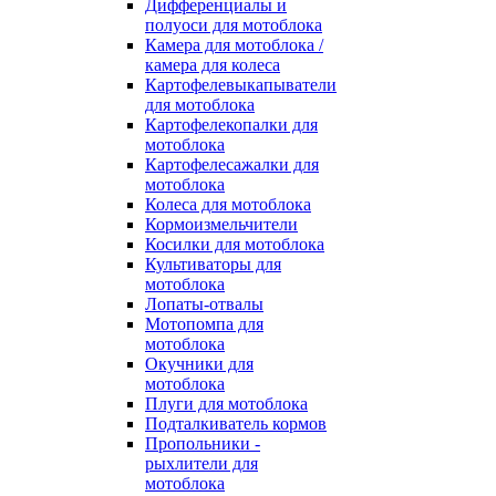
Дифференциалы и
полуоси для мотоблока
Камера для мотоблока /
камера для колеса
Картофелевыкапыватели
для мотоблока
Картофелекопалки для
мотоблока
Картофелесажалки для
мотоблока
Колеса для мотоблока
Кормоизмельчители
Косилки для мотоблока
Культиваторы для
мотоблока
Лопаты-отвалы
Мотопомпа для
мотоблока
Окучники для
мотоблока
Плуги для мотоблока
Подталкиватель кормов
Пропольники -
рыхлители для
мотоблока