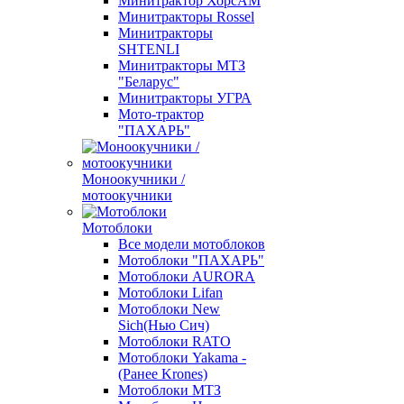
Минитрактор ХорсАМ
Минитракторы Rossel
Минитракторы
SHTENLI
Минитракторы МТЗ
"Беларус"
Минитракторы УГРА
Мото-трактор
"ПАХАРЬ"
Моноокучники /
мотоокучники
Мотоблоки
Все модели мотоблоков
Мотоблоки "ПАХАРЬ"
Мотоблоки AURORA
Мотоблоки Lifan
Мотоблоки New
Sich(Нью Сич)
Мотоблоки RATO
Мотоблоки Yakama -
(Ранее Krones)
Мотоблоки МТЗ