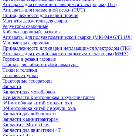
Аппараты для сварки неплавящимся электродом (TIG)
Аппараты для плазменной резки (CUT)
Принадлежности для сварки прочие
Магниты держатели для сварки
Редукторы сварочные
Кабель сварочный, разъемы
Аппараты для полуавтоматической сварки (MIG/MAG/FLUX)
Манометры сварочные
Принадлежности для сварки неплавящимся электродом (TIG)
Аппараты для ручной сварки покрытым электродом (MMA)
Горелки и резаки газовые
Станки для гибки и рубки арматуры
Тачки и тележки
Тепловые пушки
Тракторные генераторы
Запчасти
Запчасти для мотоблоков
Все запчасти к мотоблокам и культиваторам
З/Ч мотоблока китай с водян. охл.
З/Ч мотоблока китай с воздуш. охл.
Запчасти для виброплиты
Запчасти к минитракторам
Запчасти к Мотор Сич
Запчасти для двигателей 4Т
Запчасти Lifan