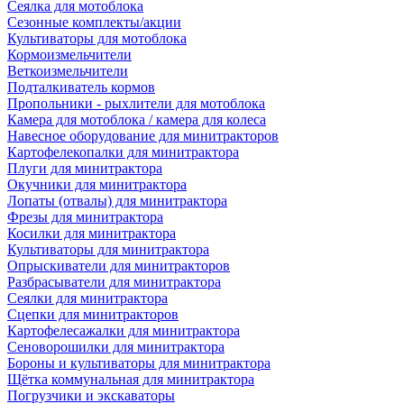
Сеялка для мотоблока
Сезонные комплекты/акции
Культиваторы для мотоблока
Кормоизмельчители
Веткоизмельчители
Подталкиватель кормов
Пропольники - рыхлители для мотоблока
Камера для мотоблока / камера для колеса
Навесное оборудование для минитракторов
Картофелекопалки для минитрактора
Плуги для минитрактора
Окучники для минитрактора
Лопаты (отвалы) для минитрактора
Фрезы для минитрактора
Косилки для минитрактора
Культиваторы для минитрактора
Опрыскиватели для минитракторов
Разбрасыватели для минитрактора
Сеялки для минитрактора
Сцепки для минитракторов
Картофелесажалки для минитрактора
Сеноворошилки для минитрактора
Бороны и культиваторы для минитрактора
Щётка коммунальная для минитрактора
Погрузчики и экскаваторы