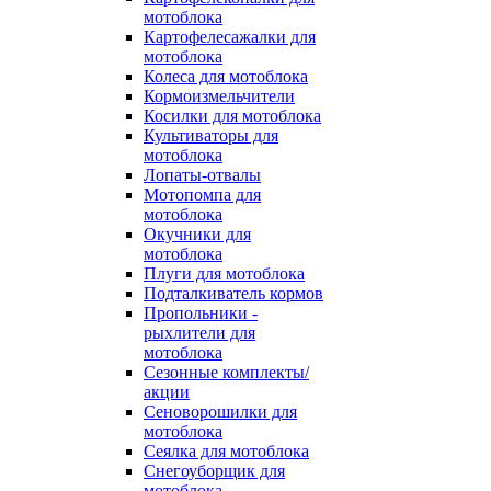
мотоблока
Картофелесажалки для
мотоблока
Колеса для мотоблока
Кормоизмельчители
Косилки для мотоблока
Культиваторы для
мотоблока
Лопаты-отвалы
Мотопомпа для
мотоблока
Окучники для
мотоблока
Плуги для мотоблока
Подталкиватель кормов
Пропольники -
рыхлители для
мотоблока
Сезонные комплекты/
акции
Сеноворошилки для
мотоблока
Сеялка для мотоблока
Снегоуборщик для
мотоблока