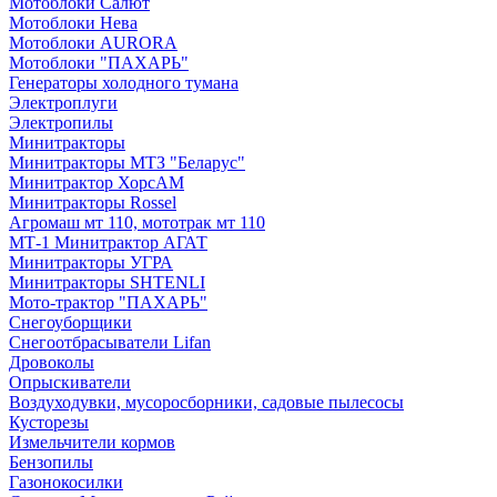
Мотоблоки Салют
Мотоблоки Нева
Мотоблоки AURORA
Мотоблоки "ПАХАРЬ"
Генераторы холодного тумана
Электроплуги
Электропилы
Минитракторы
Минитракторы МТЗ "Беларус"
Минитрактор ХорсАМ
Минитракторы Rossel
Агромаш мт 110, мототрак мт 110
МТ-1 Минитрактор АГАТ
Минитракторы УГРА
Минитракторы SHTENLI
Мото-трактор "ПАХАРЬ"
Снегоуборщики
Снегоотбрасыватели Lifan
Дровоколы
Опрыскиватели
Воздуходувки, мусоросборники, cадовые пылесосы
Кусторезы
Измельчители кормов
Бензопилы
Газонокосилки