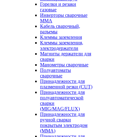
Горелки и резаки
газовые
Инверторы сварочные
ММА
Кабель сварочный,
разъемы
Клеммы заземления
Клеммы заземления,
электродержатели
Магниты держатели для
сварки
Манометры сварочные
Полуавтоматы
сварочные
Принадлежности для
плазменной резки (CUT)
Принадлежности для
полуавтоматической
сварки
(MIG/MAG/FLUX)
Принадлежности для
ручной сварки
покрытым электродом
(MMA)
Принадлежности для