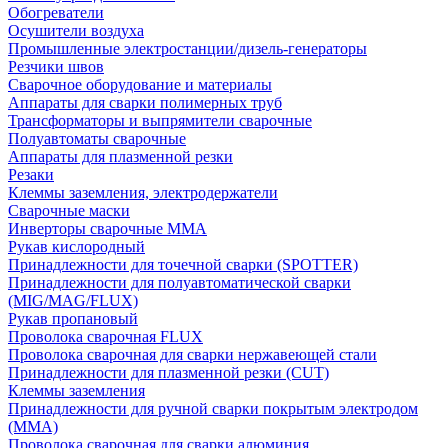
Обогреватели
Осушители воздуха
Промышленные электростанции/дизель-генераторы
Резчики швов
Сварочное оборудование и материалы
Аппараты для сварки полимерных труб
Трансформаторы и выпрямители сварочные
Полуавтоматы сварочные
Аппараты для плазменной резки
Резаки
Клеммы заземления, электродержатели
Сварочные маски
Инверторы сварочные ММА
Рукав кислородный
Принадлежности для точечной сварки (SPOTTER)
Принадлежности для полуавтоматической сварки
(MIG/MAG/FLUX)
Рукав пропановый
Проволока сварочная FLUX
Проволока сварочная для сварки нержавеющей стали
Принадлежности для плазменной резки (CUT)
Клеммы заземления
Принадлежности для ручной сварки покрытым электродом
(MMA)
Проволока сварочная для сварки алюминия