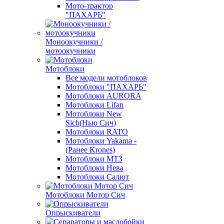
Мото-трактор
"ПАХАРЬ"
Моноокучники /
мотоокучники
Мотоблоки
Все модели мотоблоков
Мотоблоки "ПАХАРЬ"
Мотоблоки AURORA
Мотоблоки Lifan
Мотоблоки New
Sich(Нью Сич)
Мотоблоки RATO
Мотоблоки Yakama -
(Ранее Krones)
Мотоблоки МТЗ
Мотоблоки Нева
Мотоблоки Салют
Мотоблоки Мотор Сич
Опрыскиватели