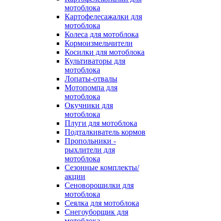
мотоблока
Картофелесажалки для
мотоблока
Колеса для мотоблока
Кормоизмельчители
Косилки для мотоблока
Культиваторы для
мотоблока
Лопаты-отвалы
Мотопомпа для
мотоблока
Окучники для
мотоблока
Плуги для мотоблока
Подталкиватель кормов
Пропольники -
рыхлители для
мотоблока
Сезонные комплекты/
акции
Сеноворошилки для
мотоблока
Сеялка для мотоблока
Снегоуборщик для
мотоблока