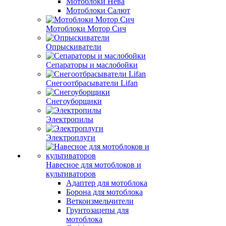
Мотоблоки Нева
Мотоблоки Салют
Мотоблоки Мотор Сич
Опрыскиватели
Сепараторы и маслобойки
Снегоотбрасыватели Lifan
Снегоуборщики
Электропилы
Электроплуги
Навесное для мотоблоков и
культиваторов
Адаптер для мотоблока
Борона для мотоблока
Веткоизмельчители
Грунтозацепы для
мотоблока