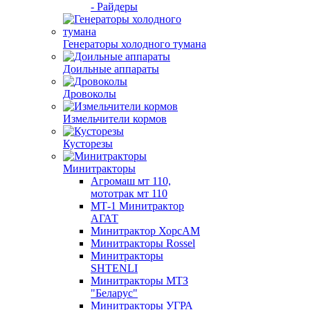
- Райдеры
Генераторы холодного тумана
Доильные аппараты
Дровоколы
Измельчители кормов
Кусторезы
Минитракторы
Агромаш мт 110,
мототрак мт 110
МТ-1 Минитрактор
АГАТ
Минитрактор ХорсАМ
Минитракторы Rossel
Минитракторы
SHTENLI
Минитракторы МТЗ
"Беларус"
Минитракторы УГРА