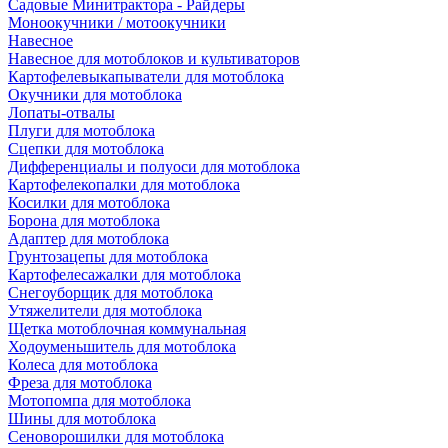
Садовые Минитрактора - Райдеры
Моноокучники / мотоокучники
Навесное
Навесное для мотоблоков и культиваторов
Картофелевыкапыватели для мотоблока
Окучники для мотоблока
Лопаты-отвалы
Плуги для мотоблока
Сцепки для мотоблока
Дифференциалы и полуоси для мотоблока
Картофелекопалки для мотоблока
Косилки для мотоблока
Борона для мотоблока
Адаптер для мотоблока
Грунтозацепы для мотоблока
Картофелесажалки для мотоблока
Снегоуборщик для мотоблока
Утяжелители для мотоблока
Щетка мотоблочная коммунальная
Ходоуменьшитель для мотоблока
Колеса для мотоблока
Фреза для мотоблока
Мотопомпа для мотоблока
Шины для мотоблока
Сеноворошилки для мотоблока