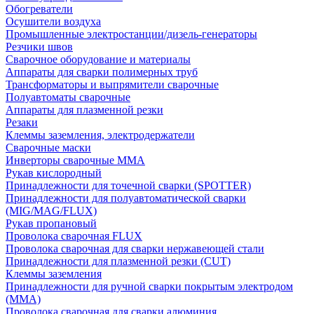
Обогреватели
Осушители воздуха
Промышленные электростанции/дизель-генераторы
Резчики швов
Сварочное оборудование и материалы
Аппараты для сварки полимерных труб
Трансформаторы и выпрямители сварочные
Полуавтоматы сварочные
Аппараты для плазменной резки
Резаки
Клеммы заземления, электродержатели
Сварочные маски
Инверторы сварочные ММА
Рукав кислородный
Принадлежности для точечной сварки (SPOTTER)
Принадлежности для полуавтоматической сварки
(MIG/MAG/FLUX)
Рукав пропановый
Проволока сварочная FLUX
Проволока сварочная для сварки нержавеющей стали
Принадлежности для плазменной резки (CUT)
Клеммы заземления
Принадлежности для ручной сварки покрытым электродом
(MMA)
Проволока сварочная для сварки алюминия