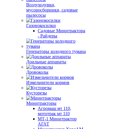
Воздуходувки,
мусоросборники, cадовые
пылесосы
Газонокосилки
Садовые Минитрактора
- Райдеры
Генераторы холодного тумана
Доильные аппараты
Дровоколы
Измельчители кормов
Кусторезы
Минитракторы
Агромаш мт 110,
мототрак мт 110
МТ-1 Минитрактор
АГАТ