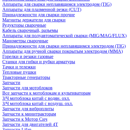
Аппараты для сварки неплавящимся электродом (TIG)
Аппараты для плазменной резки (CUT)
Принадлежности для сварки прочие
Магниты держатели для сварки
Редукторы сварочные
Кабель сварочный, разъемы
Аппараты для полуавтоматической сварки (MIG/MAG/FLUX)
Манометры сварочные
Принадлежности для сварки неплавящимся электродом (TIG)
Аппараты для ручной сварки покрытым электродом (MMA)
Горелки и резаки газовые
Станки для гибки и рубки арматуры
Тачки и тележки
Тепловые пушки
Тракторные генераторы
Запчасти
Запчасти для мотоблоков
Все запчасти к мотоблокам и культиваторам
З/Ч мотоблока китай с водян. охл.
З/Ч мотоблока китай с воздуш. охл.
Запчасти для виброплиты
Запчасти к минитракторам
Запчасти к Мотор Сич
Запчасти для двигателей 4Т
Запчасти Lifan