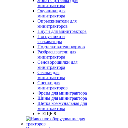
Лопаты (отвалы) для
минитрактора
Окучники для
минитрактора
Опрыскиватели для
минитракторов
Плуги для минитрактора
Погрузчики и
экскаваторы
Подталкиватели кормов
Разбрасыватели для
минитрактора
Сеноворошилки для
минитрактора
Сеялки для
минитрактора
Сцепки для
минитракторов
Фрезы для минитрактора
Шины для минитрактора
Щётка коммунальная для
минитрактора
+ ЕЩЕ 8