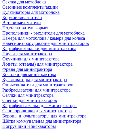
Сеялка для мотоблока
Сезонные комплекты/акции
Культиваторы для мотоблока
Кормоизмельчители
Веткоизмельчители
Подталкиватель кормов
Пропольники - рыхлители для мотоблока
Камера для мотоблока / камера для колеса
Навесное оборудование для минитракторов
Картофелекопалки для минитрактора
Плуги для минитрактора
Окучники для минитрактора
Лопаты (отвалы) для минитрактора
Фрезы для минитрактора
Косилки для минитрактора
Культиваторы для минитрактора
Опрыскиватели для минитракторов
Разбрасыватели для минитрактора
Сеялки для минитрактора
Сцепки для минитракторов
Картофелесажалки для минитрактора
Сеноворошилки для минитрактора
Бороны и культиваторы для минитрактора
Щётка коммунальная для минитрактора
Погрузчики и экскаваторы