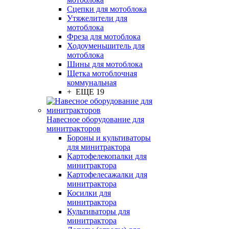
Сцепки для мотоблока
Утяжелители для
мотоблока
Фреза для мотоблока
Ходоуменьшитель для
мотоблока
Шины для мотоблока
Щетка мотоблочная
коммунальная
+ ЕЩЕ 19
Навесное оборудование для
минитракторов
Бороны и культиваторы
для минитрактора
Картофелекопалки для
минитрактора
Картофелесажалки для
минитрактора
Косилки для
минитрактора
Культиваторы для
минитрактора