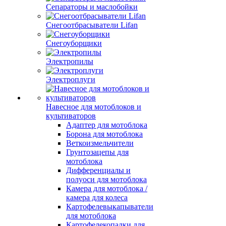
Сепараторы и маслобойки
Снегоотбрасыватели Lifan
Снегоуборщики
Электропилы
Электроплуги
Навесное для мотоблоков и
культиваторов
Адаптер для мотоблока
Борона для мотоблока
Веткоизмельчители
Грунтозацепы для
мотоблока
Дифференциалы и
полуоси для мотоблока
Камера для мотоблока /
камера для колеса
Картофелевыкапыватели
для мотоблока
Картофелекопалки для