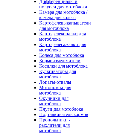
Дифференциалы и
полуоси для мотоблока
Камера для мотоблока /
камера для колеса
Картофелевыкапыватели
для мотоблока
Картофелекопалки для
мотоблока
Картофелесажалки для
мотоблока
Колеса для мотоблока
Кормоизмельчители
Косилки для мотоблока
Культиваторы для
мотоблока
Лопаты-отвалы
Мотопомпа для
мотоблока
Окучники для
мотоблока
Плуги для мотоблока
Подталкиватель кормов
Пропольники -
рыхлители для
мотоблока