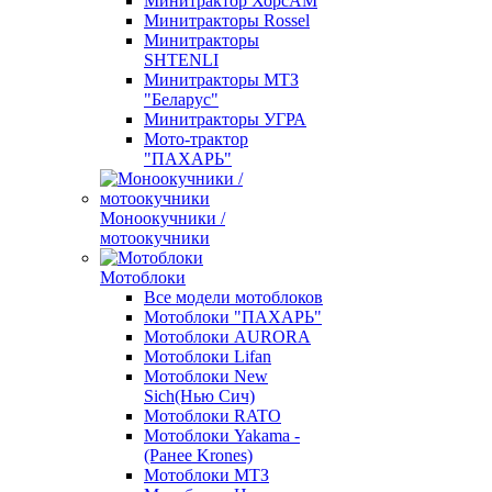
Минитрактор ХорсАМ
Минитракторы Rossel
Минитракторы
SHTENLI
Минитракторы МТЗ
"Беларус"
Минитракторы УГРА
Мото-трактор
"ПАХАРЬ"
Моноокучники /
мотоокучники
Мотоблоки
Все модели мотоблоков
Мотоблоки "ПАХАРЬ"
Мотоблоки AURORA
Мотоблоки Lifan
Мотоблоки New
Sich(Нью Сич)
Мотоблоки RATO
Мотоблоки Yakama -
(Ранее Krones)
Мотоблоки МТЗ