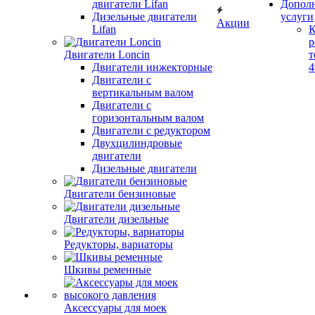
двигатели Lifan
Допол
Дизельные двигатели
услуги
Акции
Lifan
К
р
Двигатели Loncin
т
Двигатели инжекторные
Двигатели с
вертикальным валом
Двигатели с
горизонтальным валом
Двигатели с редуктором
Двухцилиндровые
двигатели
Дизельные двигатели
Двигатели бензиновые
Двигатели дизельные
Редукторы, вариаторы
Шкивы ременные
Аксессуары для моек