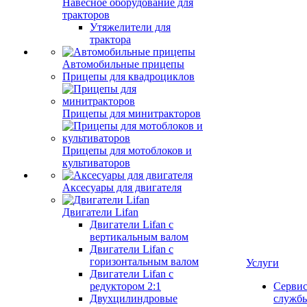
Навесное оборудование для
тракторов
Утяжелители для
трактора
Автомобильные прицепы
Прицепы для квадроциклов
Прицепы для минитракторов
Прицепы для мотоблоков и
культиваторов
Аксесуары для двигателя
Двигатели Lifan
Двигатели Lifan с
вертикальным валом
Двигатели Lifan с
горизонтальным валом
Услуги
Двигатели Lifan с
редуктором 2:1
Серви
Двухцилиндровые
служб