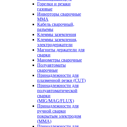
Горелки и резаки
газовые
Инверторы сварочные
ММА
Кабель сварочный,
разъемы
Клеммы заземления
Клеммы заземления,
электродержатели
Магниты держатели для
сварки
Манометры сварочные
Полуавтоматы
сварочные
Принадлежности для
плазменной резки (CUT)
Принадлежности для
полуавтоматической
сварки
(MIG/MAG/FLUX)
Принадлежности для
ручной сварки
покрытым электродом
(MMA)
Принадлежности для