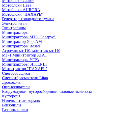
Мотоблоки Салют
Мотоблоки Нева
Мотоблоки AURORA
Мотоблоки "ПАХАРЬ"
Генераторы холодного тумана
Электроплуги
Электропилы
Минитракторы
Минитракторы МТЗ "Беларус"
Минитрактор ХорсАМ
Минитракторы Rossel
Агромаш мт 110, мототрак мт 110
МТ-1 Минитрактор АГАТ
Минитракторы УГРА
Минитракторы SHTENLI
Мото-трактор "ПАХАРЬ"
Снегоуборщики
Снегоотбрасыватели Lifan
Дровоколы
Опрыскиватели
Воздуходувки, мусоросборники, cадовые пылесосы
Кусторезы
Измельчители кормов
Бензопилы
Газонокосилки