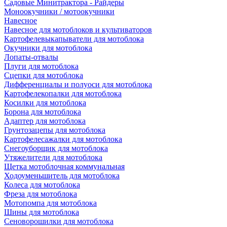
Садовые Минитрактора - Райдеры
Моноокучники / мотоокучники
Навесное
Навесное для мотоблоков и культиваторов
Картофелевыкапыватели для мотоблока
Окучники для мотоблока
Лопаты-отвалы
Плуги для мотоблока
Сцепки для мотоблока
Дифференциалы и полуоси для мотоблока
Картофелекопалки для мотоблока
Косилки для мотоблока
Борона для мотоблока
Адаптер для мотоблока
Грунтозацепы для мотоблока
Картофелесажалки для мотоблока
Снегоуборщик для мотоблока
Утяжелители для мотоблока
Щетка мотоблочная коммунальная
Ходоуменьшитель для мотоблока
Колеса для мотоблока
Фреза для мотоблока
Мотопомпа для мотоблока
Шины для мотоблока
Сеноворошилки для мотоблока