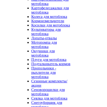
мотоблока
Картофелесажалки для
мотоблока
Колеса для мотоблока
Кормоизмельчители
Косилки для мотоблока
Культиваторы для
мотоблока
Лопаты-отвалы
Мотопомпа для
мотоблока
Окучники для
мотоблока
Плуги для мотоблока
Подталкиватель кормов
Пропольники -
рыхлители для
мотоблока
Сезонные комплекты/
акции
Сеноворошилки для
мотоблока
Сеялка для мотоблока
Снегоуборщик для
мотоблока