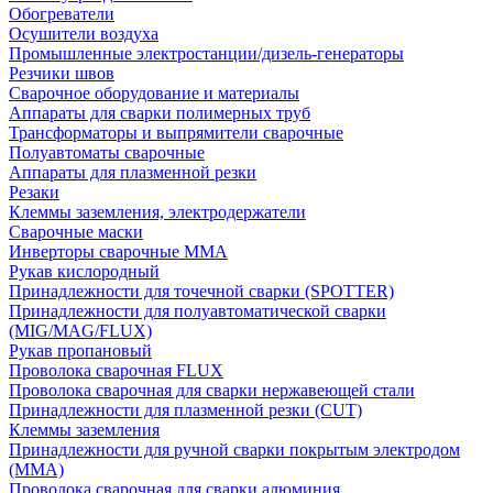
Обогреватели
Осушители воздуха
Промышленные электростанции/дизель-генераторы
Резчики швов
Сварочное оборудование и материалы
Аппараты для сварки полимерных труб
Трансформаторы и выпрямители сварочные
Полуавтоматы сварочные
Аппараты для плазменной резки
Резаки
Клеммы заземления, электродержатели
Сварочные маски
Инверторы сварочные ММА
Рукав кислородный
Принадлежности для точечной сварки (SPOTTER)
Принадлежности для полуавтоматической сварки
(MIG/MAG/FLUX)
Рукав пропановый
Проволока сварочная FLUX
Проволока сварочная для сварки нержавеющей стали
Принадлежности для плазменной резки (CUT)
Клеммы заземления
Принадлежности для ручной сварки покрытым электродом
(MMA)
Проволока сварочная для сварки алюминия