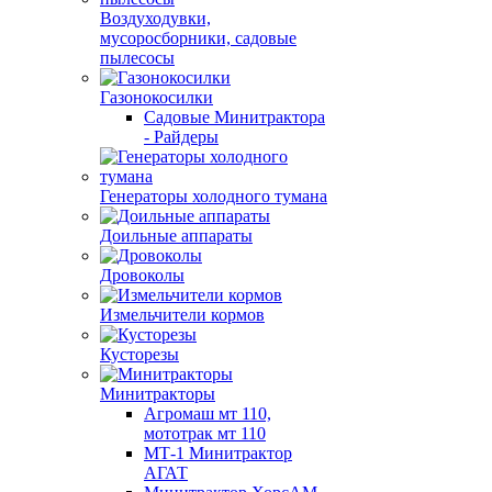
Воздуходувки,
мусоросборники, cадовые
пылесосы
Газонокосилки
Садовые Минитрактора
- Райдеры
Генераторы холодного тумана
Доильные аппараты
Дровоколы
Измельчители кормов
Кусторезы
Минитракторы
Агромаш мт 110,
мототрак мт 110
МТ-1 Минитрактор
АГАТ