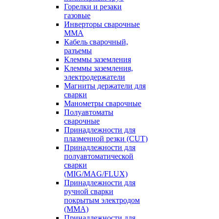
Горелки и резаки
газовые
Инверторы сварочные
ММА
Кабель сварочный,
разъемы
Клеммы заземления
Клеммы заземления,
электродержатели
Магниты держатели для
сварки
Манометры сварочные
Полуавтоматы
сварочные
Принадлежности для
плазменной резки (CUT)
Принадлежности для
полуавтоматической
сварки
(MIG/MAG/FLUX)
Принадлежности для
ручной сварки
покрытым электродом
(MMA)
Принадлежности для