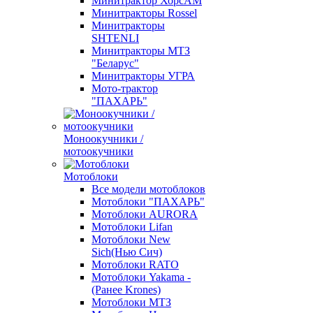
Минитрактор ХорсАМ
Минитракторы Rossel
Минитракторы
SHTENLI
Минитракторы МТЗ
"Беларус"
Минитракторы УГРА
Мото-трактор
"ПАХАРЬ"
Моноокучники /
мотоокучники
Мотоблоки
Все модели мотоблоков
Мотоблоки "ПАХАРЬ"
Мотоблоки AURORA
Мотоблоки Lifan
Мотоблоки New
Sich(Нью Сич)
Мотоблоки RATO
Мотоблоки Yakama -
(Ранее Krones)
Мотоблоки МТЗ