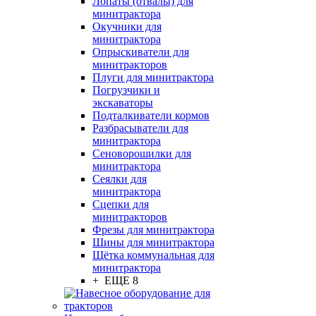
Лопаты (отвалы) для
минитрактора
Окучники для
минитрактора
Опрыскиватели для
минитракторов
Плуги для минитрактора
Погрузчики и
экскаваторы
Подталкиватели кормов
Разбрасыватели для
минитрактора
Сеноворошилки для
минитрактора
Сеялки для
минитрактора
Сцепки для
минитракторов
Фрезы для минитрактора
Шины для минитрактора
Щётка коммунальная для
минитрактора
+ ЕЩЕ 8