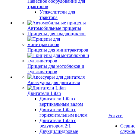
Навесное оборудование для
тракторов
Утяжелители для
трактора
Автомобильные прицепы
Прицепы для квадроциклов
Прицепы для минитракторов
Прицепы для мотоблоков и
культиваторов
Аксесуары для двигателя
Двигатели Lifan
Двигатели Lifan с
вертикальным валом
Двигатели Lifan с
горизонтальным валом
Услуги
Двигатели Lifan с
редуктором 2:1
Серви
Двухцилиндровые
служб