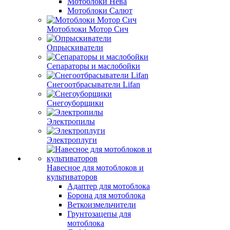
Мотоблоки Нева
Мотоблоки Салют
Мотоблоки Мотор Сич
Опрыскиватели
Сепараторы и маслобойки
Снегоотбрасыватели Lifan
Снегоуборщики
Электропилы
Электроплуги
Навесное для мотоблоков и
культиваторов
Адаптер для мотоблока
Борона для мотоблока
Веткоизмельчители
Грунтозацепы для
мотоблока