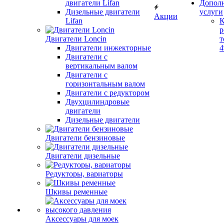
двигатели Lifan
Допол
Дизельные двигатели
услуги
Акции
Lifan
К
р
Двигатели Loncin
т
Двигатели инжекторные
Двигатели с
вертикальным валом
Двигатели с
горизонтальным валом
Двигатели с редуктором
Двухцилиндровые
двигатели
Дизельные двигатели
Двигатели бензиновые
Двигатели дизельные
Редукторы, вариаторы
Шкивы ременные
Аксессуары для моек