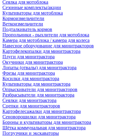
Сеялка для мотоблока
Сезонные комплекты/акции
Культиваторы для мотоблока
Кормоизмельчители
Веткоизмельчители
Подталкиватель кормов
Пропольники - рыхлители для мотоблока
Камера для мотоблока / камера для колеса
Навесное оборудование для минитракторов
Картофелекопалки для минитрактора
Плуги для минитрактора
Окучники для минитрактора
Лопаты (отвалы) для минитрактора
Фрезы для минитрактора
Косилки для минитрактора
Культиваторы для минитрактора
Опрыскиватели для минитракторов
Разбрасыватели для минитрактора
Сеялки для минитрактора
Сцепки для минитракторов
Картофелесажалки для минитрактора
Сеноворошилки для минитрактора
Бороны и культиваторы для минитрактора
Щётка коммунальная для минитрактора
Погрузчики и экскаваторы