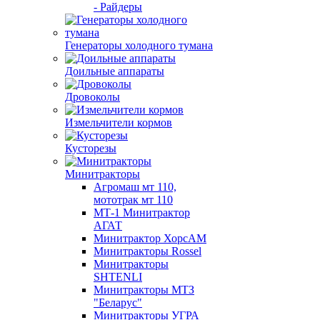
- Райдеры
Генераторы холодного тумана
Доильные аппараты
Дровоколы
Измельчители кормов
Кусторезы
Минитракторы
Агромаш мт 110,
мототрак мт 110
МТ-1 Минитрактор
АГАТ
Минитрактор ХорсАМ
Минитракторы Rossel
Минитракторы
SHTENLI
Минитракторы МТЗ
"Беларус"
Минитракторы УГРА