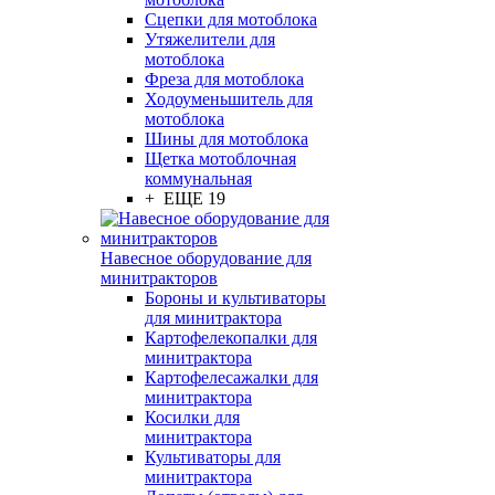
Сцепки для мотоблока
Утяжелители для
мотоблока
Фреза для мотоблока
Ходоуменьшитель для
мотоблока
Шины для мотоблока
Щетка мотоблочная
коммунальная
+ ЕЩЕ 19
Навесное оборудование для
минитракторов
Бороны и культиваторы
для минитрактора
Картофелекопалки для
минитрактора
Картофелесажалки для
минитрактора
Косилки для
минитрактора
Культиваторы для
минитрактора