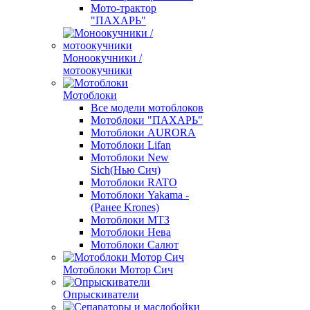
Мото-трактор
"ПАХАРЬ"
Моноокучники /
мотоокучники
Мотоблоки
Все модели мотоблоков
Мотоблоки "ПАХАРЬ"
Мотоблоки AURORA
Мотоблоки Lifan
Мотоблоки New
Sich(Нью Сич)
Мотоблоки RATO
Мотоблоки Yakama -
(Ранее Krones)
Мотоблоки МТЗ
Мотоблоки Нева
Мотоблоки Салют
Мотоблоки Мотор Сич
Опрыскиватели