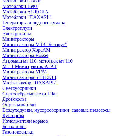
Мотоблоки Салют
Мотоблоки Нева
Мотоблоки AURORA
Мотоблоки "ПАХАРЬ"
Генераторы холодного тумана
Электроплуги
Электропилы
Минитракторы
Минитракторы МТЗ "Беларус"
Минитрактор ХорсАМ
Минитракторы Rossel
Агромаш мт 110, мототрак мт 110
МТ-1 Минитрактор АГАТ
Минитракторы УГРА
Минитракторы SHTENLI
Мото-трактор "ПАХАРЬ"
Снегоуборщики
Снегоотбрасыватели Lifan
Дровоколы
Опрыскиватели
Воздуходувки, мусоросборники, cадовые пылесосы
Кусторезы
Измельчители кормов
Бензопилы
Газонокосилки