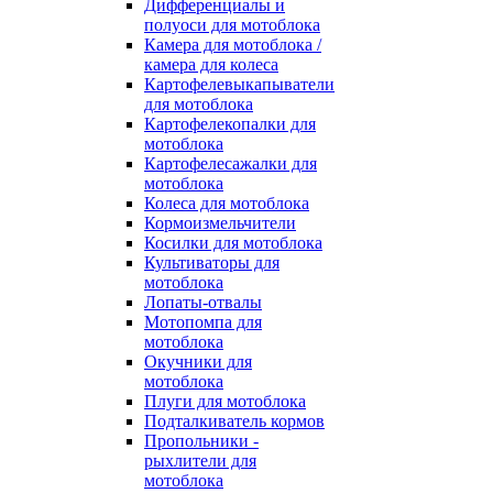
Дифференциалы и
полуоси для мотоблока
Камера для мотоблока /
камера для колеса
Картофелевыкапыватели
для мотоблока
Картофелекопалки для
мотоблока
Картофелесажалки для
мотоблока
Колеса для мотоблока
Кормоизмельчители
Косилки для мотоблока
Культиваторы для
мотоблока
Лопаты-отвалы
Мотопомпа для
мотоблока
Окучники для
мотоблока
Плуги для мотоблока
Подталкиватель кормов
Пропольники -
рыхлители для
мотоблока