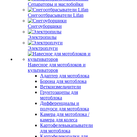
Сепараторы и маслобойки
Снегоотбрасыватели Lifan
Снегоуборщики
Электропилы
Электроплуги
Навесное для мотоблоков и
культиваторов
Адаптер для мотоблока
Борона для мотоблока
Веткоизмельчители
Грунтозацепы для
мотоблока
Дифференциалы и
полуоси для мотоблока
Камера для мотоблока /
камера для колеса
Картофелевыкапыватели
для мотоблока
Картофелекопалки для