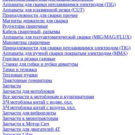
Аппараты для сварки неплавящимся электродом (TIG)
Аппараты для плазменной резки (CUT)
Принадлежности для сварки прочие
Магниты держатели для сварки
Редукторы сварочные
Кабель сварочный, разъемы
Аппараты для полуавтоматической сварки (MIG/MAG/FLUX)
Манометры сварочные
Принадлежности для сварки неплавящимся электродом (TIG)
Аппараты для ручной сварки покрытым электродом (MMA)
Горелки и резаки газовые
Станки для гибки и рубки арматуры
Тачки и тележки
Тепловые пушки
Тракторные генераторы
Запчасти
Запчасти для мотоблоков
Все запчасти к мотоблокам и культиваторам
З/Ч мотоблока китай с водян. охл.
З/Ч мотоблока китай с воздуш. охл.
Запчасти для виброплиты
Запчасти к минитракторам
Запчасти к Мотор Сич
Запчасти для двигателей 4Т
Запчасти Lifan