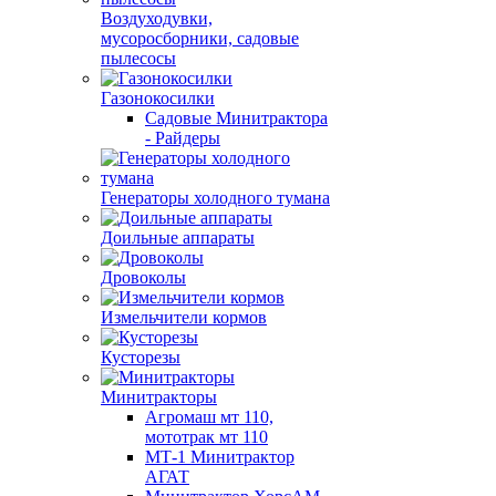
Воздуходувки,
мусоросборники, cадовые
пылесосы
Газонокосилки
Садовые Минитрактора
- Райдеры
Генераторы холодного тумана
Доильные аппараты
Дровоколы
Измельчители кормов
Кусторезы
Минитракторы
Агромаш мт 110,
мототрак мт 110
МТ-1 Минитрактор
АГАТ