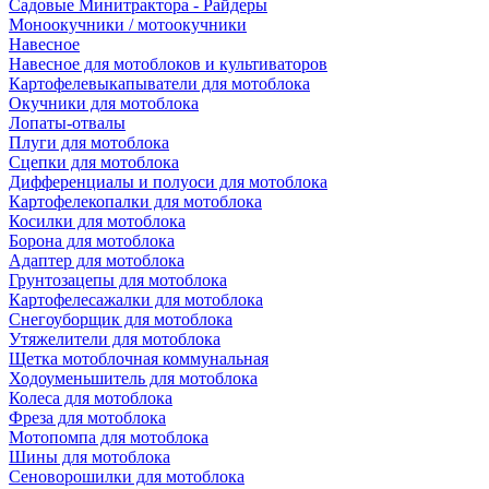
Садовые Минитрактора - Райдеры
Моноокучники / мотоокучники
Навесное
Навесное для мотоблоков и культиваторов
Картофелевыкапыватели для мотоблока
Окучники для мотоблока
Лопаты-отвалы
Плуги для мотоблока
Сцепки для мотоблока
Дифференциалы и полуоси для мотоблока
Картофелекопалки для мотоблока
Косилки для мотоблока
Борона для мотоблока
Адаптер для мотоблока
Грунтозацепы для мотоблока
Картофелесажалки для мотоблока
Снегоуборщик для мотоблока
Утяжелители для мотоблока
Щетка мотоблочная коммунальная
Ходоуменьшитель для мотоблока
Колеса для мотоблока
Фреза для мотоблока
Мотопомпа для мотоблока
Шины для мотоблока
Сеноворошилки для мотоблока