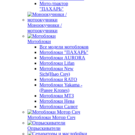
Мото-трактор
"ПАХАРЬ"
Моноокучники /
мотоокучники
Мотоблоки
Все модели мотоблоков
Мотоблоки "ПАХАРЬ"
Мотоблоки AURORA
Мотоблоки Lifan
Мотоблоки New
Sich(Нью Сич)
Мотоблоки RATO
Мотоблоки Yakama -
(Ранее Krones)
Мотоблоки МТЗ
Мотоблоки Нева
Мотоблоки Салют
Мотоблоки Мотор Сич
Опрыскиватели