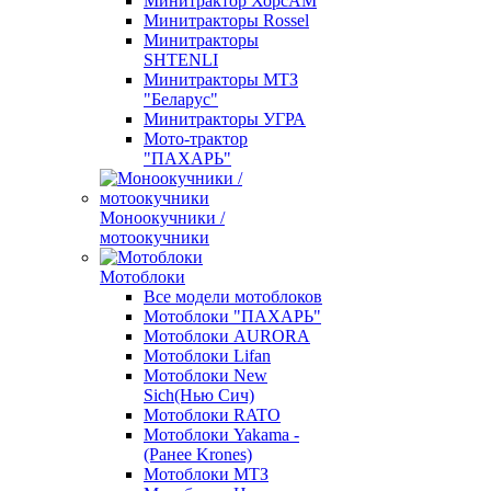
Минитрактор ХорсАМ
Минитракторы Rossel
Минитракторы
SHTENLI
Минитракторы МТЗ
"Беларус"
Минитракторы УГРА
Мото-трактор
"ПАХАРЬ"
Моноокучники /
мотоокучники
Мотоблоки
Все модели мотоблоков
Мотоблоки "ПАХАРЬ"
Мотоблоки AURORA
Мотоблоки Lifan
Мотоблоки New
Sich(Нью Сич)
Мотоблоки RATO
Мотоблоки Yakama -
(Ранее Krones)
Мотоблоки МТЗ