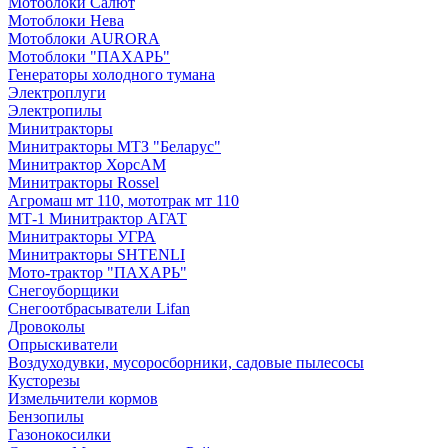
Мотоблоки Салют
Мотоблоки Нева
Мотоблоки AURORA
Мотоблоки "ПАХАРЬ"
Генераторы холодного тумана
Электроплуги
Электропилы
Минитракторы
Минитракторы МТЗ "Беларус"
Минитрактор ХорсАМ
Минитракторы Rossel
Агромаш мт 110, мототрак мт 110
МТ-1 Минитрактор АГАТ
Минитракторы УГРА
Минитракторы SHTENLI
Мото-трактор "ПАХАРЬ"
Снегоуборщики
Снегоотбрасыватели Lifan
Дровоколы
Опрыскиватели
Воздуходувки, мусоросборники, cадовые пылесосы
Кусторезы
Измельчители кормов
Бензопилы
Газонокосилки