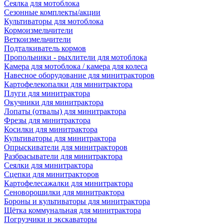
Сеялка для мотоблока
Сезонные комплекты/акции
Культиваторы для мотоблока
Кормоизмельчители
Веткоизмельчители
Подталкиватель кормов
Пропольники - рыхлители для мотоблока
Камера для мотоблока / камера для колеса
Навесное оборудование для минитракторов
Картофелекопалки для минитрактора
Плуги для минитрактора
Окучники для минитрактора
Лопаты (отвалы) для минитрактора
Фрезы для минитрактора
Косилки для минитрактора
Культиваторы для минитрактора
Опрыскиватели для минитракторов
Разбрасыватели для минитрактора
Сеялки для минитрактора
Сцепки для минитракторов
Картофелесажалки для минитрактора
Сеноворошилки для минитрактора
Бороны и культиваторы для минитрактора
Щётка коммунальная для минитрактора
Погрузчики и экскаваторы