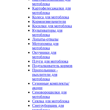
мотоблока
Картофелесажалки для
мотоблока
Колеса для мотоблока
Кормоизмельчители
Косилки для мотоблока
Культиваторы для
мотоблока
Лопаты-отвалы
Мотопомпа для
мотоблока
Окучники для
мотоблока
Плуги для мотоблока
Подталкиватель кормов
Пропольники -
рыхлители для
мотоблока
Сезонные комплекты/
акции
Сеноворошилки для
мотоблока
Сеялка для мотоблока
Снегоуборщик для
мотоблока