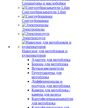
Сепараторы и маслобойки
Снегоотбрасыватели Lifan
Снегоуборщики
Электропилы
Электроплуги
Навесное для мотоблоков и
культиваторов
Адаптер для мотоблока
Борона для мотоблока
Веткоизмельчители
Грунтозацепы для
мотоблока
Дифференциалы и
полуоси для мотоблока
Камера для мотоблока /
камера для колеса
Картофелевыкапыватели
для мотоблока
Картофелекопалки для