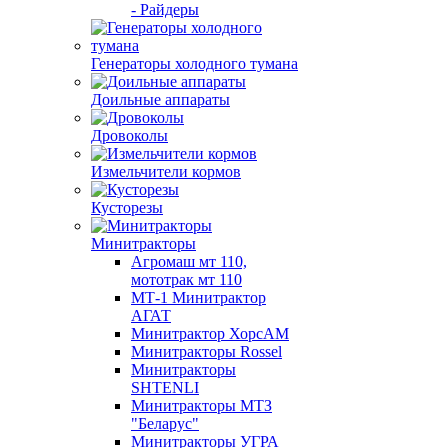
- Райдеры
Генераторы холодного тумана
Доильные аппараты
Дровоколы
Измельчители кормов
Кусторезы
Минитракторы
Агромаш мт 110,
мототрак мт 110
МТ-1 Минитрактор
АГАТ
Минитрактор ХорсАМ
Минитракторы Rossel
Минитракторы
SHTENLI
Минитракторы МТЗ
"Беларус"
Минитракторы УГРА