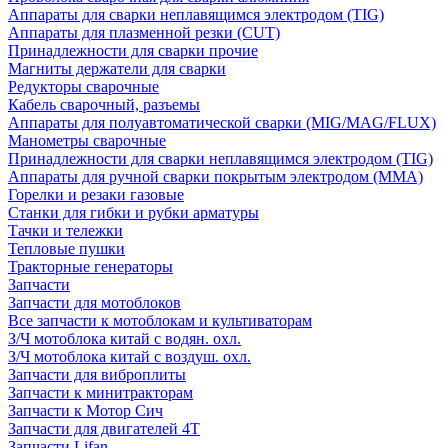
Аппараты для сварки неплавящимся электродом (TIG)
Аппараты для плазменной резки (CUT)
Принадлежности для сварки прочие
Магниты держатели для сварки
Редукторы сварочные
Кабель сварочный, разъемы
Аппараты для полуавтоматической сварки (MIG/MAG/FLUX)
Манометры сварочные
Принадлежности для сварки неплавящимся электродом (TIG)
Аппараты для ручной сварки покрытым электродом (MMA)
Горелки и резаки газовые
Станки для гибки и рубки арматуры
Тачки и тележки
Тепловые пушки
Тракторные генераторы
Запчасти
Запчасти для мотоблоков
Все запчасти к мотоблокам и культиваторам
З/Ч мотоблока китай с водян. охл.
З/Ч мотоблока китай с воздуш. охл.
Запчасти для виброплиты
Запчасти к минитракторам
Запчасти к Мотор Сич
Запчасти для двигателей 4Т
Запчасти Lifan