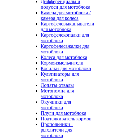
Дифференциалы и
полуоси для мотоблока
Камера для мотоблока /
камера для колеса
Картофелевыкапыватели
для мотоблока
Картофелекопалки для
мотоблока
Картофелесажалки для
мотоблока
Колеса для мотоблока
Кормоизмельчители
Косилки для мотоблока
Культиваторы для
мотоблока
Лопаты-отвалы
Мотопомпа для
мотоблока
Окучники для
мотоблока
Плуги для мотоблока
Подталкиватель кормов
Пропольники -
рыхлители для
мотоблока