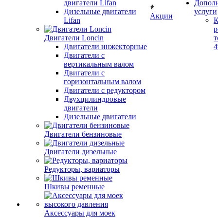
двигатели Lifan
Допол
Дизельные двигатели
услуги
Акции
Lifan
К
р
Двигатели Loncin
т
Двигатели инжекторные
Двигатели с
вертикальным валом
Двигатели с
горизонтальным валом
Двигатели с редуктором
Двухцилиндровые
двигатели
Дизельные двигатели
Двигатели бензиновые
Двигатели дизельные
Редукторы, вариаторы
Шкивы ременные
Аксессуары для моек