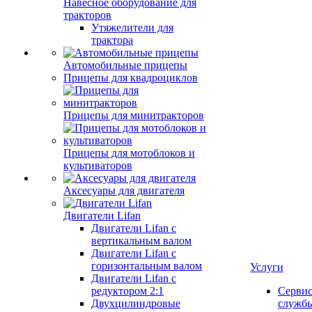
Навесное оборудование для
тракторов
Утяжелители для
трактора
Автомобильные прицепы
Прицепы для квадроциклов
Прицепы для минитракторов
Прицепы для мотоблоков и
культиваторов
Аксесуары для двигателя
Двигатели Lifan
Двигатели Lifan с
вертикальным валом
Двигатели Lifan с
горизонтальным валом
Услуги
Двигатели Lifan с
редуктором 2:1
Серви
Двухцилиндровые
служб