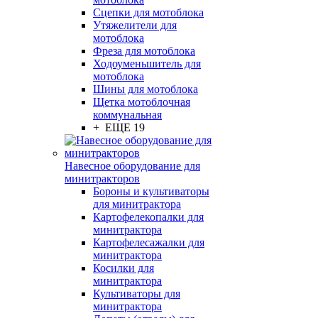
Сцепки для мотоблока
Утяжелители для
мотоблока
Фреза для мотоблока
Ходоуменьшитель для
мотоблока
Шины для мотоблока
Щетка мотоблочная
коммунальная
+ ЕЩЕ 19
Навесное оборудование для
минитракторов
Бороны и культиваторы
для минитрактора
Картофелекопалки для
минитрактора
Картофелесажалки для
минитрактора
Косилки для
минитрактора
Культиваторы для
минитрактора