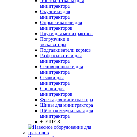
Лопаты (отвалы) для
минитрактора
Окучники для
минитрактора
Опрыскиватели для
минитракторов
Плуги для минитрактора
Погрузчики и
экскаваторы
Подталкиватели кормов
Разбрасыватели для
минитрактора
Сеноворошилки для
минитрактора
Сеялки для
минитрактора
Сцепки для
минитракторов
Фрезы для минитрактора
Шины для минитрактора
Щётка коммунальная для
минитрактора
+ ЕЩЕ 8