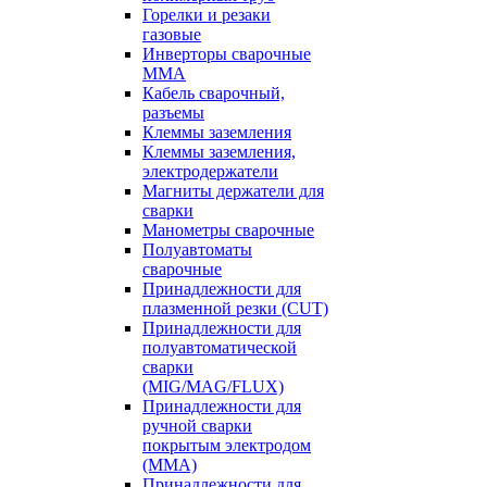
Горелки и резаки
газовые
Инверторы сварочные
ММА
Кабель сварочный,
разъемы
Клеммы заземления
Клеммы заземления,
электродержатели
Магниты держатели для
сварки
Манометры сварочные
Полуавтоматы
сварочные
Принадлежности для
плазменной резки (CUT)
Принадлежности для
полуавтоматической
сварки
(MIG/MAG/FLUX)
Принадлежности для
ручной сварки
покрытым электродом
(MMA)
Принадлежности для