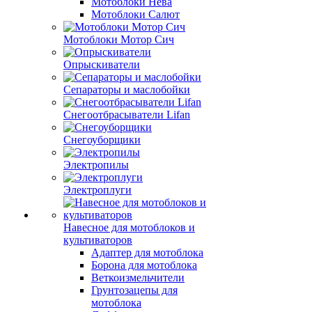
Мотоблоки Нева
Мотоблоки Салют
Мотоблоки Мотор Сич
Опрыскиватели
Сепараторы и маслобойки
Снегоотбрасыватели Lifan
Снегоуборщики
Электропилы
Электроплуги
Навесное для мотоблоков и
культиваторов
Адаптер для мотоблока
Борона для мотоблока
Веткоизмельчители
Грунтозацепы для
мотоблока