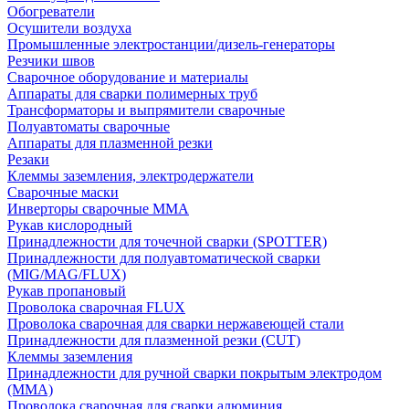
Обогреватели
Осушители воздуха
Промышленные электростанции/дизель-генераторы
Резчики швов
Сварочное оборудование и материалы
Аппараты для сварки полимерных труб
Трансформаторы и выпрямители сварочные
Полуавтоматы сварочные
Аппараты для плазменной резки
Резаки
Клеммы заземления, электродержатели
Сварочные маски
Инверторы сварочные ММА
Рукав кислородный
Принадлежности для точечной сварки (SPOTTER)
Принадлежности для полуавтоматической сварки
(MIG/MAG/FLUX)
Рукав пропановый
Проволока сварочная FLUX
Проволока сварочная для сварки нержавеющей стали
Принадлежности для плазменной резки (CUT)
Клеммы заземления
Принадлежности для ручной сварки покрытым электродом
(MMA)
Проволока сварочная для сварки алюминия