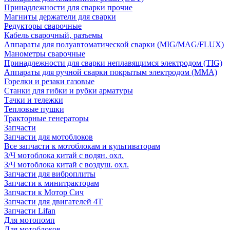
Принадлежности для сварки прочие
Магниты держатели для сварки
Редукторы сварочные
Кабель сварочный, разъемы
Аппараты для полуавтоматической сварки (MIG/MAG/FLUX)
Манометры сварочные
Принадлежности для сварки неплавящимся электродом (TIG)
Аппараты для ручной сварки покрытым электродом (MMA)
Горелки и резаки газовые
Станки для гибки и рубки арматуры
Тачки и тележки
Тепловые пушки
Тракторные генераторы
Запчасти
Запчасти для мотоблоков
Все запчасти к мотоблокам и культиваторам
З/Ч мотоблока китай с водян. охл.
З/Ч мотоблока китай с воздуш. охл.
Запчасти для виброплиты
Запчасти к минитракторам
Запчасти к Мотор Сич
Запчасти для двигателей 4Т
Запчасти Lifan
Для мотопомп
Для мотоблоков