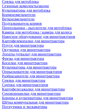
Сеялка для мотоблока
Сезонные комплекты/акции
Культиваторы для мотоблока
Кормоизмельчители
Веткоизмельчители
Подталкиватель кормов
Пропольники - рыхлители для мотоблока
Камера для мотоблока / камера для колеса
Навесное оборудование для минитракторов
Картофелекопалки для минитрактора
Плуги для минитрактора
Окучники для минитрактора
Лопаты (отвалы) для минитрактора
Фрезы для минитрактора
Косилки для минитрактора
Культиваторы для минитрактора
Опрыскиватели для минитракторов
Разбрасыватели для минитрактора
Сеялки для минитрактора
Сцепки для минитракторов
Картофелесажалки для минитрактора
Сеноворошилки для минитрактора
Бороны и культиваторы для минитрактора
Щётка коммунальная для минитрактора
Погрузчики и экскаваторы