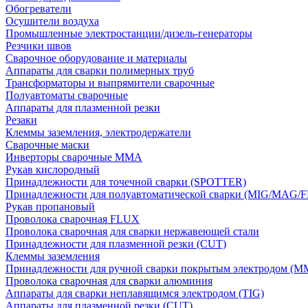
Обогреватели
Осушители воздуха
Промышленные электростанции/дизель-генераторы
Резчики швов
Сварочное оборудование и материалы
Аппараты для сварки полимерных труб
Трансформаторы и выпрямители сварочные
Полуавтоматы сварочные
Аппараты для плазменной резки
Резаки
Клеммы заземления, электродержатели
Сварочные маски
Инверторы сварочные ММА
Рукав кислородный
Принадлежности для точечной сварки (SPOTTER)
Принадлежности для полуавтоматической сварки (MIG/MAG/
Рукав пропановый
Проволока сварочная FLUX
Проволока сварочная для сварки нержавеющей стали
Принадлежности для плазменной резки (CUT)
Клеммы заземления
Принадлежности для ручной сварки покрытым электродом (M
Проволока сварочная для сварки алюминия
Аппараты для сварки неплавящимся электродом (TIG)
Аппараты для плазменной резки (CUT)