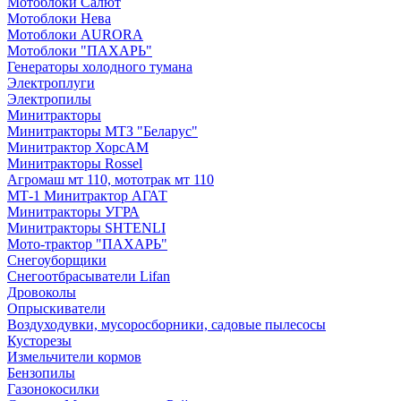
Мотоблоки Салют
Мотоблоки Нева
Мотоблоки AURORA
Мотоблоки "ПАХАРЬ"
Генераторы холодного тумана
Электроплуги
Электропилы
Минитракторы
Минитракторы МТЗ "Беларус"
Минитрактор ХорсАМ
Минитракторы Rossel
Агромаш мт 110, мототрак мт 110
МТ-1 Минитрактор АГАТ
Минитракторы УГРА
Минитракторы SHTENLI
Мото-трактор "ПАХАРЬ"
Снегоуборщики
Снегоотбрасыватели Lifan
Дровоколы
Опрыскиватели
Воздуходувки, мусоросборники, cадовые пылесосы
Кусторезы
Измельчители кормов
Бензопилы
Газонокосилки