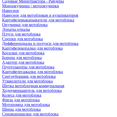
Садовые Минитрактора - Райдеры
Моноокучники / мотоокучники
Навесное
Навесное для мотоблоков и культиваторов
Картофелевыкапыватели для мотоблока
Окучники для мотоблока
Лопаты-отвалы
Плуги для мотоблока
Сцепки для мотоблока
Дифференциалы и полуоси для мотоблока
Картофелекопалки для мотоблока
Косилки для мотоблока
Борона для мотоблока
Адаптер для мотоблока
Грунтозацепы для мотоблока
Картофелесажалки для мотоблока
Снегоуборщик для мотоблока
Утяжелители для мотоблока
Щетка мотоблочная коммунальная
Ходоуменьшитель для мотоблока
Колеса для мотоблока
Фреза для мотоблока
Мотопомпа для мотоблока
Шины для мотоблока
Сеноворошилки для мотоблока