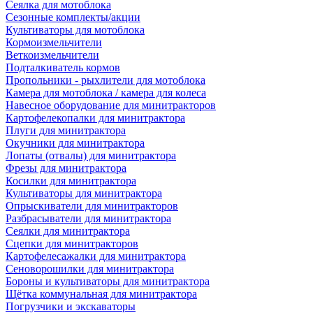
Сеялка для мотоблока
Сезонные комплекты/акции
Культиваторы для мотоблока
Кормоизмельчители
Веткоизмельчители
Подталкиватель кормов
Пропольники - рыхлители для мотоблока
Камера для мотоблока / камера для колеса
Навесное оборудование для минитракторов
Картофелекопалки для минитрактора
Плуги для минитрактора
Окучники для минитрактора
Лопаты (отвалы) для минитрактора
Фрезы для минитрактора
Косилки для минитрактора
Культиваторы для минитрактора
Опрыскиватели для минитракторов
Разбрасыватели для минитрактора
Сеялки для минитрактора
Сцепки для минитракторов
Картофелесажалки для минитрактора
Сеноворошилки для минитрактора
Бороны и культиваторы для минитрактора
Щётка коммунальная для минитрактора
Погрузчики и экскаваторы