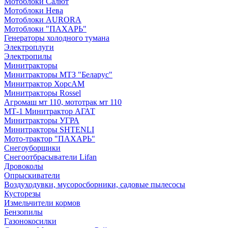
Мотоблоки Салют
Мотоблоки Нева
Мотоблоки AURORA
Мотоблоки "ПАХАРЬ"
Генераторы холодного тумана
Электроплуги
Электропилы
Минитракторы
Минитракторы МТЗ "Беларус"
Минитрактор ХорсАМ
Минитракторы Rossel
Агромаш мт 110, мототрак мт 110
МТ-1 Минитрактор АГАТ
Минитракторы УГРА
Минитракторы SHTENLI
Мото-трактор "ПАХАРЬ"
Снегоуборщики
Снегоотбрасыватели Lifan
Дровоколы
Опрыскиватели
Воздуходувки, мусоросборники, cадовые пылесосы
Кусторезы
Измельчители кормов
Бензопилы
Газонокосилки