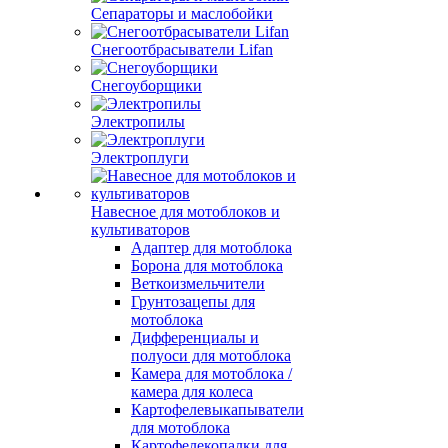
Сепараторы и маслобойки
Снегоотбрасыватели Lifan
Снегоуборщики
Электропилы
Электроплуги
Навесное для мотоблоков и
культиваторов
Адаптер для мотоблока
Борона для мотоблока
Веткоизмельчители
Грунтозацепы для
мотоблока
Дифференциалы и
полуоси для мотоблока
Камера для мотоблока /
камера для колеса
Картофелевыкапыватели
для мотоблока
Картофелекопалки для