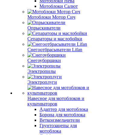
Мотоблоки Нева
Мотоблоки Салют
Мотоблоки Мотор Сич
Опрыскиватели
Сепараторы и маслобойки
Снегоотбрасыватели Lifan
Снегоуборщики
Электропилы
Электроплуги
Навесное для мотоблоков и
культиваторов
Адаптер для мотоблока
Борона для мотоблока
Веткоизмельчители
Грунтозацепы для
мотоблока