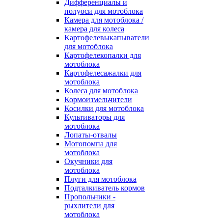
Дифференциалы и
полуоси для мотоблока
Камера для мотоблока /
камера для колеса
Картофелевыкапыватели
для мотоблока
Картофелекопалки для
мотоблока
Картофелесажалки для
мотоблока
Колеса для мотоблока
Кормоизмельчители
Косилки для мотоблока
Культиваторы для
мотоблока
Лопаты-отвалы
Мотопомпа для
мотоблока
Окучники для
мотоблока
Плуги для мотоблока
Подталкиватель кормов
Пропольники -
рыхлители для
мотоблока