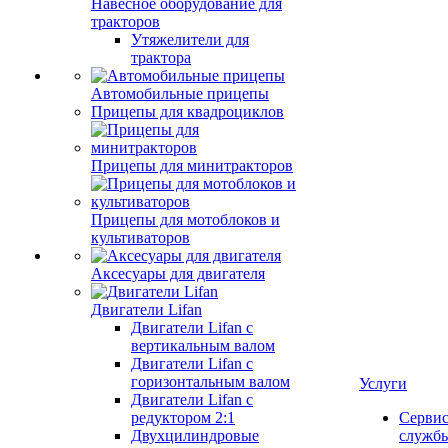
Навесное оборудование для
тракторов
Утяжелители для
трактора
Автомобильные прицепы
Прицепы для квадроциклов
Прицепы для минитракторов
Прицепы для мотоблоков и
культиваторов
Аксесуары для двигателя
Двигатели Lifan
Двигатели Lifan с
вертикальным валом
Двигатели Lifan с
горизонтальным валом
Услуги
Двигатели Lifan с
редуктором 2:1
Серви
Двухцилиндровые
служб