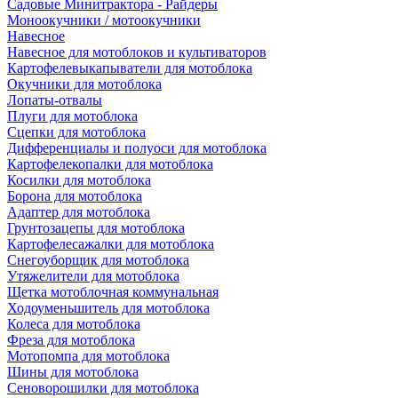
Садовые Минитрактора - Райдеры
Моноокучники / мотоокучники
Навесное
Навесное для мотоблоков и культиваторов
Картофелевыкапыватели для мотоблока
Окучники для мотоблока
Лопаты-отвалы
Плуги для мотоблока
Сцепки для мотоблока
Дифференциалы и полуоси для мотоблока
Картофелекопалки для мотоблока
Косилки для мотоблока
Борона для мотоблока
Адаптер для мотоблока
Грунтозацепы для мотоблока
Картофелесажалки для мотоблока
Снегоуборщик для мотоблока
Утяжелители для мотоблока
Щетка мотоблочная коммунальная
Ходоуменьшитель для мотоблока
Колеса для мотоблока
Фреза для мотоблока
Мотопомпа для мотоблока
Шины для мотоблока
Сеноворошилки для мотоблока