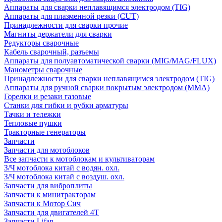
Аппараты для сварки неплавящимся электродом (TIG)
Аппараты для плазменной резки (CUT)
Принадлежности для сварки прочие
Магниты держатели для сварки
Редукторы сварочные
Кабель сварочный, разъемы
Аппараты для полуавтоматической сварки (MIG/MAG/FLUX)
Манометры сварочные
Принадлежности для сварки неплавящимся электродом (TIG)
Аппараты для ручной сварки покрытым электродом (MMA)
Горелки и резаки газовые
Станки для гибки и рубки арматуры
Тачки и тележки
Тепловые пушки
Тракторные генераторы
Запчасти
Запчасти для мотоблоков
Все запчасти к мотоблокам и культиваторам
З/Ч мотоблока китай с водян. охл.
З/Ч мотоблока китай с воздуш. охл.
Запчасти для виброплиты
Запчасти к минитракторам
Запчасти к Мотор Сич
Запчасти для двигателей 4Т
Запчасти Lifan