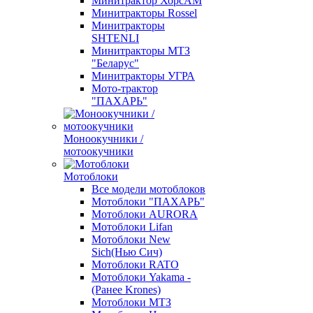
Минитрактор ХорсАМ
Минитракторы Rossel
Минитракторы
SHTENLI
Минитракторы МТЗ
"Беларус"
Минитракторы УГРА
Мото-трактор
"ПАХАРЬ"
Моноокучники /
мотоокучники
Мотоблоки
Все модели мотоблоков
Мотоблоки "ПАХАРЬ"
Мотоблоки AURORA
Мотоблоки Lifan
Мотоблоки New
Sich(Нью Сич)
Мотоблоки RATO
Мотоблоки Yakama -
(Ранее Krones)
Мотоблоки МТЗ