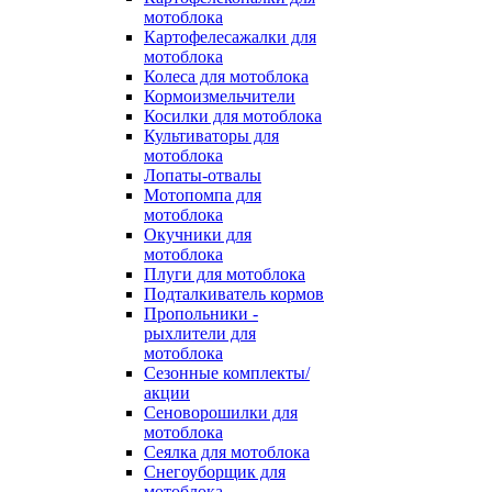
мотоблока
Картофелесажалки для
мотоблока
Колеса для мотоблока
Кормоизмельчители
Косилки для мотоблока
Культиваторы для
мотоблока
Лопаты-отвалы
Мотопомпа для
мотоблока
Окучники для
мотоблока
Плуги для мотоблока
Подталкиватель кормов
Пропольники -
рыхлители для
мотоблока
Сезонные комплекты/
акции
Сеноворошилки для
мотоблока
Сеялка для мотоблока
Снегоуборщик для
мотоблока