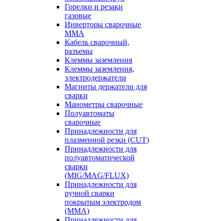
Горелки и резаки
газовые
Инверторы сварочные
ММА
Кабель сварочный,
разъемы
Клеммы заземления
Клеммы заземления,
электродержатели
Магниты держатели для
сварки
Манометры сварочные
Полуавтоматы
сварочные
Принадлежности для
плазменной резки (CUT)
Принадлежности для
полуавтоматической
сварки
(MIG/MAG/FLUX)
Принадлежности для
ручной сварки
покрытым электродом
(MMA)
Принадлежности для