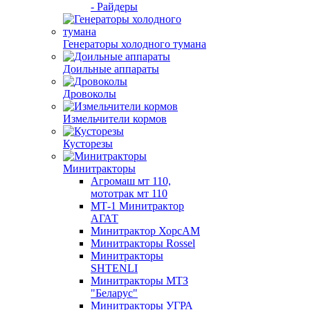
- Райдеры
Генераторы холодного тумана
Доильные аппараты
Дровоколы
Измельчители кормов
Кусторезы
Минитракторы
Агромаш мт 110,
мототрак мт 110
МТ-1 Минитрактор
АГАТ
Минитрактор ХорсАМ
Минитракторы Rossel
Минитракторы
SHTENLI
Минитракторы МТЗ
"Беларус"
Минитракторы УГРА