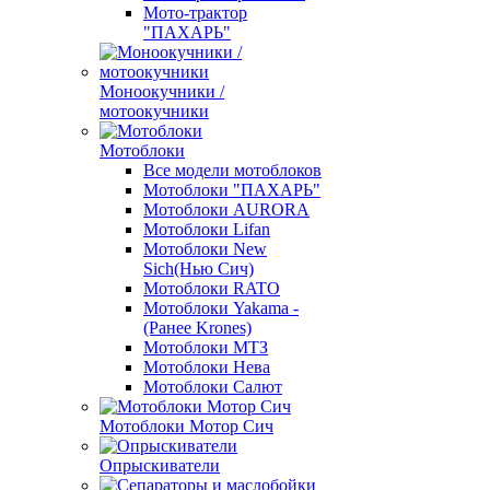
Мото-трактор
"ПАХАРЬ"
Моноокучники /
мотоокучники
Мотоблоки
Все модели мотоблоков
Мотоблоки "ПАХАРЬ"
Мотоблоки AURORA
Мотоблоки Lifan
Мотоблоки New
Sich(Нью Сич)
Мотоблоки RATO
Мотоблоки Yakama -
(Ранее Krones)
Мотоблоки МТЗ
Мотоблоки Нева
Мотоблоки Салют
Мотоблоки Мотор Сич
Опрыскиватели