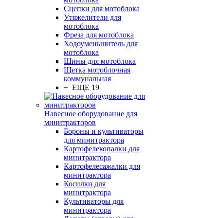
Сцепки для мотоблока
Утяжелители для
мотоблока
Фреза для мотоблока
Ходоуменьшитель для
мотоблока
Шины для мотоблока
Щетка мотоблочная
коммунальная
+ ЕЩЕ 19
Навесное оборудование для
минитракторов
Бороны и культиваторы
для минитрактора
Картофелекопалки для
минитрактора
Картофелесажалки для
минитрактора
Косилки для
минитрактора
Культиваторы для
минитрактора