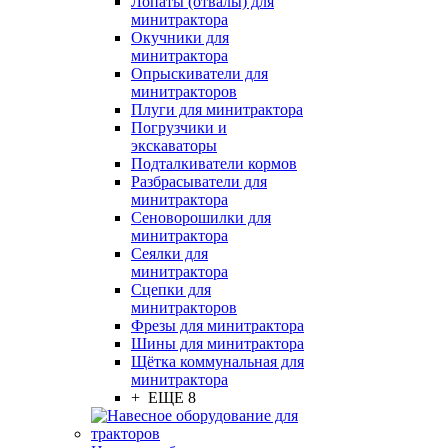
Лопаты (отвалы) для
минитрактора
Окучники для
минитрактора
Опрыскиватели для
минитракторов
Плуги для минитрактора
Погрузчики и
экскаваторы
Подталкиватели кормов
Разбрасыватели для
минитрактора
Сеноворошилки для
минитрактора
Сеялки для
минитрактора
Сцепки для
минитракторов
Фрезы для минитрактора
Шины для минитрактора
Щётка коммунальная для
минитрактора
+ ЕЩЕ 8