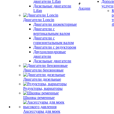
двигатели Lifan
Допол
Дизельные двигатели
услуги
Акции
Lifan
К
р
Двигатели Loncin
т
Двигатели инжекторные
Двигатели с
вертикальным валом
Двигатели с
горизонтальным валом
Двигатели с редуктором
Двухцилиндровые
двигатели
Дизельные двигатели
Двигатели бензиновые
Двигатели дизельные
Редукторы, вариаторы
Шкивы ременные
Аксессуары для моек