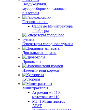
Воздуходувки,
мусоросборники, cадовые
пылесосы
Газонокосилки
Садовые Минитрактора
- Райдеры
Генераторы холодного тумана
Доильные аппараты
Дровоколы
Измельчители кормов
Кусторезы
Минитракторы
Агромаш мт 110,
мототрак мт 110
МТ-1 Минитрактор
АГАТ