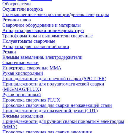
Обогреватели
Осушители воздуха
Промышленные электростанции/дизель-генераторы
Резчики швов
Сварочное оборудование и материалы
Аппараты для сварки полимерных труб
Трансформаторы и выпрямители сварочные
Полуавтоматы сварочные
Аппараты для плазменной резки
Резаки
Клеммы заземления, электродержатели
Сварочные маски
Инверторы сварочные ММА
Рукав кислородный
Принадлежности для точечной сварки (SPOTTER)
Принадлежности для полуавтоматической сварки
(MIG/MAG/FLUX)
Рукав пропановый
Проволока сварочная FLUX
Проволока сварочная для сварки нержавеющей стали
Принадлежности для плазменной резки (CUT)
Клеммы заземления
Принадлежности для ручной сварки покрытым электродом
(MMA)
Проволока сварочная для сварки алюминия