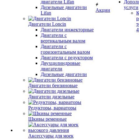
двигатели Lifan
Допол
Дизельные двигатели
услуги
Акции
Lifan
К
р
Двигатели Loncin
т
Двигатели инжекторные
Двигатели с
вертикальным валом
Двигатели с
горизонтальным валом
Двигатели с редуктором
Двухцилиндровые
двигатели
Дизельные двигатели
Двигатели бензиновые
Двигатели дизельные
Редукторы, вариаторы
Шкивы ременные
Аксессуары для моек