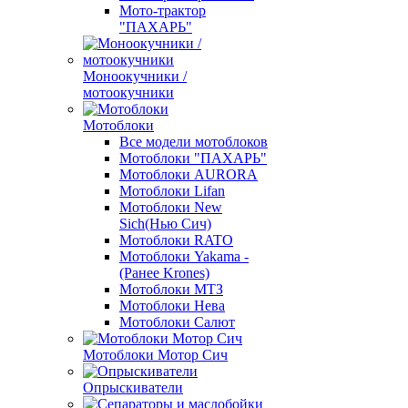
Мото-трактор
"ПАХАРЬ"
Моноокучники /
мотоокучники
Мотоблоки
Все модели мотоблоков
Мотоблоки "ПАХАРЬ"
Мотоблоки AURORA
Мотоблоки Lifan
Мотоблоки New
Sich(Нью Сич)
Мотоблоки RATO
Мотоблоки Yakama -
(Ранее Krones)
Мотоблоки МТЗ
Мотоблоки Нева
Мотоблоки Салют
Мотоблоки Мотор Сич
Опрыскиватели