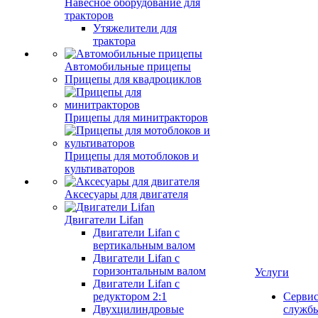
Навесное оборудование для
тракторов
Утяжелители для
трактора
Автомобильные прицепы
Прицепы для квадроциклов
Прицепы для минитракторов
Прицепы для мотоблоков и
культиваторов
Аксесуары для двигателя
Двигатели Lifan
Двигатели Lifan с
вертикальным валом
Двигатели Lifan с
горизонтальным валом
Услуги
Двигатели Lifan с
редуктором 2:1
Серви
Двухцилиндровые
служб