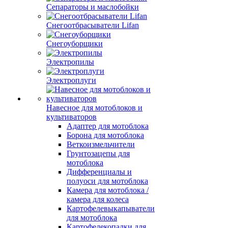
Сепараторы и маслобойки
Снегоотбрасыватели Lifan
Снегоуборщики
Электропилы
Электроплуги
Навесное для мотоблоков и
культиваторов
Адаптер для мотоблока
Борона для мотоблока
Веткоизмельчители
Грунтозацепы для
мотоблока
Дифференциалы и
полуоси для мотоблока
Камера для мотоблока /
камера для колеса
Картофелевыкапыватели
для мотоблока
Картофелекопалки для