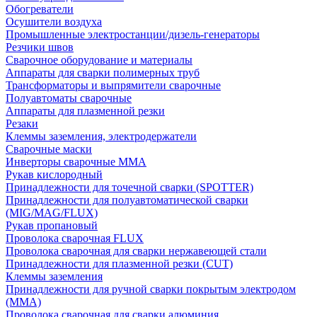
Обогреватели
Осушители воздуха
Промышленные электростанции/дизель-генераторы
Резчики швов
Сварочное оборудование и материалы
Аппараты для сварки полимерных труб
Трансформаторы и выпрямители сварочные
Полуавтоматы сварочные
Аппараты для плазменной резки
Резаки
Клеммы заземления, электродержатели
Сварочные маски
Инверторы сварочные ММА
Рукав кислородный
Принадлежности для точечной сварки (SPOTTER)
Принадлежности для полуавтоматической сварки
(MIG/MAG/FLUX)
Рукав пропановый
Проволока сварочная FLUX
Проволока сварочная для сварки нержавеющей стали
Принадлежности для плазменной резки (CUT)
Клеммы заземления
Принадлежности для ручной сварки покрытым электродом
(MMA)
Проволока сварочная для сварки алюминия