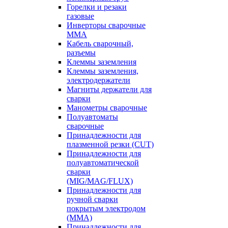
Горелки и резаки
газовые
Инверторы сварочные
ММА
Кабель сварочный,
разъемы
Клеммы заземления
Клеммы заземления,
электродержатели
Магниты держатели для
сварки
Манометры сварочные
Полуавтоматы
сварочные
Принадлежности для
плазменной резки (CUT)
Принадлежности для
полуавтоматической
сварки
(MIG/MAG/FLUX)
Принадлежности для
ручной сварки
покрытым электродом
(MMA)
Принадлежности для