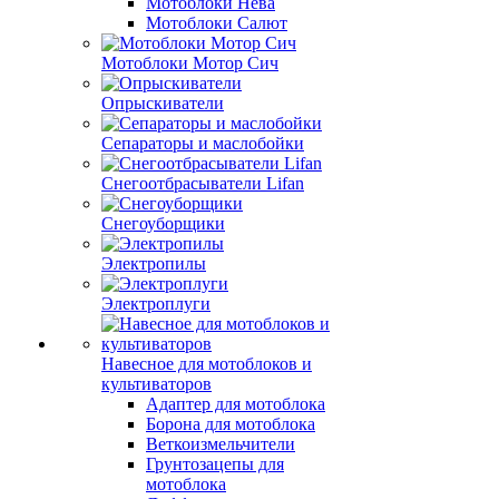
Мотоблоки Нева
Мотоблоки Салют
Мотоблоки Мотор Сич
Опрыскиватели
Сепараторы и маслобойки
Снегоотбрасыватели Lifan
Снегоуборщики
Электропилы
Электроплуги
Навесное для мотоблоков и
культиваторов
Адаптер для мотоблока
Борона для мотоблока
Веткоизмельчители
Грунтозацепы для
мотоблока