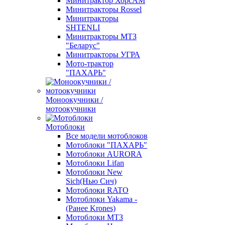
Минитрактор ХорсАМ
Минитракторы Rossel
Минитракторы
SHTENLI
Минитракторы МТЗ
"Беларус"
Минитракторы УГРА
Мото-трактор
"ПАХАРЬ"
Моноокучники /
мотоокучники
Мотоблоки
Все модели мотоблоков
Мотоблоки "ПАХАРЬ"
Мотоблоки AURORA
Мотоблоки Lifan
Мотоблоки New
Sich(Нью Сич)
Мотоблоки RATO
Мотоблоки Yakama -
(Ранее Krones)
Мотоблоки МТЗ