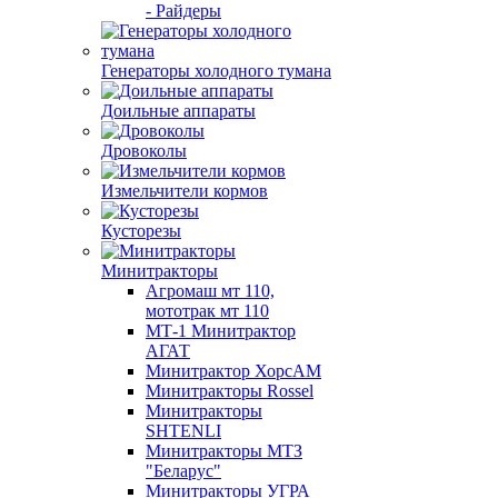
- Райдеры
Генераторы холодного тумана
Доильные аппараты
Дровоколы
Измельчители кормов
Кусторезы
Минитракторы
Агромаш мт 110,
мототрак мт 110
МТ-1 Минитрактор
АГАТ
Минитрактор ХорсАМ
Минитракторы Rossel
Минитракторы
SHTENLI
Минитракторы МТЗ
"Беларус"
Минитракторы УГРА