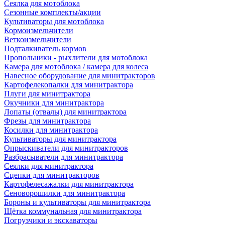
Сеялка для мотоблока
Сезонные комплекты/акции
Культиваторы для мотоблока
Кормоизмельчители
Веткоизмельчители
Подталкиватель кормов
Пропольники - рыхлители для мотоблока
Камера для мотоблока / камера для колеса
Навесное оборудование для минитракторов
Картофелекопалки для минитрактора
Плуги для минитрактора
Окучники для минитрактора
Лопаты (отвалы) для минитрактора
Фрезы для минитрактора
Косилки для минитрактора
Культиваторы для минитрактора
Опрыскиватели для минитракторов
Разбрасыватели для минитрактора
Сеялки для минитрактора
Сцепки для минитракторов
Картофелесажалки для минитрактора
Сеноворошилки для минитрактора
Бороны и культиваторы для минитрактора
Щётка коммунальная для минитрактора
Погрузчики и экскаваторы