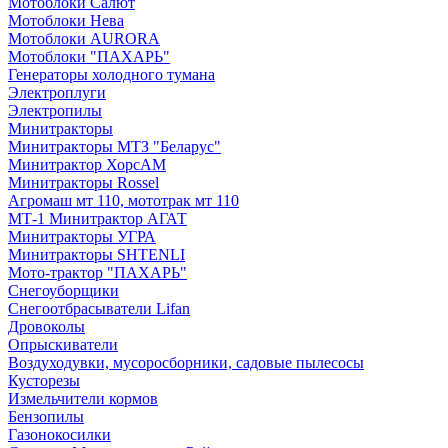
Мотоблоки Салют
Мотоблоки Нева
Мотоблоки AURORA
Мотоблоки "ПАХАРЬ"
Генераторы холодного тумана
Электроплуги
Электропилы
Минитракторы
Минитракторы МТЗ "Беларус"
Минитрактор ХорсАМ
Минитракторы Rossel
Агромаш мт 110, мототрак мт 110
МТ-1 Минитрактор АГАТ
Минитракторы УГРА
Минитракторы SHTENLI
Мото-трактор "ПАХАРЬ"
Снегоуборщики
Снегоотбрасыватели Lifan
Дровоколы
Опрыскиватели
Воздуходувки, мусоросборники, cадовые пылесосы
Кусторезы
Измельчители кормов
Бензопилы
Газонокосилки