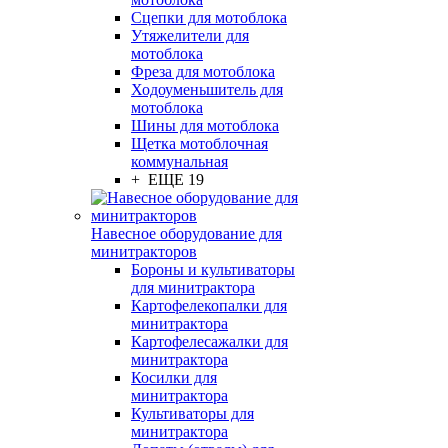
Сцепки для мотоблока
Утяжелители для
мотоблока
Фреза для мотоблока
Ходоуменьшитель для
мотоблока
Шины для мотоблока
Щетка мотоблочная
коммунальная
+ ЕЩЕ 19
Навесное оборудование для
минитракторов
Бороны и культиваторы
для минитрактора
Картофелекопалки для
минитрактора
Картофелесажалки для
минитрактора
Косилки для
минитрактора
Культиваторы для
минитрактора