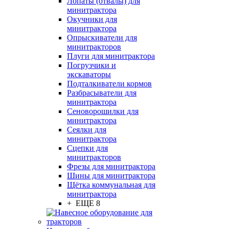
Лопаты (отвалы) для
минитрактора
Окучники для
минитрактора
Опрыскиватели для
минитракторов
Плуги для минитрактора
Погрузчики и
экскаваторы
Подталкиватели кормов
Разбрасыватели для
минитрактора
Сеноворошилки для
минитрактора
Сеялки для
минитрактора
Сцепки для
минитракторов
Фрезы для минитрактора
Шины для минитрактора
Щётка коммунальная для
минитрактора
+ ЕЩЕ 8