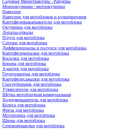
Садовые Минитрактора - Райдеры
Моноокучники / мотоокучники
Навесное
Навесное для мотоблоков и культиваторов
Картофелевыкапыватели для мотоблока
Окучники для мотоблока
Лопаты-отвалы
Плуги для мотоблока
Сцепки для мотоблока
Дифференциалы и полуоси для мотоблока
Картофелекопалки для мотоблока
Косилки для мотоблока
Борона для мотоблока
Адаптер для мотоблока
Грунтозацепы для мотоблока
Картофелесажалки для мотоблока
Снегоуборщик для мотоблока
Утяжелители для мотоблока
Щетка мотоблочная коммунальная
Ходоуменьшитель для мотоблока
Колеса для мотоблока
Фреза для мотоблока
Мотопомпа для мотоблока
Шины для мотоблока
Сеноворошилки для мотоблока