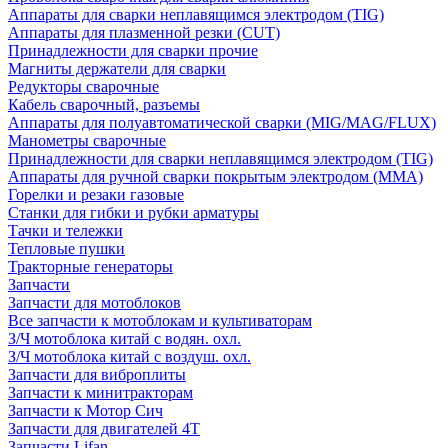
Аппараты для сварки неплавящимся электродом (TIG)
Аппараты для плазменной резки (CUT)
Принадлежности для сварки прочие
Магниты держатели для сварки
Редукторы сварочные
Кабель сварочный, разъемы
Аппараты для полуавтоматической сварки (MIG/MAG/FLUX)
Манометры сварочные
Принадлежности для сварки неплавящимся электродом (TIG)
Аппараты для ручной сварки покрытым электродом (MMA)
Горелки и резаки газовые
Станки для гибки и рубки арматуры
Тачки и тележки
Тепловые пушки
Тракторные генераторы
Запчасти
Запчасти для мотоблоков
Все запчасти к мотоблокам и культиваторам
З/Ч мотоблока китай с водян. охл.
З/Ч мотоблока китай с воздуш. охл.
Запчасти для виброплиты
Запчасти к минитракторам
Запчасти к Мотор Сич
Запчасти для двигателей 4Т
Запчасти Lifan