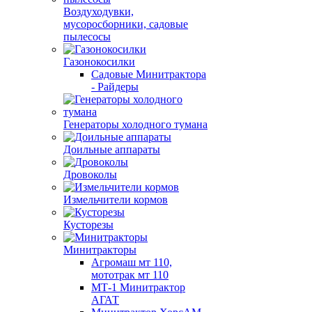
Воздуходувки,
мусоросборники, cадовые
пылесосы
Газонокосилки
Садовые Минитрактора
- Райдеры
Генераторы холодного тумана
Доильные аппараты
Дровоколы
Измельчители кормов
Кусторезы
Минитракторы
Агромаш мт 110,
мототрак мт 110
МТ-1 Минитрактор
АГАТ