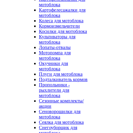
мотоблока
Картофелесажалки для
мотоблока
Колеса для мотоблока
Кормоизмельчители
Косилки для мотоблока
Культиваторы для
мотоблока
Лопаты-отвалы
Мотопомпа для
мотоблока
Окучники для
мотоблока
Плуги для мотоблока
Подталкиватель кормов
Пропольники -
рыхлители для
мотоблока
Сезонные комплекты/
акции
Сеноворошилки для
мотоблока
Сеялка для мотоблока
Снегоуборщик для
мотоблока