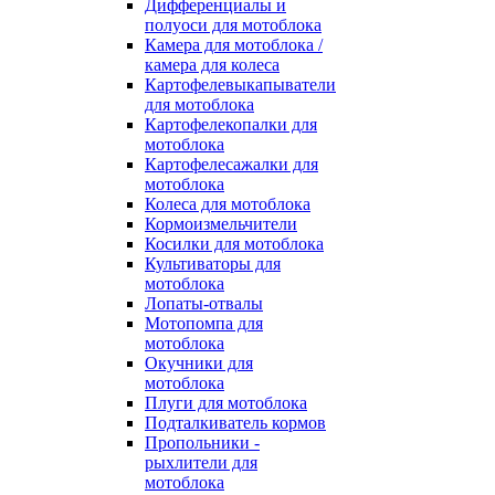
Дифференциалы и
полуоси для мотоблока
Камера для мотоблока /
камера для колеса
Картофелевыкапыватели
для мотоблока
Картофелекопалки для
мотоблока
Картофелесажалки для
мотоблока
Колеса для мотоблока
Кормоизмельчители
Косилки для мотоблока
Культиваторы для
мотоблока
Лопаты-отвалы
Мотопомпа для
мотоблока
Окучники для
мотоблока
Плуги для мотоблока
Подталкиватель кормов
Пропольники -
рыхлители для
мотоблока